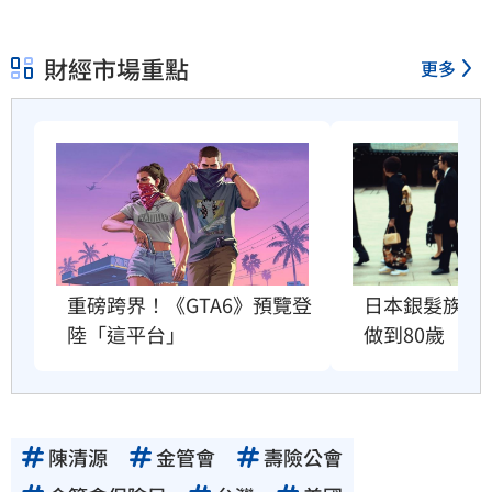
財經市場重點
更多
重磅跨界！《GTA6》預覽登
日本銀髮族瘋
陸「這平台」
做到80歲
陳清源
金管會
壽險公會