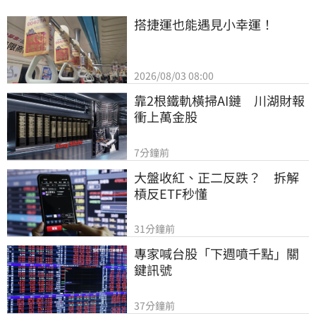
搭捷運也能遇見小幸運！
2026/08/03 08:00
靠2根鐵軌橫掃AI鏈　川湖財報
衝上萬金股
7分鐘前
大盤收紅、正二反跌？　拆解
槓反ETF秒懂
31分鐘前
專家喊台股「下週噴千點」關
鍵訊號
37分鐘前