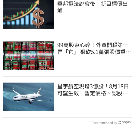
華邦電法說會後 新目標價出
爐
99萬股東心碎！外資開殺第一
是「它」 狠砍5.1萬張股價重挫
近5%
星宇航空現增3億股！8月18日
可望生效 暫定價格、認股規
畫一次看
Recommended by