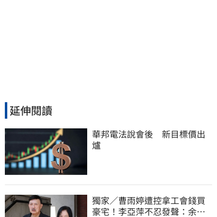
延伸閱讀
華邦電法說會後　新目標價出
爐
獨家／曹雨婷遭控拿工會錢買
豪宅！李亞萍不忍發聲：余天