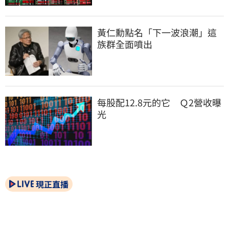
黃仁勳點名「下一波浪潮」這
族群全面噴出
每股配12.8元的它　Ｑ2營收曝
光
現正直播