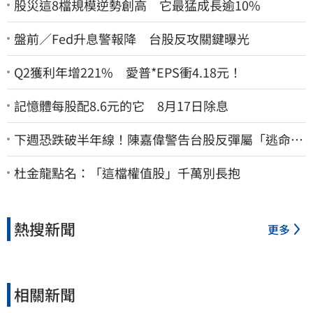
股災這8檔規模逆勢創高 它最猛成長逾10%
盤前／Fed升息警報降 台股反攻關鍵曝光
Q2獲利年增221% 愛普*EPS衝4.18元！
記憶體每股配8.6元的它 8月17日除息
下週恐跌破半年線！陳嘉偉警告台股反彈屬「逃命
波」：空頭大屠殺剛開始
杜金龍點名：「這檔權值股」千萬別長抱
熱搜新聞
更多
相關新聞