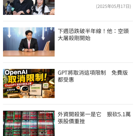
管工會都貼錢
(2025年05月17日)
下週恐跌破半年線！他：空頭
大屠殺剛開始
GPT將取消這項限制　免費版
都受惠
外資開殺第一是它　狠砍5.1萬
張股價重挫