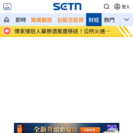
登入
即時
颱風動態
台股怎投資
財經
熱門
影音
全場
傅家接班人幕僚酒駕遭移送！公所火速准
颱風紫
辭
警