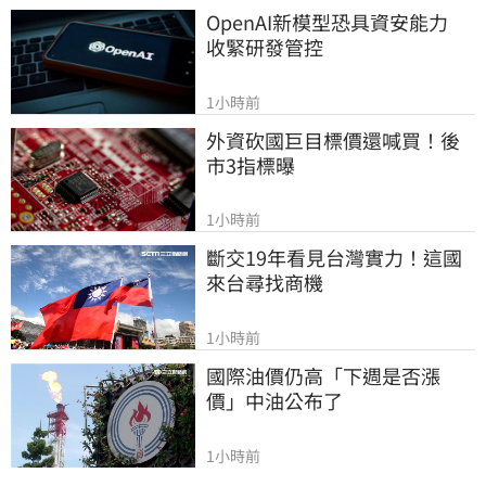
OpenAI新模型恐具資安能力　
收緊研發管控
1小時前
外資砍國巨目標價還喊買！後
市3指標曝
1小時前
斷交19年看見台灣實力！這國
來台尋找商機
1小時前
國際油價仍高「下週是否漲
價」中油公布了
1小時前