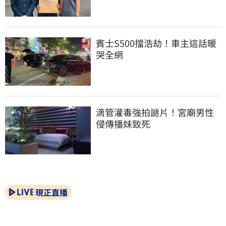
賓士S500擋浩劫！車主這話暖
哭全網
滴管灌毒強拍謎片！宮廟男性
侵傳播妹致死
現正直播