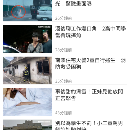
光！驚險畫面曝
26分鐘前
酒後聊工作爆口角　2高中同學
當街玩摔角
28分鐘前
南澳住宅火警2童自行逃生　消
防救受困狗
35分鐘前
事後甜約滑雪！正妹見他放閃
正宮怒告
43分鐘前
別以為學生不罰！小三童罵男
師娘娘腔判賠