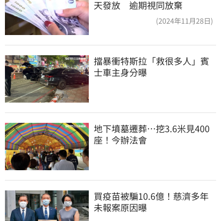
天發放 逾期視同放棄
(2024年11月28日)
擋暴衝特斯拉「救很多人」賓
士車主身分曝
地下墳墓遷葬…挖3.6米見400
座！今辦法會
買疫苗被騙10.6億！慈濟多年
未報案原因曝