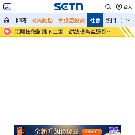
登入
即時
颱風動態
台股怎投資
社會
熱門
影音
保護
不用跑跑跳跳！研究曝「1動作可降血壓」
黑木啓