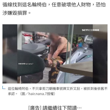
循線找到這名輪椅伯，任意破壞他人財物，恐怕
涉嫌毀損罪。
這位輪椅阿伯，不只拿剪刀朝機車號牌又折又刮，被抓到後依舊不
承認。（圖／hair.nana.7授權）
[廣告] 請繼續往下閱讀…