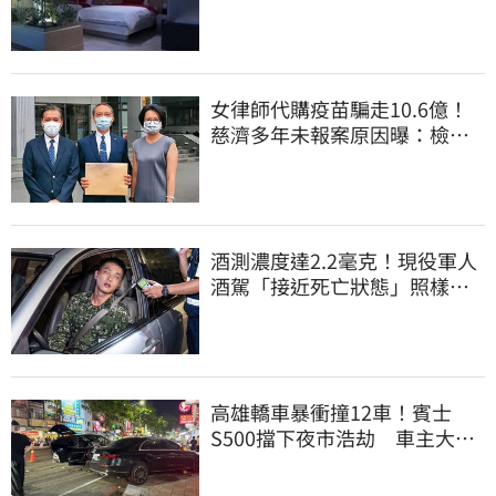
惡行曝光
女律師代購疫苗騙走10.6億！
慈濟多年未報案原因曝：檢警
上門才知被騙
酒測濃度達2.2毫克！現役軍人
酒駕「接近死亡狀態」照樣開
車上路遭勒退
高雄轎車暴衝撞12車！賓士
S500擋下夜市浩劫 車主大
度：車再買就有