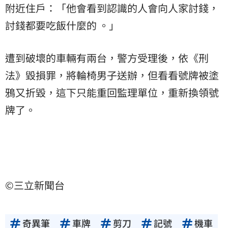
附近住戶：「他會看到認識的人會向人家討錢，
討錢都要吃飯什麼的 。」
遭到破壞的車輛有兩台，警方受理後，依《刑
法》毀損罪，將輪椅男子送辦，但看看號牌被塗
鴉又折毀，這下只能重回監理單位，重新換領號
牌了。
©三立新聞台
奇異筆
車牌
剪刀
記號
機車