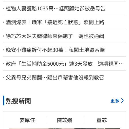
植物人妻獲賠1035萬…尪照顧她卻被岳母告
酒測爆表！職軍「接近死亡狀態」照開上路
徐巧芯大姑夫婿律師棄保跑了 媽也被通緝
晚安小雞痛訴付不起30萬！私闖土地遭索賠
政府「生活補助金5000元」連3天發放 逾期視同放
棄
父異母兄弟鬧翻…踢出戶籍害他沒報到教召
熱搜新聞
更多
姜厚任
陳苡孋
童芯