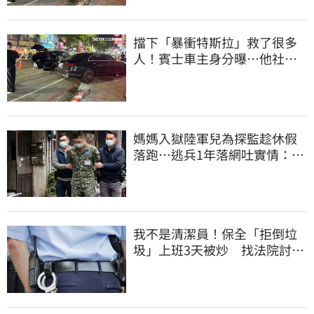
擋下「暴衝特斯拉」救了很多
人！賓士車主身分曝…他社群
擁1.4萬追蹤
媽媽入獄陸軍兒為探監趁休假
落跑…逃兵1年落網吐實情：外
面賺更多錢
我不是清潔員！保全「拒倒垃
圾」上班3天被炒 找法院討公
道結果出爐