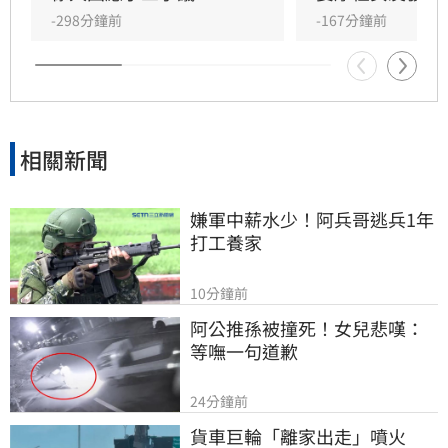
任展現力挺態度，笑稱兩人的戀情已像偵探片，
-298分鐘前
-167分鐘前
強調對女友背景知情且不擔憂。林宜君
相關新聞
嫌軍中薪水少！阿兵哥逃兵1年
打工養家
10分鐘前
阿公推孫被撞死！女兒悲嘆：
等嘸一句道歉
24分鐘前
貨車巨輪「離家出走」噴火