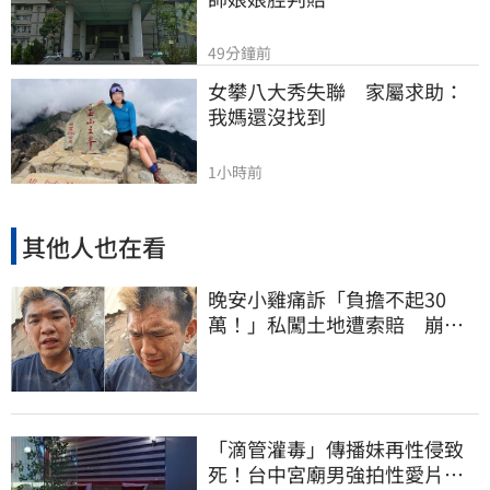
49分鐘前
女攀八大秀失聯　家屬求助：
我媽還沒找到
1小時前
其他人也在看
晚安小雞痛訴「負擔不起30
萬！」私闖土地遭索賠 崩
潰：不接受漫天要價
「滴管灌毒」傳播妹再性侵致
死！台中宮廟男強拍性愛片