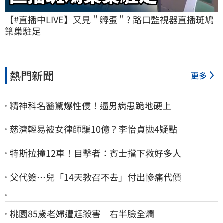
【#直播中LIVE】又見＂孵蛋＂? 路口監視器直播斑鳩
築巢駐足
熱門新聞
更多
精神科名醫驚爆性侵！逼男病患跪地硬上
慈濟輕易被女律師騙10億？李怡貞拋4疑點
特斯拉撞12車！目擊者：賓士擋下救好多人
父代簽…兒「14天教召不去」付出慘痛代價
桃園85歲老婦遭尪殺害 右半臉全爛