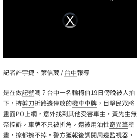
Video
Player
is
loading.
記者許宇捷、葉信葳 /
台中
報導
是在做
記號
嗎？台中一名輪椅伯19日傍晚被人拍
下，持
剪刀
折路邊停放的
機車
車牌
，目擊民眾將
畫面PO上網，意外找到其他受害車主，黃先生無
奈控訴，車牌不只被折角，還被用油性
奇異筆
塗
畫，擦都擦不掉。警方獲報後調閱周邊監視器，