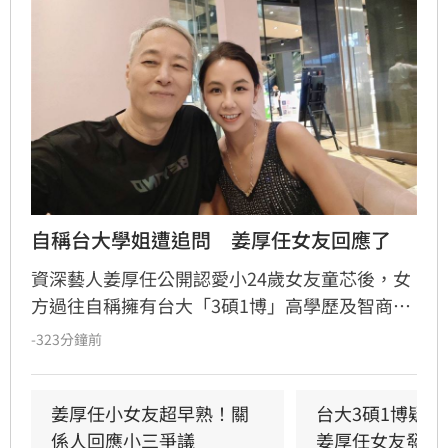
自稱台大學姐遭追問　姜厚任女友回應了
資深藝人姜厚任公開認愛小24歲女友童芯後，女
方過往自稱擁有台大「3碩1博」高學歷及智商
146等背景引發外界高度質疑。童芯日前於社群
-323分鐘前
發布千字長文，以「台大學姐」自居暢談邏輯與
真相，試圖回應爭議，卻未提供具體學歷證明文
件，導致話題持續發酵，網友針對其學歷真實性
姜厚任小女友超早熟！關
台大3碩1博疑
仍存有諸多疑問。面對女友身陷輿論風波，姜厚
係人回應小三爭議
姜厚任女友發聲