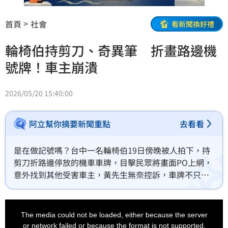
首頁
社會
看新聞換好禮
輪椅伯持剪刀、奇異筆 折畫路邊機
號牌！車主崩潰
2026/05/20 15:40:00
阿立幫你摘要新聞重點
去看看
是在做記號嗎？台中一名輪椅伯19日傍晚被人拍下，持
剪刀折路邊停放的機車車牌，目擊民眾將畫面PO上網，
意外找到其他受害車主，黃先生無奈控訴，車牌不只被
折角，還被用油性奇異筆塗畫，擦都擦不掉。警方獲報
後調閱周邊監視器，循線找到這名輪椅伯，任意破壞他
This
is
人財物，恐怕涉嫌毀損罪。
a
The media could not be loaded, either because the server
modal
window.
or network failed or because the format is not supported.