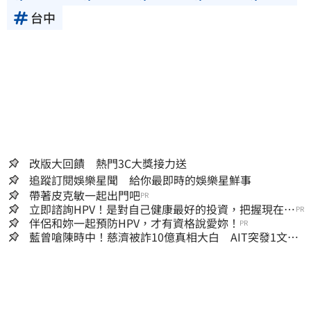
台中
改版大回饋 熱門3C大獎接力送
追蹤訂閱娛樂星聞 給你最即時的娛樂星鮮事
帶著皮克敏一起出門吧
PR
立即諮詢HPV！是對自己健康最好的投資，把握現在不
PR
嫌晚！
伴侶和妳一起預防HPV，才有資格說愛妳！
PR
藍曾嗆陳時中！慈濟被詐10億真相大白 AIT突發1文酸
爆…他笑：真的很會