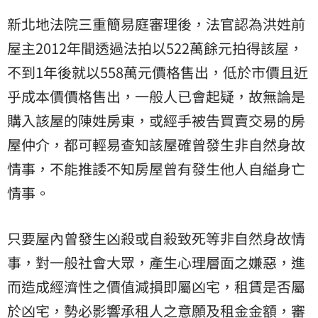
新北地法院三重簡易庭審理後，法官認為洪姓前
屋主2012年間透過法拍以522萬餘元拍得該屋，
不到1年後就以558萬元價格售出，低於市價且近
乎成本價價格售出，一般人已會起疑，故無論是
購入該屋的陳姓房東，或經手被告買賣交易的房
屋仲介，都可輕易查知該屋確曾發生非自然身故
情事，不能推諉不知房屋曾有發生他人自縊身亡
情事。
只要屋內曾發生凶殺或自殺致死等非自然身故情
事，對一般社會大眾，產生心理層面之嫌惡，進
而造成經濟性之價值減損即屬凶宅，租賃是否屬
於凶宅，勢必影響承租人之意願及租金金額，審