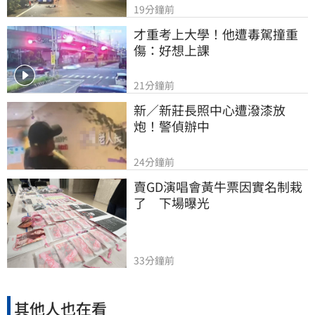
19分鐘前
才重考上大學！他遭毒駕撞重
傷：好想上課
21分鐘前
新／新莊長照中心遭潑漆放
炮！警偵辦中
24分鐘前
賣GD演唱會黃牛票因實名制栽
了　下場曝光
33分鐘前
其他人也在看