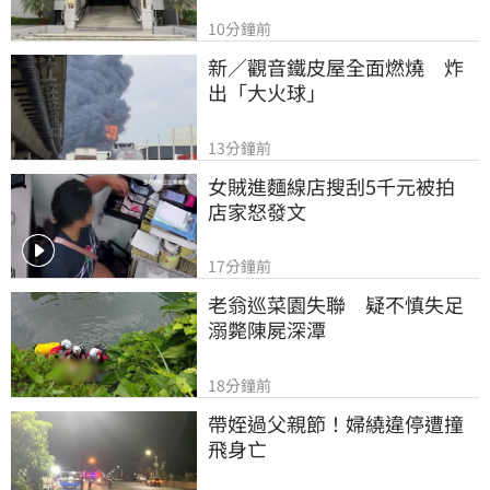
10分鐘前
新／觀音鐵皮屋全面燃燒　炸
出「大火球」
13分鐘前
女賊進麵線店搜刮5千元被拍　
店家怒發文
17分鐘前
老翁巡菜園失聯　疑不慎失足
溺斃陳屍深潭
18分鐘前
帶姪過父親節！婦繞違停遭撞
飛身亡