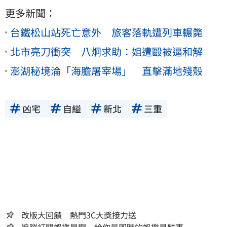
更多新聞：
台鐵松山站死亡意外 旅客落軌遭列車輾斃
北市亮刀衝突 八炯求助：姐遭毆被逼和解
澎湖秘境淪「海膽屠宰場」 直擊滿地殘殼
凶宅
自縊
新北
三重
改版大回饋 熱門3C大獎接力送
追蹤訂閱娛樂星聞 給你最即時的娛樂星鮮事