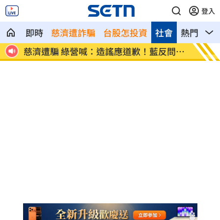
登入
即時
慈濟遭詐騙
台股怎投資
社會
熱門
影
送祝
慈濟遭騙 綠營喊：造謠應道歉！藍反問1
69歲
事
月