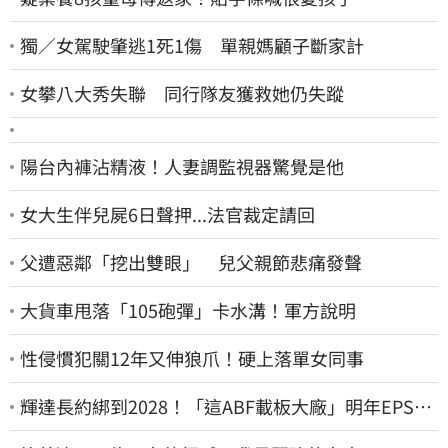
獨／女駕駛肇逃1死1傷 單親媽顧子斷家計
女攀八大秀失聯 同行隊友獲救她仍失蹤
陽台內褲沾精液！人妻調監視器驚覺是他
女大生伴兒屍6日聲押...法官裁定請回
父遭惡鄰「挖出雙眼」 兒父親節悲痛發聲
大貨車甩落「105砲彈」卡水溝！軍方說明
性侵慣犯關12年又伸狼爪！硬上落單女同事
輝達長約綁到2028！「這ABF載板大廠」明年EPS上
看22元 目標價至1000元