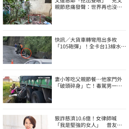
父遭惡鄰「挖出雙眼」 兒父
親節悲痛發聲：世界再也沒有
顏色
快訊／大貨車轉彎甩出多枚
「105砲彈」！全卡台13線水
溝 軍方趕抵載離
妻小等吃父親節餐⋯他家門外
「破頭碎身」亡！毒駕男一路
向南撞死人收押
狠詐慈濟10.6億！女律師喊
「我是堅強的女人」 昔友人