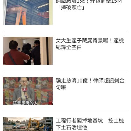
鋼鐵廠爆1死！外包商墜15Ｍ
「摔破頭亡」
女大生產子藏屍背景曝！產檢
紀錄全空白
騙走慈濟10億！律師超諷刺金
句曝
工程行老闆掉地基坑　挖土機
下土石活埋他