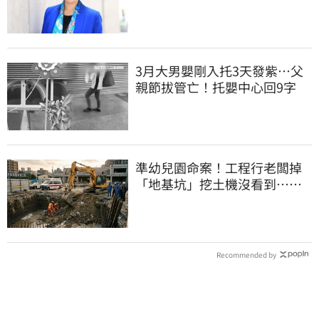
曝：她疫情突神隱
3月大男嬰剛入托3天發紫…父
親節拔管亡！托嬰中心回9字
準幼兒園命案！工程行老闆掉
「地基坑」挖土機沒看到…下
土石活埋他
Recommended by