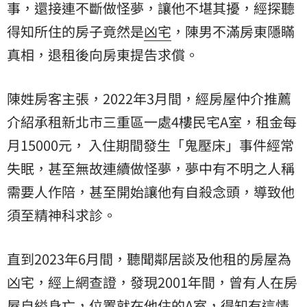
事，還接連不斷做怪夢，讓他不堪其擾，經探聽
得知所住的房子竟然是
凶宅
，陳男不滿房東隱瞞
真相，退租後向房東提告求償。
陳姓房客主張，2022年3月間，經房屋仲介推薦
介紹承租新北市三重區一處4樓民宅A室，租金每
月15000元， 入住期間發生「鬼壓床」事件經常
失眠，甚至無故連續做怪夢，夢中有不明之人稱
需要人作陪，甚至開始讓他有自殺念頭，導致他
須至精神科求診。
直到2023年6月間，聽聞鄰居談及他租的房屋為
凶宅，經上網查證，發現2001年間，曾有人在房
屋自縊身亡，位置就在他住的A室，得知有這情