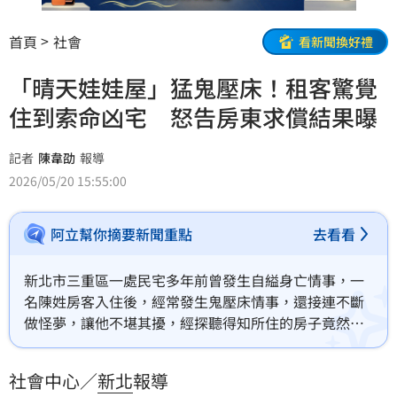
首頁
社會
看新聞換好禮
「晴天娃娃屋」猛鬼壓床！租客驚覺
住到索命凶宅 怒告房東求償結果曝
記者
陳韋劭
報導
2026/05/20 15:55:00
阿立幫你摘要新聞重點
去看看
新北市三重區一處民宅多年前曾發生自縊身亡情事，一
名陳姓房客入住後，經常發生鬼壓床情事，還接連不斷
做怪夢，讓他不堪其擾，經探聽得知所住的房子竟然是
凶宅，陳男不滿房東隱瞞真相，退租後向房東提告求
償。
社會中心／
新北
報導