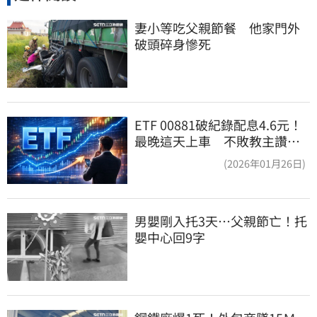
妻小等吃父親節餐　他家門外
破頭碎身慘死
ETF 00881破紀錄配息4.6元！
最晚這天上車 不敗教主讚：
表現超越0050
(2026年01月26日)
男嬰剛入托3天…父親節亡！托
嬰中心回9字