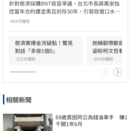
針對慈濟採購BNT疫苗爭議，台北市長蔣萬安指
控當年合約遭塗黑且封存30年，引發政壇口水
戰。立委沈伯洋駁斥此說法為造謠，強調當年所
-464分鐘前
謂「封存」僅是公文保存，且立委皆可查閱機密
文件，會議紀錄更顯示蔣萬安曾同意遮蔽部分內
容。沈伯洋痛批蔣萬安刻意混淆視聽，試圖透過
慈濟案爆金流疑點！驚見
她稱韌帶斷能打
舊案轉移焦點，掩蓋市府在夏莉絲幼兒園虐童案
對話「多按1個0」
姿盼柯文哲看骨
中隱匿資訊、拒絕提供議員索資的「蓋牌」行
-323分鐘前
-304分鐘前
徑。沈伯洋強調，民眾真正關心的是兒虐真相，
呼籲蔣萬安應正視市府透明度問題，而非將疫苗
議題當作政治攻防工具，持續操作資訊落差來誤
導輿論，導致社會大眾對政府信任感持續降低。
相關新聞
69歲貧困阿公為錢淪車手　賺1
千關1年6月