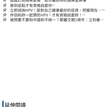
做到這點才有資格說愛你
PR
立即諮詢HPV！是對自己健康最好的投資，把握現在不
PR
嫌晚！
伴侶和妳一起預防HPV，才有資格說愛妳！
PR
被問要不要和中國和平統一？鄭麗文開1條件：立刻春暖
花開
延伸閱讀