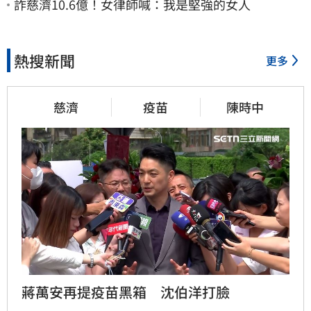
詐慈濟10.6億！女律師喊：我是堅強的女人
熱搜新聞
更多
慈濟
疫苗
陳時中
蔣萬安再提疫苗黑箱　沈伯洋打臉