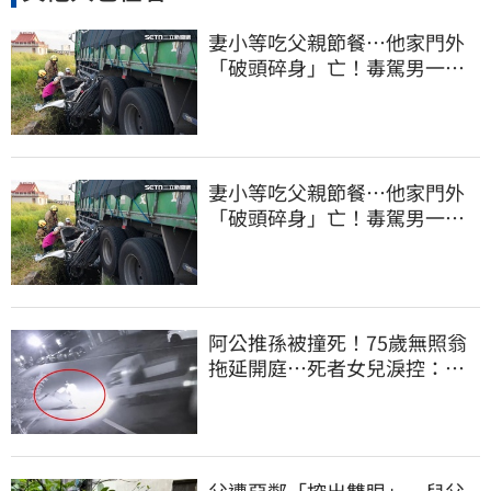
妻小等吃父親節餐⋯他家門外
「破頭碎身」亡！毒駕男一路
向南撞死人收押
妻小等吃父親節餐⋯他家門外
「破頭碎身」亡！毒駕男一路
向南撞死人收押
阿公推孫被撞死！75歲無照翁
拖延開庭…死者女兒淚控：等
不到一句道歉