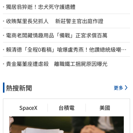
獨居翁猝逝！忠犬死守護遺體
收賄幫里長兒抓人 新莊警主官出庭作證
電商老闆藏情趣用品「備戰」正宮求償百萬
賴清德「全程0看稿」嗆爆盧秀燕！他讚總統級嘲
諷：把8年總帳一次掀翻
貴金屬董座遭虐殺 離職鐵工捆屍原因曝光
熱搜新聞
更多
SpaceX
台積電
美國