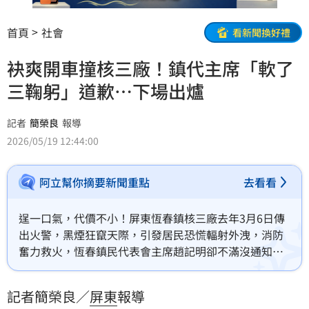
首頁
社會
看新聞換好禮
袂爽開車撞核三廠！鎮代主席「軟了
三鞠躬」道歉…下場出爐
記者
簡榮良
報導
2026/05/19 12:44:00
阿立幫你摘要新聞重點
去看看
逞一口氣，代價不小！屏東恆春鎮核三廠去年3月6日傳
出火警，黑煙狂竄天際，引發居民恐慌輻射外洩，消防
奮力救火，恆春鎮民代表會主席趙記明卻不滿沒通知很
火，駕車直撞核三廠大門，場面一度緊張對峙。事後，
趙記明90度三鞠躬道歉，手也安分背後面，說自己做了
記者簡榮良／
屏東
報導
錯誤示範。高等法院高雄分院今日上午宣判，依妨害公