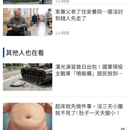
1小時前
家暴父老了住安養院…還沒討
到錢人先走了
1小時前
其他人也在看
漢光演習首日出包！國軍現役
主戰車「噴裝備」居民撿到零
件…軍方說話了
起床就先做件事，沒三天小腹
就不見了! 肚子一天天變小！
PR