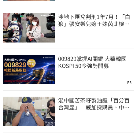
涉地下匯兌判刑1年7月！「白
狼」張安樂兒媳王姝茵北檢報
到、今發監執行
009829掌握AI關鍵 大華韓國
KOSPI 50今強勢開募
PR
混中國苦茶籽製油誆「百分百
台灣產」 威加採購員、中間
人收押禁見