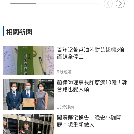
保履歷內容真實可靠，以免因誠信問題在面試環
節遭淘汰，影響職涯發展。
相關新聞
百年堂苦茶油苯駢芘超標3倍！
產線全停工
3分鐘前
前律師理事長詐慈濟10億！郭
台銘也變人頭
18分鐘前
闖廢棄宅挨告！晚安小雞開
庭：想重新做人