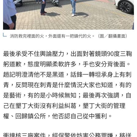
消防救完裡面的火，外面還有一把鎮代的火。（圖／翻攝畫面）
最後承受不住輿論壓力，出面對著鏡頭90度三鞠
躬道歉，態度明顯柔軟許多，手也安分背後面。
趙記明澄清他不是黑道，話鋒一轉坦承身上有刺
青，反問現在刺青是什麼情況大家也知道，有的
是藝術，有的是小時候無知；最後再次強調，自
己在墾丁大街沒有利益糾葛，墾丁大街的管理
權、回歸鎮公所，他否認自己從中獲利。
衝撞核三廠案件，經保警依妨害公務罪嫌，移送