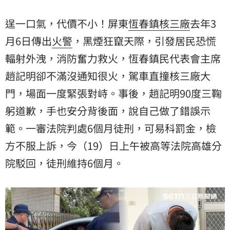
務罪，判處易科刑6月。
逞一口氣，代價不小！屏東
恆春鎮
核三廠
去年3
月6日傳出
火警
，黑煙狂竄天際，引發居民恐慌
輻射
外洩，消防奮力救火，恆春鎮民代表會主席
趙記明卻不滿沒通知很火，駕車直撞核三廠大
門，場面一度緊張對峙。事後，趙記明90度三鞠
躬道歉，手也安分背後面，說自己做了錯誤示
範。一審法院判處6個月徒刑，可易科罰金，檢
方不服上訴，今（19）日上午被高等法院高雄分
院駁回，徒刑維持6個月。