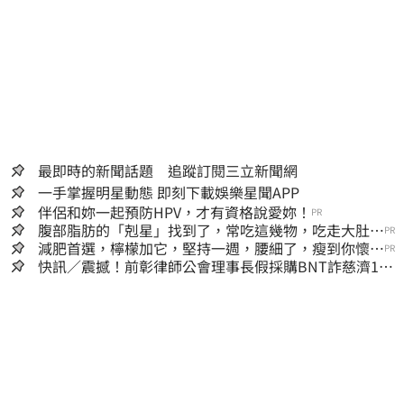
最即時的新聞話題 追蹤訂閱三立新聞網
一手掌握明星動態 即刻下載娛樂星聞APP
伴侶和妳一起預防HPV，才有資格說愛妳！
PR
腹部脂肪的「剋星」找到了，常吃這幾物，吃走大肚
PR
囊，瘦出小蠻腰
減肥首選，檸檬加它，堅持一週，腰細了，瘦到你懷疑
PR
人生
快訊／震撼！前彰律師公會理事長假採購BNT詐慈濟10
億、洗錢囤232kg黃金