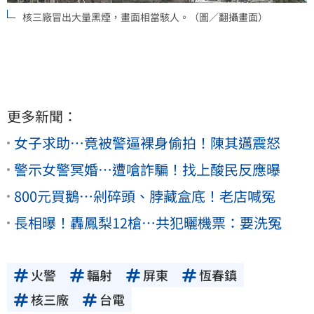
核三廠冒出大量黑煙，畫面相當駭人。（圖／翻攝畫面）
更多新聞：
女子求助…竟被警逼裸身偷拍！陳其邁震怒
警示女警冥婚…遭嗆詐騙！找上酸民反應曝
800元買鵝…剁碎頭、脖藏盒底！老店喊冤
長相曝！轟鳳梨12槍…共犯曬機票：要洗冤
火警
輻射
屏東
恆春鎮
核三廠
台電