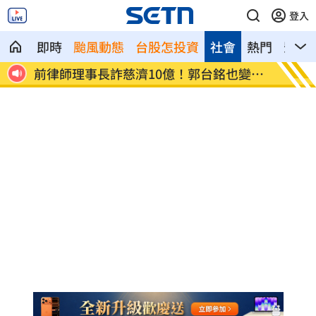
登入
即時
颱風動態
台股怎投資
社會
熱門
影音
受不
前律師理事長詐慈濟10億！郭台銘也變人
闖廢棄
頭
人