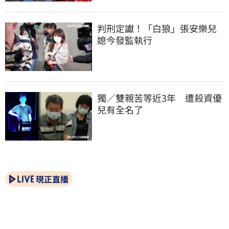
判刑定讞！「白狼」張安樂兒
媳今發監執行
獨／雙親苦等近3年　遭殺資優
兒有全名了
現正直播