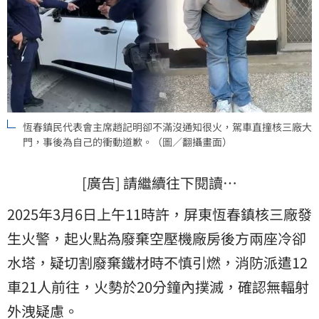
恆春鎮民代表會主席趙記明卻不滿沒通知很火，駕車直撞核三廠大
門，事後為自己的衝動道歉。（圖／翻攝畫面）
[廣告] 請繼續往下閱讀…
2025年3月6日上午11時許，屏東恆春鎮核三廠發
生火警，起火點為廢棄空壓機廠房後方兩座冷卻
水塔，疑切割廢棄鐵材時不慎引燃，消防派遣12
車21人前往，火勢於20分鐘內撲滅，確認無輻射
外洩疑慮。