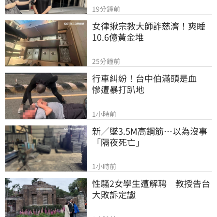
19分鐘前
女律揪宗教大師詐慈濟！爽睡
10.6億黃金堆
25分鐘前
行車糾紛！台中伯滿頭是血　
慘遭暴打趴地
1小時前
新／墜3.5M高鋼筋…以為沒事
「隔夜死亡」
1小時前
性騷2女學生遭解聘　教授告台
大敗訴定讞