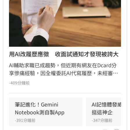
用AI改履歷應徵　收面試通知才發現被誇大
AI輔助求職已成趨勢，但近期有網友在Dcard分
享慘痛經驗，因全權委託AI代寫履歷，未經審核
即投遞，結果履歷被AI自動「腦補」誇大，將協
-409分鐘前
助專案寫成主導，技能也遭吹捧。該名網友提
醒，AI為提供情緒價值常過度包裝，若面試時與
實際能力不符恐面臨社死。專家與網友建議，AI
筆記進化！Gemini 
AI記憶體發威！
僅適合作為修飾語句的工具，而非內容產出者。
Notebook測自製App
挺這神企
求職者應先撰寫真實初稿，再請AI優化，並給予
-391分鐘前
-347分鐘前
明確指令避免誇大，最終審核仍需回歸自身，確