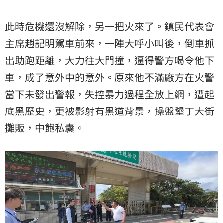
此時危機還沒解除，另一把火來了。鎮民代表會
主席趙記明駕車前來，一陣大呼小叫後，倒車抓
出助跑距離，大力往大門撞，逼得警方喝令他下
車，成了意外中的意外。原來他不滿廠方在火警
當下未發出警報，失控暴力過程全放上網，遭起
底黑歷史，更被影射有黑道背景，操盤墾丁大街
攤販，中飽私囊。