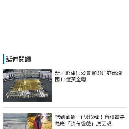
延伸閱讀
新／彰律師公會買BNT詐慈濟 
囤11億黃金曝
挖到童骨…已葬2魂！台積電嘉
義廠「請布袋戲」原因曝