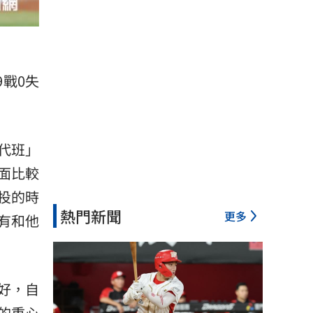
戰0失
代班」
面比較
投的時
熱門新聞
更多
有和他
好，自
的重心