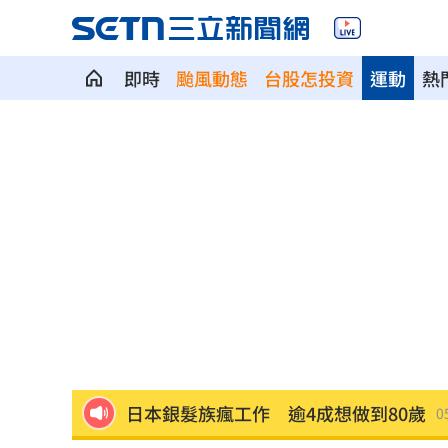
即時
颱風動態
台股怎投資
運動
熱
7月急跌觸底 高含積這幾檔受益人激增
白海豚海警範圍擴大！最新暴風圈侵襲
慈濟遭詐10億 國民黨不認錯反嗆⋯網
就業意外爆冷！那指漲342點 標普500
美通過制裁案！川普可課俄國商品500%
日本銀髮族瘋工作 逾4成想做到80歲
0