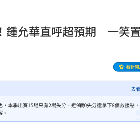
一場
04:58
發聲
04:43
！鍾允華直呼超預期 一笑
0%
04:20
04:17
04:04
看新聞
拉鋸
03:10
去
分
03:08
創高
03:06
，本季出賽15場只有2場失分、近9戰0失分還拿下8個救援點
容。
:53
報酬
01:45