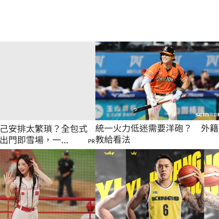
統一火力低迷需要洋砲？　外籍
己安排太繁瑣？全包式
教給看法
出門即雪場，一...
PR