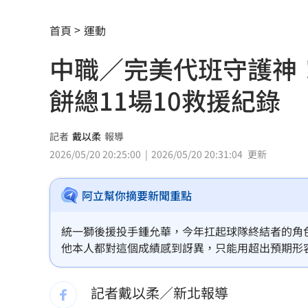
解散統促黨？他曝翁曉玲一招：恐白忙
首頁
運動
疫苗真相！蔣萬安嗆一句 謝金河痛心
中職／完美代班守護神
股災這8檔規模逆勢創高 它最猛成長逾1
餅總11場10救援紀錄
爆掛表妹當小三！表姊擅貼IG下場慘了
半導體與綠能雙箭頭！ 「它」霸氣狂賺
記者
戴以柔
報導
2026/05/20 20:25:00
2026/05/20 20:31:04
更新
華許9月升息？ING：匯市在他與戰爭間
阿立幫你摘要新聞重點
老後離婚財產怎麼分？ 丈夫退休金拒
「這餐飲集團」擺脫陰霾！上半年營收
統一獅後援投手鍾允華，今年扛起球隊終結者的角色
他本人都對這個成績感到訝異，只能用超出預期形
賓士S500擋浩劫！車主這話暖哭全網
01
記者戴以柔／新北報導
台股暴跌誰最能扛 高含金這幾檔繳正