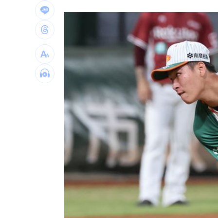
Q2獲利年增221% 愛普*EPS衝4.18元
宏福苑大火調查出爐！菸頭引燃施工雜
定投10年翻逾5倍 這檔吸引存股族卡位
新／四指齊揚！台指期飆破500點
00:48
台灣彩券開獎直播中
20:31
LIVE三立+24小時直播
15:27
三立iNEWS新聞台線上直播
18:00
商場戰國來臨 台中「頂奢大道」逐漸
台彩父親節推新刮刮樂千萬頭獎超「爸
「拍片人的多重宇宙」職涯論壇9/12登