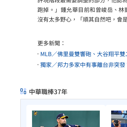
跑掉。」鍾允華目前和曾峻岳、林
沒有太多野心，「順其自然吧，會
更多新聞：
MLB／佛里曼雙響砲、大谷翔平
獨家／邦力多家中有事離台非突發
中華職棒37年