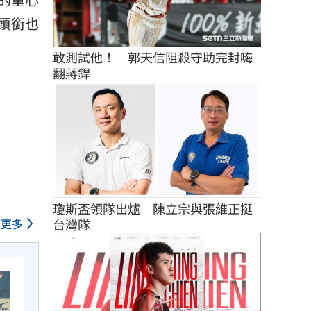
頭銜也
敢測試他！　郭天信阻殺守助完封嗨
翻蔣銲
瓊斯盃領隊出爐　陳立宗與張維正挺
更多
台灣隊