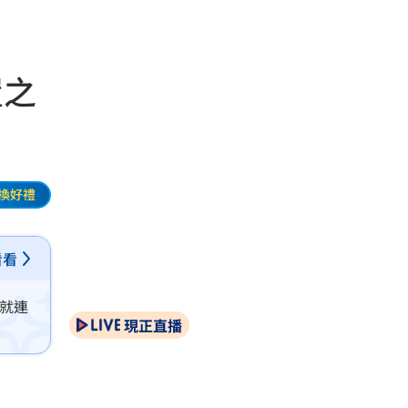
置之
換好禮
看看
，就連
現正直播