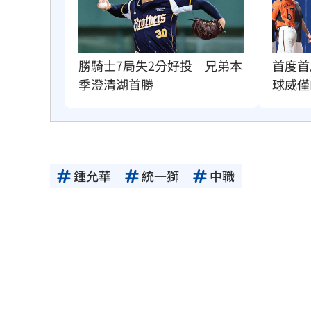
首度首
勝騎士7局失2分好投　兄弟本
球威僅
季澄清湖首勝
鍾允華
統一獅
中職