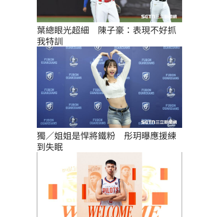
葉總眼光超細　陳子豪：表現不好抓
我特訓
獨／姐姐是悍將鐵粉　彤玥曝應援練
到失眠