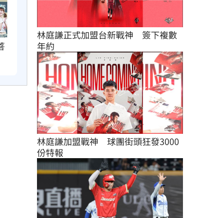
林庭謙正式加盟台新戰神　簽下複數
菩
年約
林庭謙加盟戰神　球團街頭狂發3000
份特報