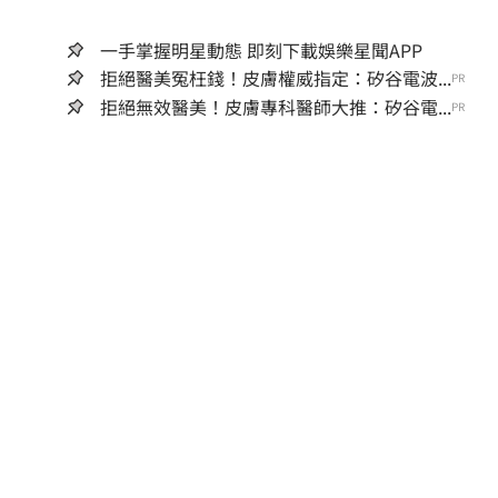
一手掌握明星動態 即刻下載娛樂星聞APP
拒絕醫美冤枉錢！皮膚權威指定：矽谷電波...
PR
拒絕無效醫美！皮膚專科醫師大推：矽谷電...
PR