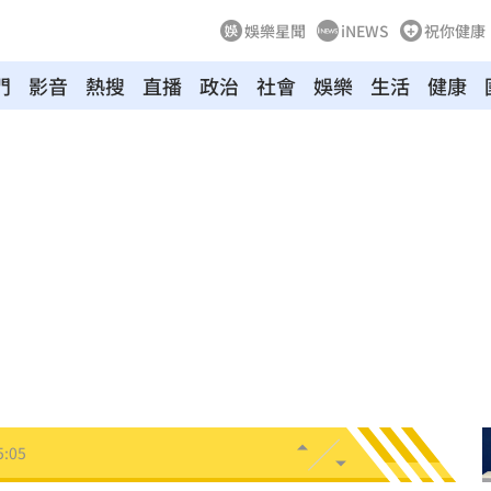
娛樂星聞
iNEWS
祝你健康
門
影音
熱搜
直播
政治
社會
娛樂
生活
健康
！
05:45
率曝
05:44
炸鍋
05:43
新高
05:23
關稅
05:13
5:05