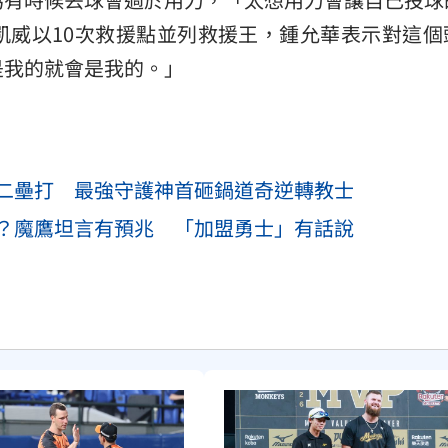
凱威以10次救援點並列救援王，鍾允華表示對這個
是我的就會是我的。」
雙二壘打 最強守護神首砸鍋道奇逆轉教士
？魔鷹坦言有預兆 「加盟勇士」有話說