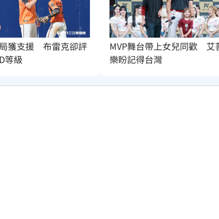
局獲支援　布雷克卻評
MVP舞台帶上女兒同歡　艾
D等級
樂盼記得台灣