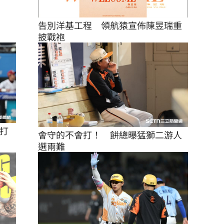
告別洋基工程　領航猿宣佈陳昱瑞重
披戰袍
打
會守的不會打！　餅總曝猛獅二游人
選兩難