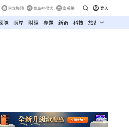
阿立導讀
寶島神很大
富房網
登入
國際
兩岸
財經
專題
新奇
科技
旅遊
汽車
寵物