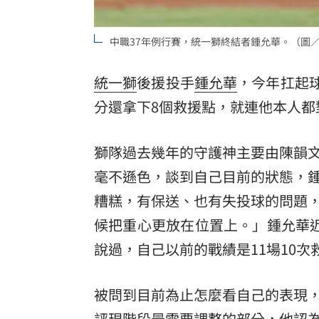
8國球員齊聚高雄 Formosa 7s掀足球
中職37年例行賽，統一獅終結者鍾允華。（圖
理想混蛋號召粉絲跨海追星吃美食！
18:
統一獅
後援投手
鍾允華
，今年扛起球
分還拿下8個救援點，就連他本人都
獅隊過去幾年的守護神主要由陳韻
毫不遜色，談到自己目前的狀態，
糟糕，有保送、也有失投球的問題
候把重心更放在位置上。」鍾允華
說過，自己以前的戰績是11場10
被問到目前為止怎麼看自己的表現
評現階段最需要調整的部分，他認