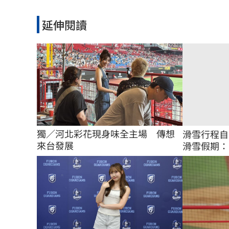
延伸閱讀
獨／河北彩花現身味全主場　傳想
滑雪行程自
來台發展
滑雪假期：