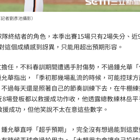
熱潮
10:00
／記者劉彥池攝影）
15
隊終結者的角色，本季出賽15場只有2場失分、近9
對這個成績感到訝異，只能用超出預期形容。
文擔任，不料春訓期間遭遇手肘傷勢，不過鍾允華「
鍾允華指出，「季初那幾場亂流的時候，可能控球方
，不過每天還是照著自己的節奏訓練下去，在牛棚練
近8場登板都以救援成功作收，他透露總教練林岳平
次救援成功，但他笑說不太在意這些數字。
，鍾允華直呼「超乎預期」，完全沒有想過能到這麼
為有時候丟球會過於用力，「太想用力會讓自己投球