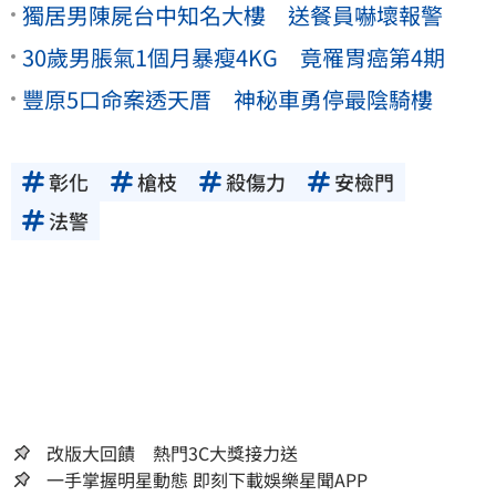
獨居男陳屍台中知名大樓 送餐員嚇壞報警
30歲男脹氣1個月暴瘦4KG 竟罹胃癌第4期
豐原5口命案透天厝 神秘車勇停最陰騎樓
彰化
槍枝
殺傷力
安檢門
法警
改版大回饋 熱門3C大獎接力送
一手掌握明星動態 即刻下載娛樂星聞APP