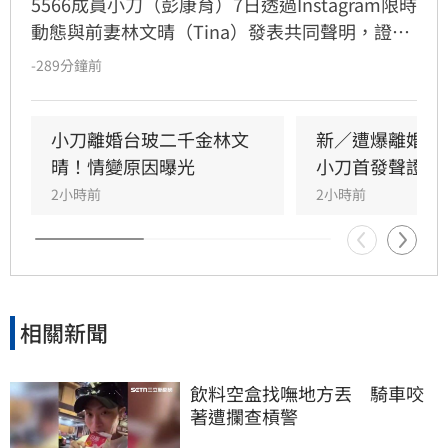
5566成員小刀（彭康育）7日透過Instagram限時
動態與前妻林文晴（Tina）發表共同聲明，證實
兩人已結束14年婚姻。聲明中表示，兩人其實已
-289分鐘前
分開一段時間，但至今仍是「充滿愛的一家
人」，彼此給予最深的祝福與支持，未來也將共
同陪伴、守護一對子女成長，同時希望外界尊重
小刀離婚台玻二千金林文
新／遭爆離婚台
雙方決定，之後不再對離婚一事做任何回應。
晴！情變原因曝光
小刀首發聲證實
2小時前
2小時前
相關新聞
飲料空盒找嘸地方丟　騎車咬
著遭攔查槓警