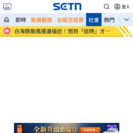
登入
即時
颱風動態
台股怎投資
社會
熱門
影音
鍾鎮
白海豚颱風擺盪逼近！雨到「這時」才趨
最遺憾
緩
事