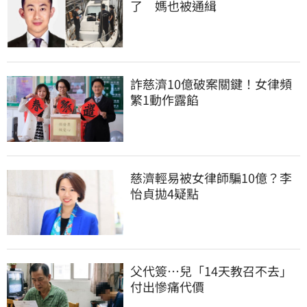
了　媽也被通緝
詐慈濟10億破案關鍵！女律頻
繁1動作露餡
慈濟輕易被女律師騙10億？李
怡貞拋4疑點
父代簽…兒「14天教召不去」
付出慘痛代價