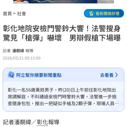
首頁
社會
看新聞換好禮
彰化地院安檢門警鈴大響！法警搜身
驚見「槍彈」嚇壞 男辯假槍下場曝
記者
潘靚緯
報導
2026/05/21 09:15:00
阿立幫你摘要新聞重點
去看看
彰化一名56歲黃姓男子，昨(20)日上午前往彰化地院出
席調解庭，不料通過安檢門時警鈴大響，法警進一步檢
查隨身包包，搜出一把疑似手槍及2顆子彈，現場人員一
度嚇壞。警方獲報到場後，立刻依現行犯逮捕黃男，訊
後依違反《槍砲彈藥刀械管制條例》及恐嚇等罪嫌移送
記者潘靚緯／
彰化
報導
彰化地檢署偵辦，檢方複訊，裁定3萬元交保。