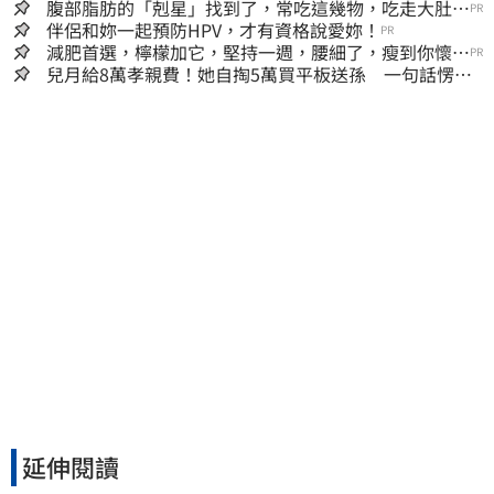
腹部脂肪的「剋星」找到了，常吃這幾物，吃走大肚
PR
囊，瘦出小蠻腰
伴侶和妳一起預防HPV，才有資格說愛妳！
PR
減肥首選，檸檬加它，堅持一週，腰細了，瘦到你懷疑
PR
人生
兒月給8萬孝親費！她自掏5萬買平板送孫 一句話愣原
地「傷心不已」
延伸閱讀