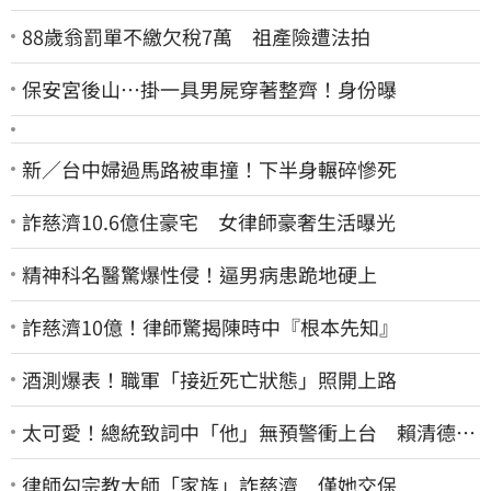
88歲翁罰單不繳欠稅7萬 祖產險遭法拍
保安宮後山…掛一具男屍穿著整齊！身份曝
新／台中婦過馬路被車撞！下半身輾碎慘死
詐慈濟10.6億住豪宅 女律師豪奢生活曝光
精神科名醫驚爆性侵！逼男病患跪地硬上
詐慈濟10億！律師驚揭陳時中『根本先知』
酒測爆表！職軍「接近死亡狀態」照開上路
太可愛！總統致詞中「他」無預警衝上台 賴清德笑
喊：卸任再交棒給你
律師勾宗教大師「家族」詐慈濟 僅她交保