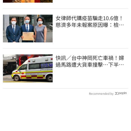
女律師代購疫苗騙走10.6億！
慈濟多年未報案原因曝：檢警
上門才知被騙
快訊／台中神岡死亡車禍！婦
過馬路遭大貨車撞擊…下半身
輾碎慘死路口
Recommended by