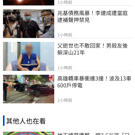
1小時前
兆基債務風暴！李建成遭當庭
逮補聲押禁見
1小時前
父逝世也不敢回家！男殺友後
躲深山21年
1小時前
高雄轎車暴衝連3撞！波及13車
600戶停電
2小時前
其他人也在看