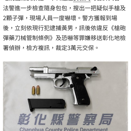
法警
進一步檢查隨身包包，搜出一把疑似手槍及
2顆子彈，現場人員一度嚇壞。警方獲報到場
後，立刻依現行犯逮捕黃男，訊後依違反《槍砲
彈藥刀械管制條例》及恐嚇等罪嫌移送彰化地檢
署偵辦，檢方複訊，裁定3萬元交保。