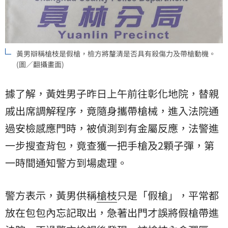
黃男辯稱槍枝是假槍，檢方將釐清是否具有殺傷力及帶槍動機。
(圖／翻攝畫面)
據了解，黃姓男子昨日上午前往彰化地院，替親
戚出席調解程序，竟隨身攜帶槍械，進入法院通
過安檢感應門時，被偵測到有金屬反應，法警進
一步搜查背包，竟查獲一把手槍及2顆子彈，第
一時間通知警方到場處理。
警方表示，黃男供稱
槍枝
只是「假槍」，平常都
放在包包內忘記取出，急著出門才誤將假槍帶進