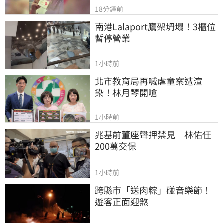
18分鐘前
南港Lalaport鷹架坍塌！3櫃位
暫停營業
1小時前
北市教育局再喊虐童案遭渲
染！林月琴開嗆
1小時前
兆基前董座聲押禁見　林佑任
200萬交保
1小時前
跨縣市「送肉粽」碰音樂節！
遊客正面迎煞