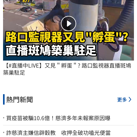
【#直播中LIVE】又見＂孵蛋＂? 路口監視器直播斑鳩
築巢駐足
熱門新聞
更多
買疫苗被騙10.6億！慈濟多年未報案原因曝
詐慈濟主嫌信辟穀教 收押全破功嗑光便當