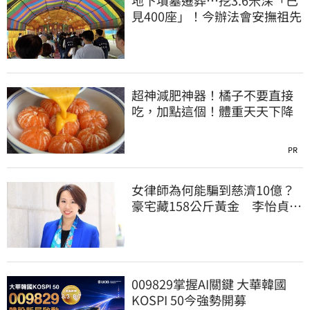
地下墳墓遷葬…挖3.6米深「已
見400座」！今辦法會安撫祖先
超神減肥神器！橘子不要直接
吃，加點這個！體重天天下降
PR
女律師為何能騙到慈濟10億？
豪宅藏158公斤黃金 李怡貞驚
曝背後身分
009829掌握AI關鍵 大華韓國
KOSPI 50今強勢開募