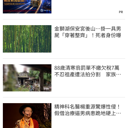
PR
金獅湖保安宮後山…掛一具男
屍「穿著整齊」！死者身份曝
88歲清寒翁罰單不繳欠稅7萬
不忍祖產遭法拍分割 家族按
月代繳償債
精神科名醫楊重源驚爆性侵！
假借治療逼男病患跪地硬上…
遭判刑4年8月