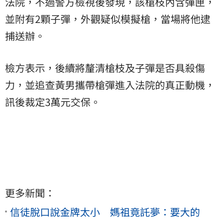
法院，不過警方檢視後發現，該槍枝內含彈匣，
並附有2顆子彈，外觀疑似模擬槍，當場將他逮
捕送辦。
檢方表示，後續將釐清槍枝及子彈是否具
殺傷
力
，並追查黃男攜帶槍彈進入法院的真正動機，
訊後裁定3萬元交保。
更多新聞：
信徒脫口說金牌太小 媽祖竟託夢：要大的