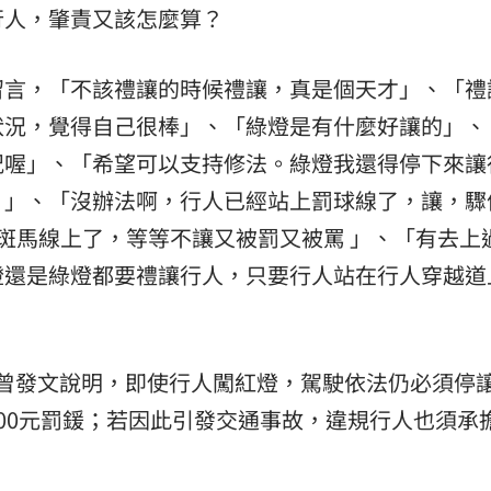
行人，肇責又該怎麼算？
留言，「不該禮讓的時候禮讓，真是個天才」、「禮
狀況，覺得自己很棒」、「綠燈是有什麼好讓的」、
況喔」、「希望可以支持修法。綠燈我還得停下來讓
？」、「沒辦法啊，行人已經站上罰球線了，讓，驟
斑馬線上了，等等不讓又被罰又被罵 」、「有去上
燈還是綠燈都要禮讓行人，只要行人站在行人穿越道
前曾發文說明，即使行人闖紅燈，駕駛依法仍必須停
00元罰鍰；若因此引發交通事故，違規行人也須承