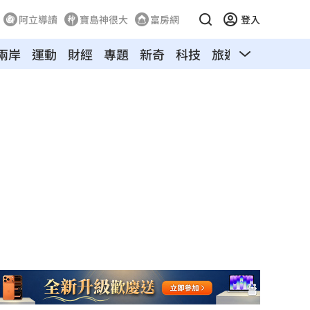
阿立導讀
寶島神很大
富房網
登入
兩岸
運動
財經
專題
新奇
科技
旅遊
汽車
寵物