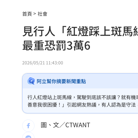
股災這8檔規模逆勢創高 它最猛成長逾1
首頁
社會
爆掛表妹當小三！表姊擅貼IG下場慘了
見行人「紅燈踩上斑馬
半導體與綠能雙箭頭！ 「它」霸氣狂賺
最重恐罰3萬6
華許9月升息？ING：匯市在他與戰爭間
老後離婚財產怎麼分？ 丈夫退休金拒
2026/05/21 11:43:00
「這餐飲集團」擺脫陰霾！上半年營收
阿立幫你摘要新聞重點
賓士S500擋浩劫！車主這話暖哭全網
01
行人紅燈站上斑馬線，駕駛到底該不該讓？就有機
台股暴跌誰最能扛 高含金這幾檔繳正
善意我很困擾！」引起網友熱議，有人認為是守法
責任歸屬。
Q2獲利年增221% 愛普*EPS衝4.18元
圖、文／CTWANT
宏福苑大火調查出爐！菸頭引燃施工雜