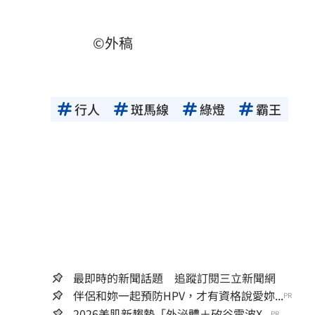
©外稿
行人
斑馬線
綠燈
霸王
最即時的新聞話題 追蹤訂閱三立新聞網
伴侶和妳一起預防HPV，才有資格說愛妳...
PR
2026美肌新趨勢「外泌體＋矽谷電波X...
PR