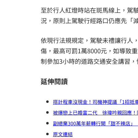
至於行人紅燈時站在斑馬線上，駕駛
況，原則上駕駛行經路口仍應先「
依現行法規規定，駕駛未禮讓行人，可
傷，最高可罰1萬8000元，如導致
制參加3小時的道路交通安全講習，
延伸閱讀
搭計程車沒現金！司機神提議「1招抵
被爆戀上已婚富二代 徐瑋吟親回應！
副總棄300萬年薪轉行開「甜不辣店」
原文連結