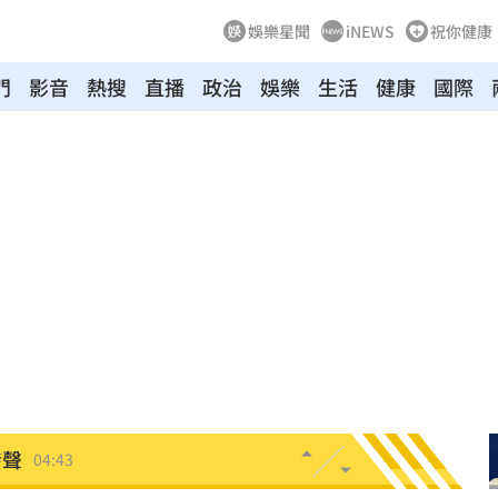
娛樂星聞
iNEWS
祝你健康
門
影音
熱搜
直播
政治
娛樂
生活
健康
國際
炸鍋
05:41
新高
05:23
關稅
05:13
5:05
一場
04:58
發聲
04:43