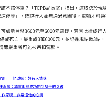
該不該停車？「TCPB局長室」指出，這取決於現
減速停等」，確認行人並無通過意圖後，車輛才可通
處新台幣3600元至6000元罰鍰，若因此造成行
重傷或死亡，最重處3萬6000元，並記違規點數3點
情節嚴重者可能被吊扣駕照。
車資」 他淚喊：好有人情味
陳沂酸：尊重那些成功釣到凱子的女孩
 作家嘆：非常懂他的心情