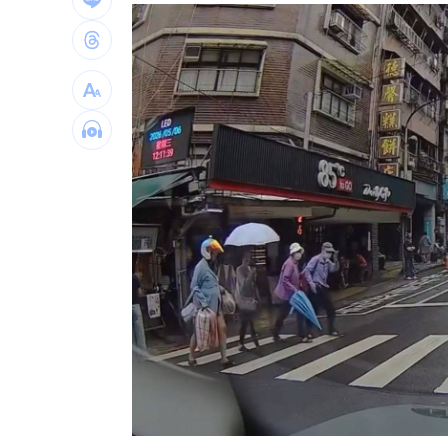
定投10年翻逾5倍 這檔吸引存股族卡位
新／四指齊揚！台指期飆破500點
00:48
慈濟遭詐10.6億元！全款拿回解方曝
00:
稱龍蝦咬完就吐 爆李世宗要信徒喝精
台灣彩券開獎直播中
20:31
LIVE三立+24小時直播
15:27
三立iNEWS新聞台線上直播
18:00
台彩父親節推新刮刮樂千萬頭獎超「爸
商場戰國來臨 台中「頂奢大道」逐漸
「拍片人的多重宇宙」職涯論壇9/12登