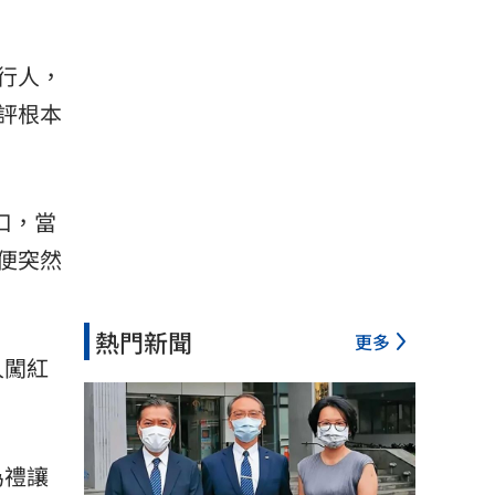
行人，
評根本
口，當
便突然
熱門新聞
更多
人闖紅
為禮讓