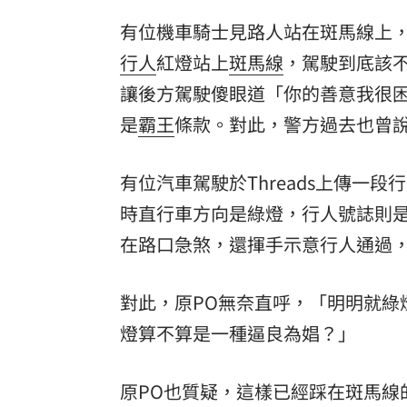
有位機車騎士見路人站在斑馬線上，便
8國球員齊聚高雄 Formosa 7s掀足球
行人
紅燈站上
斑馬線
，駕駛到底該
理想混蛋號召粉絲跨海追星吃美食！
18:
讓後方駕駛傻眼道「你的善意我很
是
霸王
條款。對此，警方過去也曾
有位汽車駕駛於Threads上傳一
時直行車方向是綠燈，行人號誌則
在路口急煞，還揮手示意行人通過
對此，原PO無奈直呼，「明明就綠
燈算不算是一種逼良為娼？」
原PO也質疑，這樣已經踩在斑馬線