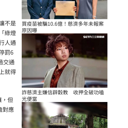
讓不是
買疫苗被騙10.6億！慈濟多年未報案
原因曝
「綠燈
行人通
停罰6
過交通
上就得
詐慈濟主嫌信辟穀教　收押全破功嗑
光便當
讓，但
擔對應