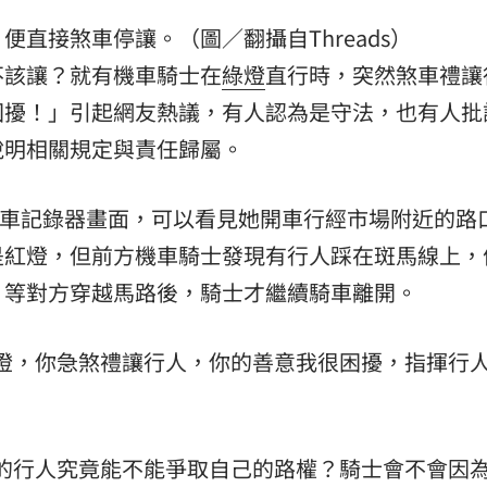
直接煞車停讓。（圖／翻攝自Threads）
熱潮
10:00
不該讓？就有機車騎士在
綠燈
直行時，突然煞車禮讓
15
困擾！」引起網友熱議，有人認為是守法，也有人批
說明相關規定與責任歸屬。
段行車記錄器畫面，可以看見她開車行經市場附近的路
是紅燈，但前方機車騎士發現有行人踩在斑馬線上，
，等對方穿越馬路後，騎士才繼續騎車離開。
燈，你急煞禮讓行人，你的善意我很困擾，指揮行
的行人究竟能不能爭取自己的路權？騎士會不會因