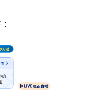
答：
換好禮
看看
你的
定與
現正直播