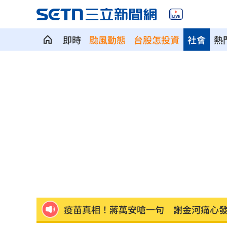
即時
颱風動態
台股怎投資
社會
熱
慈濟遭詐10億 國民黨不認錯反嗆⋯網
就業意外爆冷！那指漲342點 標普500
美通過制裁案！川普可課俄國商品500%
日本銀髮族瘋工作 逾4成想做到80歲
0
解散統促黨？他曝翁曉玲一招：恐白忙
疫苗真相！蔣萬安嗆一句 謝金河痛心