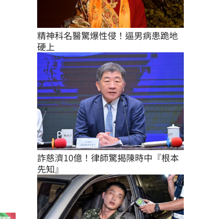
精神科名醫驚爆性侵！逼男病患跪地
硬上
詐慈濟10億！律師驚揭陳時中『根本
先知』