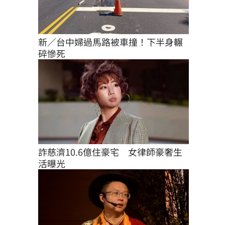
新／台中婦過馬路被車撞！下半身輾
碎慘死
詐慈濟10.6億住豪宅　女律師豪奢生
活曝光