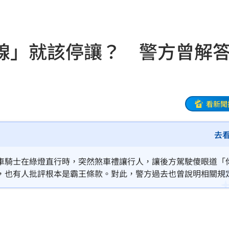
0%
04:20
04:17
線」就該停讓？ 警方曾解
04:04
拉鋸
03:10
分
03:08
看新聞
創高
03:06
去
:53
車騎士在綠燈直行時，突然煞車禮讓行人，讓後方駕駛傻眼道「
報酬
01:45
，也有人批評根本是霸王條款。對此，警方過去也曾說明相關規
！
01:20
物
01:17