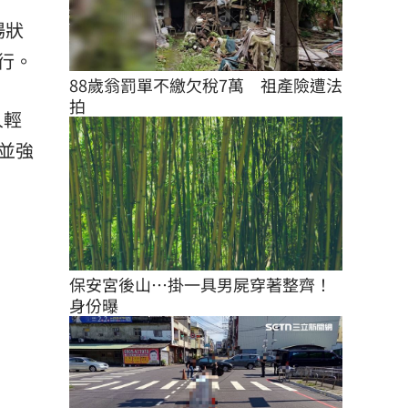
場狀
行。
88歲翁罰單不繳欠稅7萬　祖產險遭法
拍
人輕
，並強
保安宮後山…掛一具男屍穿著整齊！
身份曝