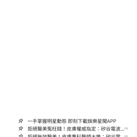
一手掌握明星動態 即刻下載娛樂星聞APP
拒絕醫美冤枉錢！皮膚權威指定：矽谷電波...
PR
拒絕無效醫美！皮膚專科醫師大推：矽谷電...
PR