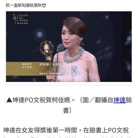
▲坤達PO文祝賀柯佳嬿。（圖／翻攝自
坤達
臉
書）
坤達在女友得獎後第一時間，在臉書上PO文祝