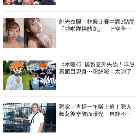
脫光衣服！林襄比賽中露2點開
「啦啦隊裸體趴」 上空全裸
被看光光
《木曜4》後製意外失誤！洋蔥
真面目現身…粉絲喊：太帥了
獨家／直播一年賺上億！肥大
叔背後辛酸面曝光 自評不及
格