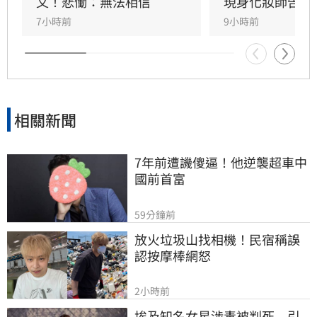
疼，如今遺憾好友離世。陳聆薇曾與眾多華語樂
文！悲慟：無法相信
現身化妝師告別
壇巨星合作，打造無數經典造型，在演藝圈地位
7小時前
9小時前
崇高且人緣極佳，此次告別式眾星雲集，展現其
在幕後無可取代的重要性，演藝圈好友皆對這位
專業且溫暖的幕後推手表達最深切的懷念與不
捨。
相關新聞
7年前遭譏傻逼！他逆襲超車中
國前首富
59分鐘前
放火垃圾山找相機！民宿稱誤
認按摩棒網怒
2小時前
埃及知名女星涉毒被判死　引