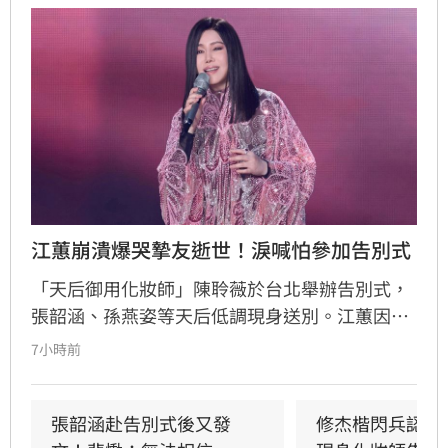
江蕙崩潰爆哭摯友逝世！淚喊怕參加告別式
「天后御用化妝師」陳聆薇於台北舉辦告別式，
張韶涵、孫燕姿等天后低調現身送別。江蕙因人
在國外無法出席，委託經紀人代為致意。江蕙經
7小時前
紀人透露，江蕙得知噩耗後悲痛不已，因無法面
對好友離世而不願到場。回憶過往，陳聆薇生前
抗癌仍敬業工作，令曾有抗癌經驗的江蕙十分心
張韶涵赴告別式後又發
修杰楷閃兵認罪