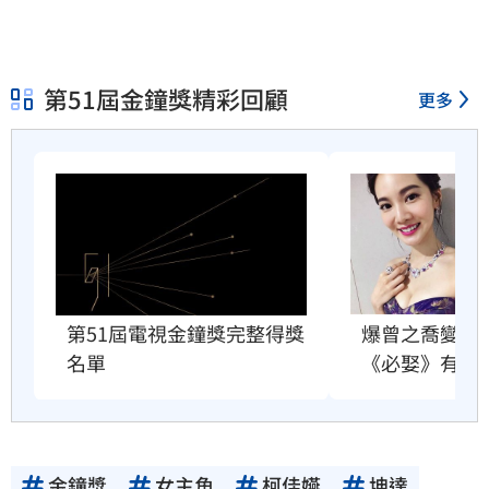
第51屆金鐘獎精彩回顧
更多
第51屆電視金鐘獎完整得獎
爆曾之喬變紅
名單
《必娶》有關
金鐘獎
女主角
柯佳嬿
坤達