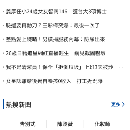
姜厚任小24歲女友智商146！獲台大3碩博士
臉還要再動刀？王彩樺突爆：最後一次了
差點愛上婉晴！男模揭服務內幕：險尿出來
26歲日籍追星網紅直播輕生 網見截圖嚇壞
我不是清潔員！保全「拒倒垃圾」上班3天被炒 找
法院討公道結果出爐
女星認離婚後獨自養孩0收入 打工近況曝
熱搜新聞
更多
告別式
陳聆薇
化妝師