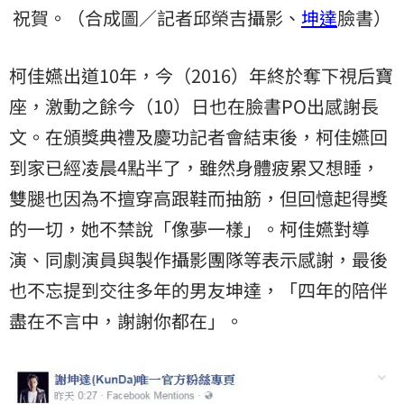
祝賀。（合成圖／記者邱榮吉攝影、
坤達
臉書）
柯佳嬿出道10年，今（2016）年終於奪下視后寶
座，激動之餘今（10）日也在臉書PO出感謝長
文。在頒獎典禮及慶功記者會結束後，柯佳嬿回
到家已經凌晨4點半了，雖然身體疲累又想睡，
雙腿也因為不擅穿高跟鞋而抽筋，但回憶起得獎
的一切，她不禁說「像夢一樣」。柯佳嬿對導
演、同劇演員與製作攝影團隊等表示感謝，最後
也不忘提到交往多年的男友坤達，「四年的陪伴
盡在不言中，謝謝你都在」。