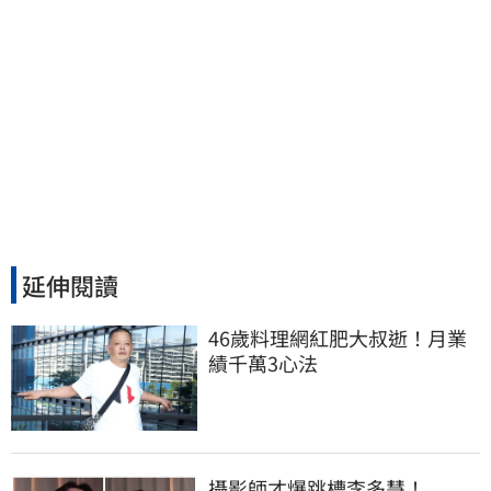
延伸閱讀
46歲料理網紅肥大叔逝！月業
績千萬3心法
攝影師才爆跳槽李多慧！