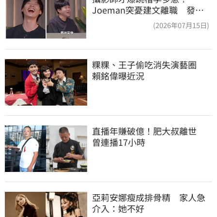
Joeman突憂建文離職 發聲
「其實我很清楚」
(2026年07月15日)
粿粿、王子偷吃消失演藝圈　
賴銘偉曝近況
直播年賺破億！肥大叔離世　
曾連播17小時
亞莉安娜瘦成排骨精　家人急
介入：她不好