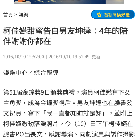
首頁
娛樂
看新聞換好禮
柯佳嬿甜蜜告白男友坤達：4年的陪
伴謝謝你都在
2016/10/10 19:52:00
2016/10/10 19:52:49
更新
娛樂中心／綜合報導
第51屆
金鐘獎
9日頒獎典禮，
演員
柯佳嬿
奪下
女
主角
獎，成為金鐘獎視后。男友
坤達
也在臉書發
文祝賀，寫下「我一直都知道就是妳」，並附上
柯佳嬿激動落淚照片。今（10）日下午柯佳嬿在
臉書PO出長文，感謝導演、同劇演員與製作攝影