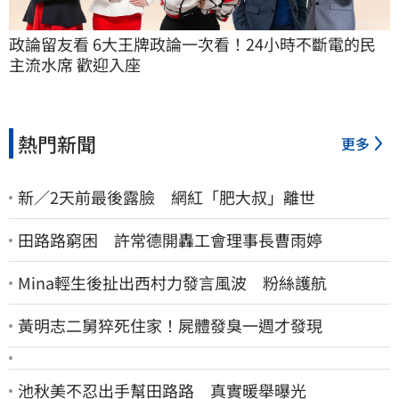
政論留友看 6大王牌政論一次看！24小時不斷電的民
主流水席 歡迎入座
熱門新聞
更多
新／2天前最後露臉 網紅「肥大叔」離世
田路路窮困 許常德開轟工會理事長曹雨婷
Mina輕生後扯出西村力發言風波 粉絲護航
黃明志二舅猝死住家！屍體發臭一週才發現
池秋美不忍出手幫田路路 真實暖舉曝光