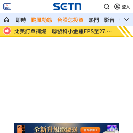
登入
即時
颱風動態
台股怎投資
熱門
影音
熱搜
潮來
北美訂單補爆 聯發科小金雞EPS至27.12
AI和
元