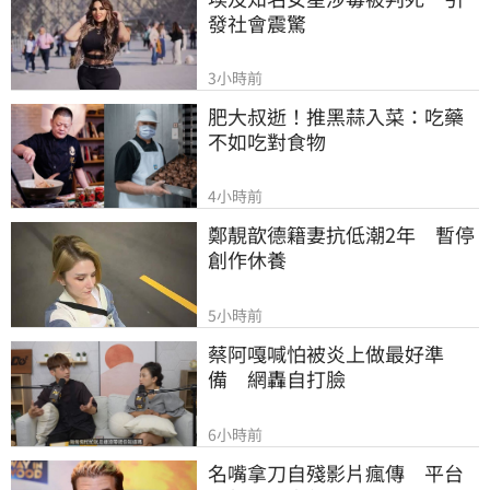
發社會震驚
3小時前
肥大叔逝！推黑蒜入菜：吃藥
不如吃對食物
4小時前
鄭靚歆德籍妻抗低潮2年　暫停
創作休養
5小時前
蔡阿嘎喊怕被炎上做最好準
備　網轟自打臉
6小時前
名嘴拿刀自殘影片瘋傳　平台