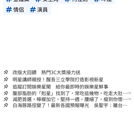
情侶
演員
改版大回饋 熱門3C大獎接力送
明星講師親授！醒吾三立學院打造影視新星
追蹤訂閱娛樂星聞 給你最即時的娛樂星鮮事
腹部脂肪的「剋星」找到了，常吃這幾物，吃走大肚
PR
囊，瘦出小蠻腰
減肥首選，檸檬加它，堅持一週，腰細了，瘦到你懷疑
PR
人生
白海豚路徑變了！最新各國預報曝光 吳聖宇：離台灣
又更近一點