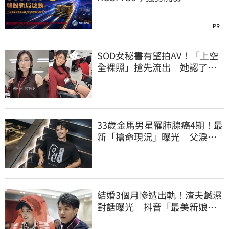
PR
SOD女秘書有望拍AV！「上空
全裸照」搶先流出 她認了：
上班7個月沒男友
33歲金馬男星罹肺腺癌4期！最
新「搶命現況」曝光 父淚
崩：為何不是我
結婚3個月慘遭出軌！渣夫鹹濕
對話曝光 抖音「最美新娘」
崩潰哭了