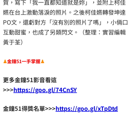
賀，寫下「我一直都知道就是妳」，並附上柯佳
嬿在台上激動落淚的照片。之後柯佳嬿轉發坤達
PO文，還虧對方「沒有別的照片了嗎」，小倆口
互動甜蜜，也成了另類閃文。（整理：實習編輯
黃于荃）
♟
金鐘51一手掌握
♟
更多金鐘51影音看這
>>>
https://goo.gl/74CnSY
金鐘51得獎名單>>>
https://goo.gl/xTpDtd