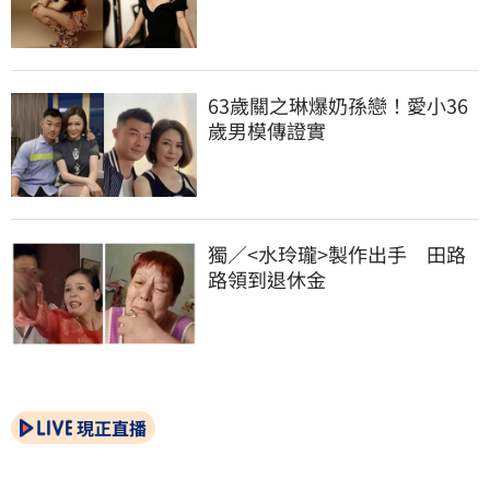
63歲關之琳爆奶孫戀！愛小36
歲男模傳證實
獨／<水玲瓏>製作出手　田路
路領到退休金
現正直播