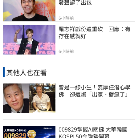
發聲認了出包
6小時前
羅志祥戲份遭重砍　回應：有
存在感就好
6小時前
其他人也在看
曾是一線小生！姜厚任潛心學
佛 卻遭爆「出家、發瘋了」
009829掌握AI關鍵 大華韓國
KOSPI 50今強勢開募