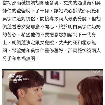
當初邵雨薇媽媽
胡佩蓮
發現，丈夫的過世竟和吳
慷仁的爸爸脫不了干係，讓她決心拆散邵雨薇和
吳慷仁這對情侶，間接導致兩人最後分開，但胡
佩蓮看著女兒那麼不開心，終於明白吳慷仁奶奶
的苦心，希望他們不要把恩怨加諸到下一代身
上，胡佩蓮決定跟女兒說，丈夫的死和霍家無
關，希望她和吳慷仁重修舊好，邵雨薇卻說兩人
分手和車禍無關。