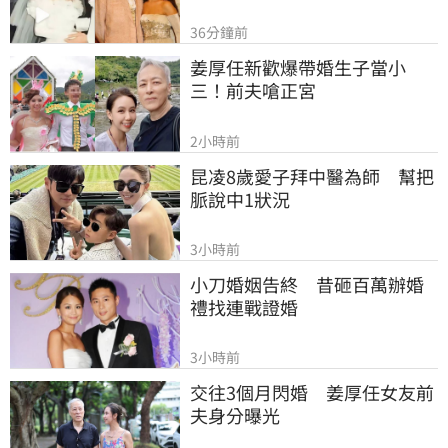
36分鐘前
姜厚任新歡爆帶婚生子當小
三！前夫嗆正宮
2小時前
昆凌8歲愛子拜中醫為師　幫把
脈說中1狀況
3小時前
小刀婚姻告終　昔砸百萬辦婚
禮找連戰證婚
3小時前
交往3個月閃婚　姜厚任女友前
夫身分曝光