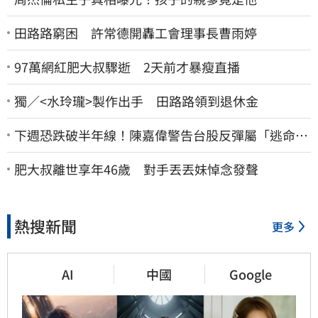
田路路窮困 許常德開轟工會理事長曹雨婷
97萬網紅肥大叔驟逝 2天前才暴瘦直播
獨／<水玲瓏>製作出手 田路路領到退休金
下週恐跌破半年線！陳嘉偉警告台股反彈屬「逃命
波」：空頭大屠殺剛開始
肥大叔離世享年46歲 對手丟丟妹悼念發聲
熱搜新聞
更多
AI
中國
Google