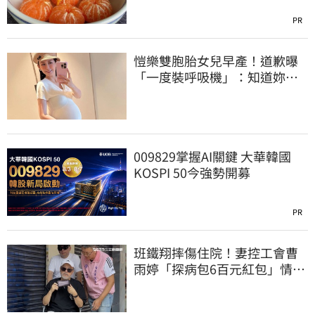
PR
愷樂雙胞胎女兒早產！道歉曝
「一度裝呼吸機」：知道妳們
很努力
009829掌握AI關鍵 大華韓國
KOSPI 50今強勢開募
PR
班鐵翔摔傷住院！妻控工會曹
雨婷「探病包6百元紅包」情
勒：忍無可忍