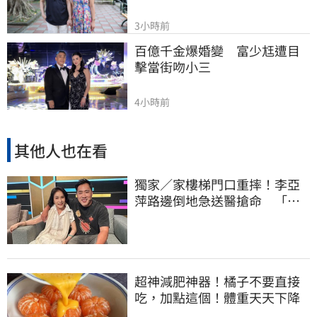
3小時前
百億千金爆婚變　富少尪遭目
擊當街吻小三
4小時前
其他人也在看
獨家／家樓梯門口重摔！李亞
萍路邊倒地急送醫搶命 「最
新傷況」曝
超神減肥神器！橘子不要直接
吃，加點這個！體重天天下降