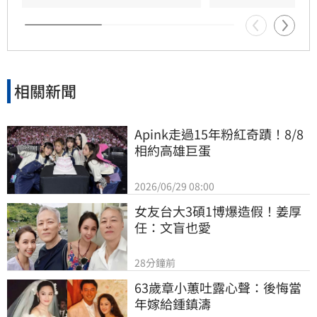
相關新聞
Apink走過15年粉紅奇蹟！8/8
相約高雄巨蛋
2026/06/29 08:00
女友台大3碩1博爆造假！姜厚
任：文盲也愛
28分鐘前
63歲章小蕙吐露心聲：後悔當
年嫁給鍾鎮濤