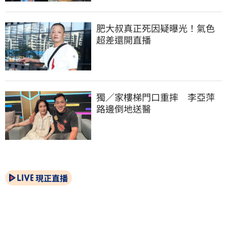
肥大叔真正死因疑曝光！氣色
超差還開直播
獨／家樓梯門口重摔　李亞萍
路邊倒地送醫
現正直播