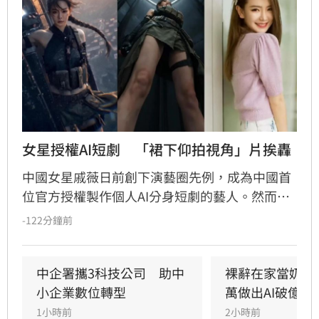
女星授權AI短劇　「裙下仰拍視角」片挨轟
中國女星戚薇日前創下演藝圈先例，成為中國首
位官方授權製作個人AI分身短劇的藝人。然而，
由戚薇AI分身演出的首部作品《末日盛夏》今（7
-122分鐘前
日）釋出首波宣傳影片後，畫面中的運鏡手法卻
意外引爆全網怒火。預告片開場採用「裙下仰拍
視角」，鏡頭直接從角色雙腿之間低角度直視裙
中企署攜3科技公司　助中
裸辭在家當奶爸
底，被指帶有強烈的偷窺暗示，導致原本備受期
小企業數位轉型
萬做出AI破億神
待的AI技術創新慘遭好評翻車。
1小時前
2小時前