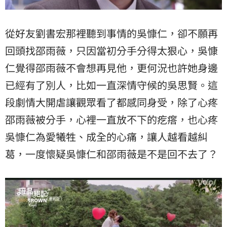
從好友劉書宏那裡聽到事情的吳慷仁，卻不願再
回頭找邵雨薇，只因當初分手分得太狠心，吳慷
仁覺得邵雨薇不會想再見他，更何況也許她身邊
已經有了別人，比如一直深情守候的吳思賢。這
段劇情大開虐讓觀眾看了都感同身受，除了心疼
邵雨薇被分手，心裡一直放不下的疙瘩，也心疼
吳慷仁為愛犧牲、成全的心痛，讓人越看越糾
葛，一度懷疑吳慷仁和邵雨薇是不是回不去了？