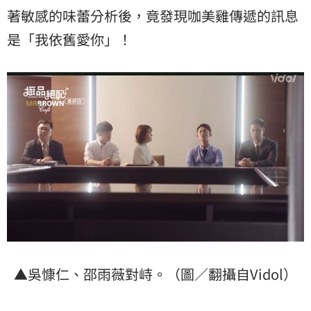
著敏感的味蕾分析後，竟發現咖美雞傳遞的訊息
是「我依舊愛你」！
▲吳慷仁、邵雨薇對峙。（圖／翻攝自Vidol）