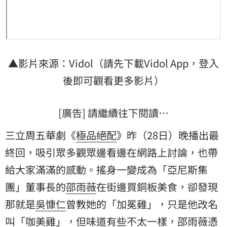
▲影片來源：Vidol（請先下載Vidol App，登入
後即可觀看更多影片）
[廣告] 請繼續往下閱讀…
三立周五華劇《
極品絕配
》昨（28日）晚播出最
終回，吸引眾多觀眾邊看邊在網路上討論，也帶
給大家滿滿的感動。搖身一變成為「亞尼斯集
團」董事長的
邵雨薇
在街邊買銅板美食，卻發現
那就是
吳慷仁
曾教她的「加冕雞」，只是他改名
叫「咖美雞」，但味道有些不太一樣，邵雨薇憑