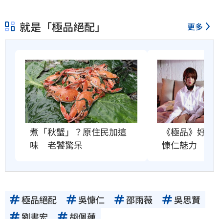
就是「極品絕配」
更多
煮「秋蟹」？原住民加這
《極品》好評
味　老饕驚呆
慷仁魅力
極品絕配
吳慷仁
邵雨薇
吳思賢
劉書宏
胡佩蓮