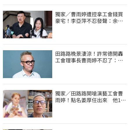
獨家／曹雨婷遭控拿工會錢買
豪宅！李亞萍不忍發聲：余天
管工會都貼錢
田路路晚景淒涼！許常德開轟
工會理事長曹雨婷不忍了：別
只包紅包慰問
獨家／田路路開嗆演藝工會曹
雨婷！點名姜厚任出來 他16
字回應了