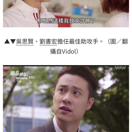
▲▼
吳思賢
、
劉書宏
擔任最佳助攻手。（圖／翻
攝自Vidol）