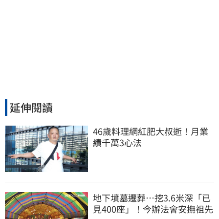
延伸閱讀
46歲料理網紅肥大叔逝！月業
績千萬3心法
地下墳墓遷葬…挖3.6米深「已
見400座」！今辦法會安撫祖先