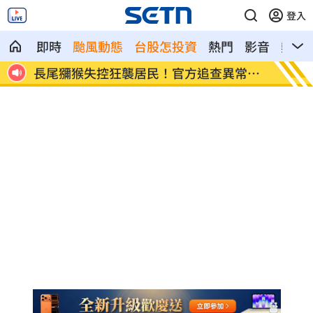
登入
即時
颱風動態
台股怎投資
熱門
影音
熱搜
美、
長尾獼猴失控狂襲居民！官方追查異常原
伊波拉
因