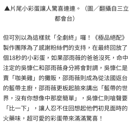
▲片尾小彩蛋讓人驚喜連連。（圖／翻攝自三立
都會台）
但可別以為這樣就「全劇終」囉！《極品絕配》
製作團隊為了感謝粉絲們的支持，在最終回放了
個18秒的小彩蛋，如果邵雨薇的爸爸沒死，命中
注定的吳慷仁和邵雨薇身分將會對調，吳慷仁是
賣「咖美雞」的攤販，邵雨薇則成為從法國返台
的藍帶主廚，邵雨薇更板起臉來講出「藍帶的世
界，沒有你想像中那麼簡單」，吳慷仁則嗆聲要
「比一下」，讓人忍不住回想起他們初見面時的
火藥味，超可愛的彩蛋帶來滿滿驚喜！