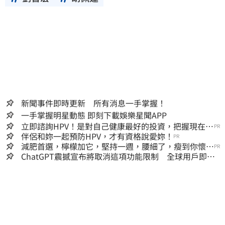
新聞事件即時更新 所有消息一手掌握！
一手掌握明星動態 即刻下載娛樂星聞APP
立即諮詢HPV！是對自己健康最好的投資，把握現在不
PR
嫌晚！
伴侶和妳一起預防HPV，才有資格說愛妳！
PR
減肥首選，檸檬加它，堅持一週，腰細了，瘦到你懷疑
PR
人生
ChatGPT震撼宣布將取消這項功能限制 全球用戶即刻
起「免費」用到飽