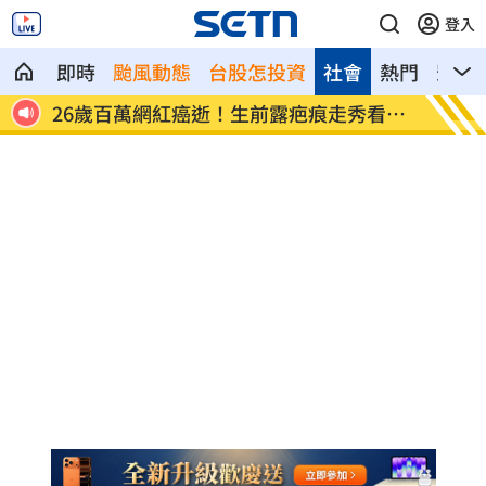
登入
即時
颱風動態
台股怎投資
社會
熱門
影音
看哭
店家忘用紙碗裝餐點！他發文討拍反被打
新／土
臉
中