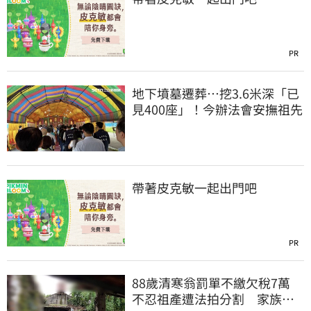
PR
地下墳墓遷葬…挖3.6米深「已
見400座」！今辦法會安撫祖先
帶著皮克敏一起出門吧
PR
88歲清寒翁罰單不繳欠稅7萬
不忍祖產遭法拍分割 家族按