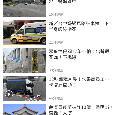
地　警追查中
16分鐘前
新／台中婦過馬路被車撞！下
半身輾碎慘死
21分鐘前
惡狼性侵關12年不怕：出聲殺
死妳！下場曝
30分鐘前
12秒斷魂片曝！水果商員工…
卡擠扁車頭亡
46分鐘前
慈濟買疫苗被詐10億　聲明1句
醫轟：太瞎