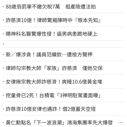
88歲翁罰單不繳欠稅7萬 祖產險遭法拍
詐慈濟10億！律師驚揭陳時中『根本先知』
精神科名醫驚爆性侵！逼男病患跪地硬上
新／爆涉貪！議員范織欽…遭檢方聲押
律師勾宗教大師「家族」詐慈濟 僅她交保
女律揪宗教大師詐慈濟！爽睡10.6億黃金堆
挖童骨已2死！台積電「3神明駐駕畫面曝」
詐慈濟10億女律也遇詐！借2億蓋天空塔
黃仁勳點名「下一波浪潮」鴻海集團率先大爆發 台