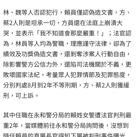
林、魏等人否認犯行，賴員僅認偽造文書，方、
蔡2人則是坦承一切，方員還在法庭上崩潰大
哭，並表示「我不知道會那麼嚴重！」；法官認
為，林員等人均為警職，理應謹守法律，卻為了
績效及功獎偽造文書，還剝奪涉案人行動自由，
除影響警方公信力外，還陷司法機關於不義，更
敗壞國家法紀，考量眾人犯罪情節及犯罪態度，
分別判處8月到2年不等刑期，方、蔡2人則獲緩
刑，可上訴。
其中任職在永和警分局的賴姓女警遭法官判刑最
重2年，當媒體前往永和警分局詢問後，沒想到
時任賴員的直屬長官得知下屬被判刑事件曝光