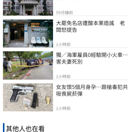
59分鐘前
大罷免名店遭酸本業造謠　老
闆怒提告
1小時前
獨／海軍雇員0經驗開小火車…
害夫妻死別
1小時前
女友懷5個月身孕…跟槍毒犯共
吸喪屍菸彈
1小時前
其他人也在看