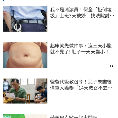
我不是清潔員！保全「拒倒垃
圾」上班3天被炒 找法院討公
道結果出爐
起床就先做件事，沒三天小腹
就不見了! 肚子一天天變小！
PR
爸爸代簽教召令！兒子未盡後
備軍人義務「14天教召不去」
換3個月刑期
帶著皮克敏一起出門吧