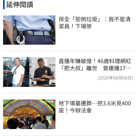
延伸閱讀
保全「拒倒垃圾」：我不是清
潔員！下場慘
直播年賺破億！46歲料理網紅
「肥大叔」離世 曾連播17小
時辛酸面曝
(2026年08月06日)
地下墳墓遷葬…挖3.6米見400
座！今辦法會