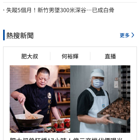
股這族群全面噴出
失蹤5個月！新竹男墜300米深谷…已成白骨
熱搜新聞
更多
肥大叔
何裕輝
直播