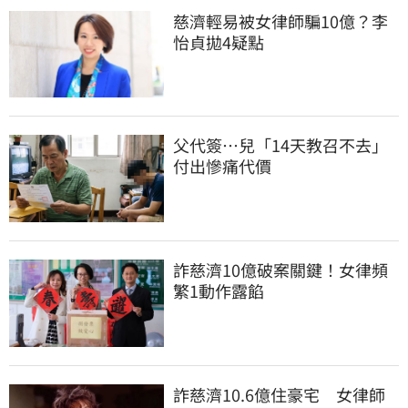
慈濟輕易被女律師騙10億？李
怡貞拋4疑點
父代簽…兒「14天教召不去」
付出慘痛代價
詐慈濟10億破案關鍵！女律頻
繁1動作露餡
詐慈濟10.6億住豪宅　女律師