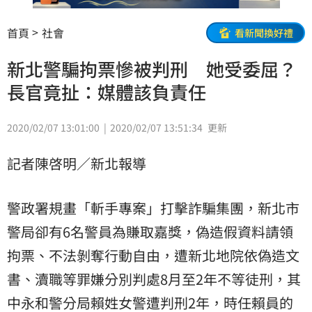
首頁
社會
看新聞換好禮
新北警騙拘票慘被判刑 她受委屈？
長官竟扯：媒體該負責任
2020/02/07 13:01:00
2020/02/07 13:51:34
更新
記者陳啓明／新北報導
警政署規畫「斬手專案」打擊詐騙集團，新北市
警局卻有6名警員為賺取嘉獎，偽造假資料請領
拘票
、不法剝奪行動自由，遭新北地院依偽造文
書、瀆職等罪嫌分別判處8月至2年不等徒刑，其
中
永和
警分局賴姓女警遭
判刑
2年，時任賴員的