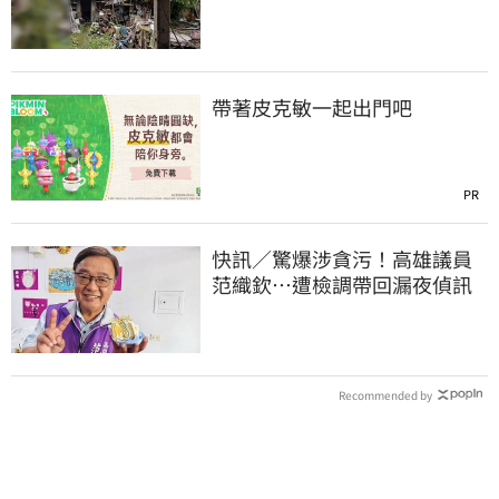
月代繳償債
帶著皮克敏一起出門吧
PR
快訊／驚爆涉貪污！高雄議員
范織欽…遭檢調帶回漏夜偵訊
Recommended by