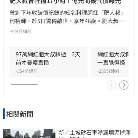
肥大叔曾狂播17小時！億元商機代價曝光
曾創下年收破億紀錄的知名料理網紅「肥大叔」
何裕輝，於5日驚傳離世，享年46歲。肥大叔非
科班出身，憑藉親切風格從直播起家，成功打造
-444分鐘前
個人電商王國。然而，他為拚事業長期處於高壓
環境，甚至曾創下連續直播17小時不休息的驚人
紀錄，凡事親力親為導致身體負荷過大。粉絲回
97萬網紅肥大叔驟逝　2天
網紅肥大叔猝逝
顧他生前最後一次直播，發現其身形消瘦且氣色
前才暴瘦直播
一直覺得怪
不佳，對於他疑似過勞離世感到萬分震驚與遺
-354分鐘前
-230分鐘前
憾。此事件也再次引發外界對於高強度工作與健
康管理的深層反思，提醒大眾在追求事業成就之
餘，應更加重視身體負荷，避免過勞帶來的沉重
代價。
相關新聞
新／土城砂石車滲漏爛泥掉滿