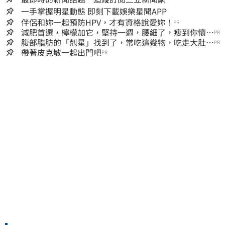
一手掌握明星動態 即刻下載娛樂星聞APP
伴侶和妳一起預防HPV，才有資格說愛妳！
PR
減肥首選，檸檬加它，堅持一週，腰細了，瘦到你懷疑
PR
人生
腹部脂肪的「剋星」找到了，常吃這幾物，吃走大肚
PR
囊，瘦出小蠻腰
帶著皮克敏一起出門吧
PR