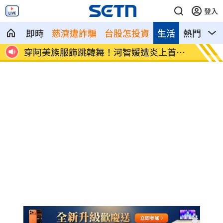
登入
即時
慈濟遭詐騙
台股怎投資
生活
熱門
影
遭制伏
穿阿美族服飾跳韓舞！河智媛遭炎上首露
不只3
面
展