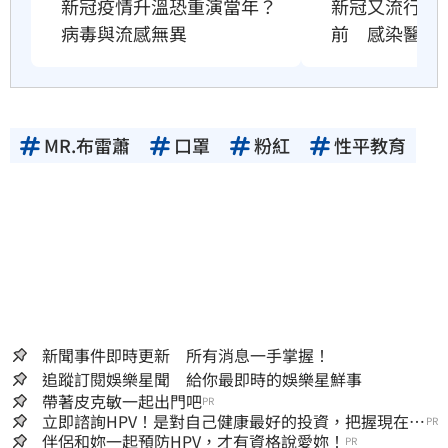
新冠疫情升溫恐重演當年？
新冠又流行了
病毒與流感無異
前　感染醫搖
MR.布雷蕭
口罩
粉紅
性平教育
新聞事件即時更新 所有消息一手掌握！
追蹤訂閱娛樂星聞 給你最即時的娛樂星鮮事
帶著皮克敏一起出門吧
PR
立即諮詢HPV！是對自己健康最好的投資，把握現在不
PR
嫌晚！
伴侶和妳一起預防HPV，才有資格說愛妳！
PR