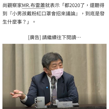
尚觀察家
MR.布雷蕭
就表示「都2020了，還聽得
到『小男孩戴粉紅口罩會招來議論』，到底是發
生什麼事？」。
[廣告] 請繼續往下閱讀…