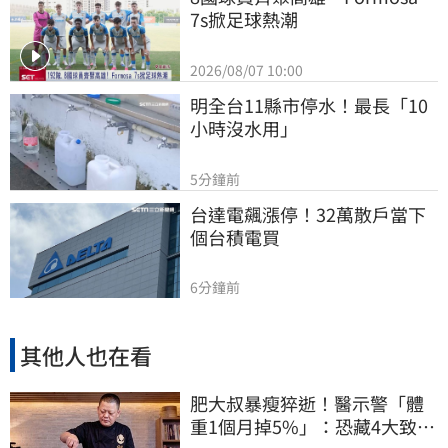
7s掀足球熱潮
2026/08/07 10:00
明全台11縣市停水！最長「10
小時沒水用」
5分鐘前
台達電飆漲停！32萬散戶當下
個台積電買
6分鐘前
其他人也在看
肥大叔暴瘦猝逝！醫示警「體
重1個月掉5%」：恐藏4大致命