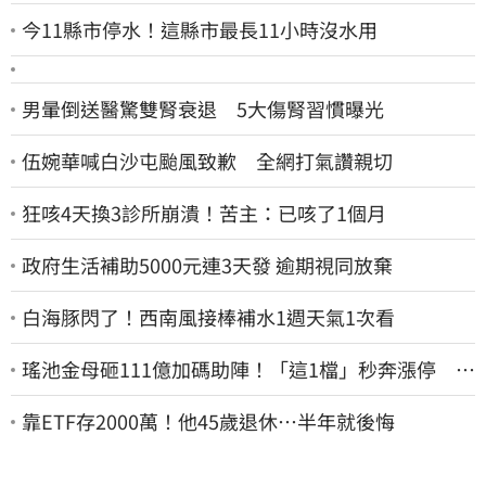
今11縣市停水！這縣市最長11小時沒水用
男暈倒送醫驚雙腎衰退 5大傷腎習慣曝光
伍婉華喊白沙屯颱風致歉 全網打氣讚親切
狂咳4天換3診所崩潰！苦主：已咳了1個月
政府生活補助5000元連3天發 逾期視同放棄
白海豚閃了！西南風接棒補水1週天氣1次看
瑤池金母砸111億加碼助陣！「這1檔」秒奔漲停 帶
領散熱雙雄點火
靠ETF存2000萬！他45歲退休…半年就後悔