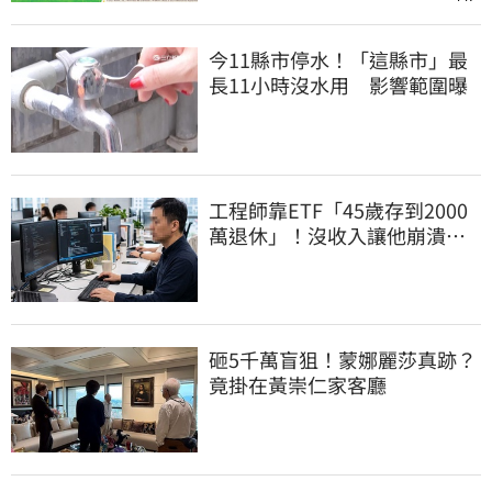
今11縣市停水！「這縣市」最
長11小時沒水用 影響範圍曝
工程師靠ETF「45歲存到2000
萬退休」！沒收入讓他崩潰…
半年重回職場
砸5千萬盲狙！蒙娜麗莎真跡？
竟掛在黃崇仁家客廳