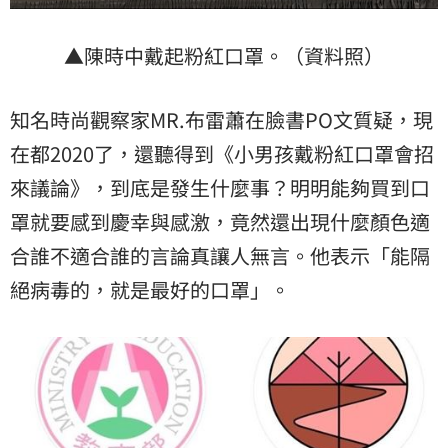
▲陳時中戴起粉紅口罩。（資料照）
知名時尚觀察家MR.布雷蕭在臉書PO文質疑，現
在都2020了，還聽得到《小男孩戴粉紅口罩會招
來議論》，到底是發生什麼事？明明能夠買到口
罩就要感到慶幸與感激，竟然還出現什麼顏色適
合誰不適合誰的言論真讓人無言。他表示「能隔
絕病毒的，就是最好的口罩」。