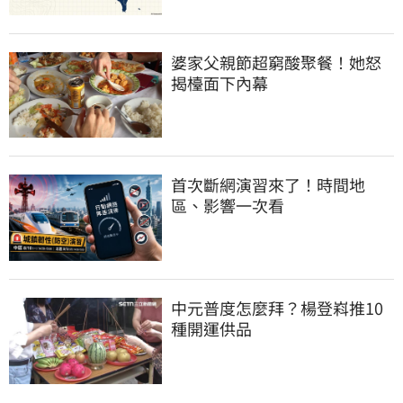
婆家父親節超窮酸聚餐！她怒
揭檯面下內幕
首次斷網演習來了！時間地
區、影響一次看
中元普度怎麼拜？楊登嵙推10
種開運供品