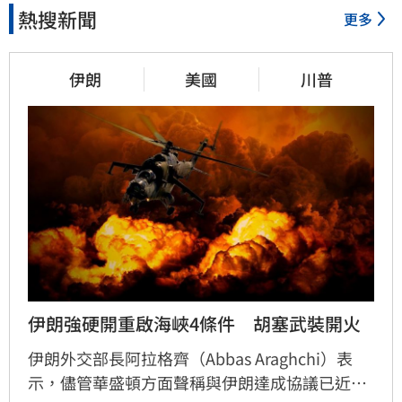
熱搜新聞
更多
伊朗
美國
川普
伊朗強硬開重啟海峽4條件　胡塞武裝開火
伊朗外交部長阿拉格齊（Abbas Araghchi）表
示，儘管華盛頓方面聲稱與伊朗達成協議已近在