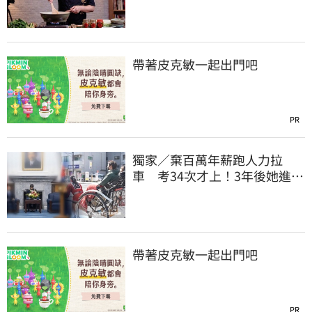
疾病
帶著皮克敏一起出門吧
PR
獨家／棄百萬年薪跑人力拉
車 考34次才上！3年後她進外
交部：要當唯一
帶著皮克敏一起出門吧
PR