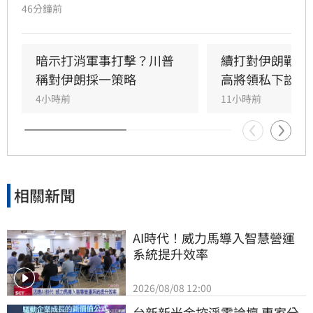
眼前，但德黑蘭目前並未與美國直接談判，僅透
46分鐘前
過中間人交換訊息，並提出解除制裁、撤軍、賠
償及解凍資產等美國難以接受的條件，荷姆茲海
峽（Strait of Hormuz）能否重啟仍存在極大變
暗示打消軍事打擊？川普
續打對伊朗戰爭
數。與此同時，伊朗支持的葉門準政府及軍事組
稱對伊朗採一策略
高將領私下談退
織「胡塞武裝」（Houthis）再度攻擊「沙烏地
4小時前
11小時前
阿美」（Saudi Aramc
相關新聞
AI時代！威力馬導入智慧營運
系統提升效率
2026/08/08 12:00
台新新光金控淨零論壇 專家分