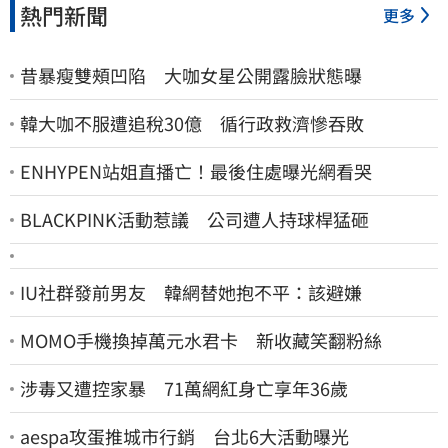
熱門新聞
更多
昔暴瘦雙頰凹陷 大咖女星公開露臉狀態曝
韓大咖不服遭追稅30億 循行政救濟慘吞敗
ENHYPEN站姐直播亡！最後住處曝光網看哭
BLACKPINK活動惹議 公司遭人持球桿猛砸
IU社群發前男友 韓網替她抱不平：該避嫌
MOMO手機換掉萬元水君卡 新收藏笑翻粉絲
涉毒又遭控家暴 71萬網紅身亡享年36歲
aespa攻蛋推城市行銷 台北6大活動曝光