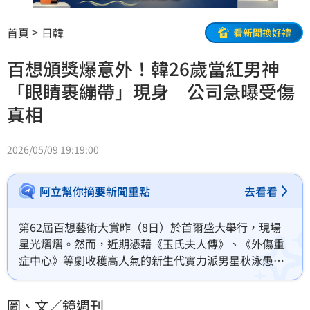
首頁
日韓
看新聞換好禮
百想頒獎爆意外！韓26歲當紅男神
「眼睛裹繃帶」現身 公司急曝受傷
真相
2026/05/09 19:19:00
阿立幫你摘要新聞重點
去看看
第62屆百想藝術大賞昨（8日）於首爾盛大舉行，現場
星光熠熠。然而，近期憑藉《玉氏夫人傳》、《外傷重
症中心》等劇收穫高人氣的新生代實力派男星秋泳愚，
在登上舞台擔任頒獎人時，卻因為「左眼裹著大塊繃
帶」的模樣，意外成為典禮上最受關注的焦點。由於秋
圖、文／鏡週刊