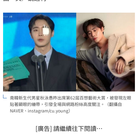
泳愚在去年（2025）才剛奪下百想新人獎，今年重回舊
地卻帶著傷，讓大批粉絲感到相當憂心。
南韓新生代男星秋泳愚昨出席第62屆百想藝術大賞，被發現左眼
貼著顯眼的繃帶，引發全場與網路粉絲高度關注。（翻攝自
NAVER、instagram/cu.young）
[廣告] 請繼續往下閱讀…