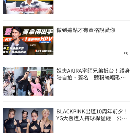
曝光全場笑瘋
做到這點才有資格說愛你
PR
姐夫AKIRA率師兄弟抵台！蹲身
陪自拍、簽名 聽粉絲唱歌羞
喊：好懷念喔
BLACKPINK出道10周年前夕！
YG大樓遭人持球桿猛砸 公司
火速改口回應了