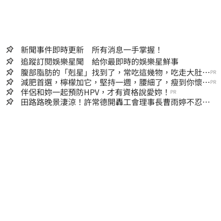
新聞事件即時更新 所有消息一手掌握！
追蹤訂閱娛樂星聞 給你最即時的娛樂星鮮事
腹部脂肪的「剋星」找到了，常吃這幾物，吃走大肚
PR
囊，瘦出小蠻腰
減肥首選，檸檬加它，堅持一週，腰細了，瘦到你懷疑
PR
人生
伴侶和妳一起預防HPV，才有資格說愛妳！
PR
田路路晚景淒涼！許常德開轟工會理事長曹雨婷不忍
了：別只包紅包慰問