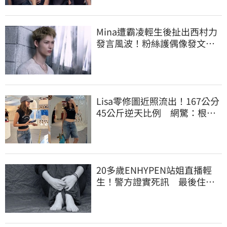
Mina遭霸凌輕生後扯出西村力
發言風波！粉絲護偶像發文：
言論遭惡意扭曲
Lisa零修圖近照流出！167公分
45公斤逆天比例 網驚：根本
薄到快消失
20多歲ENHYPEN站姐直播輕
生！警方證實死訊 最後住處
曝光令人鼻酸