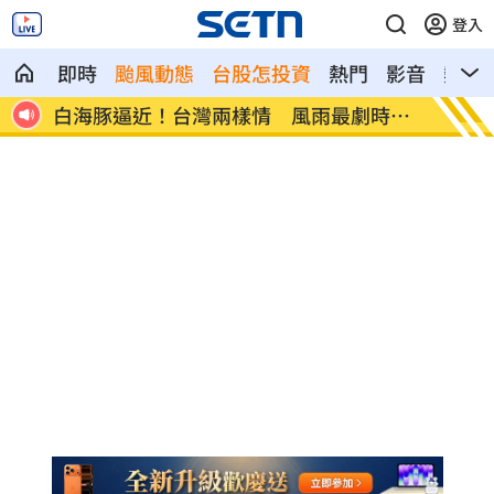
登入
即時
颱風動態
台股怎投資
熱門
影音
熱搜
證實
白海豚逼近！台灣兩樣情 風雨最劇時間
陳時中
曝
句