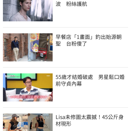
波　粉絲護航
早餐店「1畫面」釣出始源朝
聖　台粉傻了
55歲才結婚破處　男星鬆口婚
前守貞內幕
Lisa未修圖太震撼！45公斤身
材現形