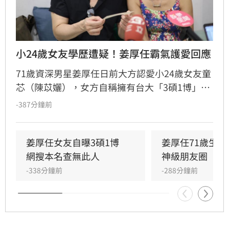
小24歲女友學歷遭疑！姜厚任霸氣護愛回應
71歲資深男星姜厚任日前大方認愛小24歲女友童
芯（陳苡孋），女方自稱擁有台大「3碩1博」高
學歷且智商146，引發網友高度關注。然而，有
-387分鐘前
網友透過國家圖書館系統查詢，卻發現以其本名
搜尋不到任何論文紀錄，學歷真實性備受質疑，
更有網友爆料其過去經歷與改名等爭議。面對外
姜厚任女友自曝3碩1博　
姜厚任71歲生
界對女友背景的連番檢視與熱議，姜厚任受訪時
網搜本名查無此人
神級朋友圈
直言，這段感情本是浪漫的愛情片，不希望演變
-338分鐘前
-288分鐘前
成偵探片，強調無論對方背景如何都堅定相愛，
並表示涉及個人隱私與法律問題，後續將不再針
對相關傳聞做出任何回應。