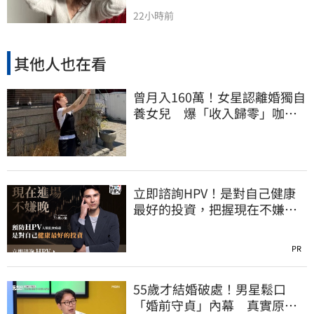
22小時前
其他人也在看
曾月入160萬！女星認離婚獨自
養女兒 爆「收入歸零」咖啡
廳打工近況曝
立即諮詢HPV！是對自己健康
最好的投資，把握現在不嫌
晚！
PR
55歲才結婚破處！男星鬆口
「婚前守貞」內幕 真實原因