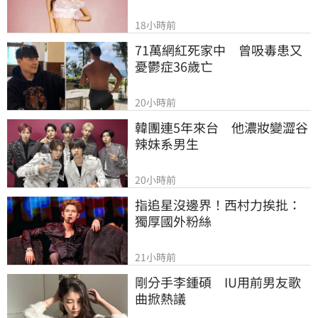
18小時前
71萬網紅死家中　曾吸毒患又
憂鬱症36歲亡
20小時前
韓團連5年來台　他濃妝變澀谷
辣妹系男生
20小時前
指追星沒邊界！西村力挨批：
獨厚國外粉絲
21小時前
剛分手李鍾碩　IU用前男友歌
曲掀熱議