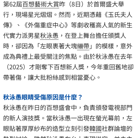
第62屆
百想藝術大賞
昨（8日）於首爾盛大舉
行，現場星光熠熠。然而，近期憑藉《玉氏夫人
傳》、《外傷重症中心》等劇收穫高人氣的新生
代實力派男星
秋泳愚
，在登上舞台擔任頒獎人
時，卻因為「左眼裹著大塊
繃帶
」的模樣，意外
成為典禮上最受關注的焦點。由於秋泳愚在去年
（2025）才剛奪下百想新人獎，今年重回舊地卻
帶著傷，讓大批粉絲感到相當憂心。
秋泳愚眼睛受傷原因是什麼？
秋泳愚在昨日的百想盛會中，負責頒發電視部門
的新人演技獎。當秋泳愚一出現在螢光幕前，左
眼貼著厚厚紗布的造型立刻引發
韓國
社群論壇的