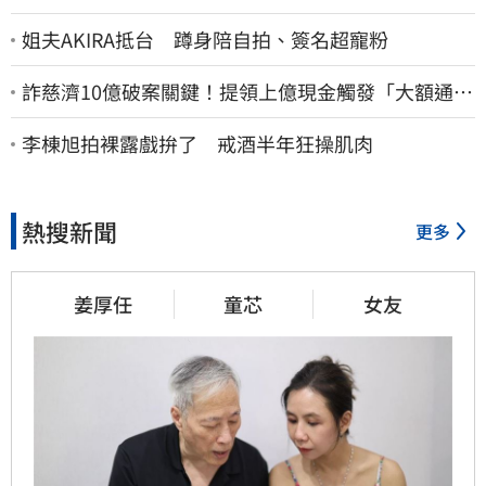
姐夫AKIRA抵台 蹲身陪自拍、簽名超寵粉
詐慈濟10億破案關鍵！提領上億現金觸發「大額通
報」神鬼律師遭擊落內幕
李棟旭拍裸露戲拚了 戒酒半年狂操肌肉
熱搜新聞
更多
姜厚任
童芯
女友