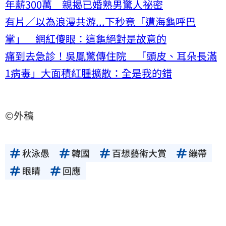
年薪300萬 親揭已婚熟男驚人祕密
有片／以為浪漫共游...下秒竟「遭海龜呼巴
掌」 網紅傻眼：這龜絕對是故意的
痛到去急診！吳鳳驚傳住院 「頭皮、耳朵長滿
1病毒」大面積紅腫擴散：全是我的錯
©外稿
秋泳愚
韓國
百想藝術大賞
繃帶
眼睛
回應