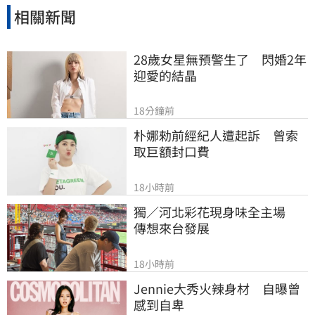
相關新聞
28歲女星無預警生了　閃婚2年
迎愛的結晶
18分鐘前
朴娜勑前經紀人遭起訴　曾索
取巨額封口費
18小時前
獨／河北彩花現身味全主場　
傳想來台發展
18小時前
Jennie大秀火辣身材　自曝曾
感到自卑