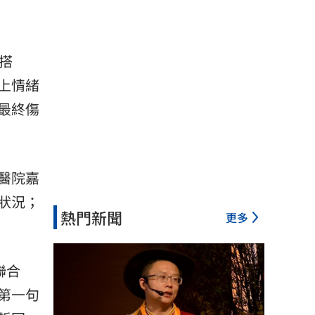
搭
上情緒
最終傷
醫院嘉
狀況；
熱門新聞
更多
聯合
第一句