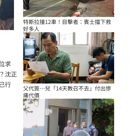
特斯拉撞12車！目擊者：賓士擋下救
好多人
位求
？沈正
己行
父代簽…兒「14天教召不去」付出慘
痛代價