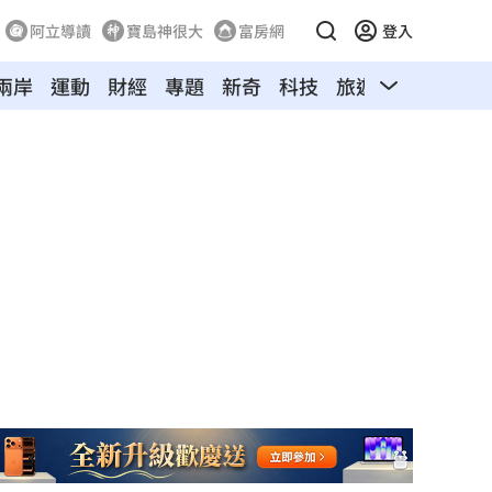
阿立導讀
寶島神很大
富房網
登入
兩岸
運動
財經
專題
新奇
科技
旅遊
汽車
寵物