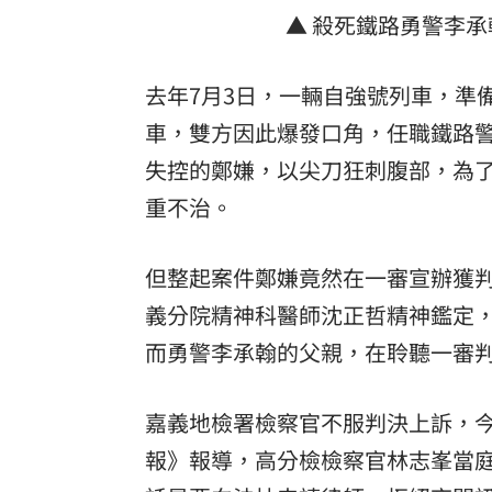
▲ 殺死鐵路勇警李
8國球員齊聚高雄 Formosa 7s掀足球
理想混蛋號召粉絲跨海追星吃美食！
18:
去年7月3日，一輛自強號列車，準
車，雙方因此爆發口角，任職鐵路
失控的鄭嫌，以尖刀狂刺腹部，為
重不治。
但整起案件鄭嫌竟然在一審宣辦獲
義分院精神科醫師沈正哲精神鑑定
而勇警李承翰的父親，在聆聽一審
嘉義地檢署檢察官不服判決上訴，今
報》報導，高分檢檢察官林志峯當