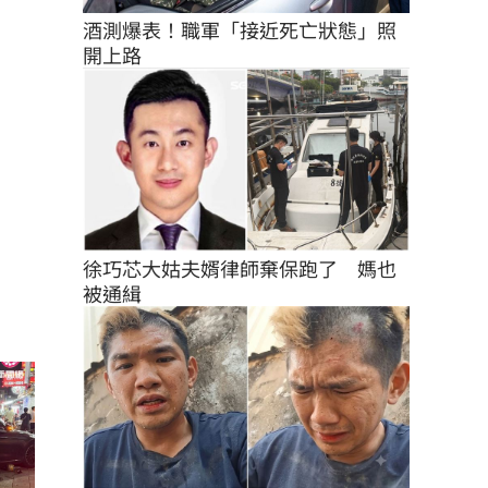
酒測爆表！職軍「接近死亡狀態」照
開上路
徐巧芯大姑夫婿律師棄保跑了　媽也
被通緝