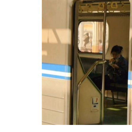
高雄漁船誤捕革龜 海巡吊車救援上岸
富邦交手統一延賽 新洋投瑪蒂斯首秀
白海豚強風吹倒飯店圍籬！路人受傷送
事後甜約滑雪！正妹見他放閃正宮怒告
台灣彩券開獎直播中
20:31
LIVE三立+24小時直播
15:27
三立iNEWS新聞台線上直播
18:00
商場戰國來臨 台中「頂奢大道」逐漸
台彩父親節推新刮刮樂千萬頭獎超「爸
「拍片人的多重宇宙」職涯論壇9/12登