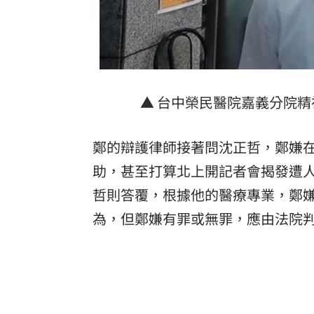
▲ 台中榮民醫院嘉義分院
鄭的辯護律師接著問沈正哲，鄭嫌
助，甚至打算北上開記者會揭發遭
哲則答覆，根據他的醫療專業，鄭
為，但鄭嫌有罪或無罪，應由法院