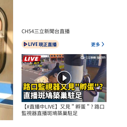
CH54三立新聞台直播
現正直播
更多
【#直播中LIVE】又見＂孵蛋＂? 路口
監視器直播斑鳩築巢駐足