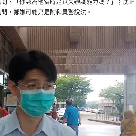
訊問，「你認為他當時是喪失辨識能力嗎？」；沈正
訊問，鄭嫌可能只是附和員警說法。