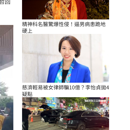
哲回
精神科名醫驚爆性侵！逼男病患跪地
硬上
慈濟輕易被女律師騙10億？李怡貞拋4
疑點