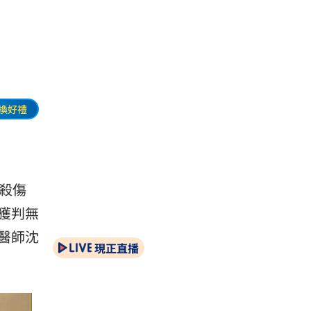
換好禮
殺傷
獲判
無
醫師
沈
現正直播