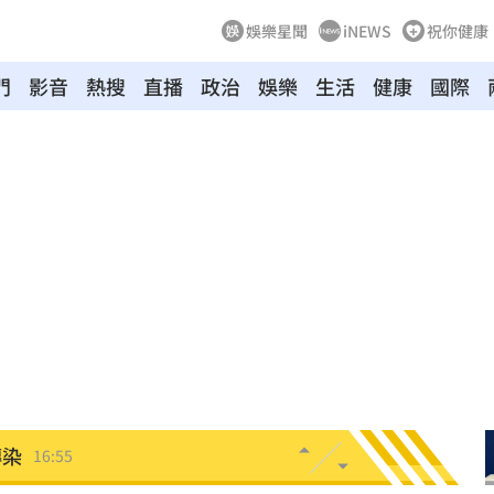
娛樂星聞
iNEWS
祝你健康
門
影音
熱搜
直播
政治
娛樂
生活
健康
國際
17:00
17:00
設施
16:57
開
16:56
崩
16:56
傳染
16:55