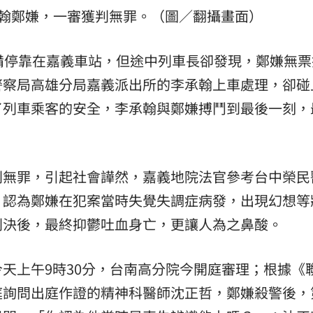
承翰鄭嫌，一審獲判無罪。（圖／翻攝畫面）
熱潮
10:00
15
備停靠在嘉義車站，但途中列車長卻發現，鄭嫌無票
警察局高雄分局嘉義派出所的李承翰上車處理，卻碰
了列車乘客的安全，李承翰與鄭嫌搏鬥到最後一刻，
判無罪，引起社會譁然，嘉義地院法官參考台中榮民
，認為鄭嫌在犯案當時失覺失調症病發，出現幻想等
判決後，最終抑鬱吐血身亡，更讓人為之鼻酸。
天上午9時30分，台南高分院今開庭審理；根據《
庭詢問出庭作證的精神科醫師沈正哲，鄭嫌殺警後，