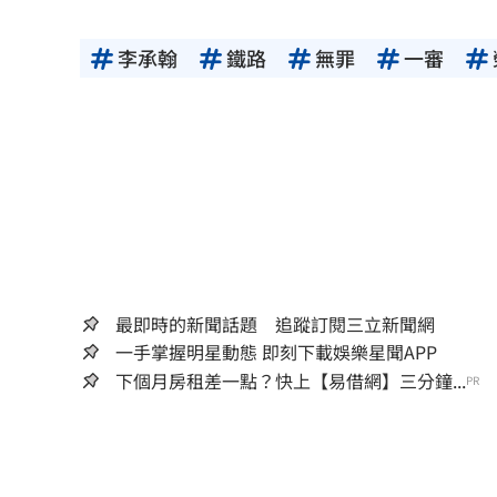
李承翰
鐵路
無罪
一審
最即時的新聞話題 追蹤訂閱三立新聞網
一手掌握明星動態 即刻下載娛樂星聞APP
下個月房租差一點？快上【易借網】三分鐘...
PR