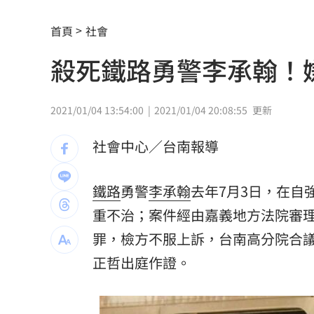
跨性別參賽 NBA前球星宣布參加WNB
首頁
社會
前女團成員椎間盤突出 頻繁發抖粉心
殺死鐵路勇警李承翰
阿公推孫被撞死！女兒悲嘆：等嘸一句
貨車巨輪「離家出走」噴火光！驚險畫
2021/01/04 13:54:00
2021/01/04 20:08:55
更新
酒後聊工作爆口角 2高中同學當街玩摔
社會中心／台南報導
衣服穿一次就洗？揪「7大地雷」恐釀悲
鐵路
勇警
李承翰
去年7月3日，在自
U20田徑世錦賽簡子傑3000公尺破全國
重不治；案件經由嘉義地方法院審
被目擊現身三總直腸科 67歲徐乃麟證
罪
，檢方不服上訴，台南高分院合
正哲
出庭作證。
南澳住宅火警2童自行逃生 消防救受困
陳佩琪：柯文哲抱怨電子手環「充電不