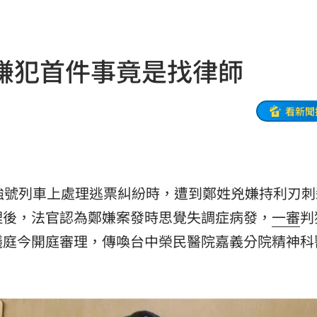
A選秀
16:53
疼
16:47
！嫌犯首件事竟是找律師
道歉
16:46
面曝
16:44
看新聞
角
16:42
劇
16:40
強號列車上處理逃票糾紛時，遭到鄭姓兇嫌持利刃刺
紀錄
16:40
理後，法官認為鄭嫌案發時思覺失調症病發，
一審
判
實了
16:36
議庭今開庭審理，傳喚台中榮民醫院嘉義分院精神科
狗
16:35
便」
16:33