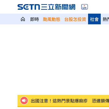
即時
颱風動態
台股怎投資
社會
熱
黑木啓司婚姻失控 涉違反保護令遭逮
嫌軍中薪水少！阿兵哥逃兵1年打工養家
輝達擬砸30億鎂入股Lancium 布局電力
燕麥配藥吃？藥效恐歸零「3藥物」得錯
許富凱父親節無懼風雨開唱！憶亡父淚
出國注意！這熱門景點爆麻疹 恐連鎖