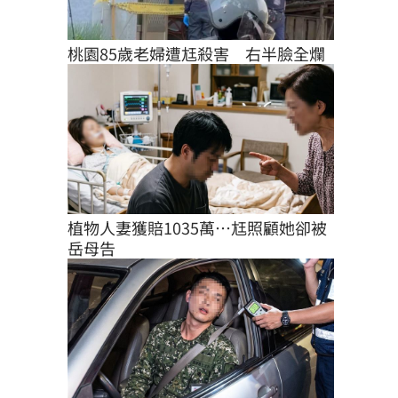
桃園85歲老婦遭尪殺害　右半臉全爛
植物人妻獲賠1035萬…尪照顧她卻被
岳母告