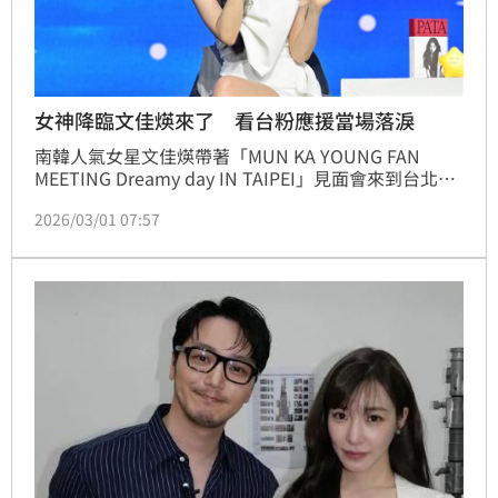
女神降臨文佳煐來了 看台粉應援當場落淚
南韓人氣女星文佳煐帶著「MUN KA YOUNG FAN 
MEETING Dreamy day IN TAIPEI」見面會來到台北，
一登場就驚艷全場。她身穿白色貼身短裙，後方拖著長
2026/03/01 07:57
長裙襬，優雅氣場宛如女神降臨，在燈光映照下更顯出
落動人。開場她深情演唱英國歌手Corinne Bailey Rae
的〈Like a Star〉，溫柔嗓音瞬間抓住全場耳朵，接著
用標準中文向粉絲問候：「大家好！我是文佳煐。」