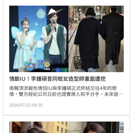
了！」
情斷IU！李鍾碩昔同框女造型師畫面遭挖
南韓頂流銀色情侶IU與李鍾碩正式終結交往4年的戀
情，雙方經紀公司日前也證實兩人和平分手，未來退回
熟悉的同事與朋友關係。然而，這場分手震撼彈的後續
2026/07/15 09:30
效應持續擴大，韓網社群近日再度掀起討論熱潮，有網
友翻出李鍾碩過去與身邊女造型師的互動紀錄，包含海
外散步時的親近舉動，以及大方贈送高價鑽石項鍊的舊
影片，瞬間成為輿論熱議的焦點。