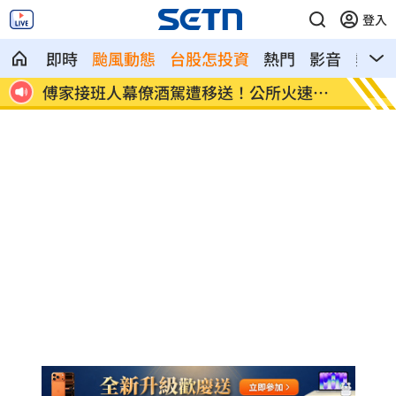
登入
即時
颱風動態
台股怎投資
熱門
影音
熱搜
速准
颱風紫暴雨今晚開炸 估「這時」解除海
獅子座
警