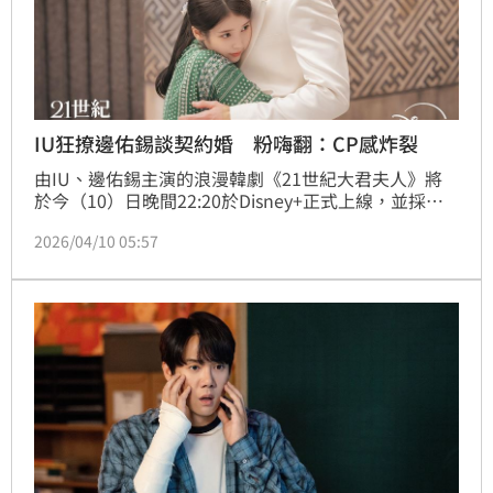
IU狂撩邊佑錫談契約婚 粉嗨翻：CP感炸裂
由IU、邊佑錫主演的浪漫韓劇《21世紀大君夫人》將
於今（10）日晚間22:20於Disney+正式上線，並採每
週五、六更新模式，預計5月16日迎來大結局。尚未開
2026/04/10 05:57
播就登上話題榜冠軍，討論熱度居高不下。