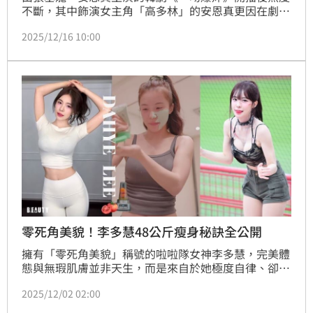
不斷，其中飾演女主角「高多林」的安恩真更因在劇裡
「瘦身有成」在韓網引發熱議！過去的安恩真在《機智
2025/12/16 10:00
醫生生活》系列、《戀人》等作品中，臉型屬於可愛圓
潤感，包括私下生活照也是，一直給人親切形象。
零死角美貌！李多慧48公斤瘦身秘訣全公開
擁有「零死角美貌」稱號的啦啦隊女神李多慧，完美體
態與無瑕肌膚並非天生，而是來自於她極度自律、卻又
人人可學的日常習慣。想知道她如何長年維持48公斤不
2025/12/02 02:00
復胖，並養成水煮蛋般的透亮肌嗎？李多慧在個人
YouTube頻道大方公開了她的秘密，從洗臉、保養到飲