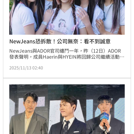
NewJeans恐拆散！公司無奈：看不到誠意
NewJeans與ADOR官司纏鬥一年，昨（12日）ADOR
發表聲明，成員Haerin與HYEIN將回歸公司繼續活動；
不久後另3位成員Minji、Hanni與Danielle則是「自行
2025/11/13 02:40
宣布」回歸。記者林汝珊