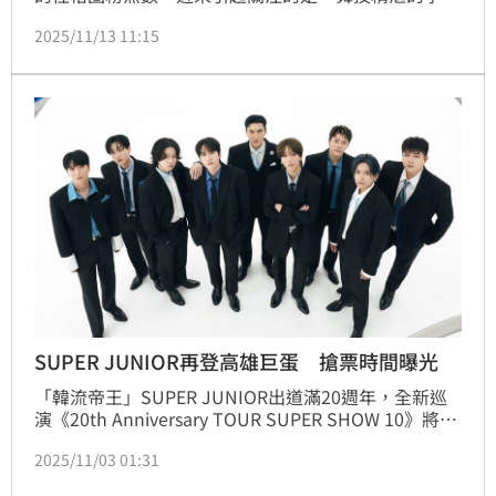
慧這次不在應援台上熱舞而是在高鐵站，性感舞姿讓網
2025/11/13 11:15
友看得目不轉睛。蔡佩伶報導
SUPER JUNIOR再登高雄巨蛋 搶票時間曝光
「韓流帝王」SUPER JUNIOR出道滿20週年，全新巡
演《20th Anniversary TOUR SUPER SHOW 10》將登
上臺北大巨蛋外，更將於明年1月24、25日帶著
2025/11/03 01:31
「SUPER JUNIOR 20th Anniversary TOUR <SUPER 
SHOW 10> in KAOHSIUNG」登上高雄巨蛋舞台，與