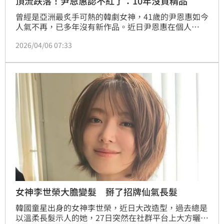
頂流跌落！尹恩惠認不紅了：10年沒買精品
曾經是亞洲最炙手可熱的韓劇女神，41歲的尹恩惠如今
人氣不再，已多年沒有新作品。近日尹恩惠在個人
YouTube頻道上傳一支影片，主題是「當負面想法讓我
2026/04/06 07:33
感到痛苦時」，在影片中她少見地坦承自己曾因人氣下
滑陷入憂鬱，那些與他人比較的情緒讓她一度崩潰，卻
也因此學會了珍惜當下。
女神李世榮大膽變髮 掰了招牌仙氣長髮
韓國童星出身的女神李世榮，近日大改造型，過去總是
以溫柔長髮示人的她，27日突然在社群平台上大方曬出