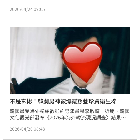
案」 (李春在案)，首播後即被台韓觀眾盛讚「像電影般
2026/04/24 09:05
的沉浸感」、「因為是真實事件更讓人毛骨悚然」，第
2集在韓收視暴漲2.5倍，開出有線電視台罕見強勢上升
曲線。朴海秀為戲偷師宋康昊，李熙俊笑稱兩人要當韓
版「班·艾佛列克＆麥特·戴蒙」。
不是玄彬！韓劇男神被爆幫孫藝珍買衛生棉
韓國最受海外粉絲歡迎的男演員是李敏鎬！近期，韓國
文化觀光部發布《2026年海外韓流現況調查》結果，
李敏鎬連續13年蟬聯最受海外粉絲歡迎的男演員。
2026/04/20 08:48