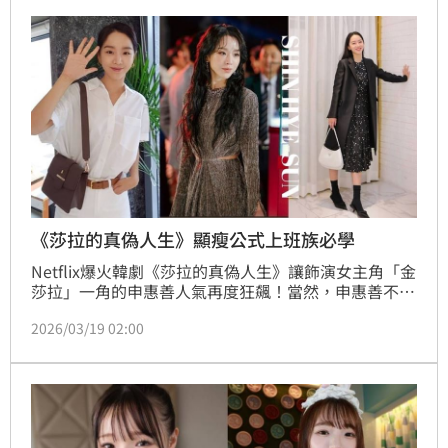
《莎拉的真偽人生》顯瘦公式上班族必學
Netflix爆火韓劇《莎拉的真偽人生》讓飾演女主角「金
莎拉」一角的申惠善人氣再度狂飆！當然，申惠善不僅
演技出圈，私服穿搭也堪稱是30+的職場教科書，她總
2026/03/19 02:00
能利用衣櫃尋常的單品去堆疊出乾淨俐落又高級的通勤
造型。沒有過度裝飾，卻處處是比例與質感的細節，也
難怪網友狂搜她的同款穿搭清單。本篇也來解析申惠善
私服穿搭技巧，跟著抄筆記就對了。