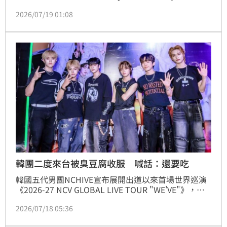
UNIQUE]》台北站演出，台北也是本次亞洲巡演首個
2026/07/19 01:08
海外城市。六位成員帶來近2小時精彩演出，演唱21首
歌曲，並透過中文互動拉近與粉絲P1ece（粉絲名）的
距離。
韓團二度來台被臭豆腐收服 喊話：還要吃
韓國五代男團NCHIVE宣布展開出道以來首場世界巡演
《2026-27 NCV GLOBAL LIVE TOUR "WE'VE"》，巡
演將於10月從英國倫敦揭開序幕，橫跨歐洲、亞洲多座
2026/07/18 05:36
城市，而台灣也確定名列巡演名單之中。消息曝光後，
讓不少台灣SAVE（官方粉絲名）直呼：「終於等到