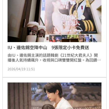
IU、邊佑錫空降中山 9張限定小卡免費送
由IU、邊佑錫主演的話題韓劇《21世紀大君夫人》開
播後人氣持續飆升，收視與口碑雙雙開紅盤。為回饋粉
絲支持，Disney+宣布自4月18日起至5月18日，在台北
2026/04/19 11:51
中山區打造期間限定「《21世紀大君夫人》沉浸式快閃
店」，把劇中浪漫皇室氛圍搬進現實，讓粉絲能親身走
進大君與大君夫人的世界。