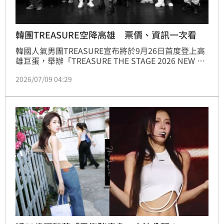
韓團TREASURE空降高雄 票價、資訊一次看
韓國人氣男團TREASURE宣布將於9月26日首度登上高
雄巨蛋，舉辦「TREASURE THE STAGE 2026 NEW 
WAV : LIVE IN KAOHSIUNG」，將帶著最新迷你專輯
2026/07/09 04:29
《NEW WAV》與全新舞台來台與粉絲見面。