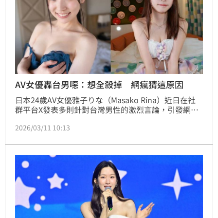
AV女優轟台男噁：想全殺掉 網瘋猜這原因
日本24歲AV女優雅子りな（Masako Rina）近日在社
群平台X發表多則針對台灣男性的激烈言論，引發網路
關注。相關貼文發布於3月9日，內容出現極端措辭，包
2026/03/11 10:13
括「想把台灣男子全部殺掉」等字眼，雖然貼文發布後
不久即被刪除，但截圖已在網路上廣泛流傳並掀起討
論。