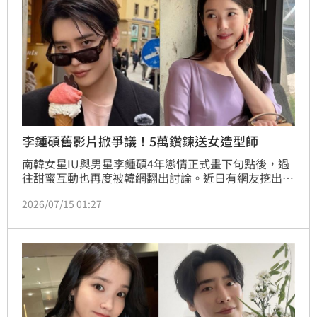
李鍾碩舊影片掀爭議！5萬鑽鍊送女造型師
南韓女星IU與男星李鍾碩4年戀情正式畫下句點後，過
往甜蜜互動也再度被韓網翻出討論。近日有網友挖出李
鍾碩過去送造型師高價鑽石項鍊，以及兩人海外散步的
2026/07/15 01:27
親密畫面，引發外界熱議，不過粉絲也認為，相關互動
可能只是長期合作累積的深厚情誼，不應過度解讀。林
宜君