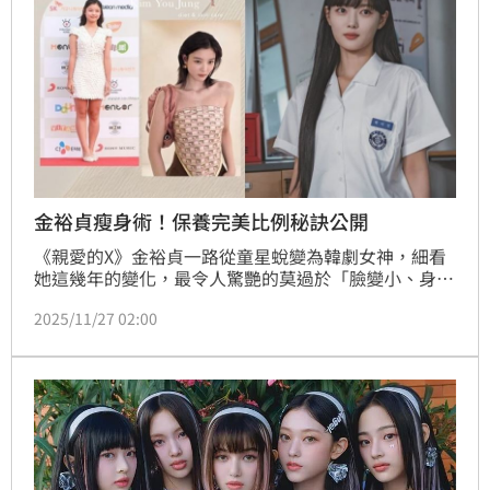
金裕貞瘦身術！保養完美比例秘訣公開
《親愛的X》金裕貞一路從童星蛻變為韓劇女神，細看
她這幾年的變化，最令人驚艷的莫過於「臉變小、身材
線條更俐落緊實」，整個人氣質美貌大升級！而她並不
2025/11/27 02:00
是靠極端節食，而是靠著規律運動＋聰明飲食＋細緻保
養，讓身體慢慢緊實、臉型變窄，這次一起看看她的
「不臉凹瘦身法」重點！