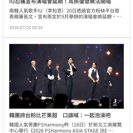
IU忍痛宣布演唱會延期！耳疾復發無法開唱
南韓人氣歌手IU（李知恩）20日透過官方粉絲平台發
表親筆長文，宣布原定於9月舉辦的演唱會將延期，新
專輯相關計畫也將受到影響。她坦言，長期飽受「耳咽
2026/07/20 09:34
管開放症」困擾，近期病況明顯惡化，在醫師建議下，
只能忍痛調整工作行程。林宜君
韓團誇台粉比芒果甜 口誤喊：一起泡澡吧
韓國人氣男團P1Harmony昨（18日）於新北工商展覽
中心舉行《2026 P1Harmony ASIA STAGE [BE 