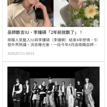
巫師斷言IU、李鐘碩「2年前就斷了」！
南韓人氣藝人IU與李鍾碩（李鐘奭）結束4年戀情，引
發外界熱議。消息曝光後，一段今年4月由南韓巫師發
布的命理分析影片再度被網友翻出，由於影片內容曾提
2026/07/11 09:01
及兩人感情早已出現變化，如今戀情告終，也吸引大批
網友湧入留言區「朝聖」。林宜君