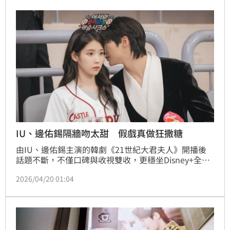
IU、邊佑錫隔牆吻太甜 假戲真做狂撒糖
由IU、邊佑錫主演的韓劇《21世紀大君夫人》開播後
話題不斷，不僅口碑與收視雙收，更穩坐Disney+全球
韓劇冠軍，在台灣、日本、新加坡與韓國等地也拿下收
2026/04/20 01:04
視第一。其中男女主角感情升溫的「隔牆吻」橋段，更
創下瞬間最高12.7%收視率，成為近期最夯名場面。