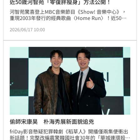
近50歲河智苑「零復胖瘦身」方法公開！
河智苑驚喜登上MBC音樂節目《Show! 音樂中心》，
重現2003年發行的經典歌曲〈Home Run〉！近50歲
的年紀，身材與皮膚狀態好到讓眾網友驚嘆：「完全不
2026/06/17 10:00
敢相信快50歲了」、「真正的逆生長女神」，可說是大
家公認的「從年輕漂亮到現在」的韓國女演員！
偷師宋康昊 朴海秀展新面貌追兇
friDay影音懸疑犯罪韓劇《稻草人》開播僅兩集便衝出
新話題！完整改編震驚韓國社會30年的「華城連環殺人