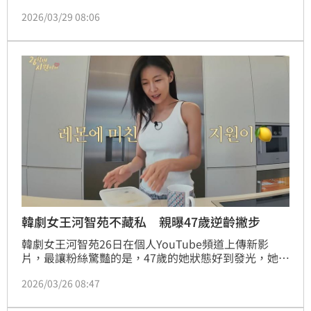
新髮型。這次她不僅剪去留了許久的招牌長髮，更挑戰
2026/03/29 08:06
了俐落的「及耳短髮」，照片一出立刻讓大批粉絲驚
艷，直呼：「簡直美出新高度！」
韓劇女王河智苑不藏私 親曝47歲逆齡撇步
韓劇女王河智苑26日在個人YouTube頻道上傳新影
片，最讓粉絲驚豔的是，47歲的她狀態好到發光，她也
大方分享自己維持了15年的「超狂保養術」。
2026/03/26 08:47