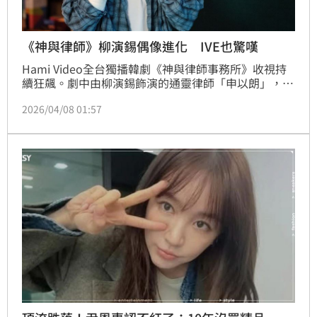
《神與律師》柳演錫偶像進化 IVE也驚嘆
Hami Video全台獨播韓劇《神與律師事務所》收視持
續狂飆。劇中由柳演錫飾演的通靈律師「申以朗」，因
被偶像練習生鬼魂附身，大跳IVE神曲〈LOVE DIVE〉
2026/04/08 01:57
片段，一播出立刻在社群瘋傳、掀起洗版級討論。連
IVE本尊都親自上傳Reaction影片認證，隊長Yujin驚呼
「連臉部表情都超到位。」