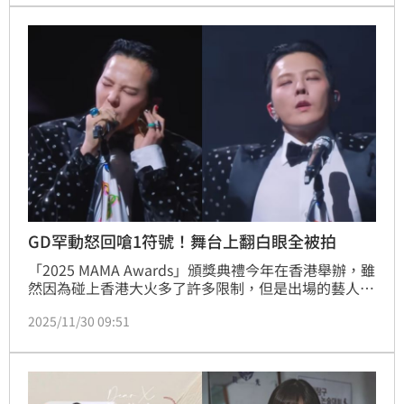
食管理、自製瘦身果昔，每個步驟都簡單有效。
GD罕動怒回嗆1符號！舞台上翻白眼全被拍
「2025 MAMA Awards」頒獎典禮今年在香港舉辦，雖
然因為碰上香港大火多了許多限制，但是出場的藝人仍
盡力帶來精采表演。韓國天王G-DRAGON（GD）就在
2025/11/30 09:51
最後一天帶來壓軸演出，未料音響卻發生意外，而GD
也在台上露出無奈表情，更在事後透過回覆表情符號的
方式發聲。