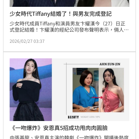
少女時代Tiffany結婚了！與男友完成登記
少女時代成員Tiffany和演員男友卞耀漢今（27）日正
式登記結婚！卞耀漢的經紀公司發布聲明表示，倆人在
今日已經正式完成了婚姻登記、成為合法夫妻，婚禮儀
2026/02/27 03:37
式則會擇期簡單進行。至於外界猜測是否是因為懷孕，
才選擇先登記，經紀公司也回應了。
《一吻爆炸》安恩真5招成功甩肉肉圓臉
由張基龍、安恩真主演的韓劇《一吻爆炸》開播後熱度