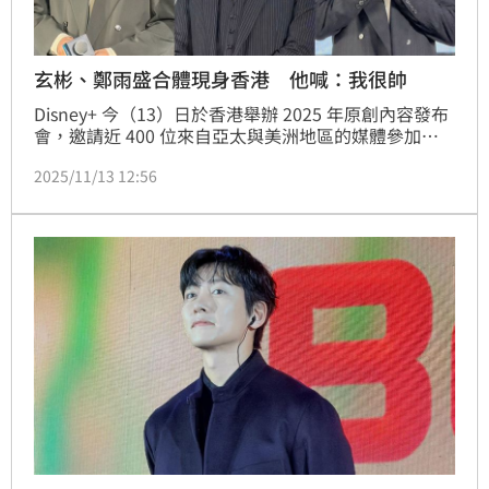
玄彬、鄭雨盛合體現身香港 他喊：我很帥
Disney+ 今（13）日於香港舉辦 2025 年原創內容發布
會，邀請近 400 位來自亞太與美洲地區的媒體參加，
現場最受矚目的韓國新作《韓國製造》（Made in 
2025/11/13 12:56
Korea）正式公開，由《毒梟》、《萬惡新世界》導演
禹民鎬執導，集結玄彬、鄭雨盛與禹棹奐等實力派卡
司，預計 2026 年上線。