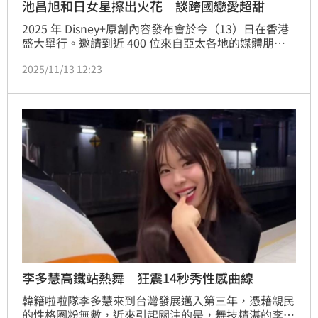
池昌旭和日女星擦出火花 談跨國戀愛超甜
2025 年 Disney+原創內容發布會於今（13）日在香港
盛大舉行。邀請到近 400 位來自亞太各地的媒體朋友
參加本次盛會，其中公布韓流男神池昌旭與日本人氣女
2025/11/13 12:23
星今田美櫻，將在 Disney+ 全新韓日合製浪漫喜劇
《Merry Berry Love》（暫名）中擦出跨國火花。該劇
由 CJ ENM 打造、與日本電視台 Nippon TV 共同製
作，預計2026年上線，目前正於韓國與日本兩地同步
拍攝。
李多慧高鐵站熱舞 狂震14秒秀性感曲線
韓籍啦啦隊李多慧來到台灣發展邁入第三年，憑藉親民
的性格圈粉無數，近來引起關注的是，舞技精湛的李多