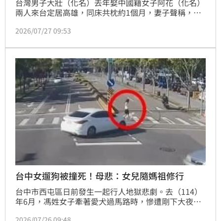
台灣男子大壯（化名）去年娶中國籍女子阿花（化名）
兩人來台定居高雄，同床共枕約1個月，妻子聲稱，要
回鄉申請證件，出境後就不願回來，還又多次傳訊息向
2026/07/27 09:53
丈夫索討金錢，要不到直接失聯，之後完全斷絕往來；
大壯無奈向法院訴請離婚。法官認為，夫妻久未共同生
活，已無任何聯繫，客觀上難以修復可能，審理後，判
准離婚，可上訴。
台中女遛狗被撞死！母悲：女兒隨媽祖修行
台中市西屯區日前發生一起行人地獄悲劇。去（114）
年6月，馮姓女子牽著愛犬過馬路時，慘遭剛下大夜
班、駕駛自小客車左轉的吳姓女子以低速撞飛，馮女當
2026/07/26 09:48
場倒地不起，緊急送醫搶救15天後仍回天乏術。全案經