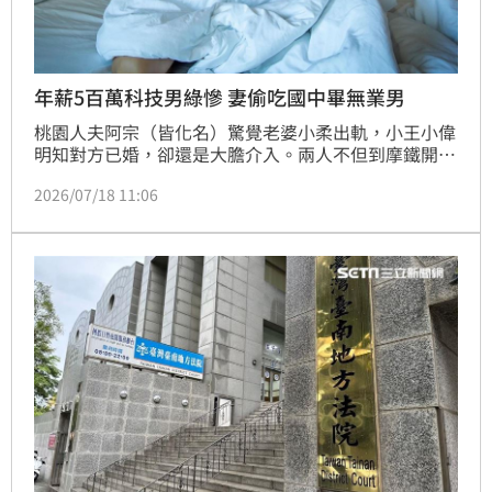
年薪5百萬科技男綠慘 妻偷吃國中畢無業男
桃園人夫阿宗（皆化名）驚覺老婆小柔出軌，小王小偉
明知對方已婚，卻還是大膽介入。兩人不但到摩鐵開房
２次激戰，甚至視訊裸聊，誇張行徑讓阿宗氣炸提告，
2026/07/18 11:06
要求小偉賠償80萬元精神損失。