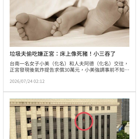
垃圾夫偷吃嫌正宮：床上像死豬！小三吞了
台南一名女子小美（化名）和人夫阿德（化名）交往，
正宮發現後氣炸提告求償30萬元，小美強調事前不知對
方已婚，但法官勘驗對話紀錄戳破謊言，事後甚至還傳
2026/07/24 02:12
訊狂酸正宮「在床上像死豬一樣」。台南地院二審最終
判決該名女子須賠償正宮15萬元，全案確定。