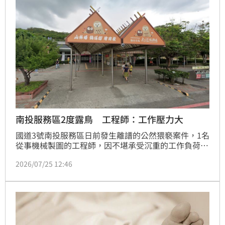
南投服務區2度露鳥 工程師：工作壓力大
國道3號南投服務區日前發生離譜的公然猥褻案件，1名
從事機械製圖的工程師，因不堪承受沉重的工作負荷，
竟連續2個月選在上班尖峰時段的廁所走廊脫褲裸露下
2026/07/25 12:46
體，遭法院依公然猥褻罪判處有期徒刑3個月。