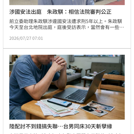
涉國安法出庭 朱政騏：相信法院審判公正
前立委助理朱政騏涉違國安法遭求刑5年以上。朱政騏
今天至台北地院出庭，庭後受訪表示，當然會有一些覺
得冤枉，可是他相信台灣司法應該非常成熟，也相信法
2026/07/27 07:01
院的審判是公正的。
陸配討不到錢搞失聯…台男同床30天斬孽緣