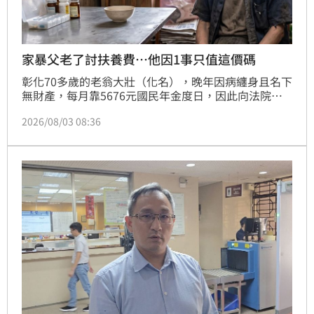
家暴父老了討扶養費…他因1事只值這價碼
彰化70多歲的老翁大壯（化名），晚年因病纏身且名下
無財產，每月靠5676元國民年金度日，因此向法院訴
請2名子女各給付3000元扶養費。未料，子女出庭，痛
2026/08/03 08:36
揭父親曾對母親家暴，從未付過半點生活費，甚至向地
下錢莊借錢。對此，法官綜合相關證據，認定大壯早年
成有支付房租等部分撫養事實，未達「完全免除」扶養
門檻，但扶養時間甚短，請求完全負擔扶養費有違公
平，因此，減碼扶養費，只須各付1500元至老翁死亡
為止。