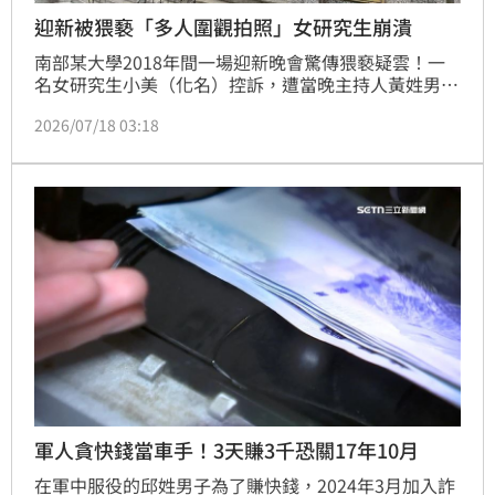
迎新被猥褻「多人圍觀拍照」女研究生崩潰
南部某大學2018年間一場迎新晚會驚傳猥褻疑雲！一
名女研究生小美（化名）控訴，遭當晚主持人黃姓男子
猥褻時間長達10分鐘，且遭「多人圍觀拍照」。台南地
2026/07/18 03:18
方法院認為，女方與證人證詞前後矛盾，再加上若公然
犯案，圍觀群眾無人制止有違常理，證據不足，判決黃
男無罪。全案可上訴。
軍人貪快錢當車手！3天賺3千恐關17年10月
在軍中服役的邱姓男子為了賺快錢，2024年3月加入詐