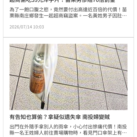
為了一飽口腹之慾，竟然要付出高達近百倍的代價！苗
栗縣南庄鄉發生一起超商竊盜案。一名黃姓男子因肚子
飢餓難耐，走進當地一家超商佯裝挑選商品，卻趁店員
2026/07/14 10:03
忙碌疏於防備之際，悄悄將架上一盒價值僅39元的雞汁
口味洋芋片拿走，直接在店內拆封將洋芋片狼吞虎嚥吃
個精光，隨後便若無其事地默默轉身離開。事後店長清
點商品數量察覺有異，緊急調閱監視器畫面並報警處
理。全案經苗栗地院審理，依竊盜罪判黃男罰金3000
元。
有告知也算偷？拿疑似遺失傘 南投婦變賊
出門在外隨手拿別人的雨傘，小心付出慘痛代價！南投
縣一名王姓婦人前往賣場購物時，看見門口傘架上有一