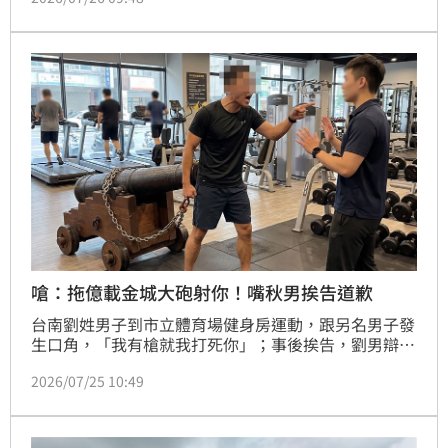
過法院審理，認為吳女未暫停讓行人優先通行是肇事主
因，依過失致死罪判處吳女9個月有期徒刑，全案仍可
上訴。
嗆：拖億載金城大砲射你！嘴秋男挨告道歉
台南劉姓男子到市立體育場健身房運動，跟另名男子發
生口角，「我有槍就我打死你」；事後挨告，劉男辯稱
「我可以拖億載金城的大砲要打你」，就這樣而已，他
2026/07/25 10:49
認為這個只是一個玩笑，大砲不可能拖得走；事後，要
上法庭認罪道歉，法官依恐嚇危害安全罪，處拘役7
天，得易科罰金，可上訴。