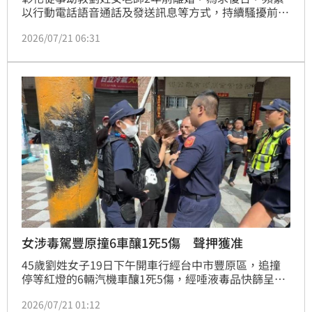
以行動電話語音通話及發送訊息等方式，持續騷擾前
夫，甚至在一天內撥打92通的語音電話；男方不堪其
2026/07/21 06:31
擾，報警提告聲請保護令。法官認為，劉女認罪，無前
科，達成和解，被法院依跟蹤騷擾罪，處拘役15日，得
易科罰金，可上訴。
女涉毒駕豐原撞6車釀1死5傷 聲押獲准
45歲劉姓女子19日下午開車行經台中市豐原區，追撞
停等紅燈的6輛汽機車釀1死5傷，經唾液毒品快篩呈陽
性，檢方認為劉女有逃亡及反覆實行毒駕犯罪之虞聲請
2026/07/21 01:12
羈押，法官今天晚間裁定羈押。