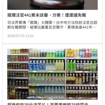
擺爛法官441案未送審、分案！遭建議免職
司法界驚傳「擺爛」大醜聞！台中地方法院前法官呂超
群在職期間，被爆出嚴重怠忽職守，累積高達441件案
件未送審閱、未即時分案，甚至是未將通緝犯被緝獲官
2026/07/15 12:01
案。法官評鑑委員會針對此事做出評鑑，決議將呂超群
送職務法庭審理，並建請將他「免職」處分，不得再聘
任為公務員。
超商偷吃39元洋芋片！苗栗男慘賠76倍罰金