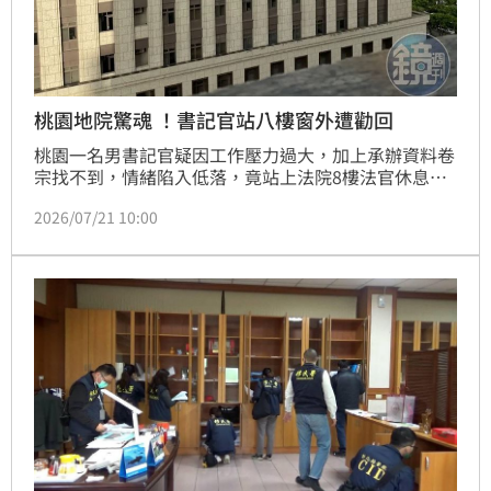
桃園地院驚魂 ！書記官站八樓窗外遭勸回
桃園一名男書記官疑因工作壓力過大，加上承辦資料卷
宗找不到，情緒陷入低落，竟站上法院8樓法官休息室
窗外，院內人員見狀立即通報，所幸經法院同仁及相關
2026/07/21 10:00
人員耐心勸說後，在消防雲梯車趕到前，書記官自己回
室內，未釀成憾事，虛驚一場。