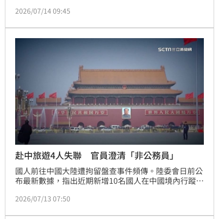
把市價僅 170 元的雨傘，她說很像自己先前遺失的
2026/07/14 09:45
傘，便順手帶回家。隨後雨傘主人憤而報警，警方調閱
監視器將王婦揪出送辦。雖然王婦在法庭上極力辯稱
「拿傘前有進店告知店員，如果拿錯會歸還」，但南投
地院法官審理後無情突破其話術盲點，認定「等被通知
才還」純屬事後處置，拿傘當下早已構成竊盜主觀犯
意，最終鐵腕依竊盜
赴中旅遊4人失聯 官員澄清「非公務員」
國人前往中國大陸遭拘留盤查事件頻傳。陸委會日前公
布最新數據，指出近期新增10名國人在中國境內行蹤不
明，其中更出現「一團4人集體失聯」的罕見情況，引
2026/07/13 07:50
發外界高度關注。針對網路盛傳該失蹤的4人皆為台灣
現職公務人員的說法，知情官員今（13）日澄清，經過