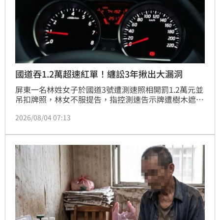
國道吞1.2萬超速紅單！纏訟3年揪出大漏洞
屏東一名林姓女子於國道3號遭測速照相開罰1.2萬元並
吊扣牌照，林女不服提告，指控測速告示牌遭樹木遮
蔽，一審法院卻僅憑警方單方面照片判其敗訴。案件歷
2026/08/04 07:13
經3年纏訟，高等行政法院審理後大逆轉，直指一審僅
憑單一照片即速斷判決，未詳查照片拍攝時間與取得方
式，審理程序有重大瑕疵。最終法官裁定廢棄原判決，
全案發回地方法院重新審理，以釐清測速告示設置是否
確實合法。此案引發民眾對交通執法與行政訴訟程序正
義的廣泛關注，