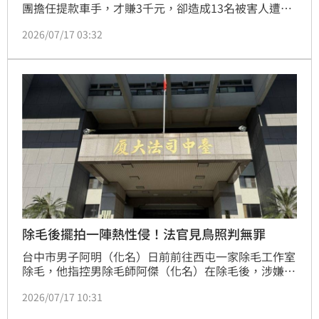
團擔任提款車手，才賺3千元，卻造成13名被害人遭受
金錢損害，總提領金額為73萬3千元。案經彰化地院審
2026/07/17 03:32
理，法官認定邱男犯13罪，總宣告刑為17年10月徒
刑，得不償失。
除毛後擺拍一陣熱性侵！法官見鳥照判無罪
台中市男子阿明（化名）日前前往西屯一家除毛工作室
除毛，他指控男除毛師阿傑（化名）在除毛後，涉嫌強
行對他性侵，檢方隨即依強制性交罪嫌將除毛師起訴。
2026/07/17 10:31
不過，案件歷經兩次審理出現大逆轉，台中地方法院一
審判決除毛師無罪；檢方不服提起上訴後，台中高分院