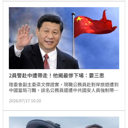
審理後，依據現場影像認定雙方當時互動平和，且被害
人甚至刻意擺出姿勢配合拍攝生殖器「雄壯威武」的成
果照，加上兩人體型懸殊，認定罪證不足，正式駁回檢
方上訴，維持無罪
2員警赴中遭帶走！他揭最慘下場：要三思
陸委會副主委梁文傑證實，現職公務員赴對岸旅遊遭到
中國當局刁難，該名公務員還遭中共國安人員強制帶到
第三地。對此，政治工作者周軒直言，公務員是否還要
2026/07/17 10:20
前往中國，真的應該三思。