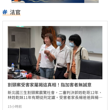
法官
割頸案受害家屬揭這真相！指加害者無誠意
新北國三生割頸案震驚社會，二審判決郭姓乾哥12年、
林姓乾妹11年有期徒刑定讞。受害者家長楊爸爸與楊媽
媽召開記者會，痛批加害者家屬毫無悔意，當時承諾的
15小時前
200萬賠償僅支付20萬，後續承諾的每月分期也跳票。