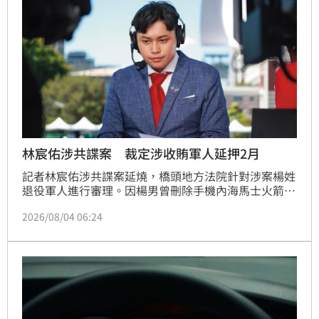
林宸佑涉共諜案 裁定涉收賄軍人延押2月
記者林宸佑涉共諜案延燒，橋頭地方法院針對涉案楊姓
退役軍人進行審理。因楊男曾刪除手機內海馬士火箭系
統機密資料，且尚有共犯未到案，法官考量其有滅證與
2026/08/04 06:24
逃亡風險，加上涉犯違背職務收賄等重罪，裁定自8月7
日起延長羈押2個月並禁止接見通信。此案起因於林宸
佑遭控吸收6名現退役軍人，以金錢利誘並透過泰達幣
交易，獲取國軍機密文件傳遞至境外。目前檢方已依反
滲透法、貪污及洩密等重罪起訴林男及涉案軍人，全案
持續偵辦中，以防止國家機密外洩影響國安。