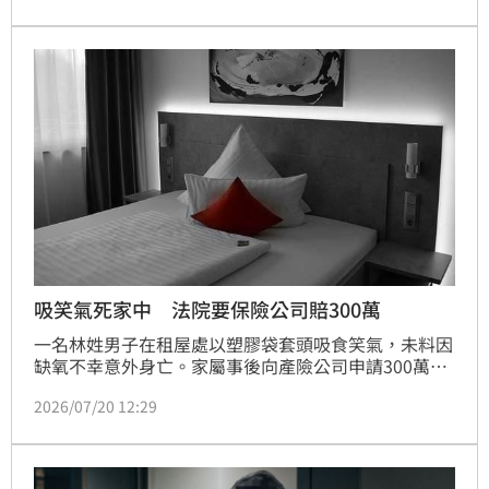
吸笑氣死家中 法院要保險公司賠300萬
一名林姓男子在租屋處以塑膠袋套頭吸食笑氣，未料因
缺氧不幸意外身亡。家屬事後向產險公司申請300萬元
的團體傷害保險身故保險金，卻遭業者以「故意自陷危
2026/07/20 12:29
險、類似自殺」為由悍然拒賠。痛失愛子的林父無法接
受，怒向新竹地院提告。法官審理後認定，吸食笑氣僅
屬於行政罰，並非保險法所指的犯罪行為，且林男並無
自殺意圖，最終判處產險公司必須全額理賠300萬元！