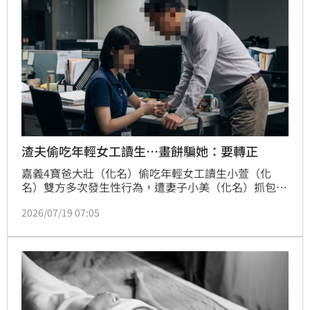
渣夫偷吃年輕女工讀生…畫餅騙她：要轉正
嘉義4寶爸大壯（化名）偷吃年輕女工讀生小萱（化
名）雙方多次發生性行為，遭妻子小美（化名）抓包；
小三挨告遭判賠10萬元，她不服氣提起上訴；不過法官
2026/07/19 07:05
勘驗對話，內容提及「有講過要轉正……神明說我們會
在一起很久，但我要懂事些。」顯見，小萱知情男方已
婚，仍侵害配偶權，因此，駁回告訴全案定讞。