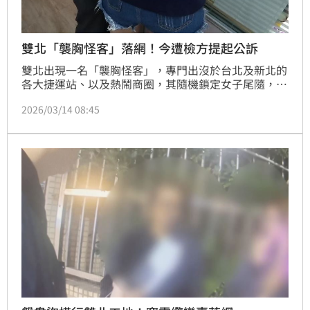
雙北「襲胸怪客」落網！今遭檢方提起公訴
雙北出現一名「襲胸怪客」，專門出沒於台北及新北的
各大捷運站、以及熱鬧商圈，其隨機鎖定女子尾隨，趁
對方不注意伺機下手，已有多名女性受害。今年2月
2026/03/14 08:45
間，這名犯案的「襲胸怪客」被警方循線逮捕落網，台
北地檢署偵結，3日依涉犯《性騷擾防治法》將其起
訴。