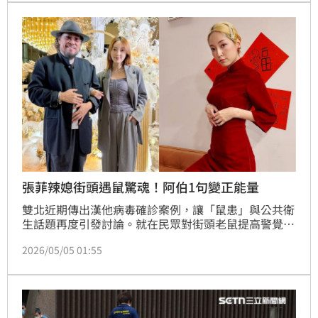
Money交通乘車碼支付車資，提供更多元的手機支付選
擇。
張菲辣媳街頭遇鼠驚魂！阿伯1句變正能量
雙北近期傳出漢他病毒確診案例，讓「鼠患」與公共衛
生話題再度引發討論。就在民眾對街頭老鼠提高警覺之
際，綜藝大哥張菲的二媳婦、藝人翁馨儀也在社群分享
2026/05/05 01:55
一段「遇鼠驚魂」，卻意外被路人一句話神轉折，從驚
嚇瞬間變成祝福，讓她哭笑不得直呼：「突然變成一件
很正能量的事。」