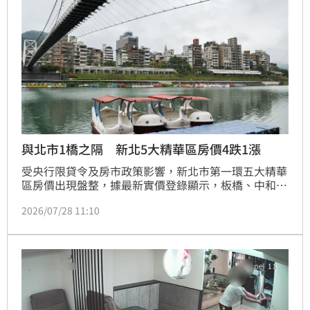
前應審慎評估個人財務條件，政策後續能否精準分配資
源，將成為市場關注焦點。
與北市1橋之隔 新北5大精華區房價4跌1漲
受央行限貸令及房市政策影響，新北市第一環五大精華
區房價出現盤整，據最新實價登錄顯示，板橋、中和、
永和及三重房價呈現0.6%至1.7%不等的小幅下跌，僅
2026/07/28 11:10
新店區逆勢上漲2.5%。房仲專家莊思敏分析，新店漲
幅主因與轄區範圍廣闊導致的均價計算誤差有關。儘管
房市面臨高檔修正，但相較於炒作題材的區域，新北精
華區因擁有穩定的剛性需求及台北市外溢人口支撐，整
體房價走勢相對抗跌。目前五大區房價震盪幅度處於漲
跌不明顯態勢，市場正回歸理性交易，呈現多空交戰後
的緩步修正格局。