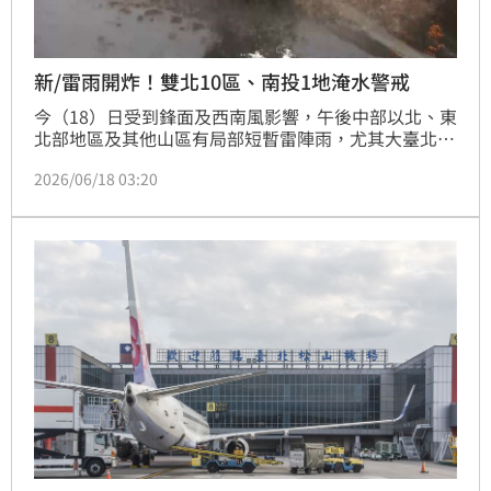
新/雷雨開炸！雙北10區、南投1地淹水警戒
今（18）日受到鋒面及西南風影響，午後中部以北、東
北部地區及其他山區有局部短暫雷陣雨，尤其大臺北地
區及中部以北山區雨勢明顯，有局部大雨發生的機率。
2026/06/18 03:20
今日午後持續被大雨轟炸，經濟部水利署防災資訊中心
稍早針對台北市、新北市發布「二級淹水警戒」。