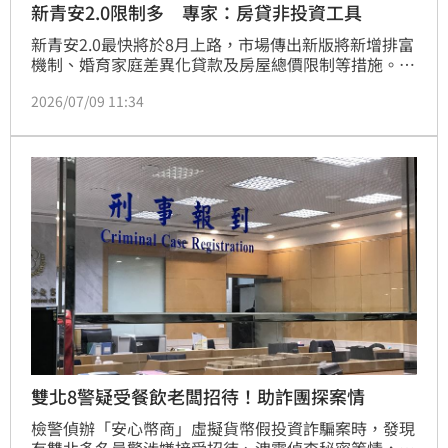
新青安2.0限制多 專家：房貸非投資工具
新青安2.0最快將於8月上路，市場傳出新版將新增排富
機制、婚育家庭差異化貸款及房屋總價限制等措施。房
市專家認為，新制延續協助首購族購屋的政策方向，也
2026/07/09 11:34
讓補貼對象更加明確，但在資格限制增加及查核趨嚴
下，市場預期已與新青安1.0推出時有所不同。
雙北8警疑受餐飲老闆招待！助詐團探案情
檢警偵辦「安心幣商」虛擬貨幣假投資詐騙案時，發現
有雙北多名員警涉嫌接受招待、洩露偵查秘密等情，經