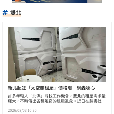
雙北
新北超狂「太空艙租屋」價格曝 網轟噁心
許多年輕人「北漂」尋找工作機會，雙北的租屋需求量
龐大，不時傳出各種離奇的租屋亂象。近日在臉書社團
有網友分享位在新北、桃園的「超便宜租屋」，竟然是
2026/08/03 10:30
用「太空艙」當床位，其他所有東西都是共用，每月租