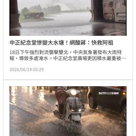
中正紀念堂慘變大水塘！網酸蔣：快救阿祖
18日下午強烈對流襲擊雙北，中央氣象署發布大雨特
報，導致多處淹水。中正紀念堂廣場更因積水嚴重被網
友戲稱為「中正紀念塘」。歌手吳宇凡直擊大水淹至腳
2026/06/19 05:29
踝，引發社群熱議。大批網友狠酸台北市「海綿城市」
破功，並狂cue市長蔣萬安，要求其別再談火鍋論，趕
快處理淹水問題。此次暴雨造成多區一級警戒，甚至傳
出人孔蓋噴飛等災情，極端氣候引發的政治迷因在網路
瘋傳。