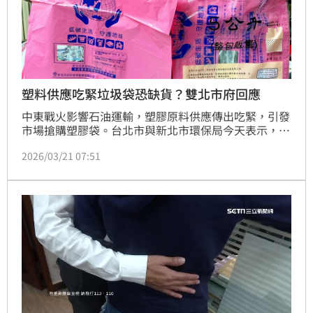
塑料供應吃緊垃圾袋恐缺貨？雙北市府回應
中東戰火影響石油運輸，塑膠原料供應傳出吃緊，引發
市場搶購塑膠袋。台北市與新北市環保局今天表示，專
用垃圾袋供應穩定，新北市庫存約3個月，民眾無須恐
2026/03/21 07:51
慌。