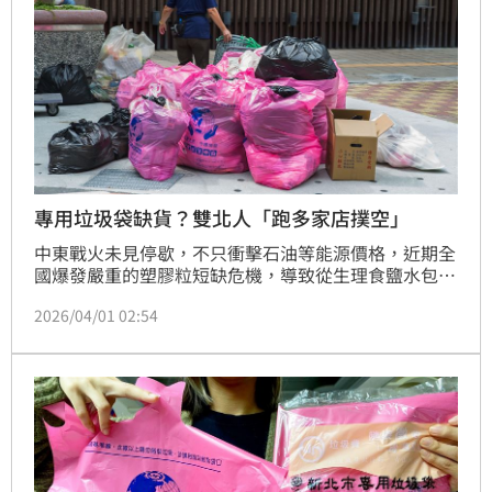
專用垃圾袋缺貨？雙北人「跑多家店撲空」
中東戰火未見停歇，不只衝擊石油等能源價格，近期全
國爆發嚴重的塑膠粒短缺危機，導致從生理食鹽水包
材、塑膠袋到物流膠膜全面斷貨。對此，有雙北居民抱
2026/04/01 02:54
怨，專用垃圾袋很難買，甚至連台北市議員李明賢也親
自實測，直呼助理跑了好幾家店才買到，「塑膠袋似乎
真的變成搶手貨，真是頭大」。