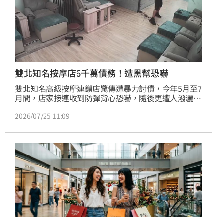
雙北知名按摩店6千萬債務！遭黑幫恐嚇
雙北知名高級按摩連鎖店驚傳遭暴力討債，今年5月至7
月間，店家接連收到防彈背心恐嚇，隨後更遭人潑灑紅
油漆、糞便及蟑螂，導致千萬裝潢毀損無法營業。北市
2026/07/25 11:09
警方獲報後組成專案小組追查，發現幕後主使者為竹聯
幫弘仁會外圍37歲王姓男子，起因疑似是店家前股東涉
及6000萬元債務及股權糾紛。警方循線將王男及共犯
等5人全數逮捕，並釐清相關案情。全案訊後已依恐
嚇、毀損及組織犯罪條例等罪嫌移送法辦，展現警方掃
蕩黑幫、維護治安之決心。