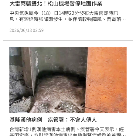
大雷雨襲雙北！松山機場暫停地面作業
中央氣象屬今（18）日14時22分發布大雷雨即時訊
息，有短延時強降雨發生，並伴隨較強陣風、閃電落
雷，請慎防溪(河)水暴漲、坍方、落石、低窪地區慎防
2026/06/18 02:59
積水、低能見度、雷擊。稍早民航局也宣布，受到天氣
影響，松山機場自14時35起，將暫停地面作業。
基隆漢他病例 疾管署：不會人傳人
台灣新增1例漢他病毒本土病例。疾管署今天表示，經
基因定序，為引起漢他病毒出血熱併腎症候群的首爾病