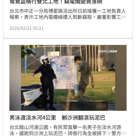
鴛鴦盜橫行雙北工地！竊電纜變賣落網
台北市中正一分局博愛路派出所日前接獲一工地負責人
報案，表示工地內電纜線遭人剪斷竊取，嚴重影響工程
進度。員警立即調閱監視器畫面展開追查，鎖定一對
2026/02/21 05:21
「鴛鴦大盜」，特徵與近期雙北多起工地竊案相符，經
員警埋伏可能藏匿地點數10小時後，終於逮獲，依竊盜
罪移送台北地檢署偵辦。
男泳渡淡水河4公里 躺沙洲翻滾玩泥巴
台北龍山河濱公園，有民眾直擊一名男子在淡水河游
泳，還跑到沙洲上玩泥巴，誇張行為全被錄下，警方到