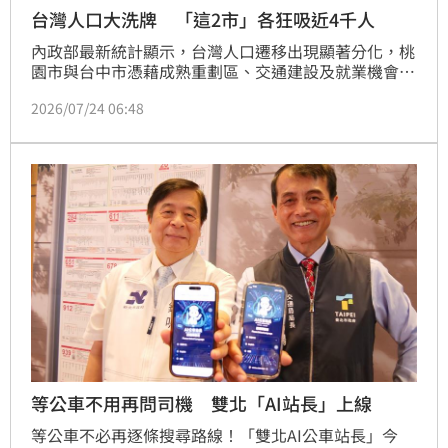
台灣人口大洗牌 「這2市」各狂吸近4千人
內政部最新統計顯示，台灣人口遷移出現顯著分化，桃
園市與台中市憑藉成熟重劃區、交通建設及就業機會，
今年上半年分別淨遷入逾3800人，成為全台人口吸
2026/07/24 06:48
鐵。反觀台北市雖仍位居淨遷出之冠，但「脫北潮」已
較去年大幅趨緩。此外，高雄市因產業進駐帶動房價，
居住成本攀升導致人口外溢至周邊縣市。專家分析，高
房價與生活成本是影響遷移的主因，並提醒購屋族在評
估重劃區時，應將交通成本與生活機能列為核心考量，
以確保資產保值性，選擇兼顧通勤效率與剛性需求的房
產地段。
等公車不用再問司機 雙北「AI站長」上線
等公車不必再逐條搜尋路線！「雙北AI公車站長」今