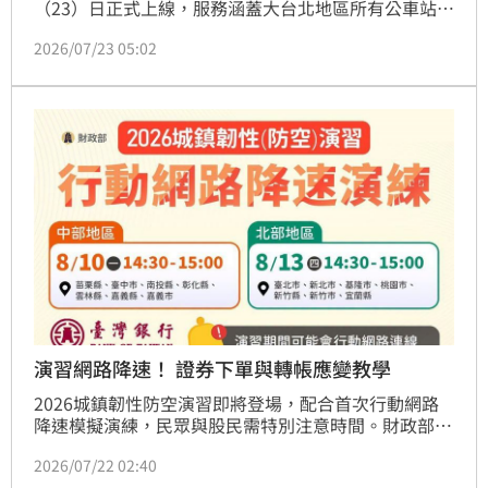
（23）日正式上線，服務涵蓋大台北地區所有公車站
點。民眾掃描站牌或候車亭上的QR Code後，可直接用
2026/07/23 05:02
國語、英語或台語詢問如何搭車、預估到站時間及下車
地點，還能查詢轉乘方式、乘車付款及遺失物資訊。
演習網路降速！ 證券下單與轉帳應變教學
2026城鎮韌性防空演習即將登場，配合首次行動網路
降速模擬演練，民眾與股民需特別注意時間。財政部表
示，2026城鎮韌性防空演習將首度實施「行動網路降
2026/07/22 02:40
速」模擬演練，中北部地區的民眾及台銀、土銀、台銀