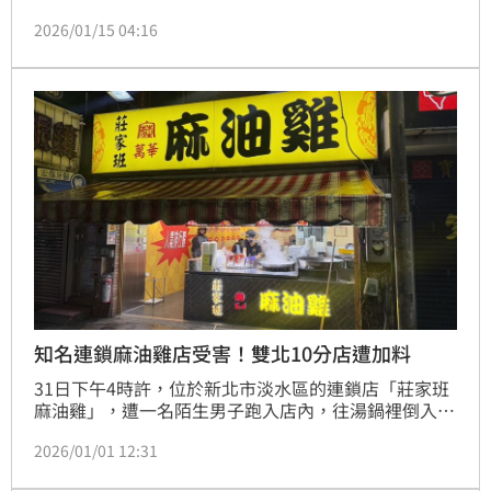
場後男子不僅不理會，還趁機又跳回河中，最後疑似游
2026/01/15 04:16
了4公里，在新北華翠大橋上岸。對此，新北市觀旅局
回應，針對男子的行為若確實違規將進行裁處。
知名連鎖麻油雞店受害！雙北10分店遭加料
31日下午4時許，位於新北市淡水區的連鎖店「莊家班
麻油雞」，遭一名陌生男子跑入店內，往湯鍋裡倒入不
明粉末，隨後逃離現場。店家發現後報警處理，警方發
2026/01/01 12:31
現男子倒入鍋內的是一包「台糖貳號砂糖」，立即調閱
監視器畫面，掌握犯嫌特徵及涉案車輛，於晚間10點