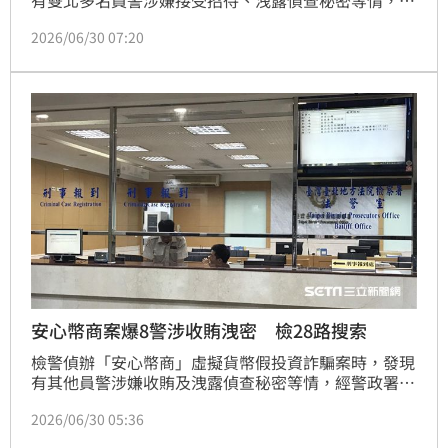
警政署督察室、刑事局等單位自清自檢，報請台北地檢
2026/06/30 07:20
署指揮偵辦，30日兵分28路發動搜索，傳喚現任刑事
局公關室研究員劉宗仁等8名員警及「The Hermit隱餐
飲集團」負責人鄭淳駿等4名業者到案。
安心幣商案爆8警涉收賄洩密 檢28路搜索
檢警偵辦「安心幣商」虛擬貨幣假投資詐騙案時，發現
有其他員警涉嫌收賄及洩露偵查秘密等情，經警政署督
察室、台北市警察局、新北市警察局、刑事局等單位自
2026/06/30 05:36
清自檢，報請台北地檢署指揮偵辦，30日兵分28路發
動搜索，傳喚現任刑事局公關室研究員劉宗仁、業者等