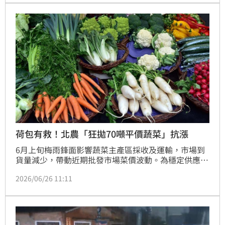
8名員警、4名業者，一共12人到案，訊後將移送北檢
複訊。
荷包有救！北農「狂拋70噸平價蔬菜」抗漲
6月上旬梅雨鋒面影響蔬菜主產區採收及運輸，市場到
貨量減少，帶動近期批發市場菜價波動。為穩定供應，
臺北農產運銷公司（北農）自6月25日起至7月2日啟動
2026/06/26 11:11
平穩蔬菜供應機制，在雙北240家連鎖超市供應約70公
噸民生蔬菜，今年也首度推出冷凍蔬菜，另同步販售
599元免運有機蔬菜箱。