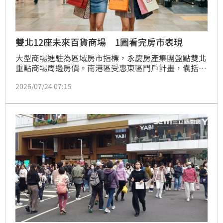
雙北12座未來百貨商場 1圖看完房市表現
大型商場進駐為區域房市指標，永慶房產集團盤點雙北
重點商場周邊房價。南港區受惠東區門戶計畫，囊括4
座大型商場，成為雙北開發最密集區域，產業與居住機
2026/07/24 07:15
能完善。新北市方面，板橋遠百TPARK、土城統一商場
及新莊宏匯廣場二期周邊房價落在5字頭，屬高CP值選
擇。專家陳金萍分析，商場帶動商業機能與生活圈，進
一步支撐住宅需求與房價成長。特別是位於新興重劃區
的項目，憑藉交通優勢與重大建設加持，未來房價成長
潛力備受期待。對於重視生活機能與資產保值性的購屋
族，商場周邊區塊將是置產的重要參考指標。