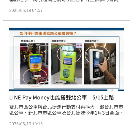
毒，致死率約5%至15%，尚無報告人傳人，與「漢他
2026/05/19 04:57
郵輪」安地斯病毒不同。
LINE Pay Money也能搭雙北公車 5/15上路
雙北市區公車與台北捷運行動支付再擴大！繼台北市市
區公車、新北市市區公車及台北捷運今年1月3日全面開
放使用「交通乘車碼」（QR Code）搭車後，5月15日
2026/05/13 10:15
起，LINE Pay Money也將正式加入服務行列，民眾未
來搭乘雙北市區公車及台北捷運，可使用LINE Pay 