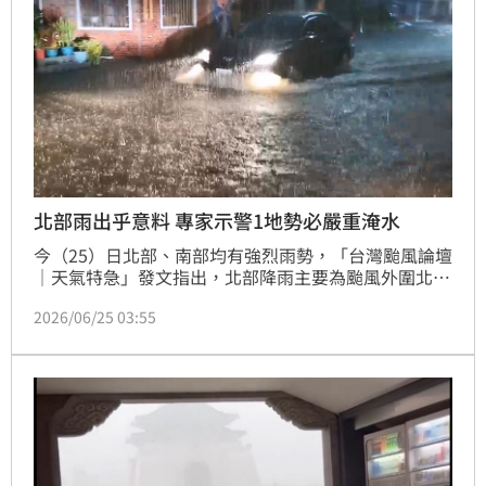
北部雨出乎意料 專家示警1地勢必嚴重淹水
今（25）日北部、南部均有強烈雨勢，「台灣颱風論壇
｜天氣特急」發文指出，北部降雨主要為颱風外圍北風
與北上的西南風交會，配合地形效應使雷雨帶快速發展
2026/06/25 03:55
「這場雨也有點出乎預料的發生」；而南部則是颱風引
進的偏西南西風持續輸送豐沛水氣，與陸風交會形成輻
合帶，同樣配合地形影響發生持續性強降雨，平地多處
累積雨量達400毫米以上的屏東縣，未來須小心淹水災
情。