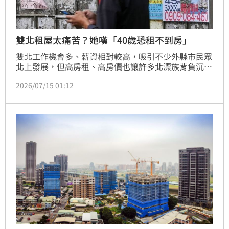
雙北租屋太痛苦？她嘆「40歲恐租不到房」
雙北工作機會多、薪資相對較高，吸引不少外縣市民眾
北上發展，但高房租、高房價也讓許多北漂族背負沉重
生活壓力。一名女網友近日在Dcard發文，直言北漂族
2026/07/15 01:12
每月光是房租就得支出約1萬5000元至2萬元，扣掉生
活開銷後薪水幾乎所剩無幾，不僅難以在雙北買房，還
得擔心房東隨時終止租約，忍不住拋問：「北漂的人有
想過以後的路嗎？」貼文曝光後，立刻掀起大批網友討
論。