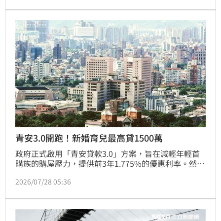
金從5,800元到8,200元不等，掀起網友熱議。
青安3.0開跑！新婚育兒最高貸1500萬
政府正式啟用「青安貸款3.0」方案，旨在減輕年輕首
購族的購屋壓力，提供前3年1.775%的優惠利率。然
而，新制新增年所得200萬以下、未滿50歲及房價上限
2026/07/28 05:36
等嚴格限制，引發市場熱議。專家指出，此舉可能導致
雙北、新竹等高房價區域的買房主力，因收入或房價門
檻而看得到卻吃不到補助。此外，優惠補貼將在3年後
採取逐年退場機制，利率逐步調升，提醒首購族在申請