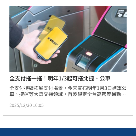
多，逮捕涉案的22歲江姓男子，犯案動機與原因還要進
一步釐清。
全支付搖一搖！明年1/3起可搭北捷、公車
全支付持續拓展支付場景，今天宣布明年1月3日進軍公
車、捷運等大眾交通領域，首波鎖定全台高密度通勤族
的雙北地區，PX Pay升級全支付或全支付APP會員，皆
2025/12/30 10:05
可「搖一搖」使用「乘車碼」功能搭乘台北捷運與雙北
公車。