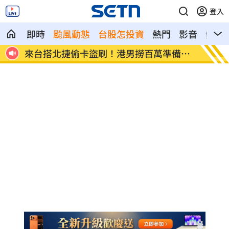
登入
即時
颱風動態
台股怎投資
熱門
影音
熱搜
備買
東發號遭出征！蔣萬安：麵線油飯我都喜
傳陸客
歡