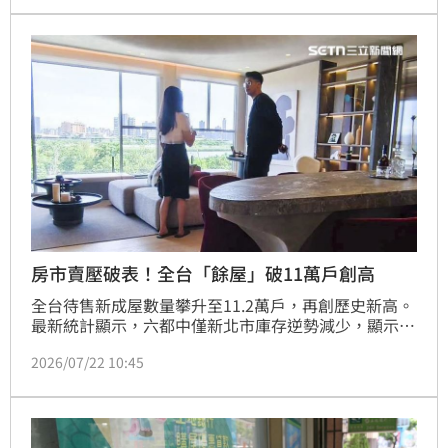
證券客戶需特別留意網銀與證券下單功能受到的影響。
房市賣壓破表！全台「餘屋」破11萬戶創高
全台待售新成屋數量攀升至11.2萬戶，再創歷史新高。
最新統計顯示，六都中僅新北市庫存逆勢減少，顯示其
龐大自住需求與完善機能提供強韌支撐；高雄市則因台
2026/07/22 10:45
積電效應帶動大量推案，卻受央行房貸緊縮影響，去化
速度放緩，成為賣壓最沉重的區域。專家莊思敏分析，
預售屋完工潮與市場去化速度脫節是庫存累積主因。在
房貸環境偏緊與經濟不確定性下，待售庫存短期內恐維
持高檔。建議自住購屋族可將目光轉向具備抗跌保值特