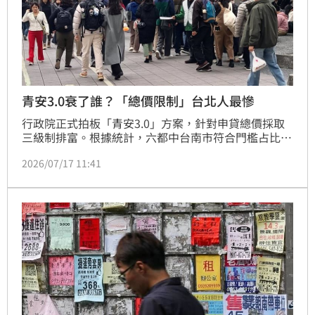
青安3.0衰了誰？「總價限制」台北人最慘
行政院正式拍板「青安3.0」方案，針對申貸總價採取
三級制排富。根據統計，六都中台南市符合門檻占比達
88%居冠，房價最高的台北市則僅有75%符合標準，平
2026/07/17 11:41
均每四件交易就有一件超標。專家分析，新制旨在精準
補貼自住買盤，但台北市房價基期高，首購族恐面臨購
屋門檻限制。調查顯示，桃園市平均屋齡18年、面積約
35坪，以低總價與高坪數優勢，成為六都中CP值最高
的首購熱區。未來有意購屋者，需留意物件總價是否超
標，以免影響申貸權益。