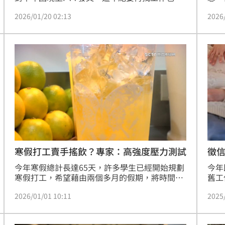
難了，人力銀行看了一輪，看不出來什麼都不會
面對
2026/01/20 02:13
2026
的人適合做啥，20幾老闆還願意教，40了老闆也
行不
不想鳥了，是不是也只能做保全之類的工作。貼
重賞
文引起網友熱議，有人建議，「客運也很缺人，
動。
去考大客車駕照啊」、「司機起碼6萬起，很多
主打
領8萬以上的」、「不要40歲了目標還是放在受
業的
薪階級好嗎」、「上個課考個證照吧」。
好工
貼。
徵
寒假打工賣手搖飲？專家：高強度壓力測試
今年
今年寒假總計長達65天，許多學生已經開始規劃
舊工
寒假打工，希望藉由兩個多月的假期，將時間價
力銀
值最大化，替自己多賺點實質收入，使得學生在
2025
2026/01/01 10:11
專員
選擇工作時，更傾向「容易上手、不需太長培訓
三變
時間、排班彈性」的工作，而街頭隨處可見的手
薪竟
搖飲店，正是最符合學生短期需求的選項。