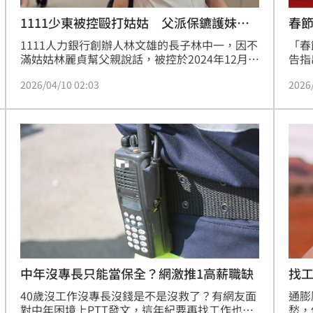
1111少東被控毆打姑姑 父派保鑣護妹出
春
庭
1111人力銀行創辦人林文雄的長子林中一，因不
「春
滿姑姑林麗貞幫父親說話，被控於2024年12月間
告指
某日，毆打姑姑，被依傷害罪起訴。台北地方法
（除
2026/04/10 02:03
2026
院日前開庭，林麗貞出庭時，身邊跟著一名保
調查
鑣，據悉為林文雄派的，保護林女人身安全。
奪冠
彈性
大型
時人
樂場
波春
地獨
中年沒專長只能當保全？網激推1高薪職缺
找
40歲沒工作沒專長沒錢是不是沒救了？有網友面
通膨
對中年困境上PTT發文，這年紀要再找工作也很
愁，