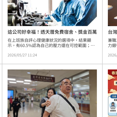
熱潮
10:00
15
這公司好幸福！透天厝免費宿舍、獎金百萬
台灣
在上班族自評心理健康狀況的選項中，結果顯
兼職
示，有60.5%認為自己的壓力還在可控範圍；反
力銀
之，有39.5%長期處於壓力過大，已經感到無法
數較
2026/05/27 11:24
2026
喘息。進一步詢問對於企業提供「帶薪心理假」
輕人
的看法，有高達9成5上班族認為有必要，其中更
外，
有44.6%認為「非常有必要」。
傾向
8年
彈性