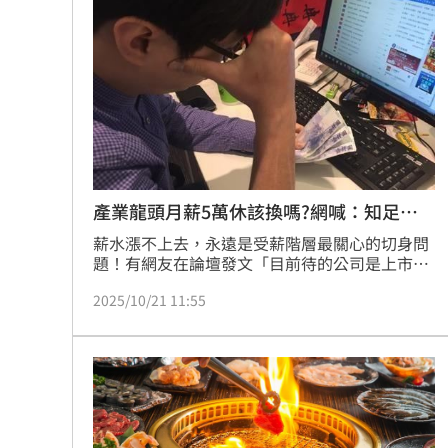
機會，若做2年未見老闆主動加薪，建議可嘗試
發聲。
產業龍頭月薪5萬休該換嗎?網喊：知足
吧！
薪水漲不上去，永遠是受薪階層最關心的切身問
題！有網友在論壇發文「目前待的公司是上市櫃
產業龍頭，薪水5萬見紅休，福利比照勞基法，
2025/10/21 11:55
起薪和同產業比算中上，但卻是業界中出了名的
不調薪，有耳聞前輩做七年只調薪2次，考績再
好只要不願意帶人或升不上帶人職位，薪水就會
萬年卡在某個階段，這樣的環境中能撐多久
呢？」。