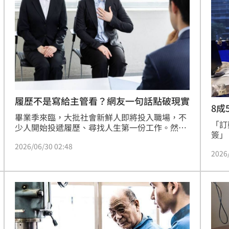
人力銀行已經下架這些職缺，並將連繫應徵者提
該成
高警覺。
31
出門
22:29
碼曝
22:21
文
22:16
履歷不是寫給主管看？網友一句話點破現實
8成
畢業季來臨，大批社會新鮮人即將投入職場，不
多
「訂
少人開始投遞履歷、尋找人生第一份工作。然
簽」
而，履歷到底是寫給誰看？近日有網友在社群平
人」
2026/06/30 02:48
台發文直言「以前以為履歷是寫給主管看的，後
2026
化，
來才知道根本不是」，引發不少求職者共鳴。
霸凌
項子
」氣
12:00
未依
至可
成形
12:00
場！
10:30