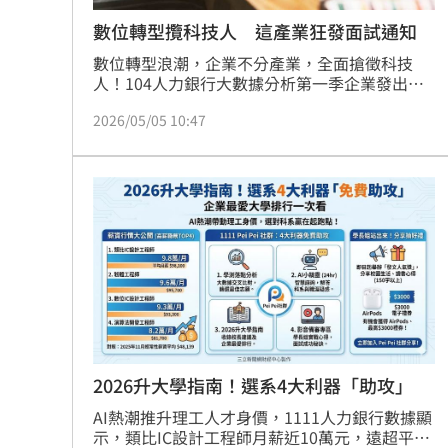
數位轉型攬科技人 這產業狂發面試通知
數位轉型浪潮，企業不分產業，全面搶徵科技
人！104人力銀行大數據分析第一季企業發出的
68萬次面試邀約中，「非科技產業」邀約「科技
2026/05/05 10:47
人才」面試力道強勁，其中以「建築營造及不動
產業」單一職缺平均發出29次不重複面試邀約，
搶才力道居產業之冠，廣招英雄帖的前十大產業
幾乎都是「非科技業」；而唯一科技業僅「電子
資訊／軟體／半導體業」僅排名第9。
2026升大學指南！選系4大利器「助攻」
AI熱潮推升理工人才身價，1111人力銀行數據顯
示，類比IC設計工程師月薪近10萬元，遠超平