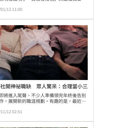
全台26萬人的史上最大缺工潮，1111人力銀
/01/13 11:00
只幫企業找人，更直接對準求職者的荷包下
，宣布推出「2026新年新希望」轉職加碼活
這場被網友戲稱為「職場版樂透」的活動，
「找工作天天送1萬元」，不僅要緩解服務
燃眉之急，更要讓敢於跳槽的勇夫們，在換
作的同時，先幫自己賺到一筆可觀的入職補
信社開神祕職缺 眾人驚呆：合理當小三
即將進入尾聲，不少人準備領完年終後告別
作，展開新的職涯規劃。有趣的是，最近人
行出現一則相當吸睛的職缺——「感情破壞
/11/12 02:51
」。光是職稱就讓人浮想聯翩，以為是「小
成一種職業」，更讓人驚訝的是，該職缺月
高達5萬元，還特別註明需具備「情感心理