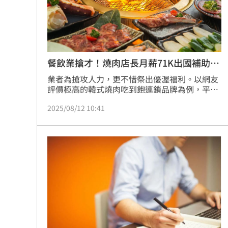
餐飲業搶才！燒肉店長月薪71K出國補助3
萬
業者為搶攻人力，更不惜祭出優渥福利。以網友
評價極高的韓式燒肉吃到飽連鎖品牌為例，平台
上釋出店長職缺，平均月薪上看71,000元，並提
2025/08/12 10:41
供盈餘分紅、彈性排班與月休9天等福利；位於
龍潭的景觀咖啡廳，則開出保底月薪70,000元，
另有三個月年終獎金與每年3萬元的海外考察補
助，充分展現企業在人才爭奪戰中的積極態度。