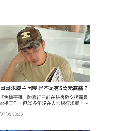
哥哥求職主因曝 是不是有5萬元高牆？
「焦糖哥哥」陳嘉行日前在臉書發文透露最
始找工作，但20多年沒在人力銀行求職，一
很陌生，距離上一份履歷停留在23歲剛被資
/07/05 08:38
還領了半年的失業補助，引發討論；焦糖哥
來又發文指出，台灣的就業市場，是不是有
「5萬元高牆」？他也說，工作的本質，應