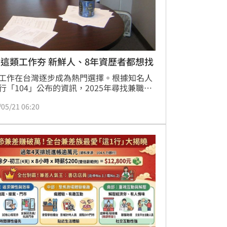
這類工作夯 新鮮人、8年資歷者都想找
工作在台灣逐步成為熱門選擇。根據知名人
行「104」公布的資訊，2025年尋找兼職人
2021年成長21%，除了學生或剛出社會的年
/05/21 06:20
，想找短期兼職增加額外收入、探索職涯
45歲以上兼職尋求者也有成長，年齡越高越
尋找長期的兼職，在職但仍想找兼職者中，
以上的資深工作者就佔22%；而企業的用人
同樣也提升。