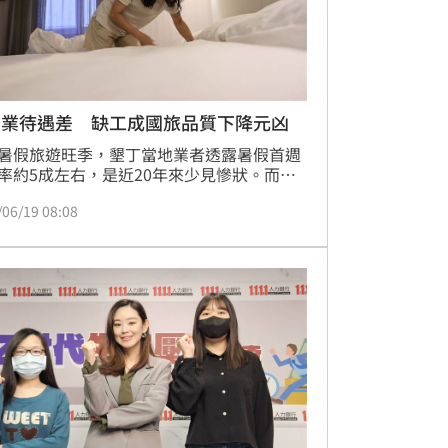
宿業待遇差 缺工成國旅品質下降元凶
暑假旅遊旺季，墾丁當地業者透露暑假首週
率約5成左右，是近20年來少見慘狀。而晶
事長潘思亮表示，缺工是國旅品質下降的元
/06/19 08:08
造成國內旅遊氣氛低迷，認為只要把缺工問
決，國旅品質就會變好，呼籲政府擴大開放
外籍移工，協助產業脫離缺工的惡性循環。