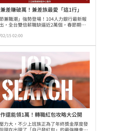
節兼差賺破萬！兼差族最愛「這1行」
節兼職潮」強勢登場！104人力銀行最新報
出，全台雙倍薪職缺逼近2萬個，春節期間
夕至初三）排班4天，可輕鬆賺進逾萬元。
/02/15 02:00
揭示，最受歡迎的「書店店員」橫掃北中南
。各地區兼職偏好也大不同：北部首選遠距
工作，如線上家教、遠端客服；中部則熱衷
商場的「體驗經濟」，如滑雪學校、影城計
員；南部則由「解壓經濟」主導，娃娃機遊
、交友平台活動人員等服務型職務最夯。這
節兼職熱不僅提供高薪機會，更反映台灣各
特的打工文化與求職趨勢。
工作還能領1萬！轉職紅包攻略大公開
壓力大，不少上班族正為了年終獎金厚度發
但現在出現了「自己發紅包」的最強機會！