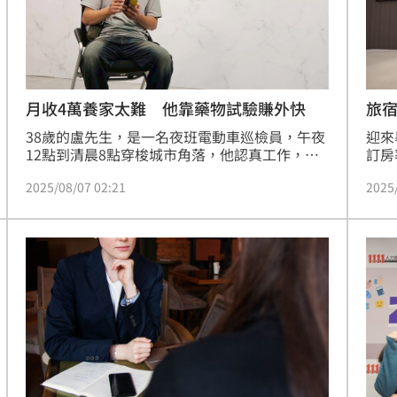
月收4萬養家太難 他靠藥物試驗賺外快
旅
38歲的盧先生，是一名夜班電動車巡檢員，午夜
迎來
12點到清晨8點穿梭城市角落，他認真工作，薪
訂房
水4萬加上記點獎金，若表現良好可達5萬。作為
華董
2025/08/07 02:21
2025
家中長子，他所承擔的，是一個四口之家的全部
凶，
重擔：罹癌的母親、經濟不穩定的弟弟、收入微
題解
薄的妹妹。
基層