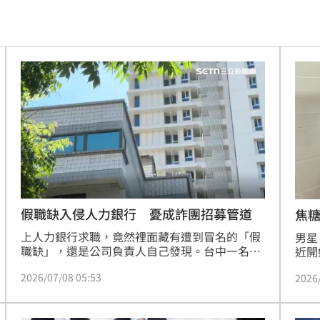
主導
23:25
23:22
23:21
趕人
23:16
憂
23:09
23:07
s
22:59
假職缺入侵人力銀行 憂成詐團招募管道
焦糖
上人力銀行求職，竟然裡面藏有遭到冒名的「假
亂喝
男星
22:48
職缺」，還是公司負責人自己發現。台中一名電
近開
商顧問蔡先生，在人力銀行網站看到有自己公司
切都
內幕
22:48
2026/07/08 05:53
2026
的職缺，但他並沒有向人力銀行合作，了解後發
遣，
現是一名不認識的廖小姐，帶著相關資料與人力
哥後
骨頭
22:38
銀行簽約刊登，懷疑背後有詐騙集團操作。目前
一道