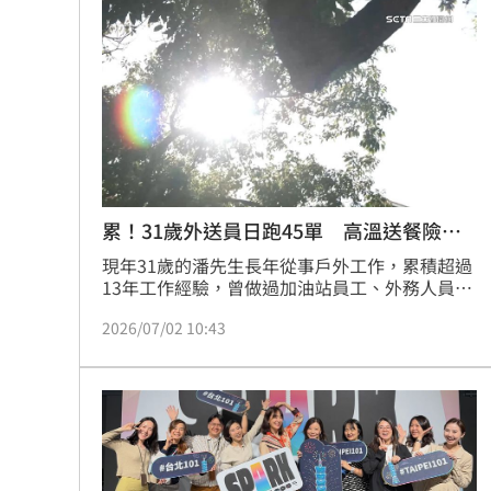
影響生活品質，反映職場男性正面臨前所未有的
白海豚發威！宜蘭強風磁磚砸、樹倒
壓力。
22:
白海豚外圍雨帶特別紮實 鄭明典：別
有片／貴州通天河「爆乳正妹伴漂」價
慈濟買BNT遭詐 網朝聖郭董大小姐貼
台灣彩券開獎直播中
20:31
累！31歲外送員日跑45單 高溫送餐險休
克
現年31歲的潘先生長年從事戶外工作，累積超過
LIVE三立+24小時直播
15:27
13年工作經驗，曾做過加油站員工、外務人員及
粗工，目前則是專職外送員。為了存下修繕舊家
三立iNEWS新聞台線上直播
18:00
2026/07/02 10:43
房屋的費用，他同時承接兩個外送平台，每天工
作將近12到16小時，平均完成45張訂單，月收入
可達7至8萬，希望靠著一張張單累積收入早日完
台彩父親節推新刮刮樂千萬頭獎超「爸
成修房心願。
商場戰國來臨 台中「頂奢大道」逐漸
「拍片人的多重宇宙」職涯論壇9/12登