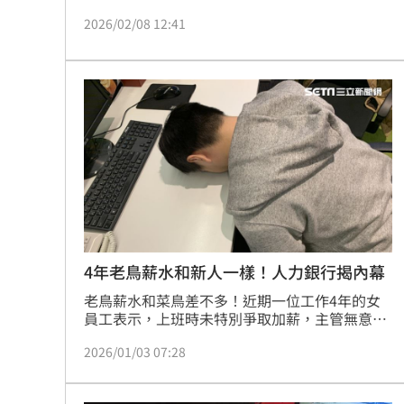
均。學測放榜將至，為助考生精準選系贏在起跑
2026/02/08 12:41
點，1111特推出「Pei Pei社群」，整合落點分
析、24小時AI諮詢、升學指南及影音備審等四大
利器，免費提供升學輔導。平台亦舉辦發文抽
AirPods活動，鼓勵學長姐分享校園經驗與職涯
攻略，助學弟妹掌握高薪科技職務趨勢，規劃未
來職涯發展，避免選系迷惘。
4年老鳥薪水和新人一樣！人力銀行揭內幕
老鳥薪水和菜鳥差不多！近期一位工作4年的女
員工表示，上班時未特別爭取加薪，主管無意間
說出新人的起薪，得知領得和自己一樣，她驚呼
2026/01/03 07:28
「想把我榨到一滴不剩？」1111人力銀行指出，
約6成7上班族靠「跳槽」提高薪水，部分公司長
官不是那麼理解員工薪資，確實可能未提出便沒