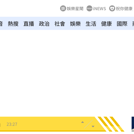
娛樂星聞
iNEWS
祝你健康
音
熱搜
直播
政治
社會
娛樂
生活
健康
國際
互動
23:40
衛隊
23:37
溫
23:34
足壇
23:31
體
23:29
」
23:27