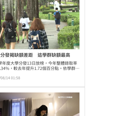
」與「婚姻法律實務應用」能力，曝光後立
起熱議。
學分發揭缺額差距 這學群缺額最高
4學年度大學分發13日放榜，今年整體錄取率
6.34%，較去年提升1.72個百分點。依學群區
缺額率最高的是藝術學群，高達18.06%；
/08/14 01:58
域學群則以10.87%居次。相較之下，理工
科系缺額明顯偏低，工程學群僅1.38%、資
群2.45%，而財經與法政學群的缺額率也不
%，顯示不同領域科系的熱度落差明顯。