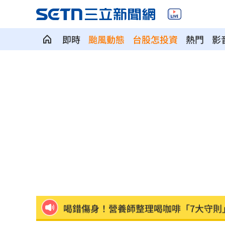
即時
颱風動態
台股怎投資
熱門
影
米蘭達離婚奧蘭多布魯13年！罕談前夫
美制裁杜拜加密幣交所！控助伊朗革命
美就業數據爆冷 這信號Fed升息警報降
梅西父親病逝享壽68歲 一路陪伴兒闖
5登山客2025年雪崩失蹤 尼泊爾尋獲遺
喝錯傷身！營養師整理喝咖啡「7大守則