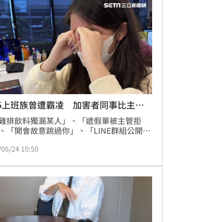
為一種能支撐自己生活的方式。
5上班族曾遭霸凌 加害者同事比主管
雞排飲料獨漏某人」、「遞假單被主管拒
、「開會故意跳過你」、「LINE群組公開罵
……過去不少上班族認為這些只是職場文
/06/24 10:50
遇到也選擇默默吞下。但隨著7月1日「職場
防治新制」正式上路，勞動部23日再公布兩
法及配套措施，未來企業若知悉霸凌事件卻
法處理，最高不僅面臨行政責任，嚴重者甚
能影響企業形象與人才招募。