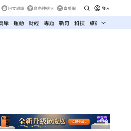
阿立導讀
寶島神很大
富房網
登入
兩岸
運動
財經
專題
新奇
科技
旅遊
汽車
寵物