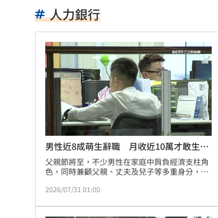
美：東南亞詐騙園區多由中國背景組織
人力銀行
拆監獄家書見「叫別人老婆」人妻氣炸
ETF存到2千萬退休！他因1封信重回職場
社宅包租爆糾紛 房客控業者硬闖屋內
馬斯克蓋地球最大晶圓廠 專家揭3大隱
泰國校園槍擊案增至9死 12歲女童不治
蔣市政一團糟？活動背板誤植HappiMes
男性近8成萌生辭職 月收近10萬才敢生1
孩
飛機餐1果汁爆廁所之亂 醫：3類人勿
父親節將至，不少男性在家庭中肩負經濟支柱角
色，同時兼顧父親、丈夫及兒子等多重身分，在
工作與家庭間承受沉重壓力。1111人力銀行最新
獨／田路路突改口找楊光友 許常德爆
2026/07/31 01:00
公布「2026職場男性壓力調查」顯示，高達
78.1%的男性最近曾萌生離職念頭，其中26.9%
亨特認特權 哽咽談父拜登癌症轉移到
幾乎天天都想辭職；另有82.2%坦言工作壓力已