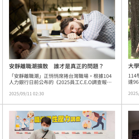
知識
刻掀
大
安靜離職潮擴散 誰才是真正的問題？
11
「安靜離職潮」正悄悄席捲台灣職場。根據104
達9
人力銀行日前公布的《2025員工C.E.O調查報
分，
告》，有45%的在職者坦言自己曾「安靜離職」
2025
2025/09/11 02:30
跨領
——僅完成最低限度的工作需求，不再主動承擔
相關
額外責任或投入心力。這股現象在年輕世代尤其
訊學
明顯，顯示台灣勞動文化正在轉型，而主管與組
到3
織如何回應，成了企業能否留住人才的關鍵。