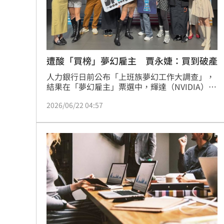
8國球員齊聚高雄 Formosa 7s掀足球
理想混蛋號召粉絲跨海追星吃美食！
18:
遭酸「買榜」夢幻雇主 賈永婕：買到破產
人力銀行日前公布「上班族夢幻工作大調查」，
結果在「夢幻雇主」票選中，輝達（NVIDIA）執
行長黃仁勳、台積電創辦人張忠謀，以及台北
2026/06/22 04:57
101董事長賈永婕分居前三名。賈永婕當時發文
驚呼：「天啊！人生高光時刻！」結果有酸民稱
「全台灣比妳好的企業家雇主比比皆是，是不是
買榜我是不知道」。賈永婕今（22）天回應，認
真想了一下，如果真的有買榜這種服務，「我應
該先買第一名吧。買到破產」。