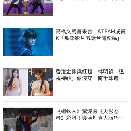
高橋文哉首來台！&TEAM成員
K「親錄影片喊話台灣粉絲」：
要多看幾次
香港金像獎紅毯／林明禎「透
視裸紗」像沒穿！南半球遮不
住現形全看光
《蜘蛛人》驚爆藏《火影忍
者》彩蛋！導演埋真人版巧思
伏筆 粉絲超驚喜