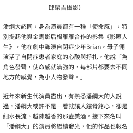
邱榮吉攝影）
潘綱大認同，身為演員都有一種「使命感」，特
別提起他與金馬影后楊雁雁合作的影集《影匿人
生》，他在劇中飾演自閉症少年Brian，母子倆
演活了自閉症患者家庭的心酸與掙扎，他說「為
角色發聲，使命感就滿強的，每部片都要去不同
地方的感覺，為小人物發聲。」
近年來新生代演員盡出，有熟悉潘綱大的人說
過，潘綱大或許不是一看就讓人鏤骨銘心，卻是
細水長流、越陳越香的那壺美酒。接下來名叫
「潘綱大」的演員將繼續發光，他的作品也報名