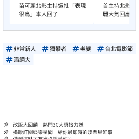
苗可麗北影主持遭批「表現
首主持北影遭
很鳥」本人回了
麗大氣回應了
非常新人
獨攀者
老婆
台北電影節
潘綱大
改版大回饋 熱門3C大獎接力送
追蹤訂閱娛樂星聞 給你最即時的娛樂星鮮事
做到這點才有資格說愛你
PR