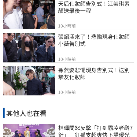
天后化妝師告別式！江美琪素
顏送最後一程
10小時前
張韶涵來了！悲慟現身化妝師
小薇告別式
10小時前
孫燕姿悲慟現身告別式！送別
摯友化妝師
10小時前
其他人也在看
林暉閔怒反擊「打到霸凌者縫7
針」 釘孤支超爽快下場曝光