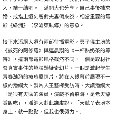
人，結一結吧。」潘綱大也分享，自己事後補求
婚，戒指上還刻著對夫妻倆來說，相當重要的電
影《綠洲》（李滄東執導）的意象。
接下來潘綱大還有兩部待播電影，莫子儀主演的
《該死的阿修羅》與連晨翔的《一杯熱奶茶的等
待》，這兩部電影風格截然不同，一個是取材社
會真實事件的燒腦懸疑奇幻片，一個是激起學生
青春漣漪的療癒愛情片，將在大銀幕前展現不一
樣的潘綱大。製片人王藝樺受訪時，大讚潘綱大
「是很有天賦的演員，演戲不留痕跡，是老天爺
賞飯吃」，潘綱大對此謙虛說，「天賦？表演本
身上，就一點點，但我也很努力。」