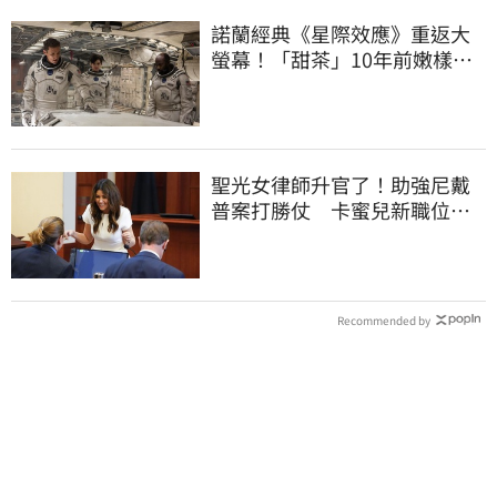
諾蘭經典《星際效應》重返大
螢幕！「甜茶」10年前嫩樣曝
光
聖光女律師升官了！助強尼戴
普案打勝仗 卡蜜兒新職位曝
光
Recommended by