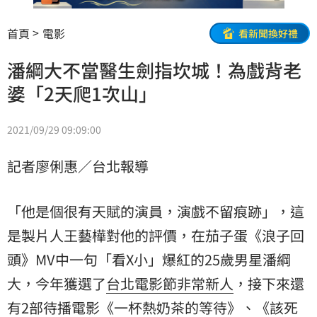
首頁
電影
看新聞換好禮
潘綱大不當醫生劍指坎城！為戲背老
婆「2天爬1次山」
2021/09/29 09:09:00
記者廖俐惠／台北報導
「他是個很有天賦的演員，演戲不留痕跡」，這
是製片人王藝樺對他的評價，在茄子蛋《浪子回
頭》MV中一句「看X小」爆紅的25歲男星
潘綱
大
，今年獲選了
台北電影節
非常新人
，接下來還
有2部待播電影《一杯熱奶茶的等待》、《該死