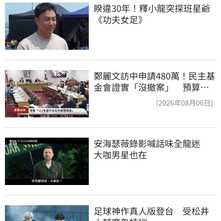
睽違30年！釋小龍突探班星爺
《功夫女足》
鄭麗文訪中申請480萬！民主基
金會證實「沒撤案」 預算被
砍960萬
(2026年08月06日)
安海瑟薇錄影喊話味全龍迷　
大咖男星也在
足球神作真人版登台　受松井