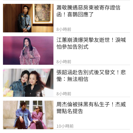
蕭敬騰遇惡房東被寄存證信
函！喜鵲回應了
8小時前
江蕙崩潰爆哭摯友逝世！淚喊
怕參加告別式
8小時前
張韶涵赴告別式後又發文！悲
慟：無法相信
8小時前
周杰倫被抹黑有私生子！杰威
爾點名提告
10小時前