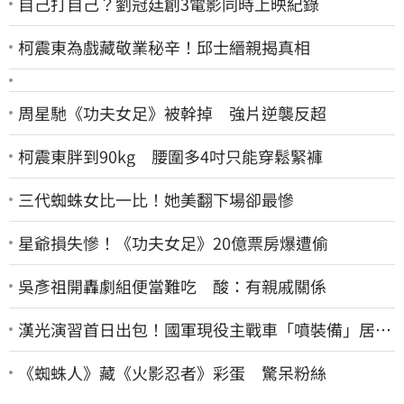
自己打自己？劉冠廷創3電影同時上映紀錄
柯震東為戲藏敬業秘辛！邱士縉親揭真相
周星馳《功夫女足》被幹掉 強片逆襲反超
柯震東胖到90kg 腰圍多4吋只能穿鬆緊褲
三代蜘蛛女比一比！她美翻下場卻最慘
星爺損失慘！《功夫女足》20億票房爆遭偷
吳彥祖開轟劇組便當難吃 酸：有親戚關係
漢光演習首日出包！國軍現役主戰車「噴裝備」居民
撿到零件…軍方說話了
《蜘蛛人》藏《火影忍者》彩蛋 驚呆粉絲