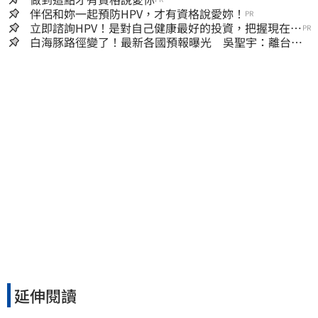
伴侶和妳一起預防HPV，才有資格說愛妳！
PR
立即諮詢HPV！是對自己健康最好的投資，把握現在不
PR
嫌晚！
白海豚路徑變了！最新各國預報曝光 吳聖宇：離台灣
又更近一點
延伸閱讀