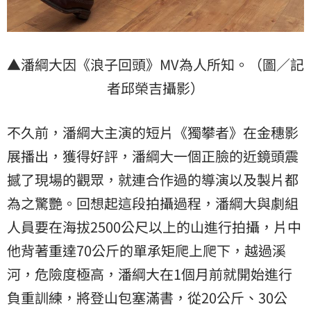
▲潘綱大因《浪子回頭》MV為人所知。（圖／記
者邱榮吉攝影）
不久前，潘綱大主演的短片《獨攀者》在金穗影
展播出，獲得好評，潘綱大一個正臉的近鏡頭震
撼了現場的觀眾，就連合作過的導演以及製片都
為之驚艷。回想起這段拍攝過程，潘綱大與劇組
人員要在海拔2500公尺以上的山進行拍攝，片中
他背著重達70公斤的單承矩爬上爬下，越過溪
河，危險度極高，潘綱大在1個月前就開始進行
負重訓練，將登山包塞滿書，從20公斤、30公