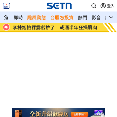
登入
即時
颱風動態
台股怎投資
熱門
影音
熱搜
聲了
李棟旭拍裸露戲拚了 戒酒半年狂操肌肉
慈濟被
警」