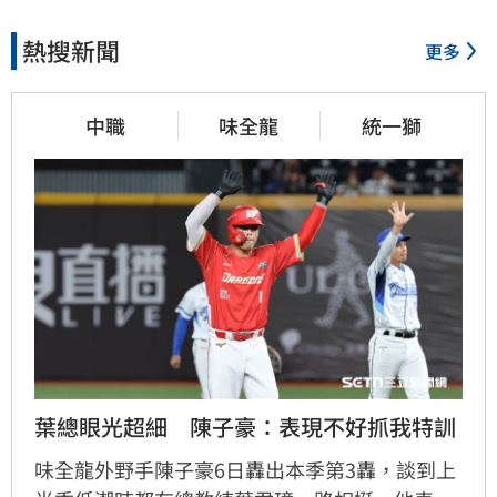
熱搜新聞
更多
中職
味全龍
統一獅
葉總眼光超細　陳子豪：表現不好抓我特訓
味全龍外野手陳子豪6日轟出本季第3轟，談到上