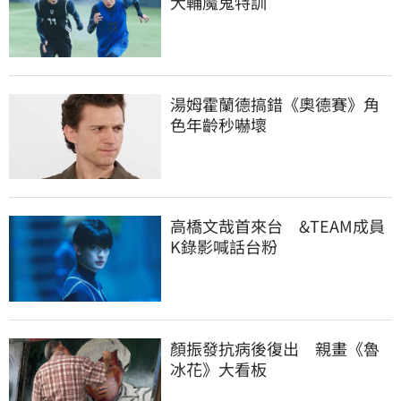
大輔魔鬼特訓
湯姆霍蘭德搞錯《奧德賽》角
色年齡秒嚇壞
高橋文哉首來台　&TEAM成員
K錄影喊話台粉
顏振發抗病後復出　親畫《魯
冰花》大看板