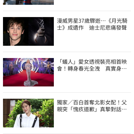
漫威男星37歲驟逝…《月光騎
士》成遺作 迪士尼悲痛發聲
「蟻人」愛女透視裝亮相首映
會！轉身春光全洩 真實身材
辣噴鼻血
獨家／百白首奪北影女配！父
親突「愧疚道歉」真摯對話惹
淚