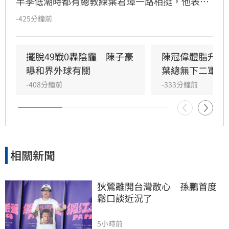
半季低潮時都有總教練葉君璋一路相挺，他表示
很感謝葉總都是用很正面的方式幫助他，狀況不
-425分鐘前
好時也會抓他出來特訓。
擺脫49戰0轟陰霾　陳子豪
陳冠偉體脂升高
曝和界外球有關
葉總無下二軍打
-408分鐘前
-333分鐘前
相關新聞
狄鶯離開台灣散心　孫鵬首度
鬆口談近況了
5小時前