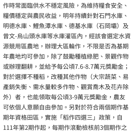
作時常面臨供水不穩定風險，為維持糧食安全、
糧價穩定與農民收益，明年持續針對石門水庫、
明德水庫、鯉魚潭水庫、德基水庫（石岡壩）及
曾文-烏山頭水庫等水庫灌區內，經該會選定水資
源競用區農地，辦理大區輪作，不限是否為基期
年農地均可參加，除了鼓勵種植綠肥、景觀作物
或辦理翻耕，並給予每公頃7.6-8.7萬元獎勵金；
對於選擇不種稻，改種其他作物（大宗蔬菜、易
產銷失衡、需水量較多作物、觀賞喬木及花卉除
外）者，也能領取每公頃3-9萬元獎勵金，農友
可依個人意願自由參加。另對於符合兩個期作基
期年資格田區，實施「稻作四選三」政策，自
111年第2期作起，每期作滾動檢核前3個期作之