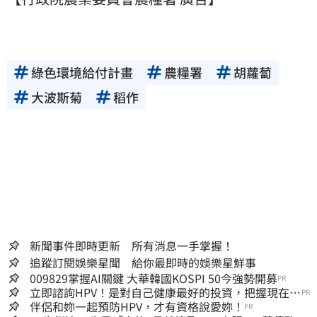
綠色環境給付計畫
農糧署
胡蘿蔔
大波斯菊
稻作
新聞事件即時更新 所有消息一手掌握！
追蹤訂閱娛樂星聞 給你最即時的娛樂星鮮事
009829掌握AI關鍵 大華韓國KOSPI 50今強勢開募
PR
立即諮詢HPV！是對自己健康最好的投資，把握現在不
PR
嫌晚！
伴侶和妳一起預防HPV，才有資格說愛妳！
PR