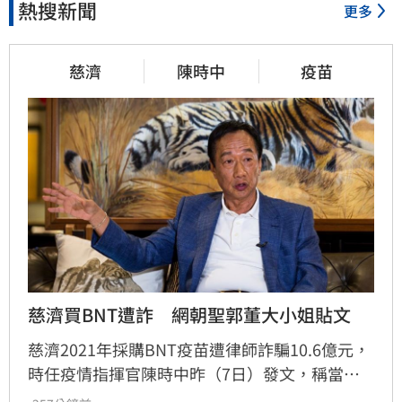
熱搜新聞
更多
慈濟
陳時中
疫苗
慈濟買BNT遭詐　網朝聖郭董大小姐貼文
慈濟2021年採購BNT疫苗遭律師詐騙10.6億元，
時任疫情指揮官陳時中昨（7日）發文，稱當年
早就苦口婆心要提防掮客，卻遭在野攻擊抹黑；