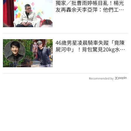
獨家／批曹雨婷帳目亂！楊光
友再轟余天李亞萍：他們工會
跟演藝圈沒關
46歲男星凌晨騎車失蹤「竟陳
屍河中」！背包驚見20kg水泥
塊 死因成謎
Recommended by