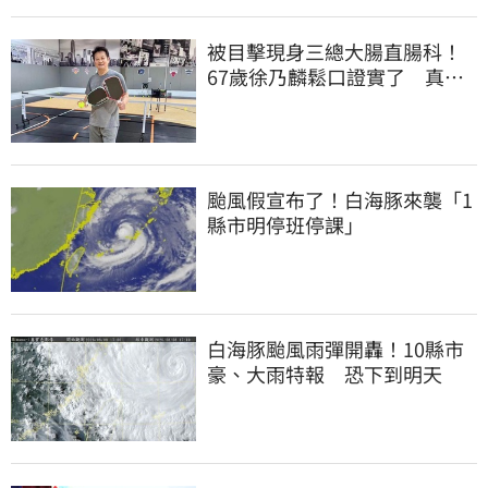
被目擊現身三總大腸直腸科！
67歲徐乃麟鬆口證實了 真實
體況曝光
颱風假宣布了！白海豚來襲「1
縣市明停班停課」
白海豚颱風雨彈開轟！10縣市
豪、大雨特報 恐下到明天