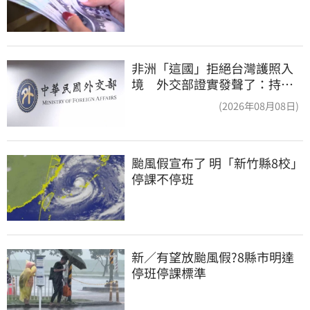
非洲「這國」拒絕台灣護照入
境 外交部證實發聲了：持續
交涉聯繫
(2026年08月08日)
颱風假宣布了 明「新竹縣8校」
停課不停班
新／有望放颱風假?8縣市明達
停班停課標準