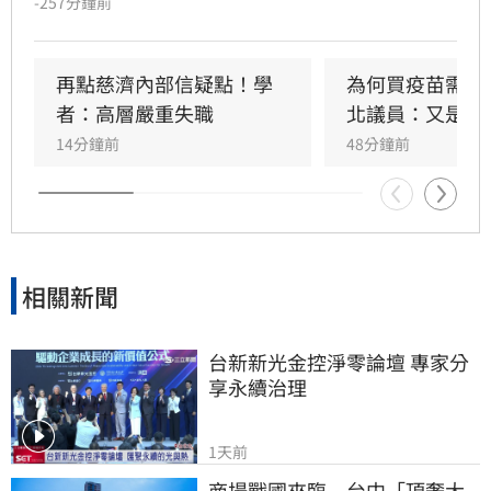
-257分鐘前
隨後綠營群起跟進，將慈濟受騙歸咎在野，強調
政府從未阻擋民間採購疫苗。然而另一派意見認
為，慈濟固然被當盤子詐騙，但和疫情爆發後疫
再點慈濟內部信疑點！學
為何買疫苗需要
苗確實不足，根本是兩碼事，批評綠營偷換概念
者：高層嚴重失職
北議員：又是中
洗記憶的手法太過粗糙。更有大批網友回顧郭台
14分鐘前
48分鐘前
銘2023年「大小姐說不要買」的貼文，認為內容
較符合當初疫苗採購受政治因素卡關或延遲的時
間線 。
相關新聞
台新新光金控淨零論壇 專家分
享永續治理
1天前
商場戰國來臨　台中「頂奢大