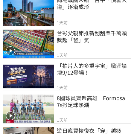
道」逐漸成形
1天前
台彩父親節推新刮刮樂千萬頭
獎超「爸」氣
1天前
「拍片人的多重宇宙」職涯論
壇9/12登場！
1天前
8國球員齊聚高雄　Formosa 
7s掀足球熱潮
1天前
遊日瘋買恢復衣「穿」越疲