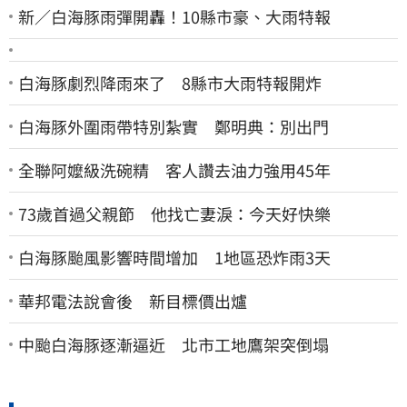
新／白海豚雨彈開轟！10縣市豪、大雨特報
白海豚劇烈降雨來了 8縣市大雨特報開炸
白海豚外圍雨帶特別紮實 鄭明典：別出門
全聯阿嬤級洗碗精 客人讚去油力強用45年
73歲首過父親節 他找亡妻淚：今天好快樂
白海豚颱風影響時間增加 1地區恐炸雨3天
華邦電法說會後 新目標價出爐
中颱白海豚逐漸逼近 北市工地鷹架突倒塌