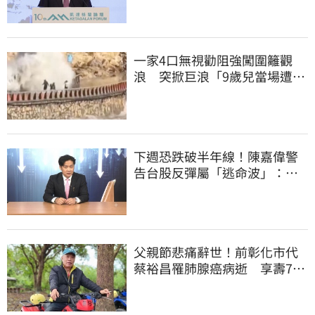
一家4口無視勸阻強闖圍籬觀
浪 突掀巨浪「9歲兒當場遭捲
入海」
下週恐跌破半年線！陳嘉偉警
告台股反彈屬「逃命波」：空
頭大屠殺剛開始
父親節悲痛辭世！前彰化市代
蔡裕昌罹肺腺癌病逝 享壽71
歲