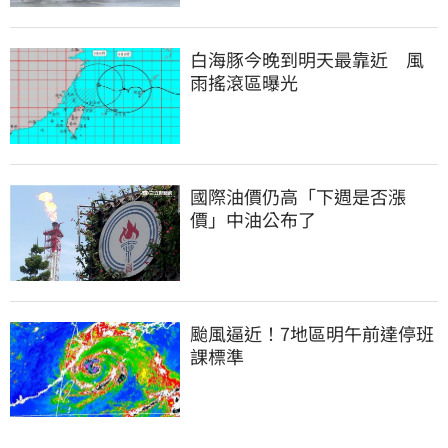
白海豚今晚到明天最靠近　風
雨搖滾區曝光
國際油價仍高「下週是否漲
價」中油公布了
颱風逼近！7地區明午前達停班
課標準