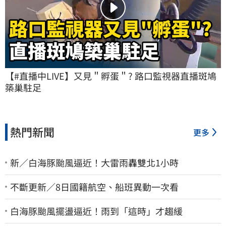
【#直播中LIVE】又見＂孵蛋＂? 路口監視器直播斑鳩
築巢駐足
熱門新聞
更多
新／白海豚颱風逼近！大雷雨轟雙北1小時
不斷更新／8日國籍航空、船班異動一次看
白海豚颱風擺盪逼近！雨到「這時」才趨緩