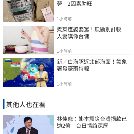
勞　2因素助旺
1小時前
煮菜遭婆婆罵！尫勸別計較　
人妻嘆像台傭
1小時前
新／白海豚近北部海面！氣象
署發豪雨特報
1小時前
其他人也在看
林佳龍：熊本震災台灣捐款已
逾2億 台日情誼深厚