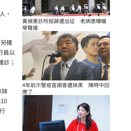
人，
黃禎憲診所挺蔣遭出征　老病患曝暖
舉聲援
；另確
行員以
確診；
4年前示警疫苗掮客遭抹黑　陳時中回
妹妹
應了
10
行