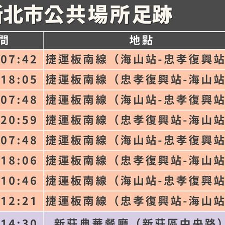
槓警
00:23
鎮濤
00:22
趨緩
00:19
懂事
00:12
成形
12:00
」氣
12:00
場！
10:30