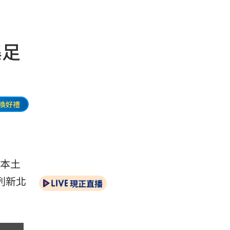
集足
換好禮
例本土
列新北
現正直播