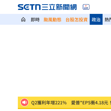
即時
颱風動態
台股怎投資
政治
熱
華許9月升息？ING：匯市在他與戰爭間
老後離婚財產怎麼分？ 丈夫退休金拒
「這餐飲集團」擺脫陰霾！上半年營收
賓士S500擋浩劫！車主這話暖哭全網
01
台股暴跌誰最能扛 高含金這幾檔繳正
Q2獲利年增221% 愛普*EPS衝4.18元