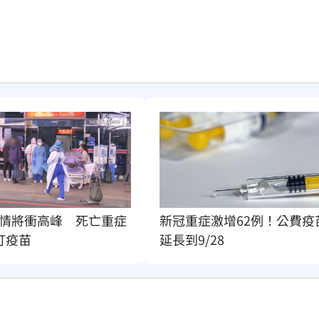
情將衝高峰　死亡重症
新冠重症激增62例！公費疫
打疫苗
延長到9/28