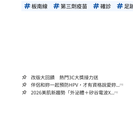
板南線
第三劑疫苗
確診
足
改版大回饋 熱門3C大獎接力送
伴侶和妳一起預防HPV，才有資格說愛妳...
PR
2026美肌新趨勢「外泌體＋矽谷電波X...
PR