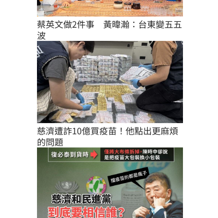
蔡英文做2件事　黃暐瀚：台東變五五
波
慈濟遭詐10億買疫苗！他點出更麻煩
的問題