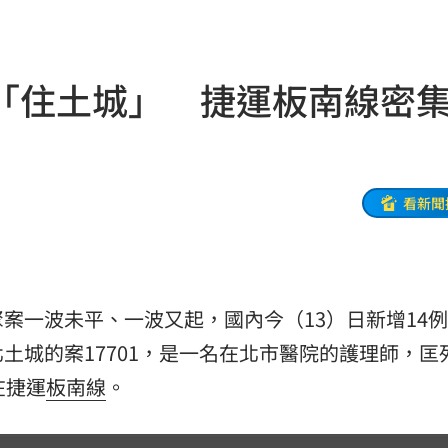
物
01:17
！
01:03
「住土城」 捷運板南線密
47
油
00:43
看新聞
擊
00:41
0萬
00:36
案一波未平、一波又起，國內今（13）日新增14
、加
00:31
土城的案17701，是一名在北市醫院的護理師，匡
原因
00:26
在捷運
板南線
。