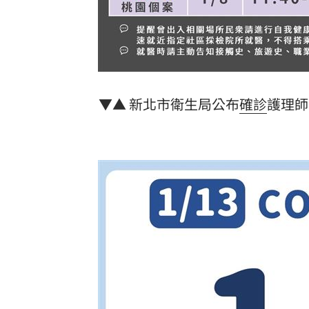
8國球員齊聚高雄 Formosa 7s掀足球
理想混蛋號召粉絲跨海追星吃美食！
18:
▼▲ 新北市衛生局公布
確診
護理師