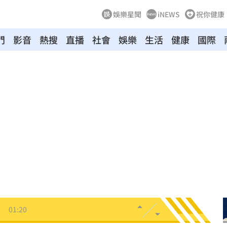
娛樂星聞
iNEWS
祝你健康
門
影音
熱搜
直播
社會
娛樂
生活
健康
國際
拉鋸
03:10
分
03:08
創高
03:06
:53
報酬
01:45
！
01:20