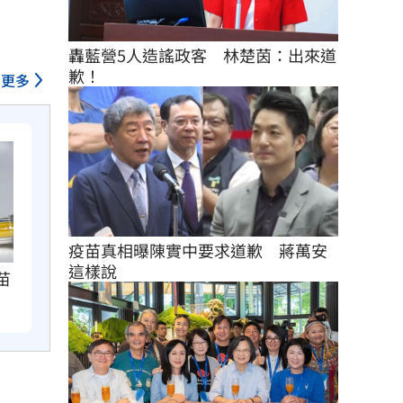
轟藍營5人造謠政客　林楚茵：出來道
歉！
更多
疫苗真相曝陳實中要求道歉　蔣萬安
這樣說
苗