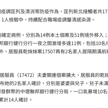
疫調匡列及清消等防疫作為，匡列新北接觸者共17
、1人檢驗中，持續配合職場疫調釐清感染源。
例確定病例，分別為14例本土個案及51例境外移入
邦銀行健行分行一夜之間激增多達11例，包括10名
，居服員乾妹妹案17507再有2名家人居隔期滿前
與居服員（17472）夫妻關連個案擴大，居服員的乾
公布她的2名家人確診，分別是婆婆與兒子，兒子未滿
發群聚的中壢聯邦銀行健行分局，一口氣暴增10名
累計14人確診。