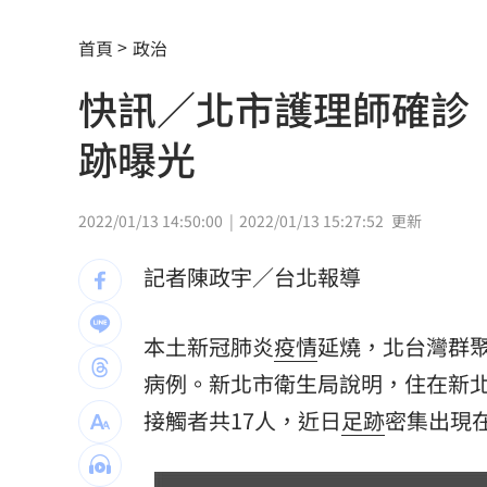
宏福苑大火調查出爐！菸頭引燃施工雜
首頁
政治
定投10年翻逾5倍 這檔吸引存股族卡位
快訊／北市護理師確診
新／四指齊揚！台指期飆破500點
00:48
跡曝光
慈濟遭詐10.6億元！全款拿回解方曝
00:
稱龍蝦咬完就吐 爆李世宗要信徒喝精
2022/01/13 14:50:00
2022/01/13 15:27:52
更新
樂天女孩淚揭往事 愛意表達障礙遭重
記者陳政宇／台北報導
一張百萬太貴！他公開高價股買法：賺3
本土新冠肺炎
疫情
延燒，北台灣群聚
獨／海外遊學增強外語 台人夯英、美
病例。新北市衛生局說明，住在新北
長尾獼猴失控狂襲居民！官方追查異常
接觸者共17人，近日
足跡
密集出現
伊波拉失控！專家憂病毒恐已突變
00:23