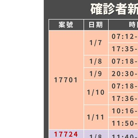
飲料空盒找嘸地方丟 騎車咬著遭攔查
63歲章小蕙吐露心聲：後悔當年嫁給鍾
白海豚颱風擺盪逼近！雨到「這時」才
最遺憾童年記憶空白 禹菡：當年真不
台灣彩券開獎直播中
20:31
LIVE三立+24小時直播
15:27
三立iNEWS新聞台線上直播
18:00
商場戰國來臨 台中「頂奢大道」逐漸
台彩父親節推新刮刮樂千萬頭獎超「爸
「拍片人的多重宇宙」職涯論壇9/12登