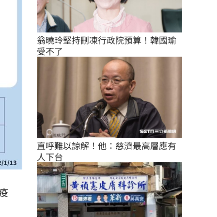
翁曉玲堅持刪凍行政院預算！韓國瑜
受不了
直呼難以諒解！他：慈濟最高層應有
人下台
疫