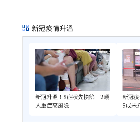
新冠疫情升溫
新冠升溫！8症狀先快篩　2類
新冠疫
人重症高風險
9成未