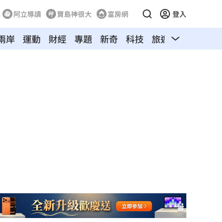
阿立導讀
寶島神很大
富房網
登入
兩岸
運動
財經
專題
新奇
科技
旅遊
汽車
寵物