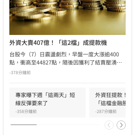
外資大賣407億！「這2檔」成提款機
台股今（7）日震盪劇烈，早盤一度大漲逾400
點，衝高至44827點，隨後因獲利了結賣壓湧
現，指數翻黑收在44225.91點，下跌170.79點，
-378分鐘前
成交量達8207億元。三大法人合計賣超442.44億
元，其中外資終結連兩日買超，轉為賣超407.16
億元，大舉減碼群創與華邦電，長榮航則獲外資
專家曝下週「這兩天」短
外資狂提款！國
青睞成為買超冠軍。市場多空在季線壓力區拉
線反彈要來了
「這檔金融股 」
鋸，投資人需密切留意後續外資操作動向與資金
-358分鐘前
-287分鐘前
流向，短線獲利回吐賣壓是否持續，將成為影響
大盤後市走勢的關鍵指標。