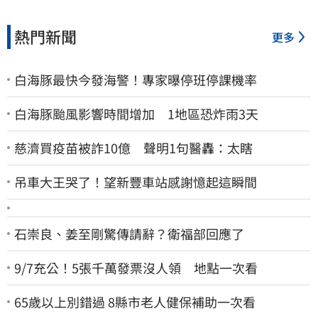
熱門新聞
更多
白海豚最快今發海警！專家曝停班停課機率
白海豚颱風影響時間增加 1地區恐炸雨3天
慈濟買疫苗被詐10億 聲明1句醫轟：太瞎
吊車大王哭了！望新豐車站感謝憶起這瞬間
石崇良、姜至剛驚傳請辭？衛福部回應了
9/7充公！5張千萬發票沒人領 地點一次看
65歲以上別錯過 8縣市老人健保補助一次看