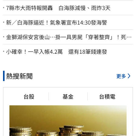
7縣市大雨特報開轟 白海豚減慢、雨炸3天
新／白海豚逼近！氣象署宣布14:30發海警
金獅湖保安宮後山…掛一具男屍「穿著整齊」！死者
身份曝
小確幸！一早入帳4.2萬 還有18筆錢連發
熱搜新聞
更多
台股
基金
台積電