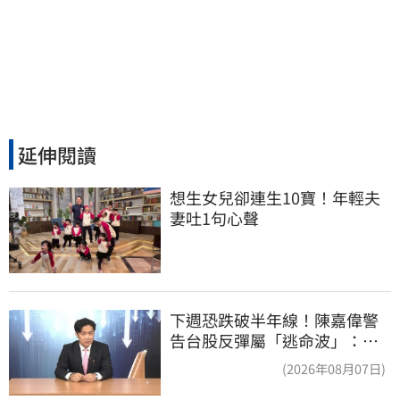
延伸閱讀
想生女兒卻連生10寶！年輕夫
妻吐1句心聲
下週恐跌破半年線！陳嘉偉警
告台股反彈屬「逃命波」：空
頭大屠殺剛開始
(2026年08月07日)