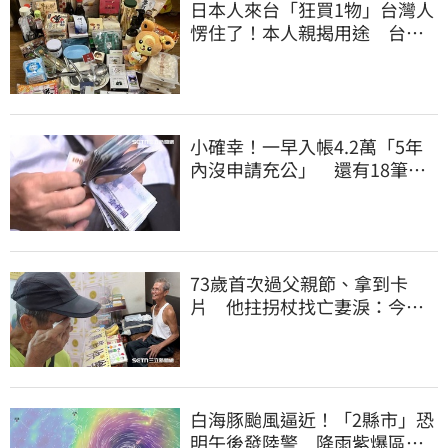
日本人來台「狂買1物」台灣人
愣住了！本人親揭用途 台網
友笑了
小確幸！一早入帳4.2萬「5年
內沒申請充公」 還有18筆錢
連發到8月底
73歲首次過父親節、拿到卡
片 他拄拐杖找亡妻淚：今天
好多人來幫我慶祝
白海豚颱風逼近！「2縣市」恐
明午後發陸警 降雨紫爆區域