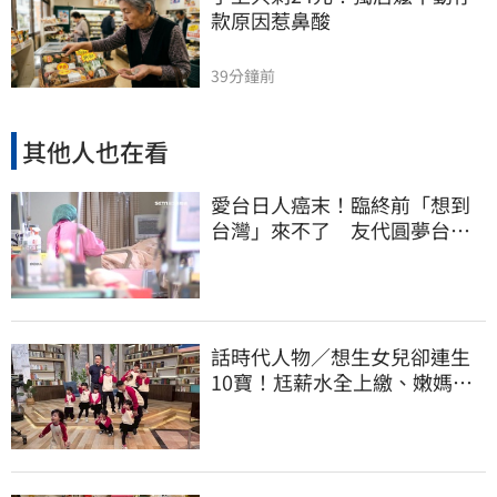
款原因惹鼻酸
39分鐘前
其他人也在看
愛台日人癌末！臨終前「想到
台灣」來不了 友代圓夢台人
紅了眼眶
話時代人物／想生女兒卻連生
10寶！尪薪水全上繳、嫩媽吐
心聲：不生了