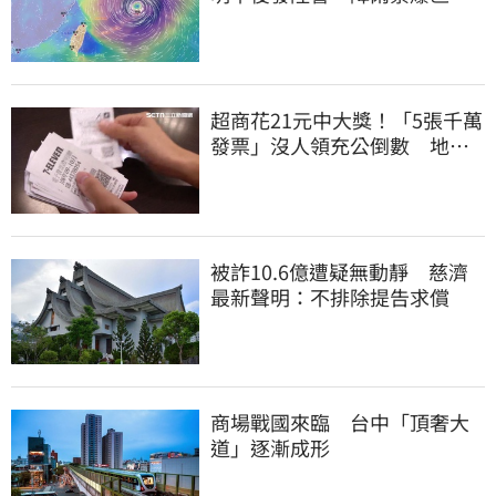
曝光
超商花21元中大獎！「5張千萬
發票」沒人領充公倒數 地點
明細一次看
被詐10.6億遭疑無動靜 慈濟
最新聲明：不排除提告求償
商場戰國來臨 台中「頂奢大
道」逐漸成形