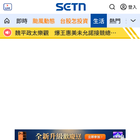
登入
即時
颱風動態
台股怎投資
生活
熱門
影音
上有
魏平政太樂觀 爆王惠美未允諾接競總主
川普喊
委
45000