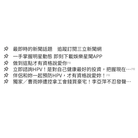
最即時的新聞話題 追蹤訂閱三立新聞網
一手掌握明星動態 即刻下載娛樂星聞APP
做到這點才有資格說愛你
PR
立即諮詢HPV！是對自己健康最好的投資，把握現在不
PR
嫌晚！
伴侶和妳一起預防HPV，才有資格說愛妳！
PR
獨家／曹雨婷遭控拿工會錢買豪宅！李亞萍不忍發聲：
余天管工會都貼錢