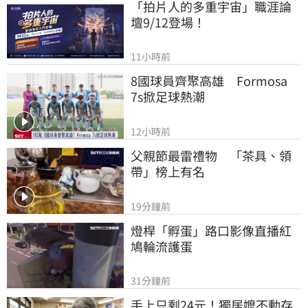
「拍片人的多重宇宙」職涯論
壇9/12登場！
11小時前
8國球員齊聚高雄　Formosa 
7s掀足球熱潮
12小時前
父親節最雷禮物　「茶具、領
帶」榜上有名
19分鐘前
燈桿「孵蛋」路口影像直播紅
鳩輪流護蛋
31分鐘前
手上只剩24元！獨居嬤不動存