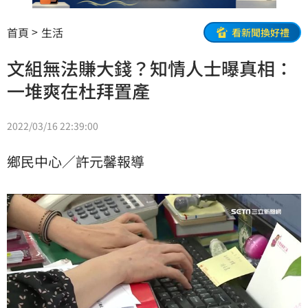
首頁
生活
看新聞換好禮
文組無法賺大錢？知情人士曝真相：
一堆爽在杜拜置產
2022/03/16 22:39:00
鄉民中心／許元馨報導