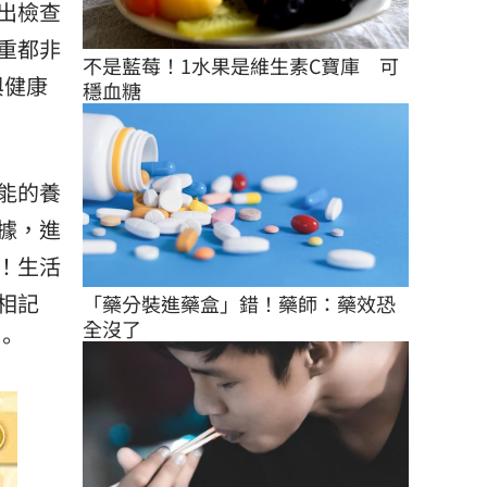
出檢查
重都非
不是藍莓！1水果是維生素C寶庫　可
與健康
穩血糖
能的養
據，進
！生活
相記
「藥分裝進藥盒」錯！藥師：藥效恐
全沒了
。