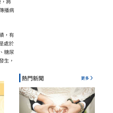
療，將
其傳播病
成績，有
是處於
、糖尿
發生，
熱門新聞
更多