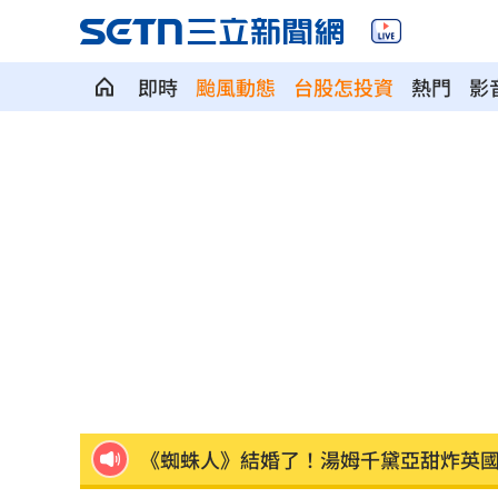
即時
颱風動態
台股怎投資
熱門
影
點名「這兩柯」 她：都欠陳時中一個
獨／遭黑「假開店、真選舉」闆娘曝藏
小刀驚傳離婚台玻千金 孫德榮鬆口回
台積電上看3千不夠！他估這年有望衝到
林庭謙加盟戰神 球團街頭狂發3000份
《蜘蛛人》結婚了！湯姆千黛亞甜炸英