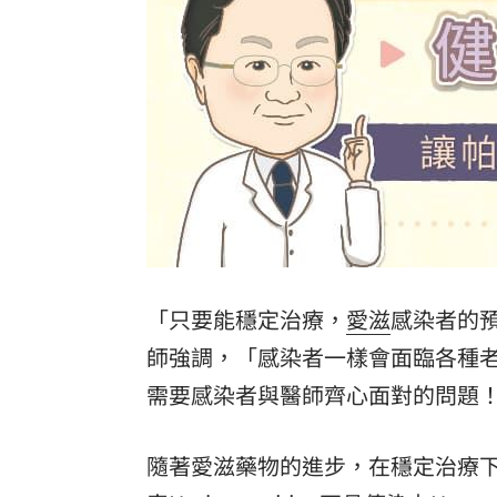
內政部貪官收百萬放水 重判3年8月將
曾任中市法扶顧問 女律公益人設取信
為躲教召瞎掰被踢出戶籍！台中男付慘
院區驚傳無預警停電 行政院：設備老
台灣彩券開獎直播中
20:31
LIVE三立+24小時直播
15:27
「只要能穩定治療，
愛滋
感染者的
三立iNEWS新聞台線上直播
18:00
師強調，「感染者一樣會面臨各種
商場戰國來臨 台中「頂奢大道」逐漸
需要感染者與醫師齊心面對的問題
台彩父親節推新刮刮樂千萬頭獎超「爸
隨著愛滋藥物的進步，在穩定治療下
「拍片人的多重宇宙」職涯論壇9/12登