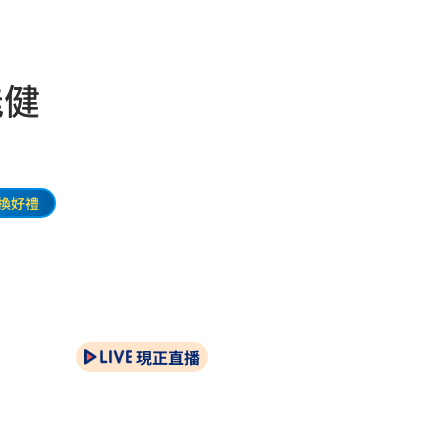
能健
換好禮
現正直播