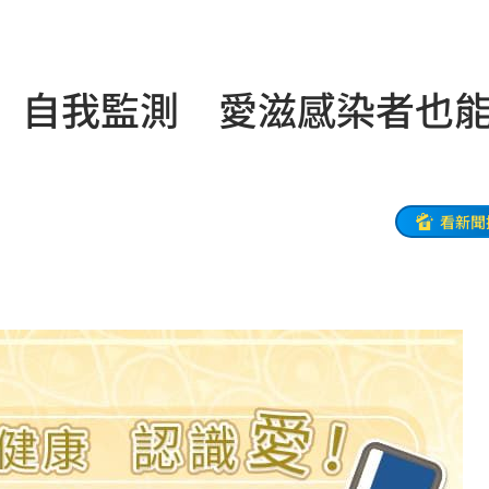
味道
13:12
舉辦
13:08
」自我監測 愛滋感染者也
回應
13:08
發聲
13:05
徒刑
13:03
看新聞
賽
13:00
s
12:53
12:51
12:50