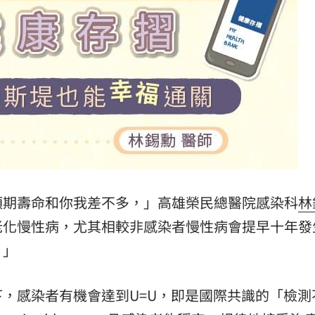
入獄
12:49
慈濟
12:49
代價
12:46
舊
12:39
預期壽命和你我差不多，」高雄榮民總醫院感染科
林
老化慢性病，尤其相較非感染者慢性病會提早十年發
成形
12:00
！」
」氣
12:00
，感染者有機會達到U=U，即是國際共識的「檢測
場！
10:30