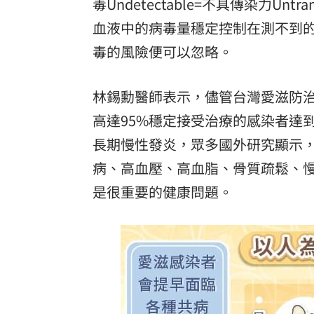
毒
Undetectable=不具傳染力U
8國球員齊聚高雄 Formosa 7s掀足球
血液中的病毒量穩定控制在測不到的狀態
毒的風險便可以忽略。
理想混蛋號召粉絲跨海追星吃美食！
18:
林錫勳醫師表示，儘管台灣愛滋防治成
高達95%穩定接受治療的感染者達
長期慢性發炎，眾多國外研究顯示
病、高血壓、高血脂、骨質疏鬆、
是很重要的健康問題。