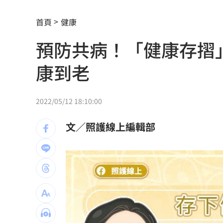
林琇琪父親肝癌病逝！錄音室驚現亡父
首頁
健康
小秦漢張海漢逝世享壽68歲！後事低調
預防共病！「健康存摺
小24歲女友學歷遭疑！姜厚任霸氣護愛
康到老
肥大叔離世享年46歲 對手丟丟妹悼念
醋男14刀捅肺殺情敵！裹屍棄溝判無期
2022/05/12 18:10:00
執法重壓 外送平台還有選擇？
13:00
文／照護線上編輯部
Audi限定福利 帶車迷前進F1新加坡大
有線電視員工「姿勢像休息」竟已死12hr
金融族群開趴放紅煙火 這2檔沒被邀請
王凱靈堂開放 「純白燦笑遺照」曝光