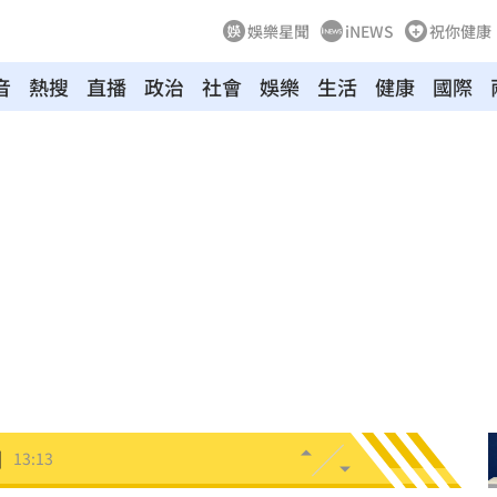
娛樂星聞
iNEWS
祝你健康
音
熱搜
直播
政治
社會
娛樂
生活
健康
國際
道歉
13:30
鏡人
13:29
應了
13:26
5千
13:24
特報
13:21
國
13:13