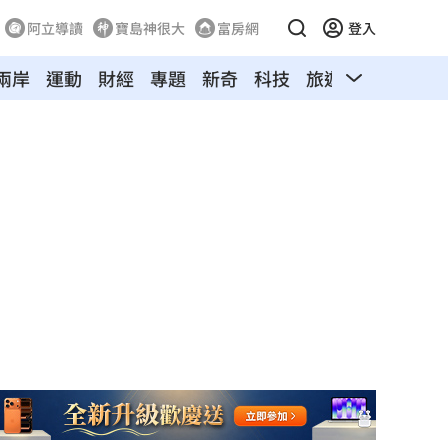
阿立導讀
寶島神很大
富房網
登入
兩岸
運動
財經
專題
新奇
科技
旅遊
汽車
寵物