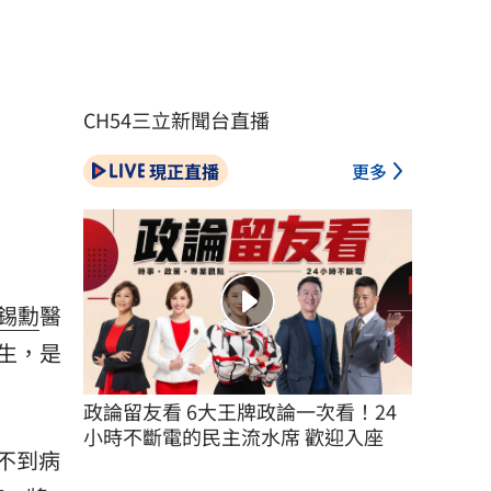
CH54三立新聞台直播
現正直播
更多
錫勳
醫
生，是
政論留友看 6大王牌政論一次看！24
小時不斷電的民主流水席 歡迎入座
不到
病