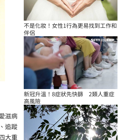
不是化妝！女性1行為更易找到工作和
伴侶
新冠升溫！8症狀先快篩　2類人重症
高風險
愛滋病
、追蹤
四大重