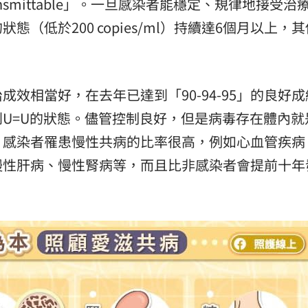
ntransmittable」。一旦感染者能穩定、規律地接受治
熱潮
10:00
（低於200 copies/ml）持續達6個月以上，
15
效相當好，在去年已達到「90-94-95」的良好
到U=U的狀態。儘管控制良好，但是病毒存在體內就
，感染者罹患慢性共病的比率很高，例如心血管疾病
慢性肝病、慢性腎病等，而且比非感染者會提前十年