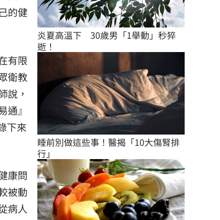
己的健
炎夏高溫下　30歲男「1舉動」秒猝
逝！
在有限
眾衛教
師說，
易通』
錄下來
睡前別做這些事！醫揭「10大傷腎排
行」
健康問
較被動
從病人