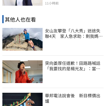
11小時前
其他人也在看
女山友攀登「八大秀」迷途失
聯4天 家人急求助：剩我媽還
沒找到
突向姜厚任道歉！田路路喊話
「我要找的是楊光友」：當時
太衝動
華邦電法說會後 新目標價出
爐