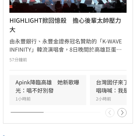
HIGHLIGHT掀回憶殺　擔心後輩太帥壓力
大
由永豐銀行、永豐金證券冠名贊助的「K-WAVE 
INFINITY」韓流演唱會，8日晚間於高雄巨蛋熱
力開唱，集結NEWBEAT、FLARE U、CRAVITY、
57分鐘前
Apink及HIGHLIGHT五組人氣韓星，從新生代團
體到韓流經典代表接力登台，滿場粉絲高舉手燈
熱情應援，尖叫與歡呼聲一路未停，最後由
Apink降臨高雄　她新歌曝
台灣囡仔來了　
HIGHLIGHT壓軸接管舞台，將現場氣氛推向最高
光：唱不好別發
唱嗨喊：我是誰
潮。
1小時前
2小時前