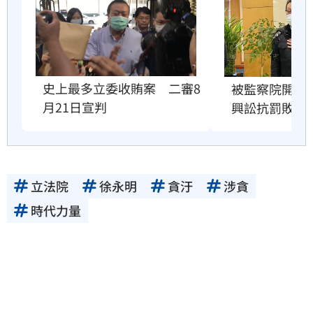
史上最多立委收賄案　二審8
被監察院開罰1
月21日宣判
興訟抗罰敗訴
立法院
徐永明
貪汙
涉貪
時代力量