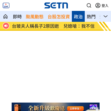
登入
即時
颱風動態
台股怎投資
政治
熱門
影音
》酸
台玻夫人稱長子2原因逝 兒媳嗆：我不信
徐巧芯