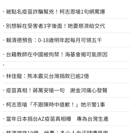
被點名疫苗詐騙幫兇！柯志恩嗆1句網罵爆
別想躲在受害者3字後面！她要慈濟給交代
賴清德預告：0-18歲明年起每月可領五千
台籍教師在中國被拘禁！海基會揭可能原因
林佳龍：熊本震災台灣捐款已逾2億
疫苗真相！蔣萬安嗆一句 謝金河痛心發聲
柯志恩嗆「不跟陳時中道歉！」她示警1事
當年日本捐台AZ疫苗真相曝 專為台灣生產
慈濟被詐10億 他轟：多少人血汗錢遭誤用