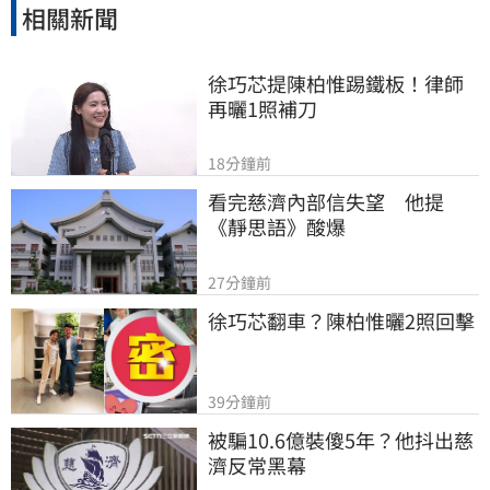
相關新聞
徐巧芯提陳柏惟踢鐵板！律師
再曬1照補刀
18分鐘前
看完慈濟內部信失望　他提
《靜思語》酸爆
27分鐘前
徐巧芯翻車？陳柏惟曬2照回擊
39分鐘前
被騙10.6億裝傻5年？他抖出慈
濟反常黑幕