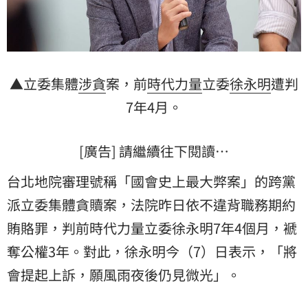
▲立委集體
涉貪
案，前
時代力量
立委
徐永明
遭判
7年4月。
[廣告] 請繼續往下閱讀…
台北地院審理號稱「國會史上最大弊案」的跨黨
派立委集體貪贖案，法院昨日依不違背職務期約
賄賂罪，判前時代力量立委徐永明7年4個月，褫
奪公權3年。對此，徐永明今（7）日表示，「將
會提起上訴，願風雨夜後仍見微光」。