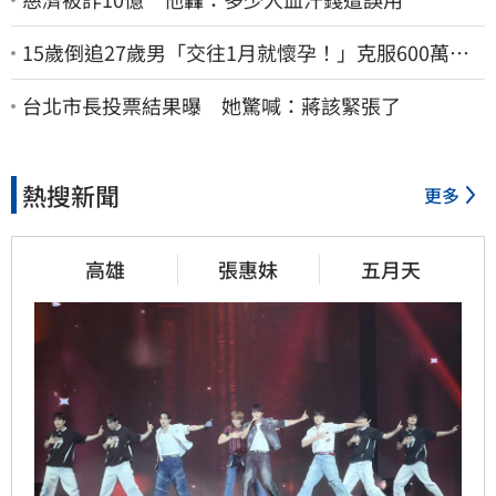
15歲倒追27歲男「交往1月就懷孕！」克服600萬債
務 36歲美魔女當阿嬤了
台北市長投票結果曝 她驚喊：蔣該緊張了
熱搜新聞
更多
高雄
張惠妹
五月天