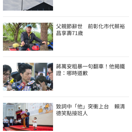
父親節辭世　前彰化市代蔡裕
昌享壽71歲
蔣萬安粗暴一句翻車！他揭鐵
證：哪時道歉
致詞中「他」突衝上台　賴清
德笑點接班人