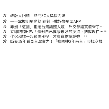
改版大回饋 熱門3C大獎接力送
一手掌握明星動態 即刻下載娛樂星聞APP
非洲「這國」拒絕台灣護照入境 外交部證實發聲了：
持續交涉聯繫
立即諮詢HPV！是對自己健康最好的投資，把握現在不
PR
嫌晚！
伴侶和妳一起預防HPV，才有資格說愛妳！
PR
斷交19年看見台灣實力！「這國連2年來台」尋找商機