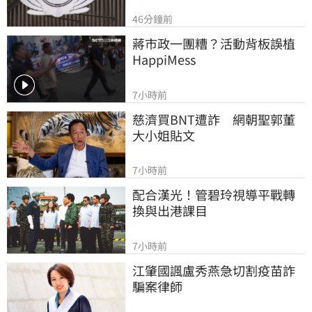
46分鐘前
蔣市政一團糟？活動背板誤植
HappiMess
7小時前
慈濟買BNT遭詐　網朝聖郭董
大小姐貼文
7小時前
配合漢光！管碧玲視導平戰轉
換與出港課目
7小時前
江肇國諷盧秀燕急切割疫苗詐
騙案律師