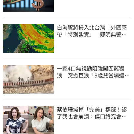
白海豚將掃入北台灣！外圍雨
帶「特別紮實」 鄭明典警告
別出門
一家4口無視勸阻強闖圍籬觀
浪 突掀巨浪「9歲兒當場遭捲
入海」
蔡依珊撕掉「完美」標籤！認
了我也會崩潰：傷口終究會癒
合