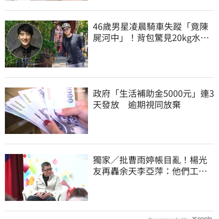
46歲男星凌晨騎車失蹤「竟陳
屍河中」！背包驚見20kg水泥
塊 死因成謎
政府「生活補助金5000元」連3
天發放 逾期視同放棄
獨家／批曹雨婷帳目亂！楊光
友再轟余天李亞萍：他們工會
跟演藝圈沒關