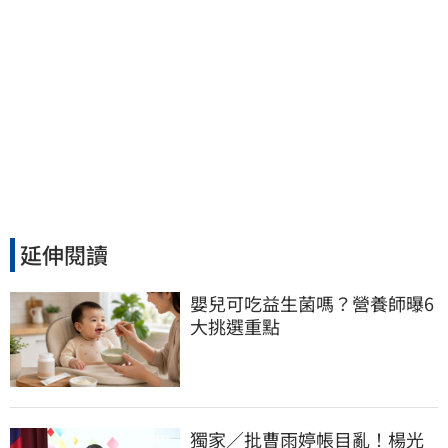
延伸閱讀
嬰兒可吃益生菌嗎？營養師曝6
大挑選重點
獨家／批曹雨婷帳目亂！楊光