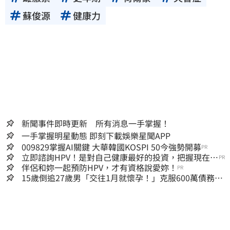
蘇俊源
健康力
新聞事件即時更新 所有消息一手掌握！
一手掌握明星動態 即刻下載娛樂星聞APP
009829掌握AI關鍵 大華韓國KOSPI 50今強勢開募
PR
立即諮詢HPV！是對自己健康最好的投資，把握現在不
PR
嫌晚！
伴侶和妳一起預防HPV，才有資格說愛妳！
PR
15歲倒追27歲男「交往1月就懷孕！」克服600萬債務
36歲美魔女當阿嬤了