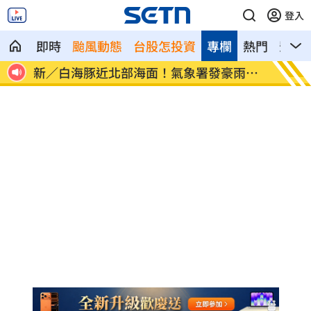
登入
即時
颱風動態
台股怎投資
專欄
熱門
影音
雨特
南電Q2財報公布後 目標價調升
俄軍空