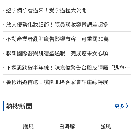
避孕備孕看過來！受孕過程大公開
放大優勢化妝細節！張員瑛妝容微調差超多
不動產業者亂貼廣告影響市容 可重罰30萬
聯新國際醫與魏德聖送暖 完成癌末女心願
下週恐跌破半年線！陳嘉偉警告台股反彈屬「逃命
波」：空頭大屠殺剛開始
暑假出遊首選！桃園北區客家會館崖線特展
熱搜新聞
更多
颱風
白海豚
強風