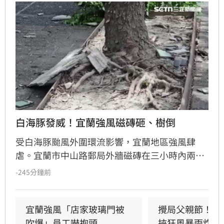
白海豚發威！宜蘭強風磁磚砸、樹倒
受白海豚颱風外圍環流影響，宜蘭地區強風肆
虐。宜蘭市中山路郵局外牆磁磚在三小時內兩度
剝落，武營街亦發生磁磚砸地險象，所幸無人傷
-245分鐘前
亡。此外，五結與三星鄉傳出路樹倒塌，市區選
舉看板受強風吹襲搖搖欲墜，烏石港賞鯨船被迫
全面停駛。
宜蘭強風「店家玻璃門被
攪局父親節！中
吹爆」員工嚇抱頭
挾狂風暴雨炸雙