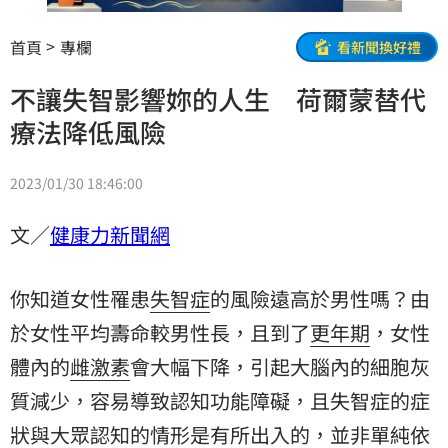
首頁
專欄
看新聞換好禮
不讓失智影響妳的人生 荷爾蒙替代
療法降低風險
2023/01/30 18:46:00
文／
健康力新聞網
你知道女性罹患
失智症
的風險遠高於男性嗎？由
於女性平均壽命較男性長，且到了
更年期
，女性
體內的
雌激素
會大幅下降，引起大腦內的細胞灰
質減少，容易導致認知功能障礙，且失智症的症
狀與大眾認知的情形是有所出入的，並非單純依