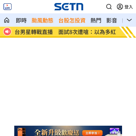
登入
即時
颱風動態
台股怎投資
熱門
影音
熱搜
黃金
台男星轉戰直播 面試8次遭嗆：以為多紅
小說家
金