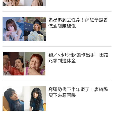
追星追到丟性命！網紅學霸曾
做酒店賺破億
獨／<水玲瓏>製作出手　田路
路領到退休金
寫運勢書下半年廢了！唐綺陽
瘦下來原因曝