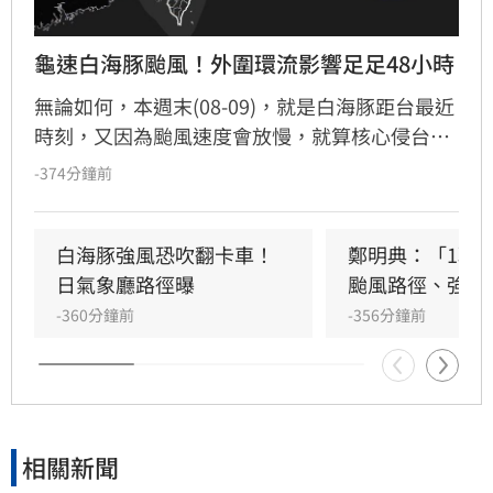
龜速白海豚颱風！外圍環流影響足足48小時
無論如何，本週末(08-09)，就是白海豚距台最近
時刻，又因為颱風速度會放慢，就算核心侵台機
率低，外圍環流的影響也會拉長到足足48小時
-374分鐘前
白海豚強風恐吹翻卡車！
鄭明典：「1現
日氣象廳路徑曝
颱風路徑、強度
-360分鐘前
-356分鐘前
相關新聞