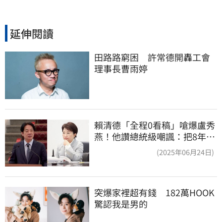
延伸閱讀
田路路窮困　許常德開轟工會
理事長曹雨婷
賴清德「全程0看稿」嗆爆盧秀
燕！他讚總統級嘲諷：把8年總
帳一次掀翻
(2025年06月24日)
突爆家裡超有錢　182萬HOOK
驚認我是男的