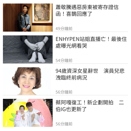
蕭敬騰遇惡房東被寄存證信
函！喜鵲回應了
49分鐘前
ENHYPEN站姐直播亡！最後住
處曝光網看哭
54分鐘前
94歲資深女星辭世　演員兒悲
洩臨終前病況
56分鐘前
蔡阿嘎復工！新企劃開拍　二
伯IG也更新了
56分鐘前