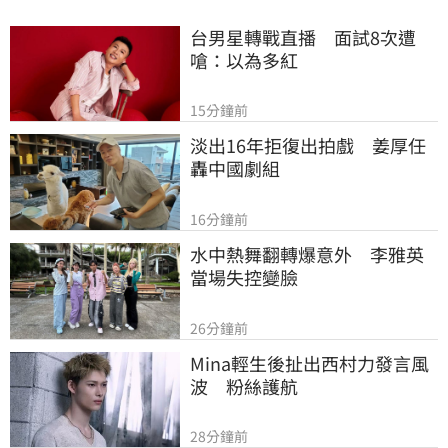
台男星轉戰直播　面試8次遭
嗆：以為多紅
15分鐘前
淡出16年拒復出拍戲　姜厚任
轟中國劇組
16分鐘前
水中熱舞翻轉爆意外　李雅英
當場失控變臉
26分鐘前
Mina輕生後扯出西村力發言風
波　粉絲護航
28分鐘前