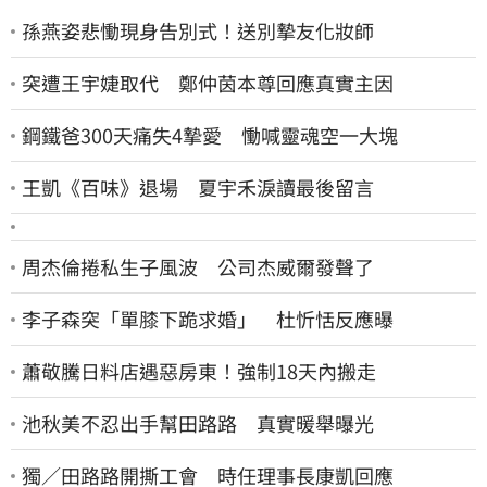
孫燕姿悲慟現身告別式！送別摯友化妝師
突遭王宇婕取代 鄭仲茵本尊回應真實主因
鋼鐵爸300天痛失4摯愛 慟喊靈魂空一大塊
王凱《百味》退場 夏宇禾淚讀最後留言
周杰倫捲私生子風波 公司杰威爾發聲了
李子森突「單膝下跪求婚」 杜忻恬反應曝
蕭敬騰日料店遇惡房東！強制18天內搬走
池秋美不忍出手幫田路路 真實暖舉曝光
獨／田路路開撕工會 時任理事長康凱回應