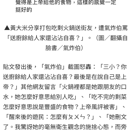
▲黃大米分享打包吃剩火鍋送街友，遭氣炸伯罵
「送廚餘給人家還沾沾自喜？」。（圖／翻攝自
臉書／氣炸伯）
貼文發出後，「氣炸伯」截圖怒轟：「三小？你
送廚餘給人家還沾沾自喜？最後是在說自己是上
帝？」其他網友留言「火鍋裡都是她跟朋友的口
水，她怎麼好意思給別人吃」、「吃不完的剩菜
怎麼好意思說是豐盛的食物？上帝風評被害」、
「醒來後的遊民：怎麼有ㄆㄨㄣ？」、「她刪文
了。我驚訝她的毫無衛生觀念的施捨心態，而旁