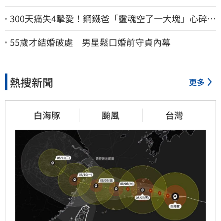
300天痛失4摯愛！鋼鐵爸「靈魂空了一大塊」心碎
喊：這輩子最痛的路
55歲才結婚破處 男星鬆口婚前守貞內幕
熱搜新聞
更多
白海豚
颱風
台灣