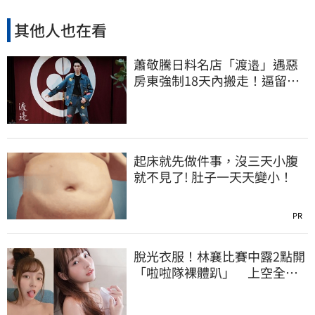
其他人也在看
蕭敬騰日料名店「渡邉」遇惡
房東強制18天內搬走！逼留裝
潢：好聚好散
起床就先做件事，沒三天小腹
就不見了! 肚子一天天變小！
PR
脫光衣服！林襄比賽中露2點開
「啦啦隊裸體趴」 上空全裸
被看光光