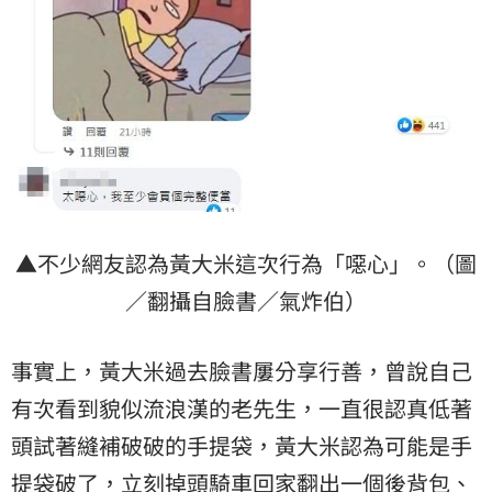
▲不少網友認為黃大米這次行為「噁心」。（圖
／翻攝自臉書／氣炸伯）
事實上，黃大米過去臉書屢分享行善，曾說自己
有次看到貌似流浪漢的老先生，一直很認真低著
頭試著縫補破破的手提袋，黃大米認為可能是手
提袋破了，立刻掉頭騎車回家翻出一個後背包、