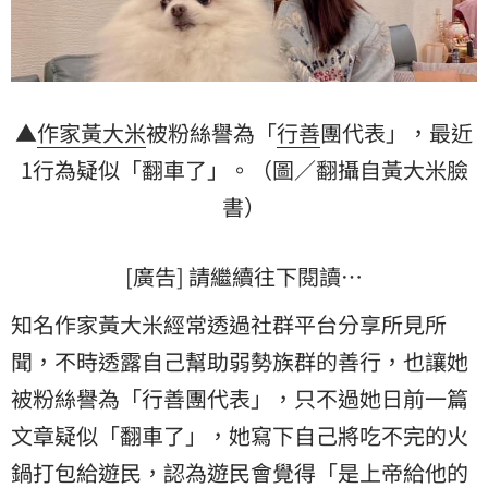
▲
作家
黃大米
被粉絲譽為「
行善
團代表」，最近
1行為疑似「翻車了」。（圖／翻攝自黃大米臉
書）
[廣告] 請繼續往下閱讀…
知名作家黃大米經常透過社群平台分享所見所
聞，不時透露自己幫助弱勢族群的善行，也讓她
被粉絲譽為「行善團代表」，只不過她日前一篇
文章疑似「翻車了」，她寫下自己將吃不完的
火
鍋
打包給遊民，認為遊民會覺得「是上帝給他的