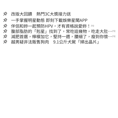
改版大回饋 熱門3C大獎接力送
一手掌握明星動態 即刻下載娛樂星聞APP
伴侶和妳一起預防HPV，才有資格說愛妳！
PR
腹部脂肪的「剋星」找到了，常吃這幾物，吃走大肚
PR
囊，瘦出小蠻腰
減肥首選，檸檬加它，堅持一週，腰細了，瘦到你懷疑
PR
人生
越男疑非法販售狗肉 9.1公斤犬屍「掃出晶片」