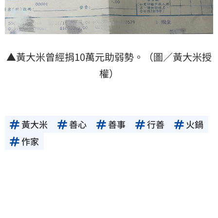
▲黃大米曾經捐10萬元助弱勢。（圖／黃大米授
權）
黃大米
善心
善事
行善
火鍋
作家