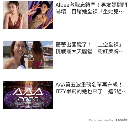
Albee激戰忘鎖門！男友媽開門
嚇壞 目睹她全裸「坐她兒子
身上」
薔薔出國脫了！「上空全裸」
挑戰最大天體營 粉紅美胸被
路人狂讚
AAA第五波重磅名單再升級！
ITZY單飛的她也來了 這5組巨
星強勢登台
Recommended by