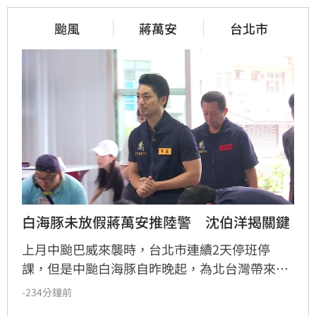
颱風
蔣萬安
台北市
白海豚未放假蔣萬安推陸警　沈伯洋揭關鍵
上月中颱巴威來襲時，台北市連續2天停班停
課，但是中颱白海豚自昨晚起，為北台灣帶來強
風豪雨，但台北市今（9）日卻未放假，引發民
-234分鐘前
眾質疑，台北市長蔣萬安說因為這次氣象署未發