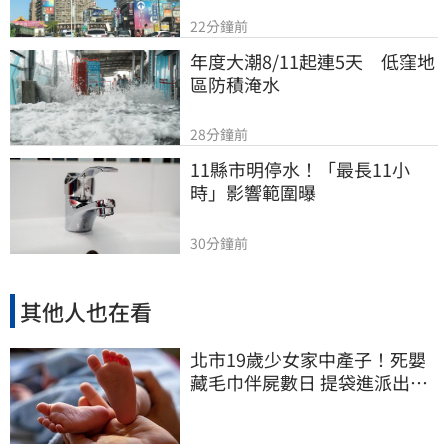
22分鐘前
年度大潮8/11起連5天　低窪地
區防積淹水
28分鐘前
11縣市明停水！「最長11小
時」影響範圍曝
30分鐘前
其他人也在看
北市19歲少女家中產子！死嬰
藏毛巾伴屍數日 提袋進派出所
嚇壞警員