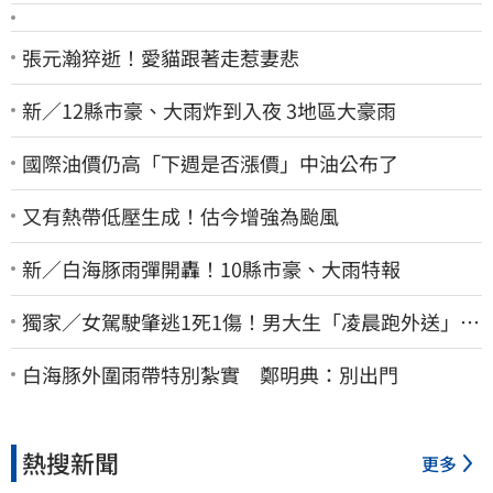
張元瀚猝逝！愛貓跟著走惹妻悲
新／12縣市豪、大雨炸到入夜 3地區大豪雨
國際油價仍高「下週是否漲價」中油公布了
又有熱帶低壓生成！估今增強為颱風
新／白海豚雨彈開轟！10縣市豪、大雨特報
獨家／女駕駛肇逃1死1傷！男大生「凌晨跑外送」挨
撞 媽淚：家快瓦解
白海豚外圍雨帶特別紮實 鄭明典：別出門
熱搜新聞
更多