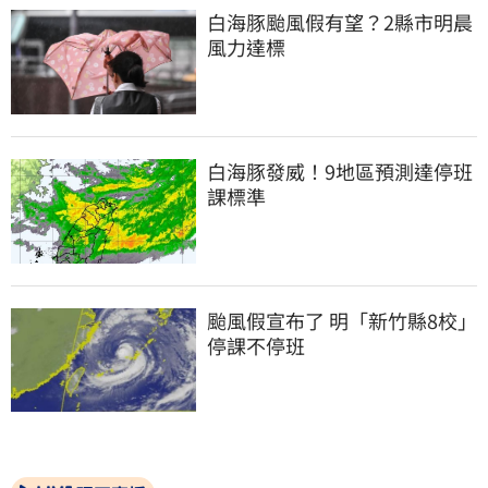
白海豚颱風假有望？2縣市明晨
風力達標
白海豚發威！9地區預測達停班
課標準
颱風假宣布了 明「新竹縣8校」
停課不停班