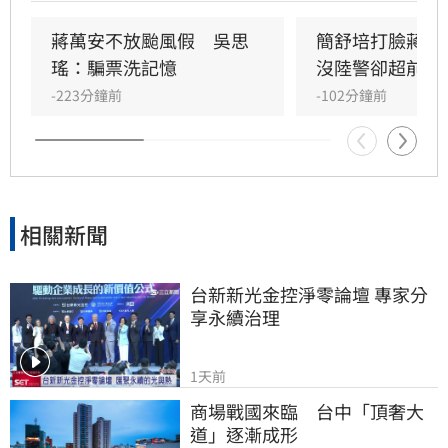
布陸警。對此，民進黨台北市長參選人沈伯洋回
應，市民會有的疑慮，不會說是精不精準的問
蔣萬安不放颱風假　吳思
簡舒培打臉蔣萬
題，而是SOP是什麼？你的標準是什麼？能不能
瑤：騙票洗記憶
沒陸警卻超前放
夠公開透明，讓市民能夠事先知道說，原來標準
-223分鐘前
-102分鐘前
是這樣，所以今天有放、今天沒有放。他呼籲，
還是很希望說能夠有一些比
相關新聞
台新新光金控淨零論壇 專家分
享永續治理
1天前
商場戰國來臨　台中「頂奢大
道」逐漸成形