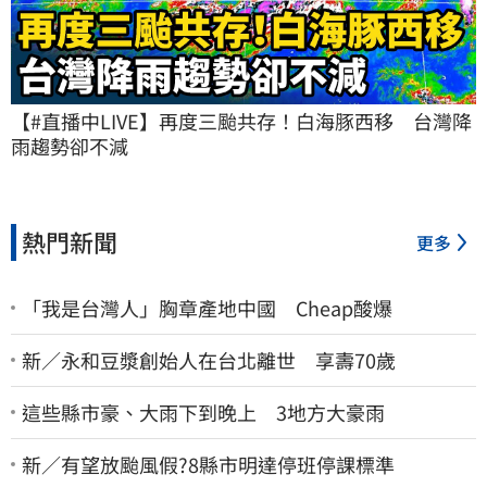
【#直播中LIVE】再度三颱共存！白海豚西移　台灣降
雨趨勢卻不減
熱門新聞
更多
「我是台灣人」胸章產地中國 Cheap酸爆
新／永和豆漿創始人在台北離世 享壽70歲
這些縣市豪、大雨下到晚上 3地方大豪雨
新／有望放颱風假?8縣市明達停班停課標準