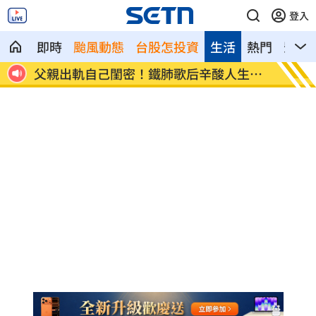
登入
即時
颱風動態
台股怎投資
生活
熱門
影音
又奪
父親出軌自己閨密！鐵肺歌后辛酸人生曝
里長表
光