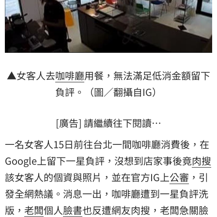
▲女客人去
咖啡廳
用餐，無法滿足低消金額留下
負評。（圖／翻攝自IG）
[廣告] 請繼續往下閱讀…
一名女客人15日前往台北一間咖啡廳消費後，在
Google上留下一星負評，沒想到店家事後竟
肉搜
該女客人的個資與照片，並在官方IG上
公審
，引
發全網熱議。消息一出，咖啡廳遭到一星負評洗
版，
老闆
個人
臉書
也反遭網友肉搜，老闆急關臉