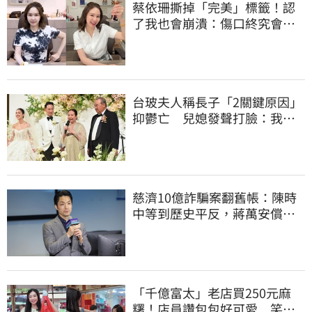
蔡依珊撕掉「完美」標籤！認
了我也會崩潰：傷口終究會癒
合
台玻夫人稱長子「2關鍵原因」
抑鬱亡 兒媳發聲打臉：我從
來不信⋯
慈濟10億詐騙案翻舊帳：陳時
中等到歷史平反，蔣萬安償還
2022政治利息
「千億富太」老店買250元麻
糬！店員讚包包好可愛 笑