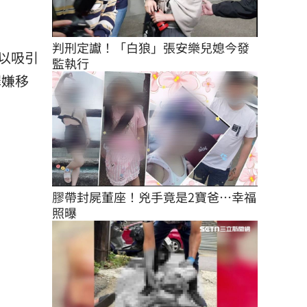
判刑定讞！「白狼」張安樂兒媳今發
以吸引
監執行
罪嫌移
膠帶封屍董座！兇手竟是2寶爸…幸福
照曝