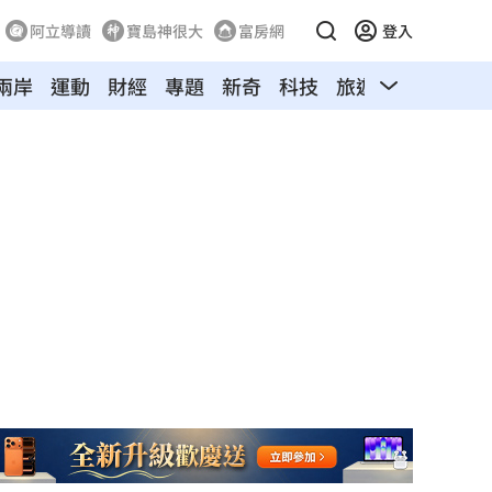
阿立導讀
寶島神很大
富房網
登入
兩岸
運動
財經
專題
新奇
科技
旅遊
汽車
寵物