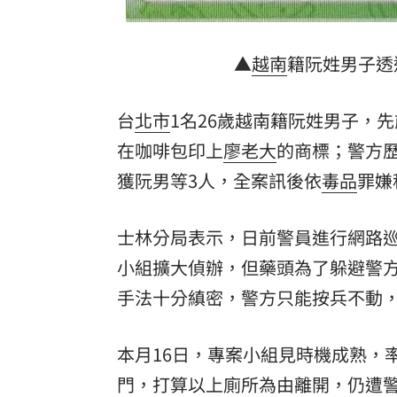
▲
越南
籍阮姓男子透過
台
北市
1名26歲越南籍阮姓男子，先
在咖啡包印上
廖老大
的商標；警方
獲阮男等3人，全案訊後依
毒品
罪嫌
士林分局表示，日前警員進行網路
小組擴大偵辦，但藥頭為了躲避警
手法十分縝密，警方只能按兵不動
本月16日，專案小組見時機成熟，
門，打算以上廁所為由離開，仍遭