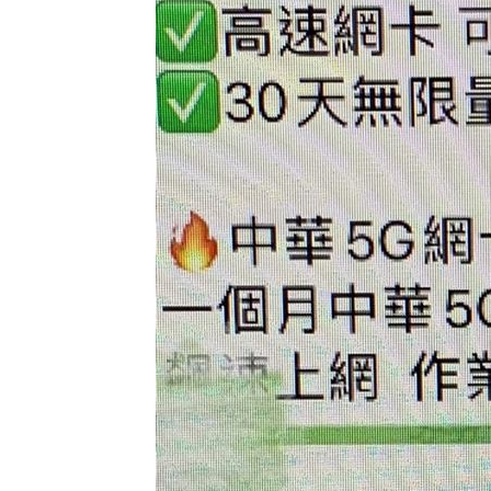
杜金龍點名：「這檔權值股」千萬別長
額頭冒出痘痘 女手癢猛摳竟成「病毒
台灣彩券開獎直播中
20:31
LIVE三立+24小時直播
15:27
三立iNEWS新聞台線上直播
18:00
理想混蛋號召粉絲跨海追星吃美食！
18: