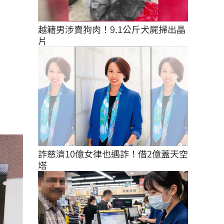
越籍男涉賣狗肉！9.1公斤犬屍掃出晶
片
詐慈濟10億女律也遇詐！借2億蓋天空
塔