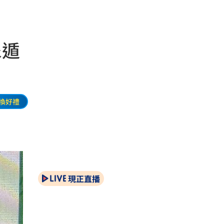
尿遁
換好禮
現正直播