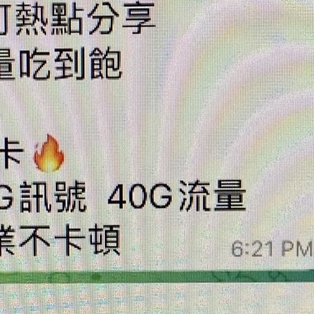
抱
23:25
疣」
23:18
15