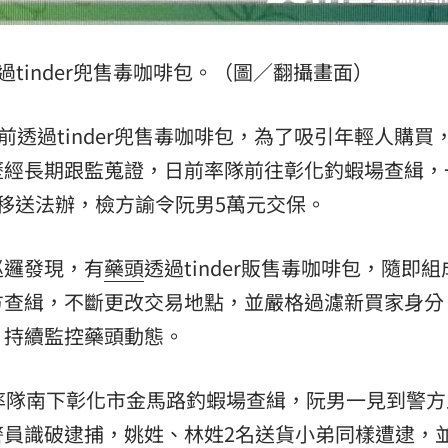
tinder兜售毒咖啡包。（圖／翻攝畫面）
前透過tinder兜售毒咖啡包，為了吸引年輕人購買
歷經長期跟監蒐證，日前率隊前往彰化釣蝦場查緝，
移送法辦，檢方諭令阮男5萬元交保。
巡邏發現，有
藥頭
透過tinder販售毒咖啡包，隨即
方查緝，不斷更改交易地點，並嚴格過濾新買家身分
，持續監控藥頭動態。
率隊南下彰化市金馬路釣蝦場查緝，阮男一見到警方
警員識破逮捕，姚姓、林姓2名送貨小弟同樣遭逮，