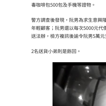
毒咖啡包500包及手機等證物。
警方調查後發現，阮男為求生意興
年輕顧客；阮男還以每次5000元
送法辦，檢方複訊後諭令阮男5萬元
2名送貨小弟則是飭回。