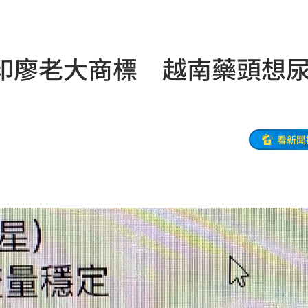
孝順
01:02
20元
01:00
印廖老大商標 越南藥頭想
驚
00:49
00:47
到了
00:43
看新聞
00點
00:40
:19
叫
23:54
！
23:47
死
23:32