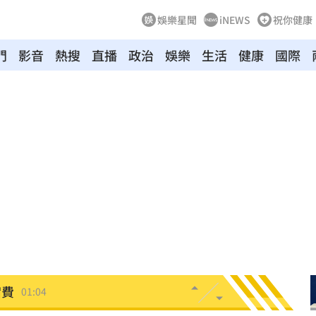
娛樂星聞
iNEWS
祝你健康
門
影音
熱搜
直播
政治
娛樂
生活
健康
國際
朝聖
01:35
8元
01:30
穩
01:26
年
01:20
發展
01:13
2歲
01:10
光
01:05
宿費
01:04