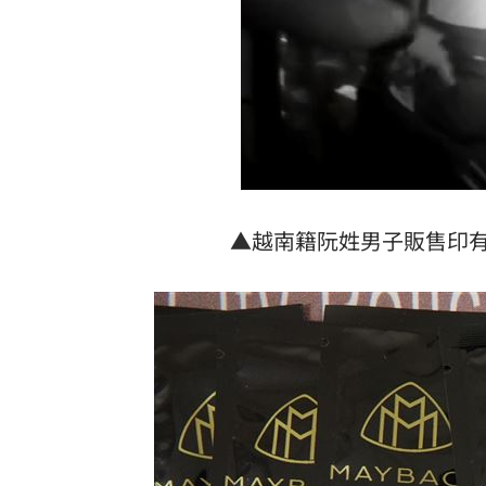
▲越南籍阮姓男子販售印