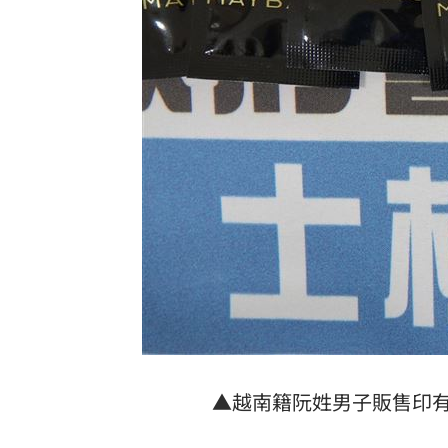
▲越南籍阮姓男子販售印