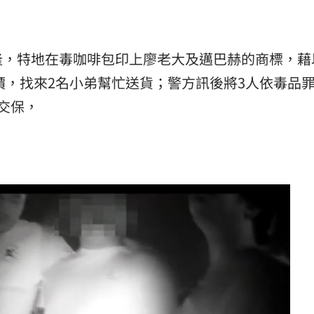
隆，特地在毒咖啡包印上廖老大及邁巴赫的商標，藉
代價，找來2名小弟幫忙送貨；警方訊後將3人依毒品
交保，