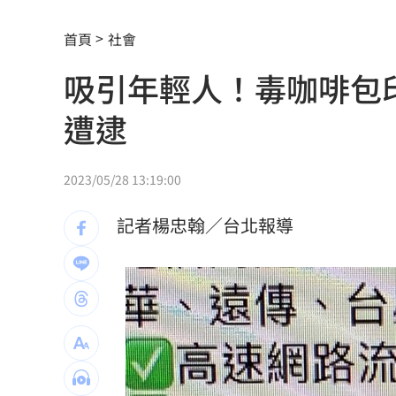
24歲存款破百萬！她公開致富關鍵：超
首頁
社會
這大廠產能利用率衝90% 目標價上看2
吸引年輕人！毒咖啡包
埃及知名女星涉毒被判死 引發社會震
遭逮
桃園聯隊奪世界青棒亞軍 張善政接機
男駕車至議員服務處嗆開槍 台中警抓
2023/05/28 13:19:00
新／Sandisk挫5%！台指期翻紅站回440
記者楊忠翰／台北報導
勞動部：Uber Eats疊單計算方式違法
00
斷交國200萬磅蝦遭我友邦封殺！業者慘
新北待售餘屋萬8戶 永和竟只賣贏八里
為5億商機翻臉 肥大叔插刀：要死一起