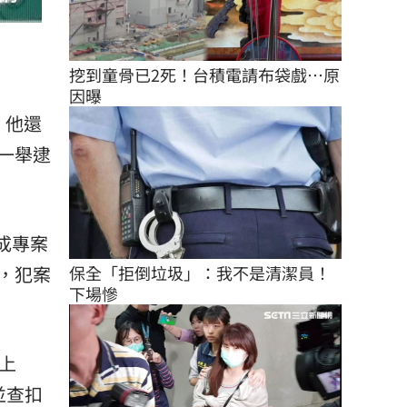
挖到童骨已2死！台積電請布袋戲…原
因曝
，他還
一舉逮
組成專案
保全「拒倒垃圾」：我不是清潔員！
，犯案
下場慘
上
並查扣