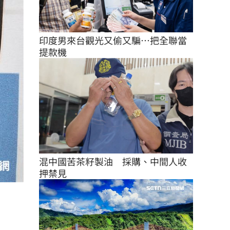
印度男來台觀光又偷又騙…把全聯當
提款機
混中國苦茶籽製油　採購、中間人收
押禁見