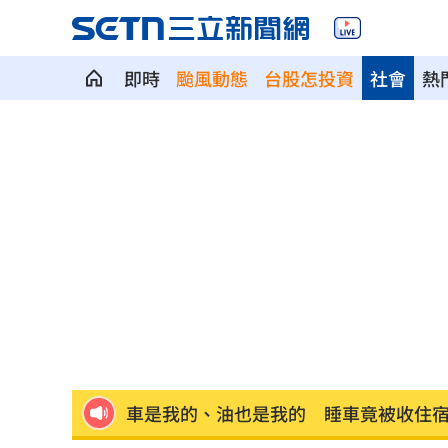
即時
颱風動態
台股怎投資
社會
熱
慈濟買BNT被詐10億！藍昔嗆擋疫苗網
它躋身美禁令受惠者 上半年EPS衝2.5
高溫重創雞蛋產量 最快要等到9月才回
7月營收寫同期次高 聯寶訂單看到2027
台股收復44000點大關 2關鍵看AI產業
他見搶案挺身相救遭圍毆亡！嫌犯最小1
扣款人數狂增4成 國泰小龍基金布局曝
車是我的、油也是我的 睡車竟被收住