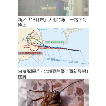
新／「15縣市」大雨特報　一路下到
晚上
白海豚逼近…北部發陸警？賈新興揭1
關鍵