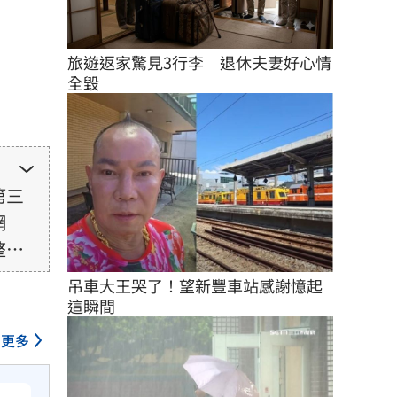
旅遊返家驚見3行李　退休夫妻好心情
全毀
第三
網
整性
未取
吊車大王哭了！望新豐車站感謝憶起
由使
這瞬間
更多