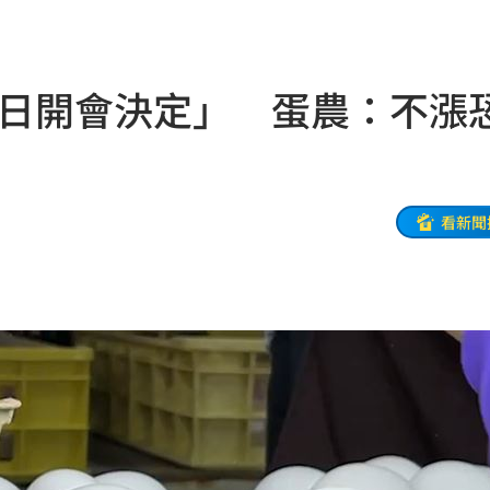
光
01:05
宿費
01:04
6日開會決定」 蛋農：不漲
孝順
01:02
20元
01:00
驚
00:49
看新聞
00:47
到了
00:43
00點
00:40
:19
叫
23:54