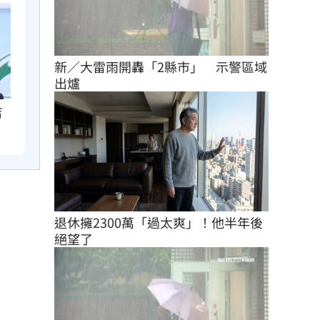
新／大雷雨開轟「2縣市」　示警區域
出爐
吉
退休擁2300萬「過太爽」！他半年後
絕望了