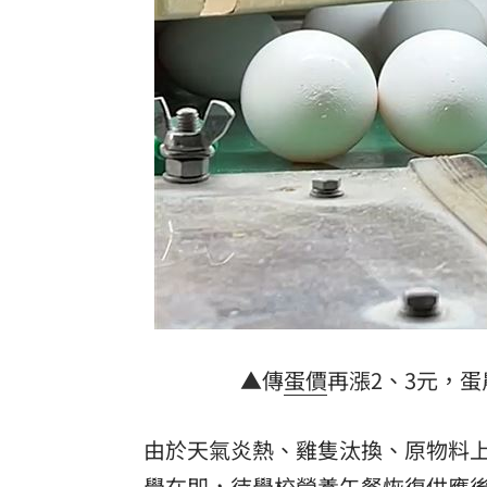
新北待售餘屋萬8戶 永和竟只賣贏八里
為5億商機翻臉 肥大叔插刀：要死一起
杜金龍點名：「這檔權值股」千萬別長
額頭冒出痘痘 女手癢猛摳竟成「病毒
台灣彩券開獎直播中
20:31
LIVE三立+24小時直播
15:27
三立iNEWS新聞台線上直播
18:00
理想混蛋號召粉絲跨海追星吃美食！
18:
▲傳
蛋價
再漲2、3元，
由於天氣炎熱、雞隻汰換、原物料
學在即，待學校營養午餐恢復供應