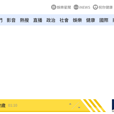
娛樂星聞
iNEWS
祝你健康
門
影音
熱搜
直播
政治
社會
娛樂
健康
國際
朝聖
01:35
8元
01:30
穩
01:26
年
01:20
發展
01:13
2歲
01:10