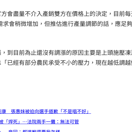
官方會盡量不介入產銷雙方在價格上的決定，目前每
學後需求會稍微增加，但推估進行產量調節的話，應足
漲，到目前為止還沒有調漲的原因主要是上頭施壓凍
示「已經有部分農民承受不小的壓力，現在越低調越
衝康 張惠妹被迫向選手道歉「不是唱不好」
被「焊死」…法院兩手一攤：無法可管
」 竟回：都道歉還要我怎樣