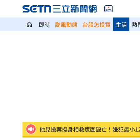
即時
颱風動態
台股怎投資
生活
熱
慈濟買BNT被詐10億！藍昔嗆擋疫苗網
它躋身美禁令受惠者 上半年EPS衝2.5
高溫重創雞蛋產量 最快要等到9月才回
7月營收寫同期次高 聯寶訂單看到2027
台股收復44000點大關 2關鍵看AI產業
他見搶案挺身相救遭圍毆亡！嫌犯最小1