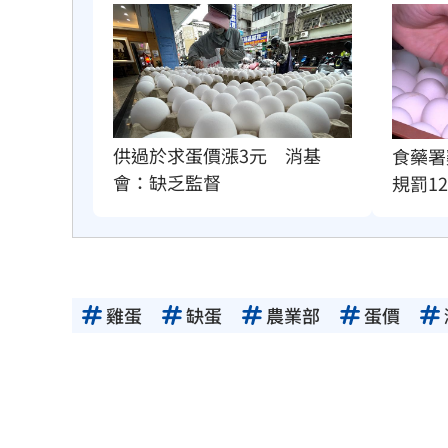
供過於求蛋價漲3元　消基
食藥署
會：缺乏監督
規罰1
雞蛋
缺蛋
農業部
蛋價