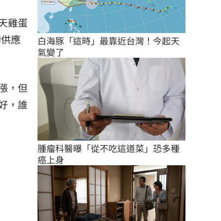
天雞蛋
夠供應
白海豚「這時」最靠近台灣！今起天
氣變了
漲，但
好，誰
腫瘤科醫曝「從不吃這道菜」恐多種
癌上身