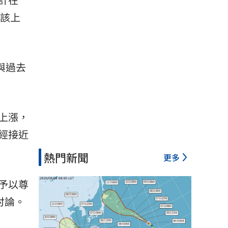
早該上
與過去
上漲，
經接近
熱門新聞
更多
予以尊
討論。