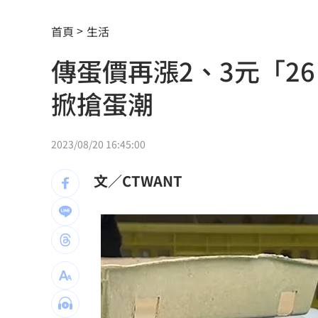
扣款人數狂增4成 國泰小龍基金布局曝
首頁
生活
車是我的、油也是我的 睡車竟被收住
傳蛋價再漲2、3元「2
24歲存款破百萬！她公開致富關鍵：超
掀搶蛋潮
這大廠產能利用率衝90% 目標價上看2
埃及知名女星涉毒被判死 引發社會震
2023/08/20 16:45:00
桃園聯隊奪世界青棒亞軍 張善政接機
文／CTWANT
男駕車至議員服務處嗆開槍 台中警抓
新／Sandisk挫5%！台指期翻紅站回440
勞動部：Uber Eats疊單計算方式違法
00
斷交國200萬磅蝦遭我友邦封殺！業者慘