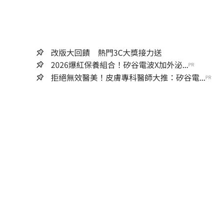
改版大回饋 熱門3C大獎接力送
2026爆紅保養組合！矽谷電波X加外泌...
PR
拒絕無效醫美！皮膚專科醫師大推：矽谷電...
PR