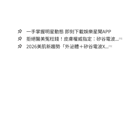
一手掌握明星動態 即刻下載娛樂星聞APP
拒絕醫美冤枉錢！皮膚權威指定：矽谷電波...
PR
2026美肌新趨勢「外泌體＋矽谷電波X...
PR