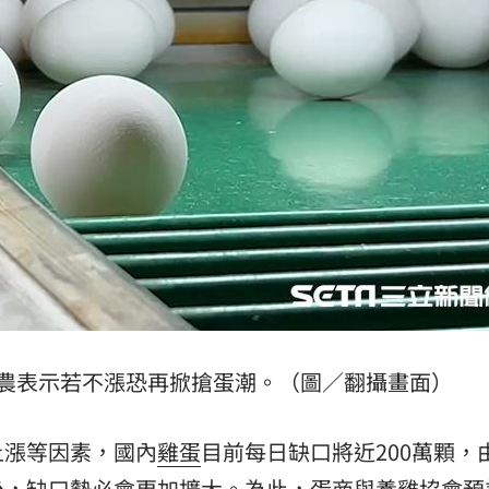
！
23:47
死
23:32
抱
23:25
疣」
23:18
15
蛋農表示若不漲恐再掀搶蛋潮。（圖／翻攝畫面）
上漲等因素，國內
雞蛋
目前每日缺口將近200萬顆，
後，缺口勢必會更加擴大。為此，蛋商與養雞協會預