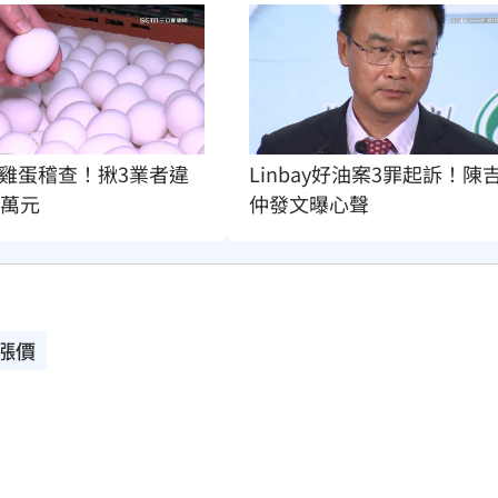
雞蛋稽查！揪3業者違
Linbay好油案3罪起訴！陳
2萬元
仲發文曝心聲
漲價