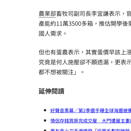
農業部
畜牧司副司長李宜謙表示，
產能約11萬3500多箱，推估開
國人需求。
但也有蛋農表示，其實蛋價早該上
究竟是何人施壓卻不願透漏，更表
都不想被關注」。
延伸閱讀
好聲音黑幕／第2季選手曝全球海選被
情侶存錢買房完成交屋 大門遭屋主妻
男友拿小刀手滑噴飛「從眉毛劃到她臉