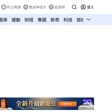
阿立導讀
寶島神很大
富房網
登入
兩岸
運動
財經
專題
新奇
科技
旅遊
汽車
寵物