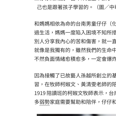
己也是跟著孩子學習的。（圖／中
和媽媽相依為命的台南男童仔仔（
過生活，媽媽一度陷入困境不知所
別人分享我內心的苦和傷害，就一
就像是我獨有的，雖然我們的生命
不然負面情緒愈積愈多，一定會爆
因為接觸了已故藝人孫越所創立的
習，在牧師柯婌文、黃清雯老師的
1919 陪讀班的柯婌文牧師表示
多
弱勢
家庭需要幫助和陪伴，仔仔