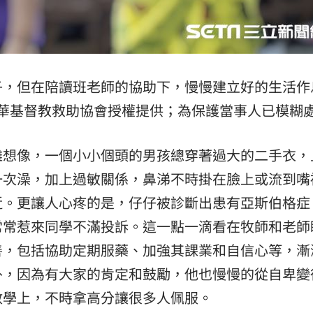
子，但在陪讀班老師的協助下，慢慢建立好的生活作
華基督教救助協會授權提供；為保護當事人已模糊
難想像，一個小小個頭的男孩總穿著過大的二手衣，
一次澡，加上過敏關係，鼻涕不時掛在臉上或流到嘴
近。更讓人心疼的是，仔仔被診斷出患有亞斯伯格症
常常惹來同學不滿投訴。這一點一滴看在牧師和老師
善，包括協助定期服藥、加強其課業和自信心等，漸
外，因為有大家的肯定和鼓勵，他也慢慢的從自卑變
數學上，不時拿高分讓很多人佩服。