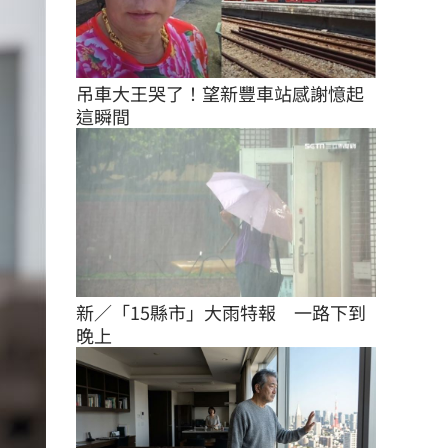
吊車大王哭了！望新豐車站感謝憶起
這瞬間
新／「15縣市」大雨特報　一路下到
晚上