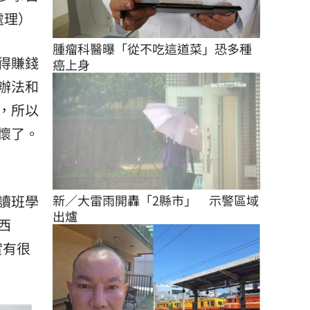
處理）
腫瘤科醫曝「從不吃這道菜」恐多種
得賺錢
癌上身
辦法和
，所以
懷了。
新／大雷雨開轟「2縣市」　示警區域
讀班學
出爐
西
實有很