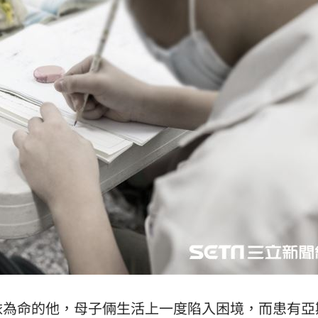
警」
20:39
擴建
20:39
20:38
15
依為命的他，母子倆生活上一度陷入困境，而患有亞