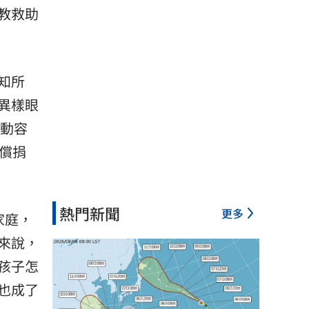
教救助
知所
異樣眼
動容
償捐
熱門新聞
更多
家庭，
來說，
孩子怎
也成了