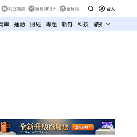
阿立導讀
寶島神很大
富房網
登入
兩岸
運動
財經
專題
新奇
科技
旅遊
汽車
寵物