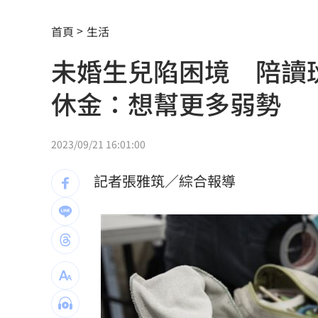
贓款換黃金藏豪宅 律師勾宗教世家關
首頁
生活
32歲女網購43億動漫周邊2000筆惡意棄
未婚生兒陷困境 陪讀
藍網軍黑夜奇俠買個資威脅 女撿半年
休金：想幫更多弱勢
傳社宅「只會新增3萬戶」 劉世芳說話
白海豚進逼北台灣 侯友宜令新北戒備
2023/09/21 16:01:00
漢光42／第五作戰區實施關鍵基礎設施
記者張雅筑／綜合報導
快訊／威力彩頭獎2億 8／6開獎號碼
2
桃園5區8/10停水11小時 近10萬戶受
「白海豚」最快明發海警 卓榮泰發聲
李棟旭拍裸露戲拚了 戒酒半年狂操肌