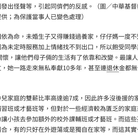
制發出怪聲等，引起同儕們的反感。（圖／中華基督
提供；為保護當事人已變色處理）
相依為命，未婚生子又得賺錢過養家，仔仔媽一度不
因為未定時服務加上情緒找不到出口，所以飽受同學
關懷，讓他們母子倆的生活有了依靠和改變。最讓人
，她一路走來無私奉獻10多年，甚至連
退休
金都無
齡兒家庭的雙薪比率高達逾7成，因此許多沒後援的
補習班或才藝班等，但對於一些經濟較為匱乏的家庭
力讓小孩去參加額外的校外課輔班或才藝班。而這些
場合，有的只好在外遊蕩或是獨自在家等，而這其實