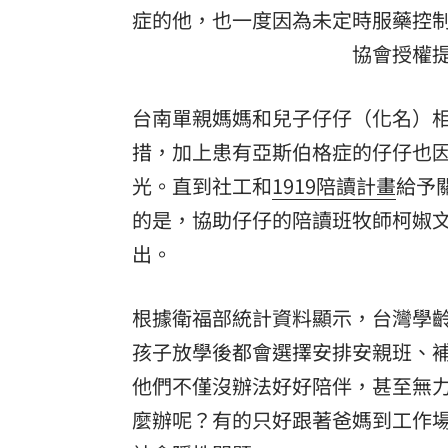
症的他，也一度因為未定時服藥控
協會授權
台南單親媽媽和兒子仔仔（化名）
措，加上患有亞斯伯格症的仔仔也
光。直到社工和
1919陪讀計畫
給予
的是，協助仔仔的陪讀班牧師柯婌文
出。
根據衛福部統計資料顯示，台灣學
孩子放學後都會選擇安排安親班、
他們不僅沒辦法好好陪伴，甚至無
麼辦呢？有的只好跟著爸媽到工作