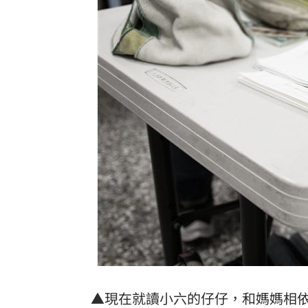
慈濟被詐10億 王必勝曝「陳時中早示
華邦電：記憶體2027年更吃緊 高雄廠
7年內連罹2癌！她「愛吃3款點心」惹禍
遠見天下創辦人高希均90歲辭世！
20:35
台灣彩券開獎直播中
20:31
LIVE三立+24小時直播
15:27
三立iNEWS新聞台線上直播
18:00
理想混蛋號召粉絲跨海追星吃美食！
18:
▲現在就讀小六的仔仔，和媽媽相