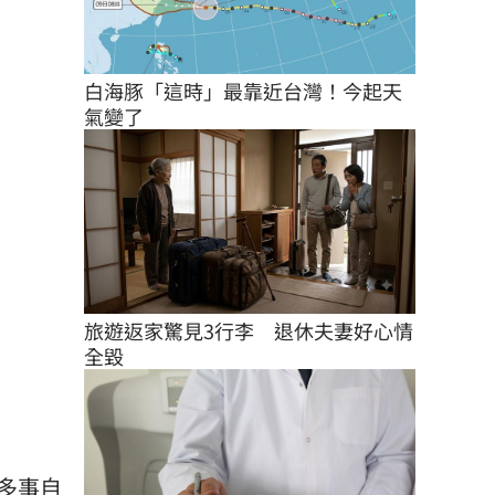
白海豚「這時」最靠近台灣！今起天
氣變了
旅遊返家驚見3行李　退休夫妻好心情
全毀
多事自