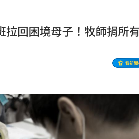
係曝
21:08
單
21:05
班拉回困境母子！牧師捐所
逮人
20:55
了
20:52
防災
20:52
看新聞
防衛
20:52
0:51
影響
20:43
了
20:40
肉
20:40