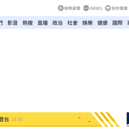
娛樂星聞
iNEWS
祝你健康
門
影音
熱搜
直播
政治
社會
娛樂
健康
國際
門
21:18
避嫌
21:17
腺癌
21:13
知』
21:10
照登台
21:10
破百萬
21:08