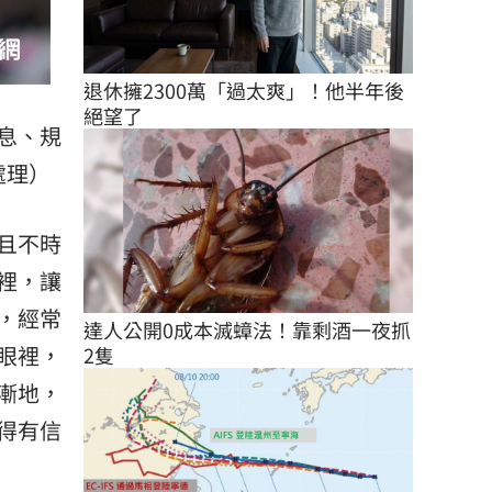
退休擁2300萬「過太爽」！他半年後
絕望了
息、規
處理）
且不時
裡，讓
，經常
達人公開0成本滅蟑法！靠剩酒一夜抓
眼裡，
2隻
漸地，
得有信