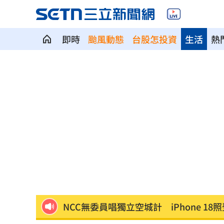
即時
颱風動態
台股怎投資
生活
熱
中國製路由器資安漏洞！逾20設備藏後
IU社群發前男友 韓網替她抱不平：該
二手菸超毒！她陪夫看病 意外查出肺
詐慈濟10億！律師驚揭陳時中『根本先
NCC無委員唱獨立空城計 iPhone 18
650萬冊神話崩!《週刊少年Jump》跌