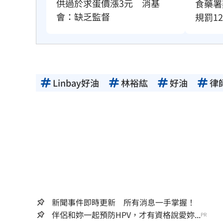
供過於求蛋價漲3元　消基
食藥署
會：缺乏監督
規罰1
Linbay好油
林裕紘
好油
律
新聞事件即時更新 所有消息一手掌握！
伴侶和妳一起預防HPV，才有資格說愛妳...
PR