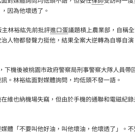
紘面對媒體詢問均低頭不語，但委任
律師
受訪時一度
」，因為他壞透了。
版主林裕紘先前批評
進口蛋
議題槓上農業部，自稱全
政治人物都發聲力挺他，結果全案大逆轉為自導自演
灣，下機後被桃園市政府警察局刑事警察大隊人員帶
複訊。林裕紘面對媒體詢問，均低頭不發一語。
機在維也納機場失竊，但由於手機的通聯和電磁紀錄
要媒體「不要叫他好油，叫他壞油，他壞透了」。不