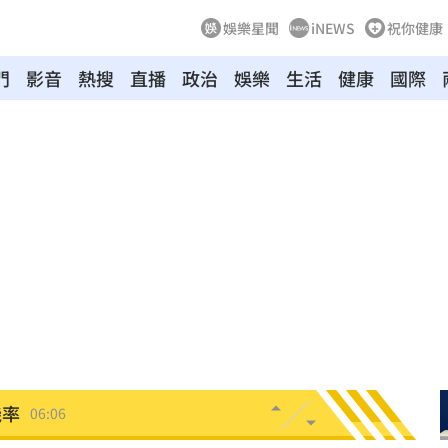
娛樂星聞
iNEWS
祝你健康
門
影音
熱搜
直播
政治
娛樂
生活
健康
國際
送醫
06:24
彈
06:21
點
06:12
爆
06:10
鍵
06:08
07
機率
06:06