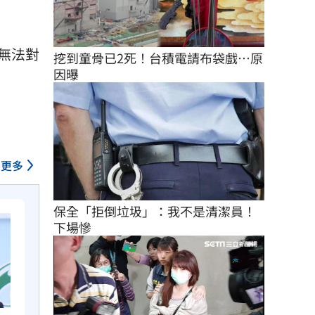
無法對
挖到童骨已2死！台積電請布袋戲…原
因曝
更多
保全「拒倒垃圾」：我不是清潔員！
下場慘