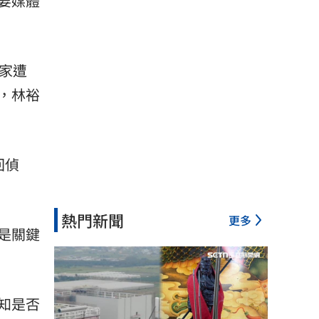
要媒體
家遭
，林裕
回偵
熱門新聞
更多
是關鍵
知是否