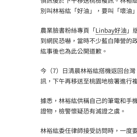
偵訊後於下午移送桃檢複訊。林裕
別叫林裕紘「好油」，要叫「壞油
農業臉書粉絲專頁「
Linbay好油
」
到網民恐嚇，當時不少藍白陣營的
紘事後也為此公開道歉。
今（7）日清晨林裕紘搭機返回台
訊，下午再移送至桃園地檢署進行
據悉，林裕紘供稱自己的筆電和手
證物，檢警懷疑恐有滅證之虞。
林裕紘委任律師接受訪問時，一度