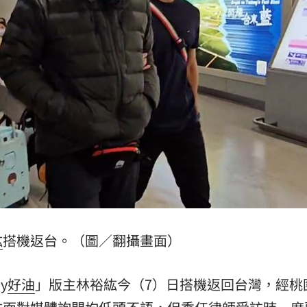
罵爆
05:32
成
05:30
嗨
05:30
15
紘
搭機返台。（圖／翻攝畫面）
y
好油
」版主林裕紘今（7）日搭機返回台灣，經桃