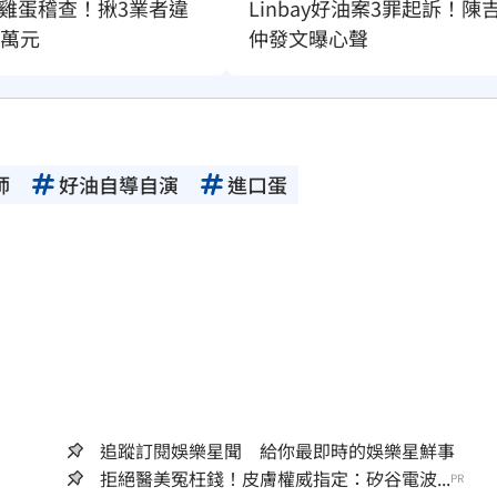
雞蛋稽查！揪3業者違
Linbay好油案3罪起訴！陳
2萬元
仲發文曝心聲
師
好油自導自演
進口蛋
追蹤訂閱娛樂星聞 給你最即時的娛樂星鮮事
拒絕醫美冤枉錢！皮膚權威指定：矽谷電波...
PR