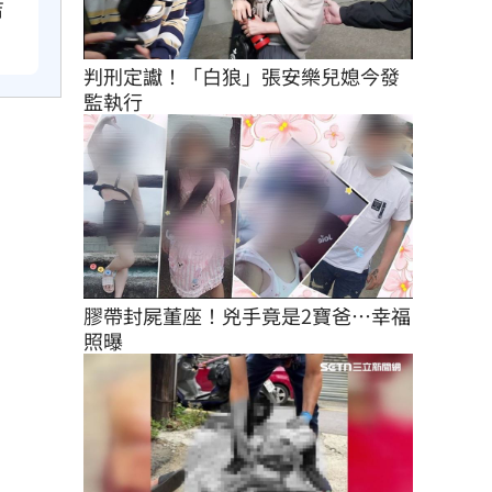
吉
判刑定讞！「白狼」張安樂兒媳今發
監執行
膠帶封屍董座！兇手竟是2寶爸…幸福
照曝