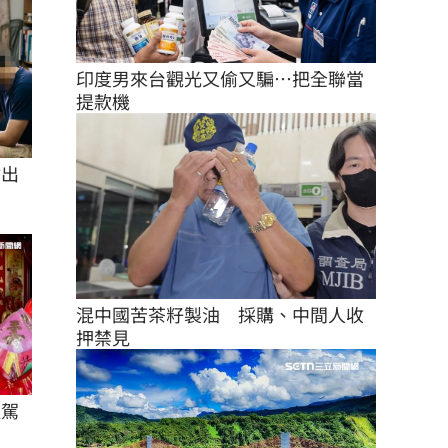
印度男來台觀光又偷又騙…把全聯當
提款機
付出
混中國苦茶籽製油　採購、中間人收
押禁見
駐駕