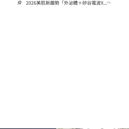
2026美肌新趨勢「外泌體＋矽谷電波X...
PR