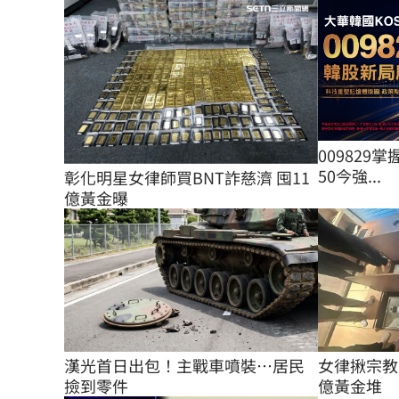
009829掌
50今強...
彰化明星女律師買BNT詐慈濟 囤11
億黃金曝
女律揪宗教
漢光首日出包！主戰車噴裝…居民
億黃金堆
撿到零件