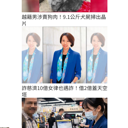
越籍男涉賣狗肉！9.1公斤犬屍掃出晶
片
詐慈濟10億女律也遇詐！借2億蓋天空
塔