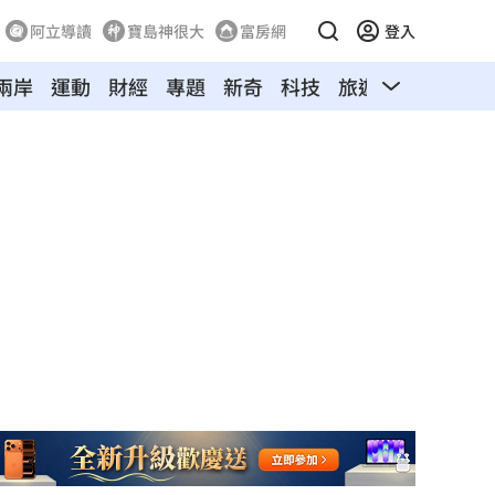
阿立導讀
寶島神很大
富房網
登入
兩岸
運動
財經
專題
新奇
科技
旅遊
汽車
寵物