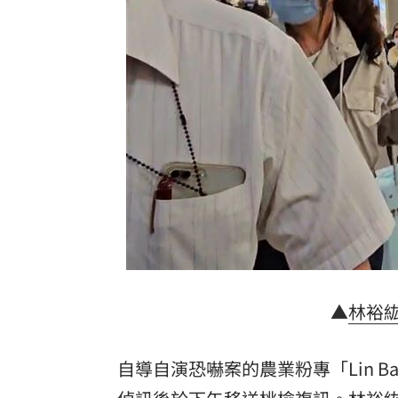
慈濟遭詐10億 陳時中4年前苦勸1句被
設備大廠的「他」！上半年獲利達去年6
外資砍它2萬張 38萬股東拿綠螢光棒自
台灣彩券開獎直播中
20:31
LIVE三立+24小時直播
15:27
三立iNEWS新聞台線上直播
18:00
理想混蛋號召粉絲跨海追星吃美食！
18:
▲
林裕
自導自演恐嚇案的農業粉專「Lin Ba