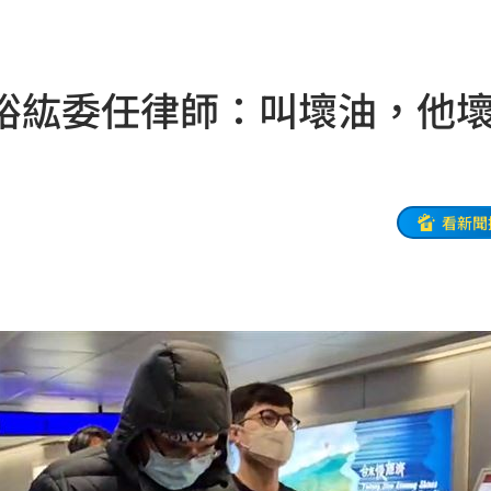
05
命
06:04
裕紘委任律師：叫壞油，他
曝光
06:00
身分
05:50
看新聞
05:48
！
05:45
受阻
05:39
35
張了
05:33