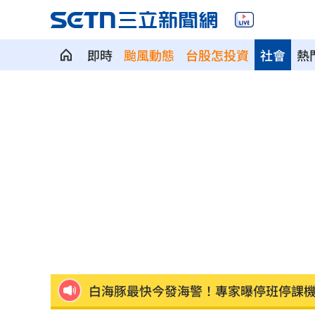
即時
颱風動態
台股怎投資
社會
熱
國道傳嚴重事故！2車碰撞「撇頭」3人
盤前／台指夜盤彈285點 台股拚延續反
美股多收黑！道瓊跌464點 費半小漲39
今迎立秋！「5星座、5生肖」財運旺到
白海豚恐發陸警？專家曝暴風圈觸陸2關
網紅肥大叔猝逝！網淚：一直覺得怪
06:
白海豚最快今發海警！專家曝停班停課