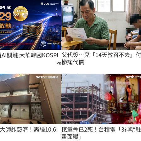
父代簽…兒「14天教召不去」
握AI關鍵 大華韓國KOSPI
慘痛代價
PR
大師詐慈濟！爽睡10.6
挖童骨已2死！台積電「3神明
畫面曝」