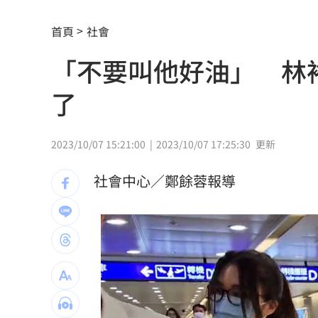
「這10檔」領漲狂飆！海外ETF反攻
06:
首頁
社會
19歲男上國道「離奇火燒車」3人急逃保
「不要叫他好油」 林
避開財務盲點！學會跟家人談錢！
06:00
了
詐慈濟10.6億住豪宅 女律師豪奢生活
女律師為何騙到慈濟10億？李怡貞驚揭
2023/10/07 15:21:00
2023/10/07 17:25:30
更新
淚別高希均！沈春華悲痛揭私下真面目
社會中心／鄭餘蓉報導
外資買超20億元 狂掃這檔近4萬張居冠
北京爆不滿對台軍售 美國防官員訪中
韓股又出事？高盛喊出「新目標價」
05:
台北市長投票結果曝 她驚喊：蔣該緊