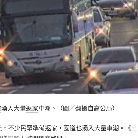
腺癌
21:13
照登台
21:10
知』
21:10
破百萬
21:08
15
道
湧入大量
返家
車潮。（圖／翻攝自高公局）
天，不少民眾準備返家，國道也湧入大量車潮。《三