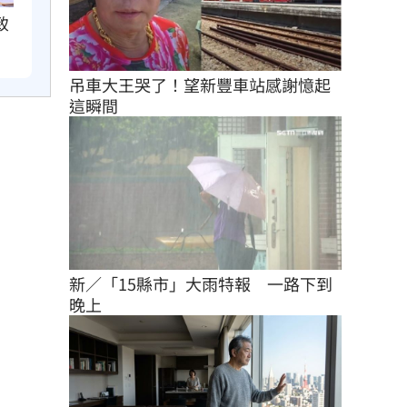
致
吊車大王哭了！望新豐車站感謝憶起
這瞬間
新／「15縣市」大雨特報　一路下到
晚上