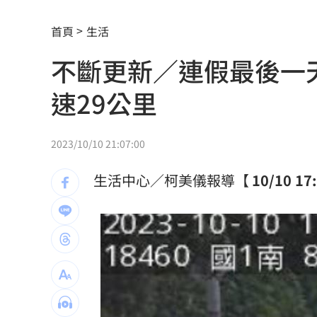
射頻器材全卡關 他：NCC卡越久越多人
首頁
生活
新／美股開盤費半下挫 台指期失守4400
不斷更新／連假最後一
黃禎憲診所挺蔣舊照遭出征！老病患不
速29公里
陳傑憲炸裂2分砲 統一狂掃13安痛宰味
偷吃人妻挨告 小王反控她是時間管理
2023/10/10 21:07:00
公車毒駕出事故？欣欣客運全員尿檢出
生活中心／柯美儀報導【
10/10 1
知名YouTuber命喪喬治亞 死因曝光
21
臉還要再動刀？王彩樺突爆：最後一次
中國製路由器資安漏洞！逾20設備藏後
IU社群發前男友 韓網替她抱不平：該