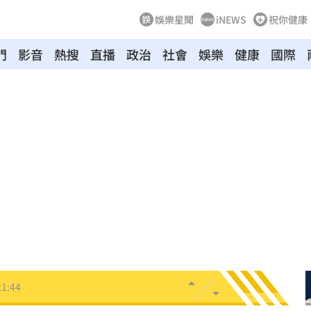
娛樂星聞
iNEWS
祝你健康
門
影音
熱搜
直播
政治
社會
娛樂
健康
國際
物
21:52
竊
21:51
壓
21:49
好
21:49
態曝
21:48
21:44