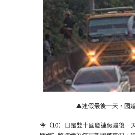
二手菸超毒！她陪夫看病 意外查出肺
NCC無委員唱獨立空城計 iPhone 18
詐慈濟10億！律師驚揭陳時中『根本先
650萬冊神話崩!《週刊少年Jump》跌
台灣彩券開獎直播中
20:31
LIVE三立+24小時直播
15:27
三立iNEWS新聞台線上直播
18:00
理想混蛋號召粉絲跨海追星吃美食！
18:
▲
連假
最後一天，
國
今（10）日是雙十國慶連假最後一