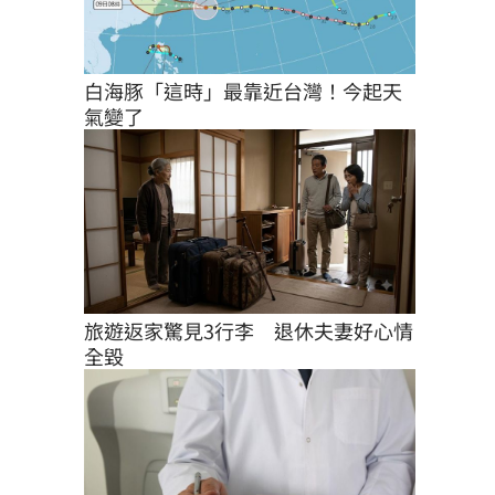
白海豚「這時」最靠近台灣！今起天
氣變了
旅遊返家驚見3行李　退休夫妻好心情
全毀