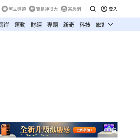
阿立導讀
寶島神很大
富房網
登入
兩岸
運動
財經
專題
新奇
科技
旅遊
汽車
寵物