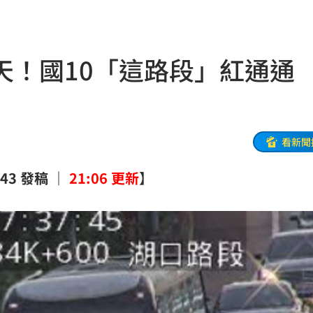
受害
21:43
0點
21:42
天！國10「這路段」紅通通
忍了
21:41
全
21:41
大師
21:32
看新聞
爐！
21:26
7:43 發稿 ｜
21
:06 更新
】
:26
了
21:21
門
21:18
避嫌
21:17