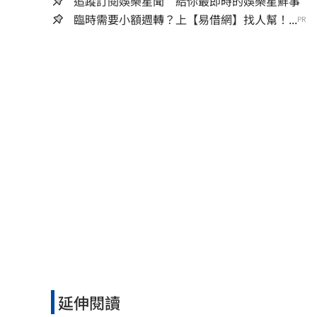
追蹤訂閱娛樂星聞 給你最即時的娛樂星鮮事
臨時需要小額週轉？上【易借網】找人幫！...
PR
延伸閱讀