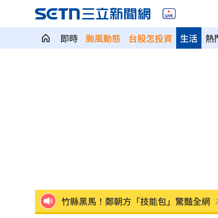
即時
颱風動態
台股怎投資
生活
熱
台人成田機場聽中文5字秒回頭 狂推這
媽媽帶孩童偷辣椒罐 業者：一看是慣
SpaceX9億股解禁潮來襲 估恐引爆賣
羅志祥戲份遭重砍 回應：有存在感就
王祖賢現蹤機場！踩4萬CHANEL真實狀
竹縣黑馬！鄭朝方「技能包」驚豔全網