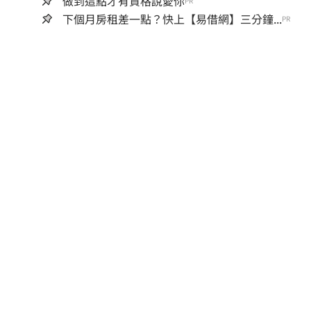
做到這點才有資格說愛你
PR
下個月房租差一點？快上【易借網】三分鐘...
PR