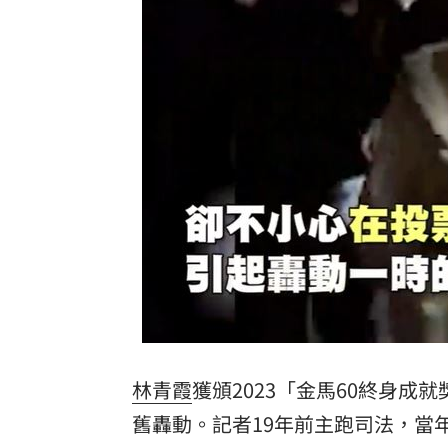
林青霞
獲頒2023「金馬60終身
舊轟動。記者19年前主跑司法，當