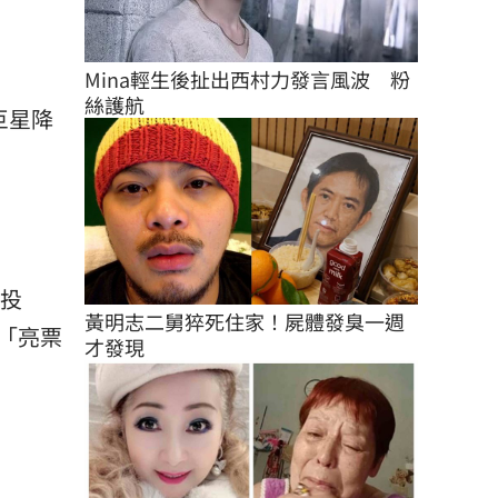
Mina輕生後扯出西村力發言風波　粉
絲護航
巨星降
灣投
黃明志二舅猝死住家！屍體發臭一週
「亮票
才發現