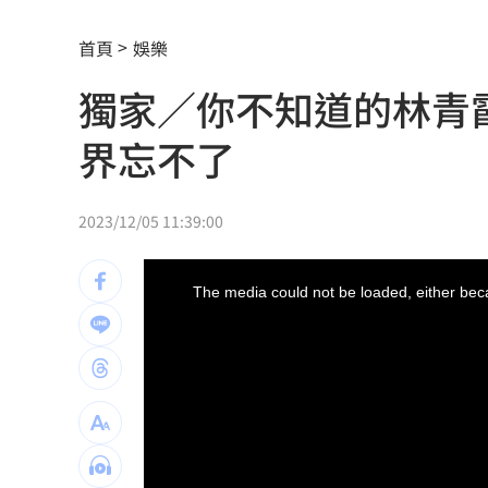
AI和你讀的不同！實測《時代》驚揭1真
首頁
娛樂
這大廠三支柱到位 全年EPS上看5.68元
獨家／你不知道的林青霞
慈濟買BNT被詐10億！藍昔嗆擋疫苗網
界忘不了
它躋身美禁令受惠者 上半年EPS衝2.5
高溫重創雞蛋產量 最快要等到9月才回
2023/12/05 11:39:00
7月營收寫同期次高 聯寶訂單看到2027
This
is
a
The media could not be loaded, either beca
modal
台股收復44000點大關 2關鍵看AI產業
window.
他見搶案挺身相救遭圍毆亡！嫌犯最小1
扣款人數狂增4成 國泰小龍基金布局曝
車是我的、油也是我的 睡車竟被收住