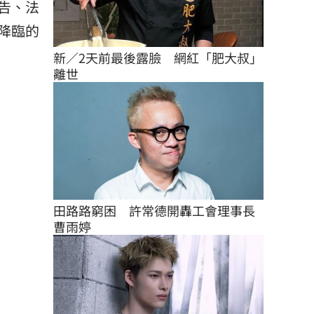
告、法
降臨的
新／2天前最後露臉　網紅「肥大叔」
離世
田路路窮困　許常德開轟工會理事長
曹雨婷