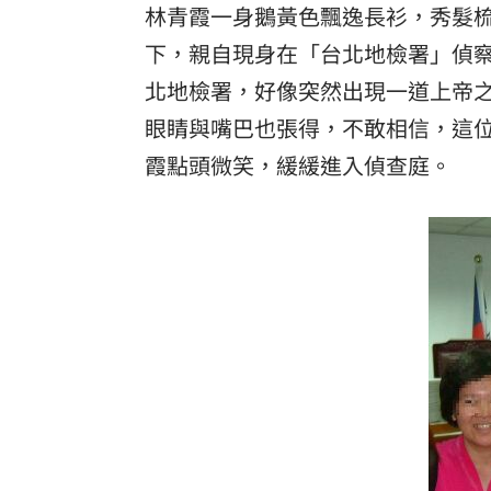
林青霞一身鵝黃色飄逸長衫，秀髮梳
下，親自現身在「台北地檢署」偵
北地檢署，好像突然出現一道上帝
眼睛與嘴巴也張得，不敢相信，這
霞點頭微笑，緩緩進入偵查庭。