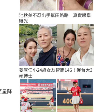
池秋美不忍出手幫田路路　真實暖舉
曝光
姜厚任小24歲女友智商146！獲台大3
碩博士
巨星降