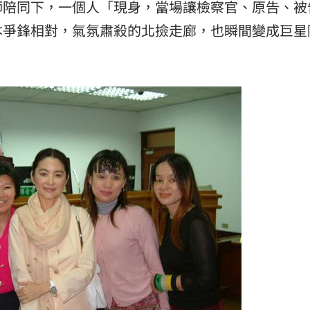
師陪同下，一個人「現身，當場讓檢察官、原告、被
本爭鋒相對，氣氛肅殺的北撿走廊，也瞬間變成巨星