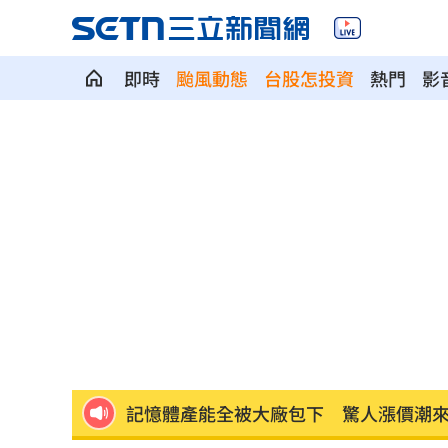
即時
颱風動態
台股怎投資
熱門
影
瞄準胃癌新療法 醣聯啟動一期臨床試
到了機場才知出不去！中國爆鎖國新法
7年前遭譏傻逼！他逆襲超車中國前首富
女兒一句話 兩老退休生活全變調
03:05
記憶體產能全被大廠包下 驚人漲價潮
北美訂單補爆 聯發科小金雞EPS至27.1