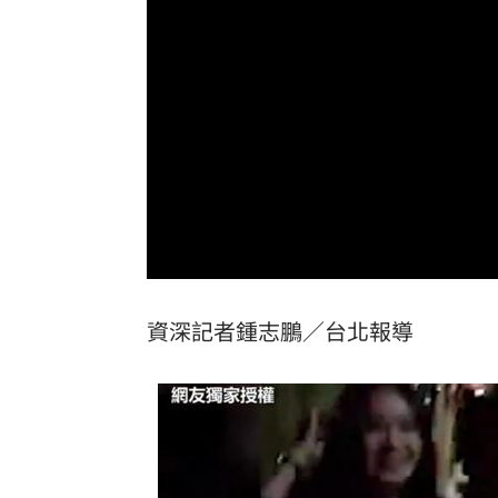
24歲存款破百萬！她公開致富關鍵：超
這大廠產能利用率衝90% 目標價上看2
埃及知名女星涉毒被判死 引發社會震
桃園聯隊奪世界青棒亞軍 張善政接機
台灣彩券開獎直播中
20:31
LIVE三立+24小時直播
15:27
資深記者鍾志鵬／台北報導
三立iNEWS新聞台線上直播
18:00
理想混蛋號召粉絲跨海追星吃美食！
18: