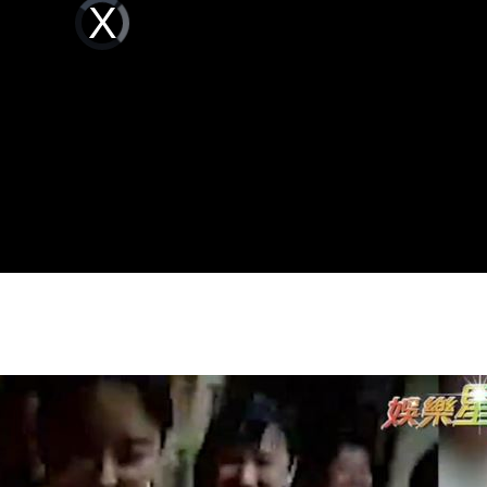
Video
孝順
Player
01:02
is
loading.
20元
01:00
驚
00:49
00:47
15