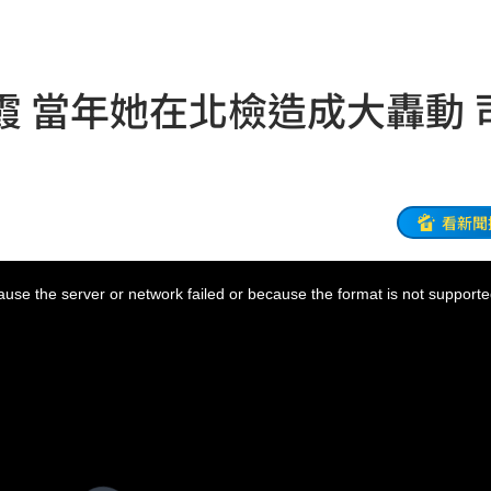
相
02:10
02:00
 當年她在北檢造成大轟動 
朝聖
01:35
8元
01:30
穩
01:26
看新聞
年
01:20
use the server or network failed or because the format is not supporte
發展
01:13
2歲
01:10
光
01:05
宿費
01:04