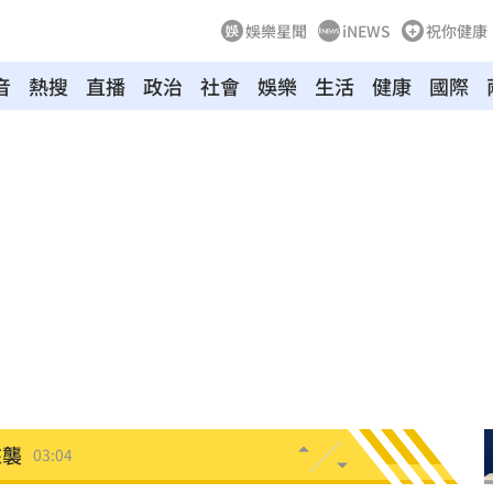
娛樂星聞
iNEWS
祝你健康
音
熱搜
直播
政治
社會
娛樂
生活
健康
國際
驗！
04:02
03:57
03:10
來襲
03:04
2元
02:30