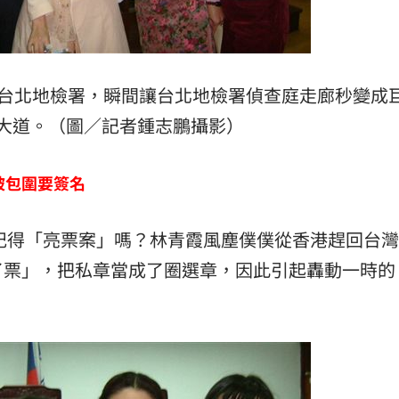
身台北地檢署，瞬間讓台北地檢署偵查庭走廊秒變成
大道。（圖／記者鍾志鵬攝影）
被包圍要簽名
還記得「亮票案」嗎？林青霞風塵僕僕從香港趕回台
了票」，把私章當成了圈選章，因此引起轟動一時的