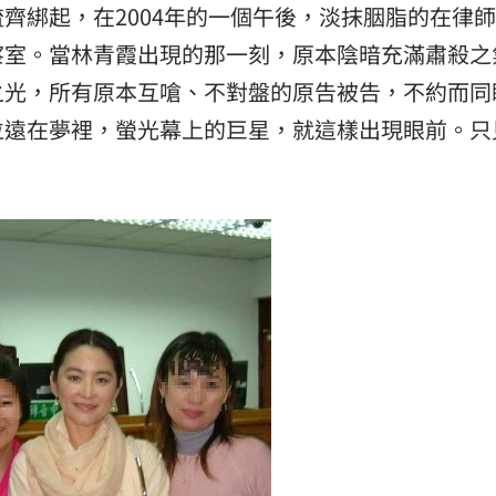
齊綁起，在2004年的一個午後，淡抹胭脂的在律
察室。當林青霞出現的那一刻，原本陰暗充滿肅殺之
之光，所有原本互嗆、不對盤的原告被告，不約而同
位遠在夢裡，螢光幕上的巨星，就這樣出現眼前。只