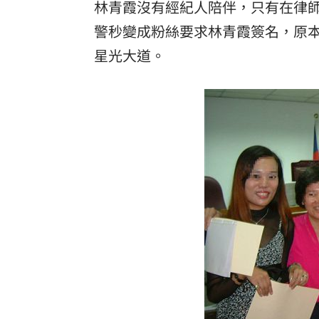
林青霞沒有經紀人陪伴，只有在律
警秒變成粉絲要求林青霞簽名，原
星光大道。