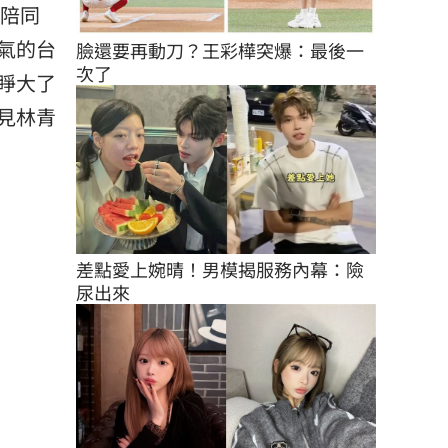
師陪同
氣的台
臉還要再動刀？王彩樺突爆：最後一
次了
睜大了
見林青
差點愛上婉晴！男模揭服務內幕：險
尿出來