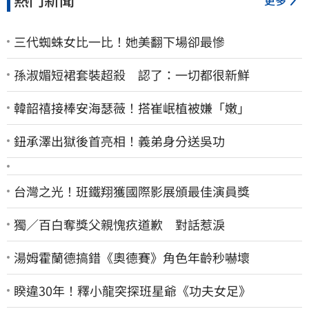
三代蜘蛛女比一比！她美翻下場卻最慘
孫淑媚短裙套裝超殺 認了：一切都很新鮮
韓韶禧接棒安海瑟薇！搭崔岷植被嫌「嫩」
鈕承澤出獄後首亮相！義弟身分送吳功
台灣之光！班鐵翔獲國際影展頒最佳演員獎
獨／百白奪獎父親愧疚道歉 對話惹淚
湯姆霍蘭德搞錯《奧德賽》角色年齡秒嚇壞
睽違30年！釋小龍突探班星爺《功夫女足》