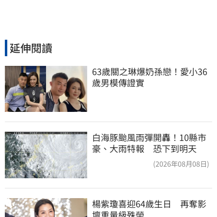
延伸閱讀
63歲關之琳爆奶孫戀！愛小36
歲男模傳證實
白海豚颱風雨彈開轟！10縣市
豪、大雨特報 恐下到明天
(2026年08月08日)
楊紫瓊喜迎64歲生日　再奪影
壇重量級殊榮