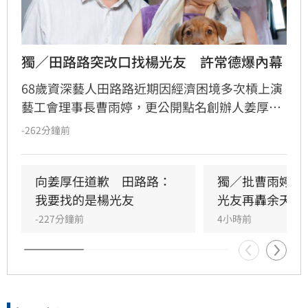
獨／田路路突改口找楊光友　許常德爆內幕
68歲資深藝人田路路近期因經濟困境多次槓上演
藝工會理事長曹雨婷，更公開點名創辦人姜厚任
出面，事後卻發文坦言搞錯對象，真正想找的是
-262分鐘前
前理事長楊光友。楊光友對此回應，質疑田路路
晚年困頓不應全歸咎於工會。對此，音樂人許常
德出面緩頰，建議田路路應先安頓好生活，並提
向姜厚任道歉　田路路：
獨／批曹雨婷帳
議透過口述歷史記錄資深藝人的故事。許常德同
我要找的是楊光友
光友再轟余天工
時批評現任理事長曹雨婷不應神隱，呼籲工會應
-227分鐘前
4小時前
展現具體作為照顧資深藝人，而非僅提供勞健保
功能。整起事件引發關注，田路路則強調目前先
處理身體狀況，後續發展仍待觀察。