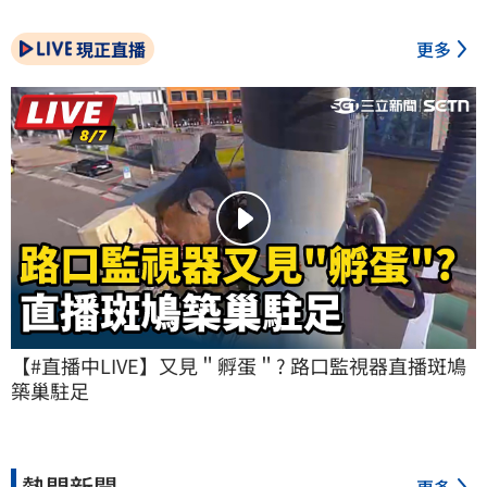
現正直播
更多
【#直播中LIVE】又見＂孵蛋＂? 路口監視器直播斑鳩
築巢駐足
熱門新聞
更多