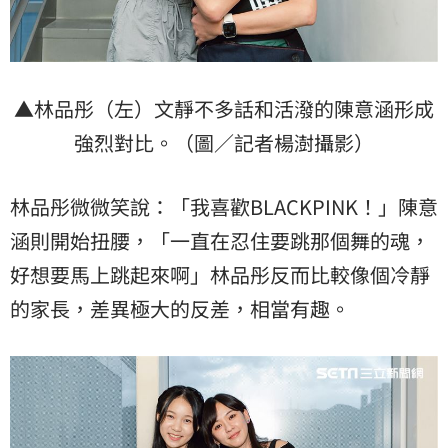
▲林品彤（左）文靜不多話和活潑的陳意涵形成
強烈對比。（圖／記者楊澍攝影）
林品彤微微笑說：「我喜歡BLACKPINK！」陳意
涵則開始扭腰，「一直在忍住要跳那個舞的魂，
好想要馬上跳起來啊」林品彤反而比較像個冷靜
的家長，差異極大的反差，相當有趣。