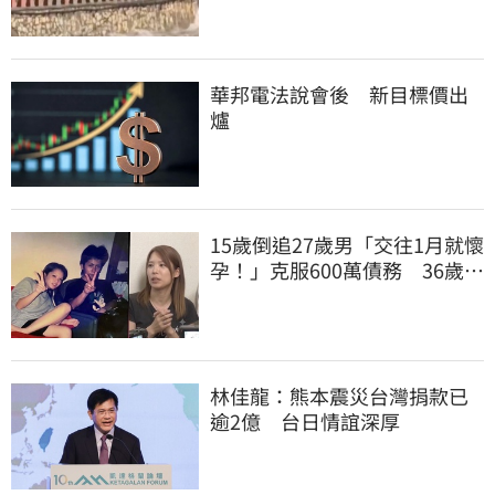
華邦電法說會後 新目標價出
爐
15歲倒追27歲男「交往1月就懷
孕！」克服600萬債務 36歲美
魔女當阿嬤了
林佳龍：熊本震災台灣捐款已
逾2億 台日情誼深厚