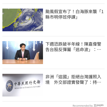
颱風假宣布了！白海豚來襲「1
縣市明停班停課」
下週恐跌破半年線！陳嘉偉警
告台股反彈屬「逃命波」：空
頭大屠殺剛開始
非洲「這國」拒絕台灣護照入
境 外交部證實發聲了：持續
交涉聯繫
Recommended by