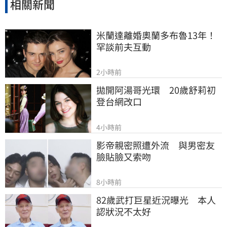
相關新聞
米蘭達離婚奧蘭多布魯13年！
罕談前夫互動
2小時前
拋開阿湯哥光環　20歲舒莉初
登台網改口
4小時前
影帝親密照遭外流　與男密友
臉貼臉又索吻
8小時前
82歲武打巨星近況曝光　本人
認狀況不太好