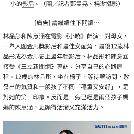
小的
影后
。（圖／記者鄭孟晃、楊澍攝影）
[廣告] 請繼續往下閱讀…
林品彤和
陳意涵
在電影《小曉》飾演一對
母女
，
一舉入圍金馬獎影后和最佳女配角，最後12歲林
品彤成為金馬史上最年輕影后。林品彤和陳意涵
接受《三立新聞網》專訪，分享自己的心路歷
程。12歲的林品彤，坐在椅子上等待著訪問，散
發出的氣質和一般孩子不同「穩重又安靜」，是
對她的第一印象。反而是一旁已經是兩個孩子媽
媽的陳意涵，更顯得活潑又充滿活力。