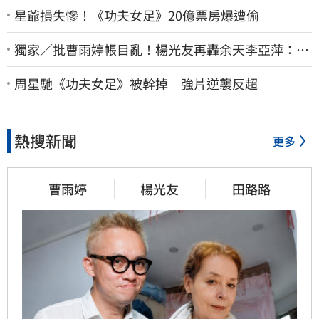
星爺損失慘！《功夫女足》20億票房爆遭偷
獨家／批曹雨婷帳目亂！楊光友再轟余天李亞萍：他
們工會跟演藝圈沒關
周星馳《功夫女足》被幹掉 強片逆襲反超
熱搜新聞
更多
曹雨婷
楊光友
田路路