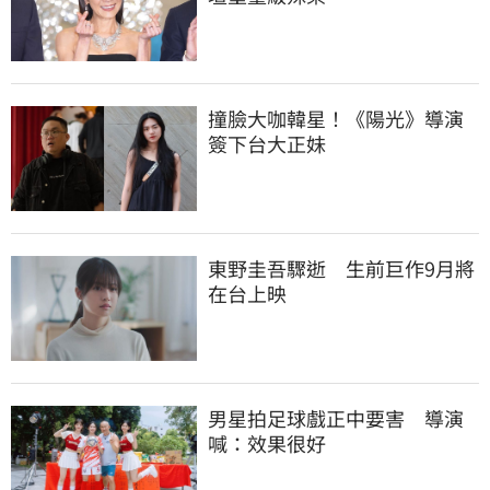
撞臉大咖韓星！《陽光》導演
簽下台大正妹
東野圭吾驟逝　生前巨作9月將
在台上映
男星拍足球戲正中要害　導演
喊：效果很好