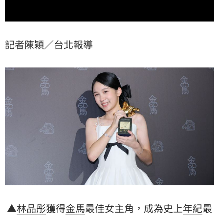
記者陳穎／台北報導
▲
林品彤
獲得
金馬
最佳女主角，成為史上
年紀
最