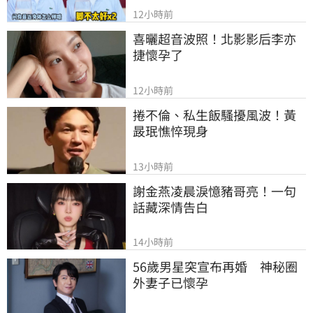
12小時前
喜曬超音波照！北影影后李亦
捷懷孕了
12小時前
捲不倫、私生飯騷擾風波！黃
晸珉憔悴現身
13小時前
謝金燕凌晨淚憶豬哥亮！一句
話藏深情告白
14小時前
56歲男星突宣布再婚　神秘圈
外妻子已懷孕