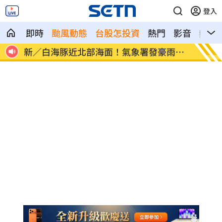
登入
即時
颱風動態
台股怎投資
熱門
影音
熱搜
像台
新／白海豚近北部海面！氣象署發豪雨特
南電Q
報