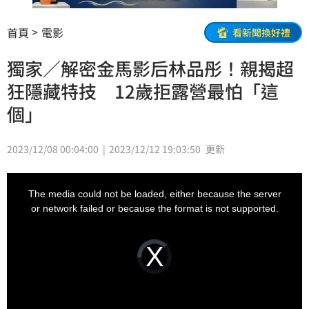
首頁
電影
看新聞換好禮
獨家／解密金馬影后林品彤！親揭超
狂隱藏特技 12歲拒露營最怕「這
個」
2023/12/08 00:04:00
2023/12/12 19:03:50
更新
This
is
a
The media could not be loaded, either because the server
modal
window.
or network failed or because the format is not supported.
Video
Player
is
loading.