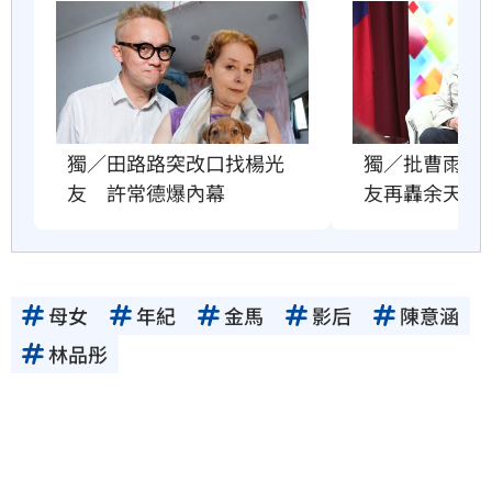
獨／批曹雨婷
獨／田路路突改口找楊光
友再轟余天工
友　許常德爆內幕
母女
年紀
金馬
影后
陳意涵
林品彤