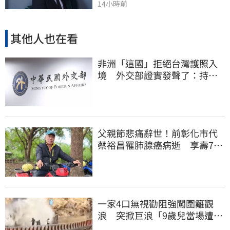
14小時前
其他人也在看
非洲「這國」拒絕台灣護照入
境 外交部證實發聲了：持續
交涉聯繫
父親節悲痛辭世！前彰化市代
蔡裕昌罹肺腺癌病逝 享壽71
歲
一家4口無視勸阻強闖圍籬觀
浪 突掀巨浪「9歲兒當場遭捲
入海」