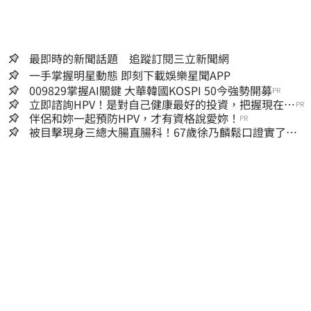
最即時的新聞話題 追蹤訂閱三立新聞網
一手掌握明星動態 即刻下載娛樂星聞APP
009829掌握AI關鍵 大華韓國KOSPI 50今強勢開募
PR
立即諮詢HPV！是對自己健康最好的投資，把握現在不
PR
嫌晚！
伴侶和妳一起預防HPV，才有資格說愛妳！
PR
被目擊現身三總大腸直腸科！67歲徐乃麟鬆口證實了
真實體況曝光