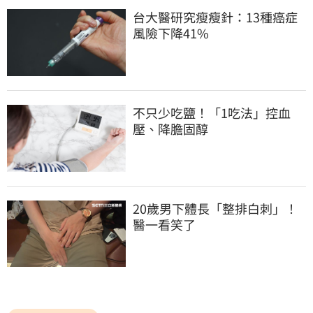
台大醫研究瘦瘦針：13種癌症
風險下降41%
不只少吃鹽！「1吃法」控血
壓、降膽固醇
20歲男下體長「整排白刺」！
醫一看笑了