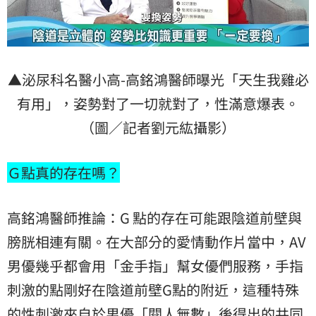
▲泌尿科名醫小高-高銘鴻醫師曝光「天生我雞必
有用」，姿勢對了一切就對了，性滿意爆表。
（圖／記者劉元紘攝影）
Ｇ點真的存在嗎？
高銘鴻醫師推論：G 點的存在可能跟陰道前壁與
膀胱相連有關。在大部分的愛情動作片當中，AV
男優幾乎都會用「金手指」幫女優們服務，手指
刺激的點剛好在陰道前壁G點的附近，這種特殊
的性刺激來自於男優「閱人無數」後得出的共同