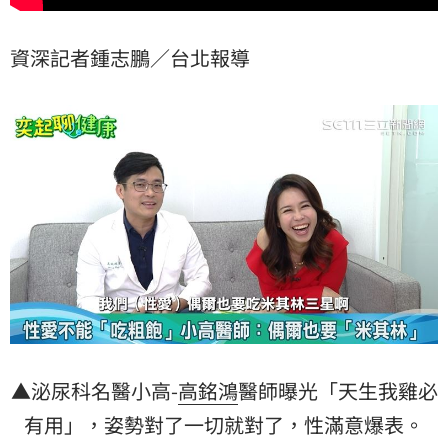
資深記者鍾志鵬／台北報導
▲泌尿科名醫小高-
高銘鴻
醫師曝光「天生我雞必
有用」，姿勢對了一切就對了，性滿意爆表。