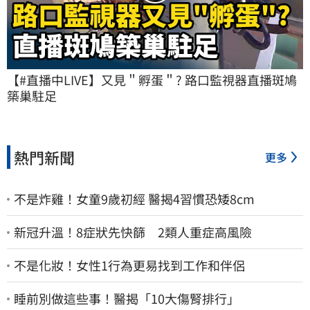
【#直播中LIVE】又見＂孵蛋＂? 路口監視器直播斑鳩
築巢駐足
熱門新聞
更多
不是炸雞！女童9歲初經 醫揭4習慣恐矮8cm
新冠升溫！8症狀先快篩 2類人重症高風險
不是化妝！女性1行為更易找到工作和伴侶
睡前別做這些事！醫揭「10大傷腎排行」