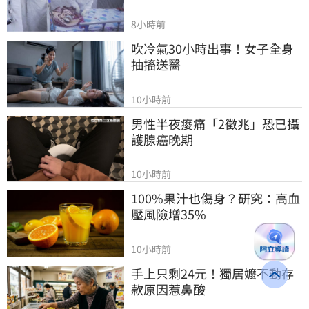
8小時前
吹冷氣30小時出事！女子全身
抽搐送醫
10小時前
男性半夜痠痛「2徵兆」恐已攝
護腺癌晚期
10小時前
100%果汁也傷身？研究：高血
壓風險增35%
10小時前
手上只剩24元！獨居嬤不動存
款原因惹鼻酸