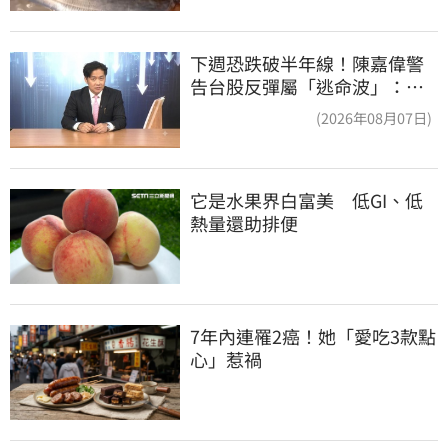
下週恐跌破半年線！陳嘉偉警
告台股反彈屬「逃命波」：空
頭大屠殺剛開始
(2026年08月07日)
它是水果界白富美　低GI、低
熱量還助排便
7年內連罹2癌！她「愛吃3款點
心」惹禍