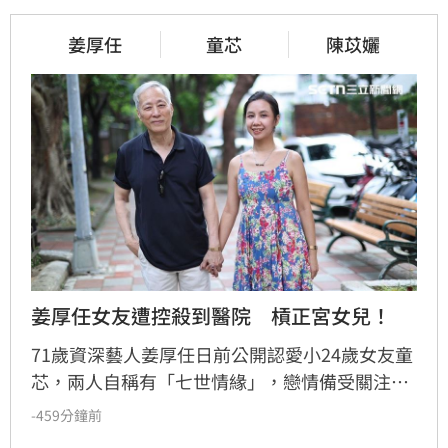
姜厚任
童芯
陳苡孋
姜厚任女友遭控殺到醫院　槓正宮女兒！
71歲資深藝人姜厚任日前公開認愛小24歲女友童
芯，兩人自稱有「七世情緣」，戀情備受關注。
然而，童芯隨即遭一名女網友爆料，指控其介入
-459分鐘前
父母婚姻長達十年，甚至在父親住院手術期間闖