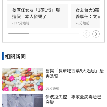
入醫院與懷孕中的原配女兒發生激烈口角，導致
長輩情緒激動出現心悸。面對指控，姜厚任公開
姜厚任女友「3碩1博」爆
女友台大3碩1
力挺女友，表示知悉此事但不影響感情。林宜君
造假！本人發聲了
姜厚任：文盲也
-337分鐘前
26分鐘前
相關新聞
醫揭「長輩吃西藥5大迷思」恐
害洗腎
56分鐘前
伊波拉失控！專家憂病毒恐已
突變