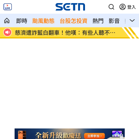
登入
即時
颱風動態
台股怎投資
熱門
影音
熱搜
不見
醫揭「長輩吃西藥5大迷思」恐害洗腎
被點名