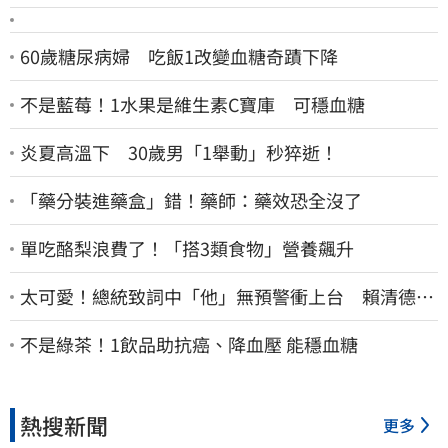
60歲糖尿病婦 吃飯1改變血糖奇蹟下降
不是藍莓！1水果是維生素C寶庫 可穩血糖
炎夏高溫下 30歲男「1舉動」秒猝逝！
「藥分裝進藥盒」錯！藥師：藥效恐全沒了
單吃酪梨浪費了！「搭3類食物」營養飆升
太可愛！總統致詞中「他」無預警衝上台 賴清德笑
喊：卸任再交棒給你
不是綠茶！1飲品助抗癌、降血壓 能穩血糖
熱搜新聞
更多