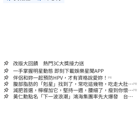
改版大回饋 熱門3C大獎接力送
一手掌握明星動態 即刻下載娛樂星聞APP
伴侶和妳一起預防HPV，才有資格說愛妳！
PR
腹部脂肪的「剋星」找到了，常吃這幾物，吃走大肚
PR
囊，瘦出小蠻腰
減肥首選，檸檬加它，堅持一週，腰細了，瘦到你懷疑
PR
人生
黃仁勳點名「下一波浪潮」鴻海集團率先大爆發 台股
這族群全面噴出