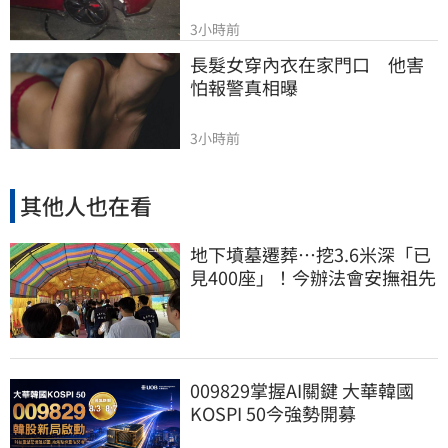
3小時前
長髮女穿內衣在家門口　他害
怕報警真相曝
3小時前
其他人也在看
地下墳墓遷葬…挖3.6米深「已
見400座」！今辦法會安撫祖先
009829掌握AI關鍵 大華韓國
KOSPI 50今強勢開募