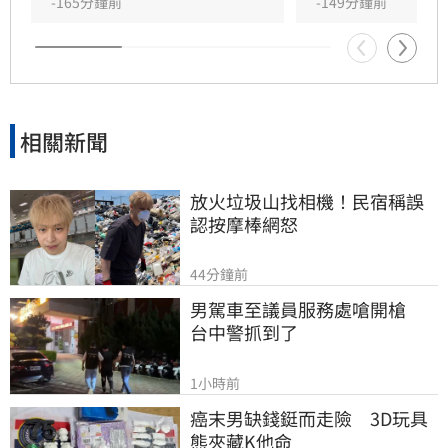
-165分鐘前
-149分鐘前
相關新聞
放火垃圾山找相機！民宿稱誤
認按摩棒網怒
44分鐘前
男駕車至議員服務處嗆開槍　
台中警抓到了
1小時前
癌末男缺錢鋌而走險　3D玩具
熊夾藏K他命