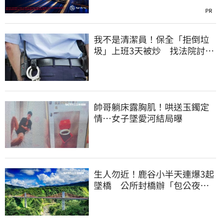
PR
我不是清潔員！保全「拒倒垃
圾」上班3天被炒 找法院討公
道結果出爐
帥哥躺床露胸肌！哄送玉鐲定
情…女子墜愛河結局曝
生人勿近！鹿谷小半天連爆3起
墜橋 公所封橋辦「包公夜
審」替亡魂伸冤