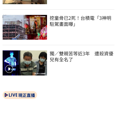
挖童骨已2死！台積電「3神明
駐駕畫面曝」
獨／雙親苦等近3年　遭殺資優
兒有全名了
現正直播