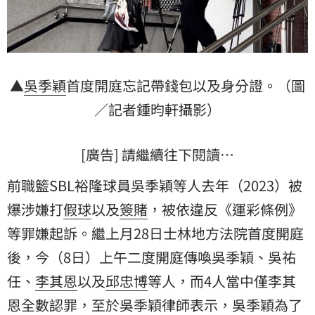
▲
吳季穎
首度開庭忘記帶錢包以及身分證。（圖
／記者鍾昀軒攝影）
[廣告] 請繼續往下閱讀…
前職籃SBL裕隆球員吳季穎等人去年（2023）被
爆涉嫌打
假球
以及
簽賭
，被依違反《運彩條例》
等罪嫌起訴。繼上月28日士林地方法院首度開庭
後，今（8日）上午二度開庭傳喚吳季穎、
吳祐
任
、
李其恩
以及
邱忠博
等人，而4人當中僅李其
恩全數認罪，至於吳季穎律師表示，吳季穎為了