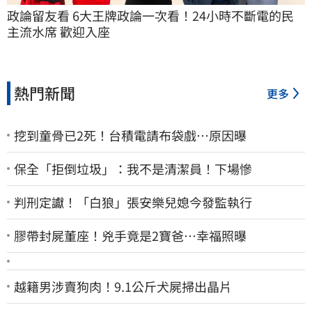
政論留友看 6大王牌政論一次看！24小時不斷電的民
主流水席 歡迎入座
熱門新聞
更多
挖到童骨已2死！台積電請布袋戲…原因曝
保全「拒倒垃圾」：我不是清潔員！下場慘
判刑定讞！「白狼」張安樂兒媳今發監執行
膠帶封屍董座！兇手竟是2寶爸…幸福照曝
越籍男涉賣狗肉！9.1公斤犬屍掃出晶片