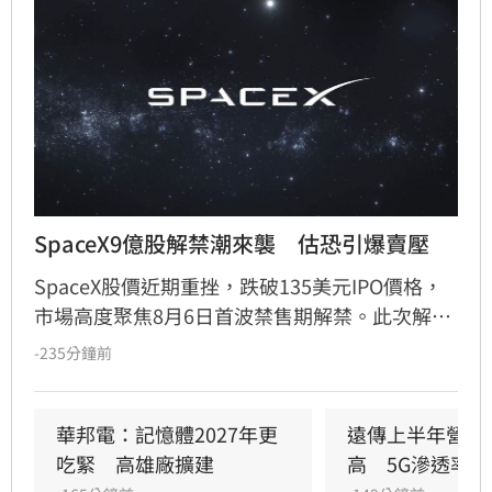
SpaceX9億股解禁潮來襲　估恐引爆賣壓
SpaceX股價近期重挫，跌破135美元IPO價格，
市場高度聚焦8月6日首波禁售期解禁。此次解禁
預計將釋放約9.12億股，使公開流通股數翻倍。
-235分鐘前
分析師指出，許多早期投資人急於退場轉投
OpenAI等熱門AI標的，導致股價震盪加劇。雖有
部分長期信仰者看好前景，但隨著禁售條款分批
華邦電：記憶體2027年更
遠傳上半年營收
解禁，市場預期短期內拋售潮將持續衝擊股價。
吃緊　高雄廠擴建
高　5G滲透率居