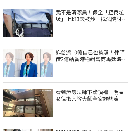
我不是清潔員！保全「拒倒垃
圾」上班3天被炒 找法院討公
道結果出爐
詐慈濟10億自己也被騙！律師
借2億給香港通緝富商馬廷海建
台北天空塔
看到證嚴法師下跪頂禮！明星
女律揪宗教大師全家詐慈濟…
全家爽睡黃金堆