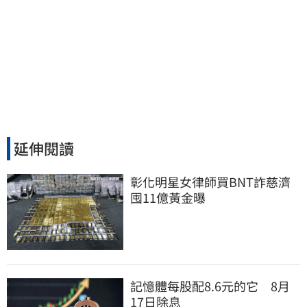
延伸閱讀
彰化明星女律師買BNT詐慈濟 
囤11億黃金曝
記憶體每股配8.6元的它 8月
17日除息