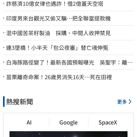
詐慈濟10億女律也遇詐！借2億蓋天空塔
印度男來台觀光又偷又騙…把全聯當提款機
混中國苦茶籽製油 採購、中間人收押禁見
連3墜橋！小半天「包公夜審」替亡魂伸冤
白海豚路徑變了！最新各國預報曝光 吳聖宇：離台
灣又更近一點
苗栗離奇命案！26歲男消失16天…死在田裡
熱搜新聞
更多
AI
Google
SpaceX