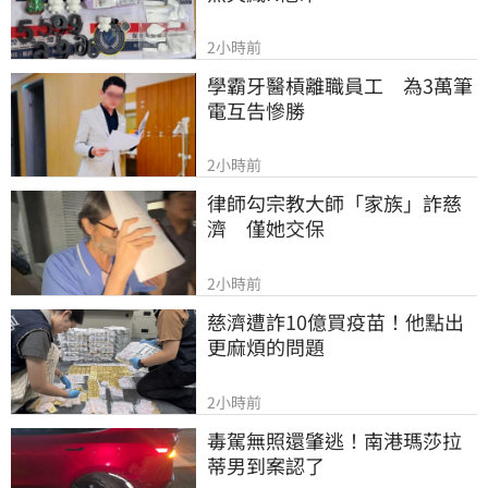
2小時前
學霸牙醫槓離職員工　為3萬筆
電互告慘勝
2小時前
律師勾宗教大師「家族」詐慈
濟　僅她交保
2小時前
慈濟遭詐10億買疫苗！他點出
更麻煩的問題
2小時前
毒駕無照還肇逃！南港瑪莎拉
蒂男到案認了