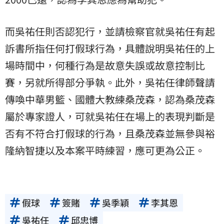
而吳祐任則否認犯行，並請檢察官就吳祐任有起
訴書所指任何打假球行為，具體說明吳祐任的上
場時間中，何種行為是故意失誤或故意控制比
賽，另就所得部分爭執。此外，吳祐任律師聲請
傳喚中華男籃、國體大教練桑茂森，認為桑茂森
屬於專家證人，可就吳祐任在場上的表現判斷是
否有不符合打假球的行為，且桑茂森並無參與裕
隆納智捷以及本案平時練習，應可更為公正。
假球
簽賭
吳季穎
李其恩
吳祐任
邱忠博