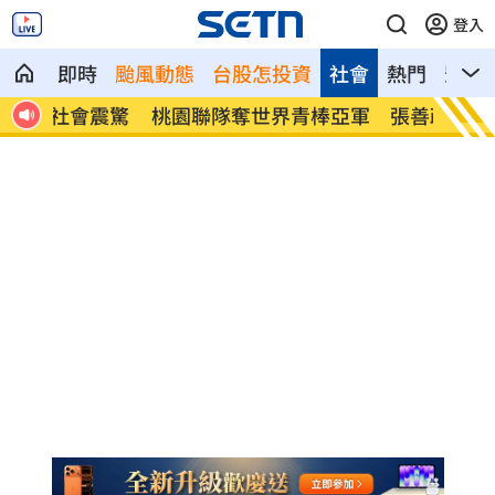
登入
即時
颱風動態
台股怎投資
社會
熱門
影音
震驚
桃園聯隊奪世界青棒亞軍 張善政接機
男駕車
了