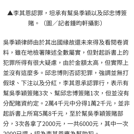
▲李其恩認罪，坦承有幫吳季穎以及邱忠博簽
賭。（圖／記者鍾昀軒攝影）
吳季穎律師由於其出國緣故還未來得及看閱卷資
料，雖在地檢署陳述全數屬實，但對起訴書上的
犯罪所得有很大疑慮，由於金額太高，但實際上
並沒有這麼多。邱忠博則否認犯罪，強調並無打
假球、下注以及分紅，李其恩承認罪行，表示有
幫吳季穎簽賭3次、幫邱忠博簽賭1次，但並沒有
分配賭資約定。2萬4千元中分得1萬2千元，並非
起訴書上所寫5萬8千元，至於幫吳季穎簽賭部
分，3次各拿了2000元，一共6000元，其中一次
2000已還，認為李其恩應為幫助犯。