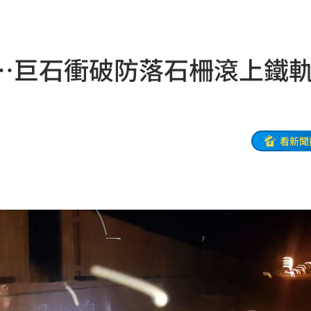
圍曝
14:34
群
14:33
…巨石衝破防落石柵滾上鐵
聞
14:31
碰壁
14:30
實
14:29
看新聞
間曝
14:27
這句
14:27
排便
14:23
晶
14:23
憶
14:22