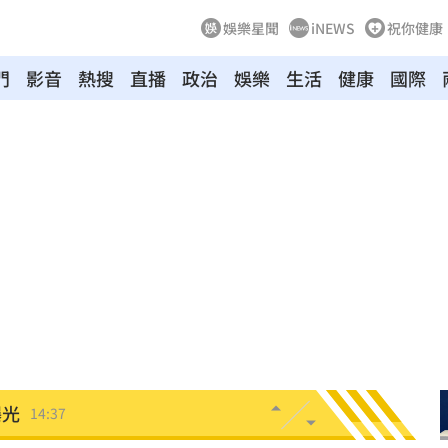
娛樂星聞
iNEWS
祝你健康
門
影音
熱搜
直播
政治
娛樂
生活
健康
國際
果曝
14:43
千
14:42
4:39
曝光
14:37