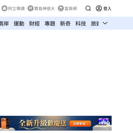
阿立導讀
寶島神很大
富房網
登入
兩岸
運動
財經
專題
新奇
科技
旅遊
汽車
寵物