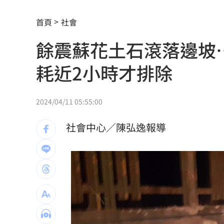
新／白海豚颱風海警發布！首波警戒範
首頁
社會
盤後／台股跌破3日均線 資金遁入4族
餘震蘇花土石滾落邊坡
交談7分鐘爆戀情！關之琳一句話終結緋
耗近2小時才排除
上兵怒揪長官衣領遭判刑！慘哭：求職
新／遭爆離婚台玻千金 小刀首發聲證
2024/04/11 05:55:00
白海豚逼近！台灣兩樣情 風雨最劇時
社會中心／陳弘逸報導
陳時中示警勿信疫苗掮客 鄭麗文竟扯
它是水果界白富美 低GI、低熱量還助
28歲女星無預警生了 閃婚2年迎愛的結
柯P被點名道歉 陳智菡：陳時中想洗記