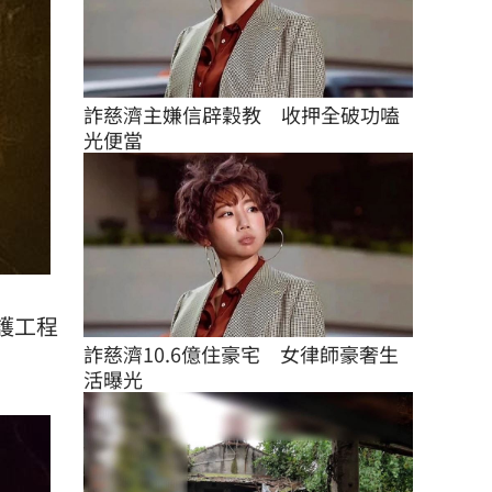
詐慈濟主嫌信辟穀教　收押全破功嗑
光便當
護工程
詐慈濟10.6億住豪宅　女律師豪奢生
活曝光