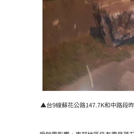
摯友「長相激似王凱」王媽眼熟抱著痛
獨／單親雙寶爸「送貨撞死人」 法官
蔣萬安4年前嗆陳時中！網瘋朝聖舊文開
史上三人高分平手 評審直呼：真的太
竊電24元法官未追討 檢卻為64元電費
失智公公偷超商 陳明真崩潰報警親立
台灣彩券開獎直播中
20:31
LIVE三立+24小時直播
15:27
▲台9線蘇花公路147.7K和中路段
三立iNEWS新聞台線上直播
18:00
商場戰國來臨 台中「頂奢大道」逐漸