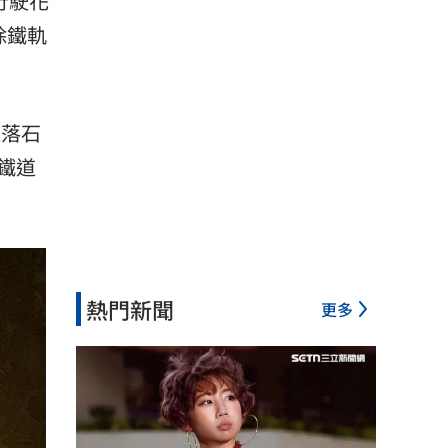
行駛
花
除鐵軌
坡落石
鐵道
熱門新聞
更多