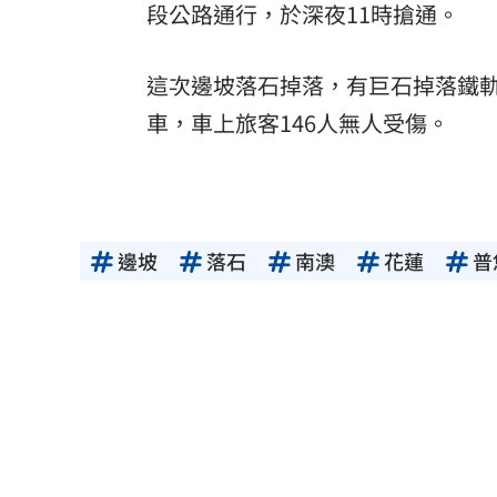
段公路通行，於深夜11時搶通。
這次邊坡落石掉落，有巨石掉落鐵軌
車，車上旅客146人無人受傷。
邊坡
落石
南澳
花蓮
普