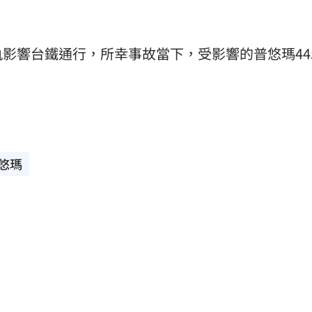
影響台鐵通行，所幸事故當下，受影響的普悠瑪44
悠瑪