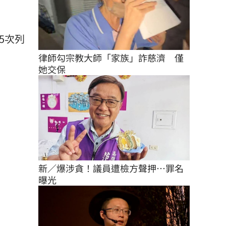
5次列
律師勾宗教大師「家族」詐慈濟　僅
她交保
新／爆涉貪！議員遭檢方聲押…罪名
曝光