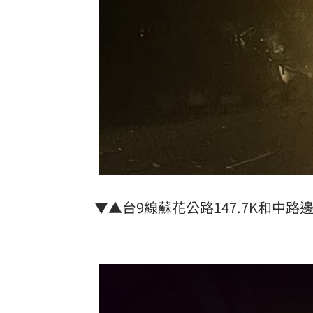
▼▲台9線蘇花公路147.7K和