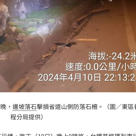
哭！
14:22
開恩
14:18
酸
14:17
難評
14:16
上訴
14:14
遺囑
14:14
昨晚，
邊坡
落石
擊損省道山側防落石柵。（圖／東區
程分局提供）
成形
12:00