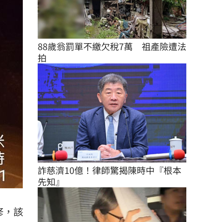
88歲翁罰單不繳欠稅7萬　祖產險遭法
拍
詐慈濟10億！律師驚揭陳時中『根本
先知』
修，該