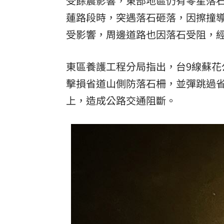
受餘震影響，東部地區仍有零星落石
蓮
路段時，突遇落石砸落，因擦撞
台彩父親節推新刮刮樂千萬頭獎超「爸
受影響，周邊道路也因落石受阻，
「拍片人的多重宇宙」職涯論壇9/12登
8國球員齊聚高雄 Formosa 7s掀足球
東區養護工程分局指出，台9線蘇花公
擊損省道山側防落石柵，並彈跳過
理想混蛋號召粉絲跨海追星吃美食！
18:
上，造成公路交通阻斷。