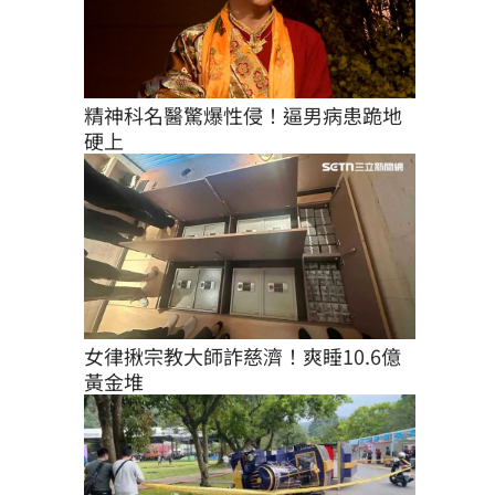
精神科名醫驚爆性侵！逼男病患跪地
硬上
女律揪宗教大師詐慈濟！爽睡10.6億
黃金堆