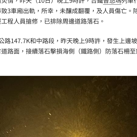
災情，昨天（10日）晚上9時許，台鐵
普悠瑪
列車
導致3車廂出軌，所幸，未釀成翻覆，及人員傷亡。
」氣
12:00
經工程人員搶修，已排除周邊道路落石。
場！
10:30
熱潮
10:00
路147.7K和中路段，昨天晚上9時許，發生上邊
省道路面，接續落石擊損海側（鐵路側）防落石柵至
15