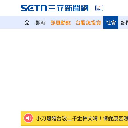
即時
颱風動態
台股怎投資
社會
熱
逼親鄰兵、吃大鍋飯 憲兵隊長挨告結
賴清德預告：0-18歲明年起每月可領五
曾胖到116公斤！紫布爾揭肥胖黑暗期
1
小刀離婚台玻二千金林文晴！情變原因