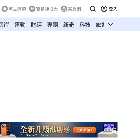
阿立導讀
寶島神很大
富房網
登入
兩岸
運動
財經
專題
新奇
科技
旅遊
汽車
寵物