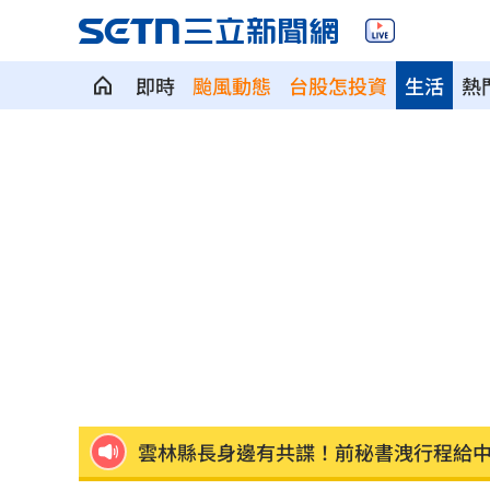
即時
颱風動態
台股怎投資
生活
熱
左轉、直行「車頭對撞」10秒驚悚畫面
仙草產地標台灣不是台灣貨 食安漏洞
北市公務員私加女生LINE騷擾 法務局
美女律師狠詐10億佣金 郭台銘：沒找
屏東男靠「一絕活」半年爽領政府百萬
雲林縣長身邊有共諜！前秘書洩行程給