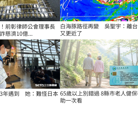
白海豚路徑再變　吳聖宇：離台
！前彰律師公會理事長
又更近了
詐慈濟10億...
65歲以上別錯過 8縣市老人健保
3年遇到　她：難怪日本
助一次看