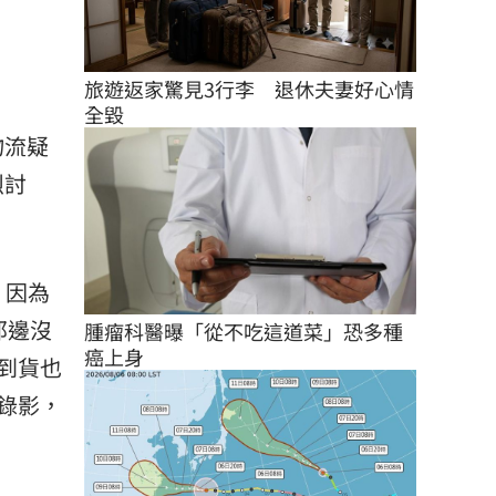
旅遊返家驚見3行李　退休夫妻好心情
全毀
物流疑
烈討
，因為
那邊沒
腫瘤科醫曝「從不吃這道菜」恐多種
癌上身
到貨也
錄影，