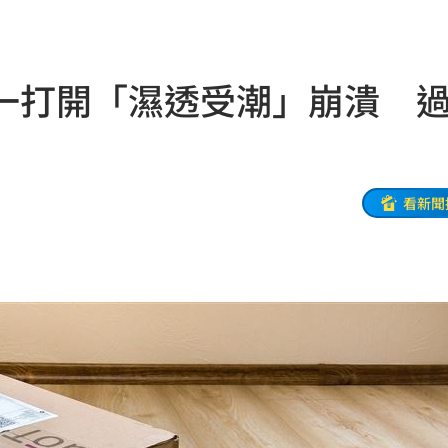
約談
17:05
！
17:03
一打開「濕透受潮」崩潰 
近8千
17:01
7:01
物
17:00
看新聞
收兆
16:58
士
16:56
粉絲
16:56
飛彈
16:54
試車
16:53