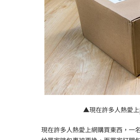
PO柯文哲慶生照！陳佩琪曝「開了新存
全網最醜邊牧被帶走了！狗爸媽焦慮到
金門縣民卡全面數位化！悠遊付綁定享
傳離婚檢場、女兒非親生 李翊君露面
台灣彩券開獎直播中
20:31
LIVE三立+24小時直播
15:27
三立iNEWS新聞台線上直播
18:00
市場到酒場料理！可果美蕃茄醬創無限
▲現在許多人熱愛上
父親節送會拉筋的按摩椅 爸爸「筋歡喜
現在許多人熱愛上網購買東西，一名
油品食安事件引關注 挑選保健食品要注