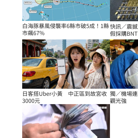
白海豚暴風侵襲率6縣市破5成！1縣
快訊／震撼
市飆67%
假採購BNT
日客搭Uber小黃　中正區到故宮收
獨／機場連
3000元
觀光強