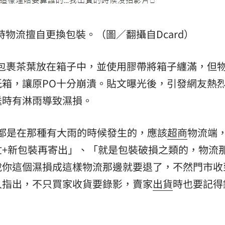
時物流擅自更換包裝。（圖／翻攝自Dcard）
包裹茶葉放在箱子中，並使用膠帶將箱子纏滿，但
箱，讓原PO十分崩潰。貼文曝光後，引發網友熱
送時有淋雨導致濕損。
，都是在那種有大雨的時候發生的，應該
超商
物流端
忙+新包裝再寄出」、「就是包裝破損之類的，物流
說你這個濕損成這樣物流那邊就要退了，不然門市收
人指出，不只買家收貨要錄影，賣家
出貨
時也要記得