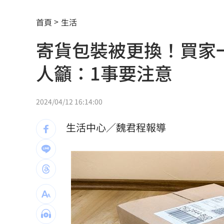
知名男星下班路寵粉遭檢舉 慘被公安
首頁
生活
永慶涉洩漏個資3人交保 總部解除加盟
寄貨包裝被更換！買家
iPhone 17 Pro空機下殺 三星S26+降
人籲：1事要注意
品牌如何用YouTube Shopping導購？
1
上海抽驗嫁接睫毛膠水 逾8成含致癌敏
2024/04/12 16:14:00
鴻海最強單月營收 兆元企業挑戰月營
生活中心／魏君程報導
中國祭出入境新規 陸委會示警兩類人
指追星沒邊界！西村力挨批：獨厚國外
南韓軍方：北韓朝「日本海」發射彈道
獨／全台最大鍍膜店保養 遭重踩拉轉