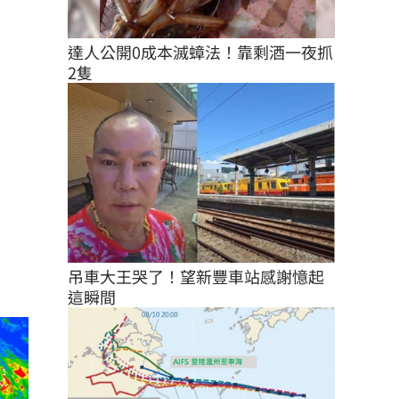
達人公開0成本滅蟑法！靠剩酒一夜抓
2隻
吊車大王哭了！望新豐車站感謝憶起
這瞬間