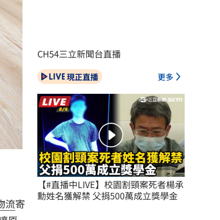
CH54三立新聞台直播
現正直播
更多
【#直播中LIVE】校園割頸案死者楊承
勳姓名獲解禁 父捐500萬成立獎學金
物流
寄