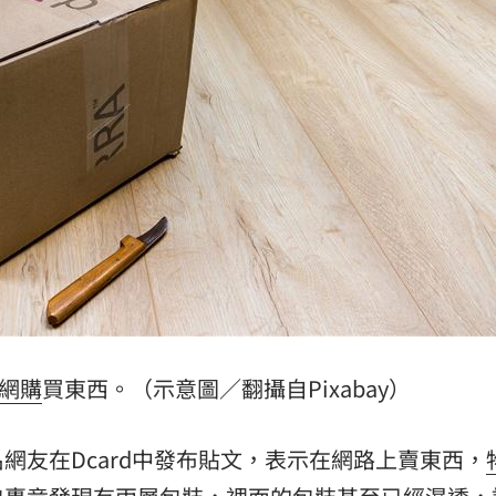
摺」
16:53
送醫
16:51
便利
16:51
回應
16:49
可能
12:00
網購
買東西。（示意圖／翻攝自Pixabay）
」
18:00
網友在Dcard中發布貼文，表示在網路上賣東西，
意
13:00