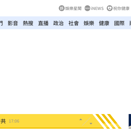
娛樂星聞
iNEWS
祝你健康
門
影音
熱搜
直播
政治
社會
娛樂
健康
國際
曝光
17:13
惹議
17:10
回應
17:09
仲介
17:08
獎金
17:07
中共
17:06