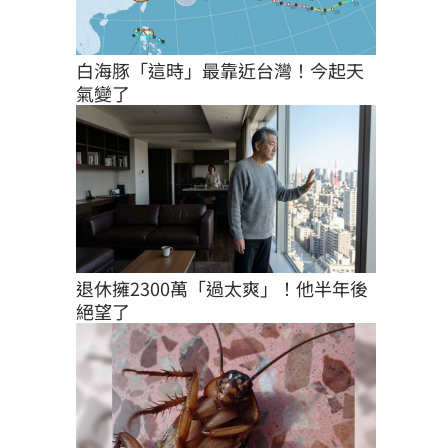
白海豚「這時」最靠近台灣！今起天
氣變了
退休擁2300萬「過太爽」！他半年後
絕望了