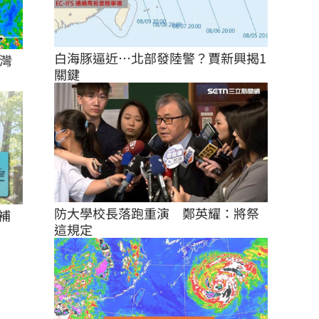
白海豚逼近…北部發陸警？賈新興揭1
灣
關鍵
防大學校長落跑重演　鄭英耀：將祭
補
這規定