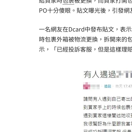
給買家時
包裹
被更換，而買家打開
酷澎「爸氣父親節」國際官方品牌齊聚
PO十分傻眼。貼文曝光後，引發網
罕病博士彭士齊 輪椅上的生命覺醒！
11
一名網友在Dcard中發布貼文，
時包裹外箱被物流更換，拆開來的包
示，「已經投訴客服，但是這樣理