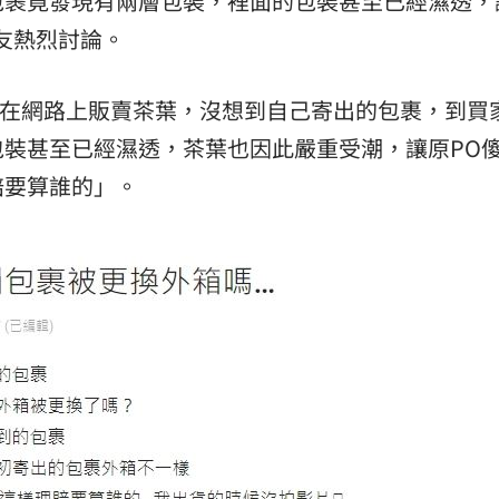
包裹竟發現有兩層包裝，裡面的包裝甚至已經濕透，
11:00
友熱烈討論。
:00
表示在網路上販賣茶葉，沒想到自己寄出的包裹，到買
裝甚至已經濕透，茶葉也因此嚴重受潮，讓原PO
賠要算誰的」。