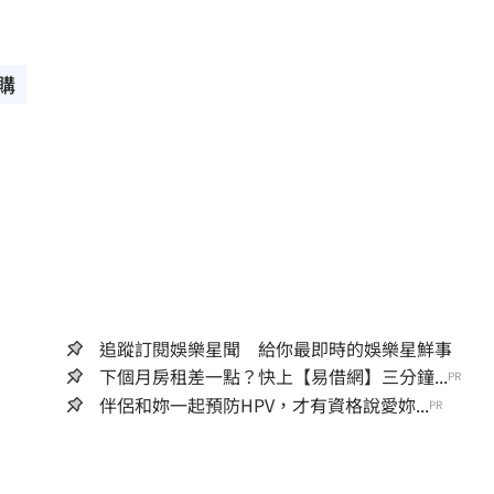
購
追蹤訂閱娛樂星聞 給你最即時的娛樂星鮮事
下個月房租差一點？快上【易借網】三分鐘...
PR
伴侶和妳一起預防HPV，才有資格說愛妳...
PR