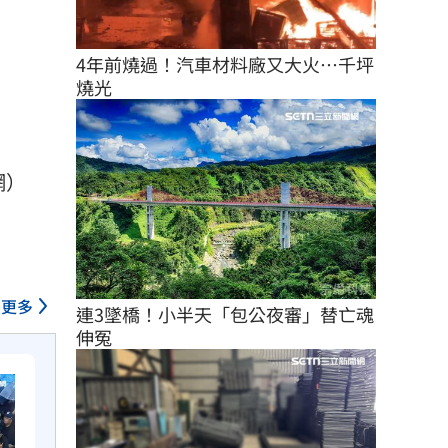
4年前燒過！汽車材料廠又大火…千坪
燒光
網）
更多
連3墜橋！小半天「包公夜審」替亡魂
伸冤