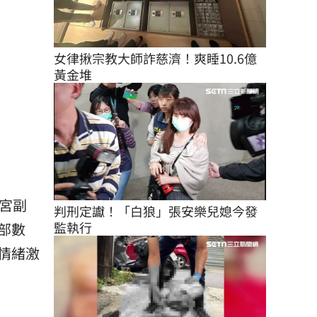
女律揪宗教大師詐慈濟！爽睡10.6億
黃金堆
宮副
判刑定讞！「白狼」張安樂兒媳今發
監執行
部數
情緒激