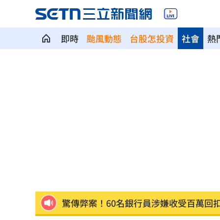
即時
颱風動態
台股怎投資
社會
熱
韓團連5年來台 他濃妝變澀谷辣妹系男
關節危機！醫籲完整配方才有關鍵守護
明星女律詐慈濟10.6億元！被揭：家底
反制跨國鎮壓 學者：在地協力應提高
驚傳弊案！60名銀行員涉嫌收受百萬回
中國國台辦推台青e家涉統戰 下場曝光