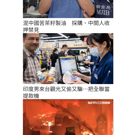
混中國苦茶籽製油　採購、中間人收
押禁見
印度男來台觀光又偷又騙…把全聯當
提款機