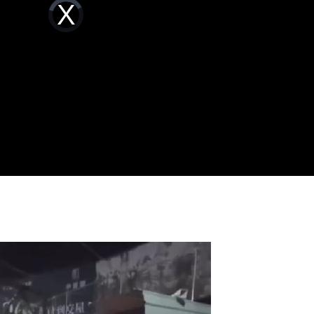
Video
看懂
Player
17:27
is
loading.
話了
17:26
17:26
25
可能
12:00
」
18:00
意
13:00