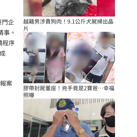
越籍男涉賣狗肉！9.1公斤犬屍掃出晶
豪門企
片
情事。
轎程序
成
立報案
膠帶封屍董座！兇手竟是2寶爸…幸福
照曝