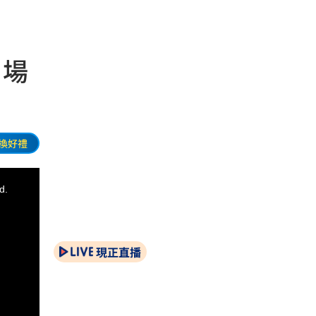
 場
換好禮
d.
現正直播