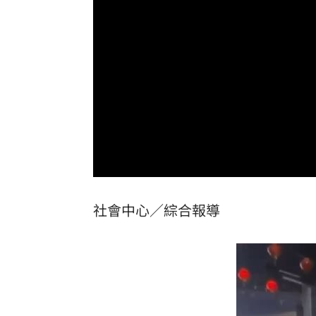
SanDisk財報亮眼卻崩跌 3大原因一次
夏莉絲遭爆餵幼童過期食品 沈伯洋說
緯創股利二度順延！證期局：將查疏失
學者扯偽造監委自傳 總統府打臉了
17:
台灣彩券開獎直播中
20:31
LIVE三立+24小時直播
15:27
社會中心／綜合報導
三立iNEWS新聞台線上直播
18:00
市場到酒場料理！可果美蕃茄醬創無限
父親節送會拉筋的按摩椅 爸爸「筋歡喜
油品食安事件引關注 挑選保健食品要注