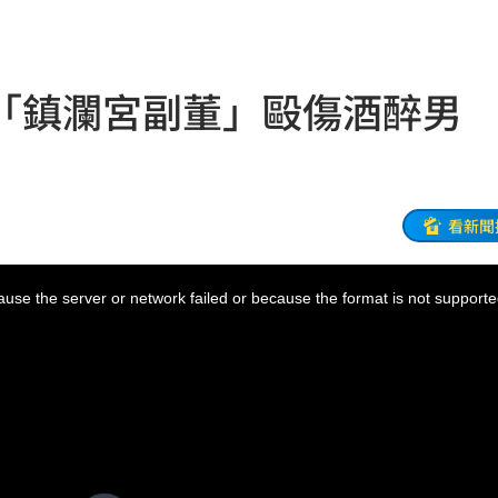
話台粉
17:53
17:46
「鎮瀾宮副董」毆傷酒醉男
金
17:45
家中
17:44
片曝
17:40
看新聞
17:39
use the server or network failed or because the format is not supporte
移
17:36
17:29
！
17:27