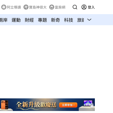
阿立導讀
寶島神很大
富房網
登入
兩岸
運動
財經
專題
新奇
科技
旅遊
汽車
寵物