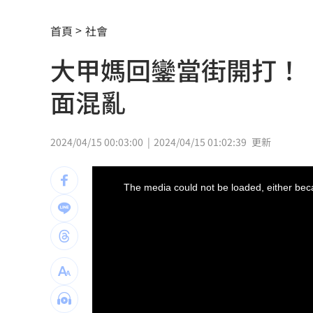
高橋文哉首來台 &TEAM成員K錄影喊
首頁
社會
股民心碎！外資狠殺7金融「這檔最慘」
大甲媽回鑾當街開打！
割頸受害少年名公開！家屬捐500萬獎學
面混亂
老婦遭看護餵食「加熱狗糧」 慘冤死
夏莉絲幼兒園爆餵孩童「發黑食材」照
2024/04/15 00:03:00
2024/04/15 01:02:39
更新
新／大雷雨開炸5地！15縣市豪大雨特報
This
is
a
The media could not be loaded, either beca
modal
工作太忙上腹痛沒食慾 竟罹癌王4期轉
window.
川湖賺逾11股本！ 逆勢衝上萬金
17:33
白海豚攪局！離島船班最新異動一次看
台南人最愛壽司排行榜曝光：6款都是它