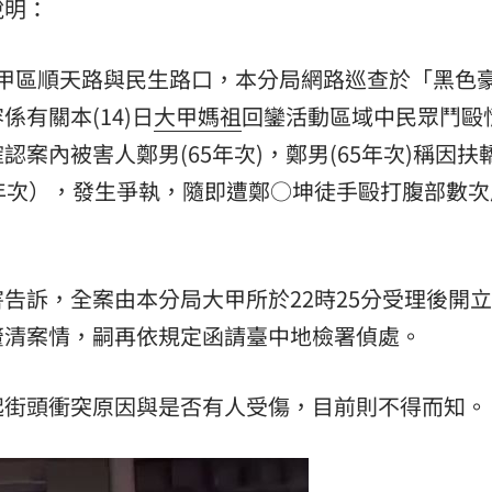
說明：
中市大甲區順天路與民生路口，本分局網路巡查於「黑色
有關本(14)日
大甲媽祖
回鑾活動區域中民眾鬥毆
案內被害人鄭男(65年次)，鄭男(65年次)稱因扶
年次），發生爭執，隨即遭鄭○坤徒手毆打腹部數次
告訴，全案由本分局大甲所於22時25分受理後開
釐清案情，嗣再依規定函請臺中地檢署偵處。
起街頭衝突原因與是否有人受傷，目前則不得而知。