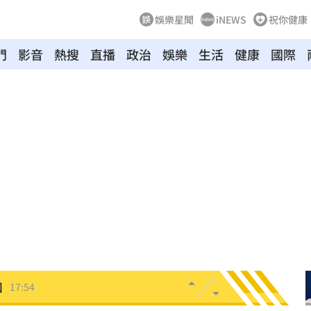
娛樂星聞
iNEWS
祝你健康
門
影音
熱搜
直播
政治
娛樂
生活
健康
國際
生
18:06
力
18:00
雄厚
18:00
罪刑
17:57
扣
17:54
17:53