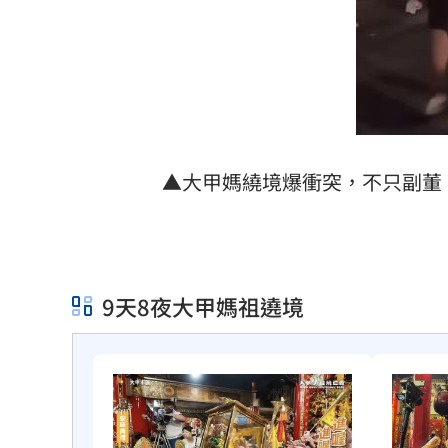
▲大甲媽繞境爆衝突，不只副董
9天8夜大甲媽祖遶境