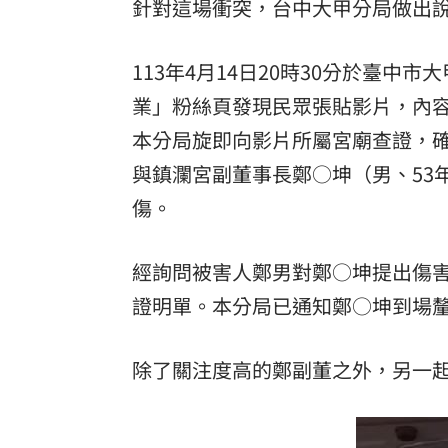
針對這場衝突，台中大甲分局做出
113年4月14日20時30分於臺
業」粉絲頁發現民眾張貼影片，內容係
本分局旋即向影片所屬宮廟查證，確認
與鎮瀾宮副董事長鄭○坤（男、53
傷。
經詢問被害人鄭男對鄭○坤提出傷害
證明單。本分局已通知鄭○坤到場
除了關注度高的鄭副董之外，另一