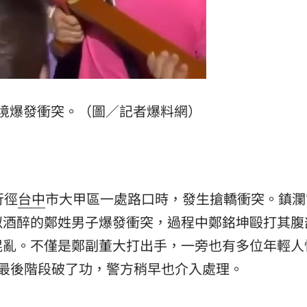
境爆發衝突。（圖／記者爆料網）
行徑
台中
市大甲區一處路口時，發生搶轎衝突。鎮瀾
似酒醉的鄭姓男子爆發衝突，過程中鄭銘坤毆打其腹
混亂。不僅是鄭副董大打出手，一旁也有多位年輕人
最後階段破了功，警方稍早也介入處理。