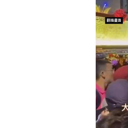
酷澎「爸氣父親節」國際官方品牌齊聚
罕病博士彭士齊 輪椅上的生命覺醒！
11