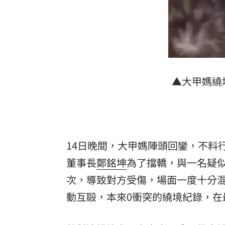
▲大甲媽繞
14日晚間，大甲媽陣頭回鑾，不料
董事長
鄭銘坤
為了擋轎，與一名疑
次，導致對方受傷，場面一度十分
動互毆，本來0衝突的繞境紀錄，在