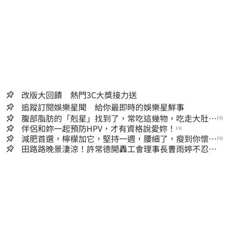
改版大回饋 熱門3C大獎接力送
追蹤訂閱娛樂星聞 給你最即時的娛樂星鮮事
腹部脂肪的「剋星」找到了，常吃這幾物，吃走大肚
PR
囊，瘦出小蠻腰
伴侶和妳一起預防HPV，才有資格說愛妳！
PR
減肥首選，檸檬加它，堅持一週，腰細了，瘦到你懷疑
PR
人生
田路路晚景淒涼！許常德開轟工會理事長曹雨婷不忍
了：別只包紅包慰問