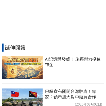
延伸閱讀
AI記憶體發威！ 施振榮力挺這
神企
巴紐宣布關閉台灣駐處！專
家：預示擴大對中經貿合作
(2026年08月02日)