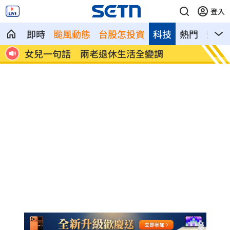
登入
即時
颱風動態
台股怎投資
科技
熱門
影音
首富
女兒一句話 兩老退休生活全變調
記憶體
襲