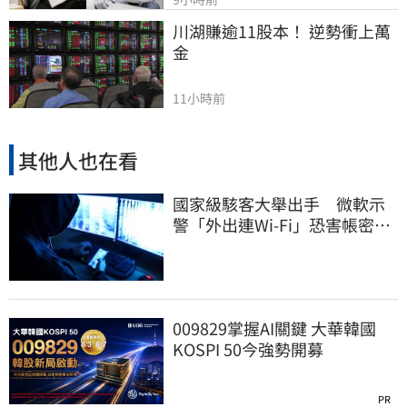
川湖賺逾11股本！ 逆勢衝上萬
金
11小時前
其他人也在看
國家級駭客大舉出手 微軟示
警「外出連Wi-Fi」恐害帳密被
盜
009829掌握AI關鍵 大華韓國
KOSPI 50今強勢開募
PR