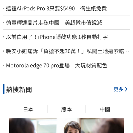
這裡AirPods Pro 3只要$5490 衛生紙免費
偷賣輝達晶片走私中國 美超微市值銳減
以前白用了！iPhone隱藏功能 1秒自動打字
晚安小雞痛訴「負擔不起30萬！」私闖土地遭索賠
崩潰：不接受漫天要價
Motorola edge 70 pro登場 大玩材質配色
熱搜新聞
更多
日本
熊本
中國