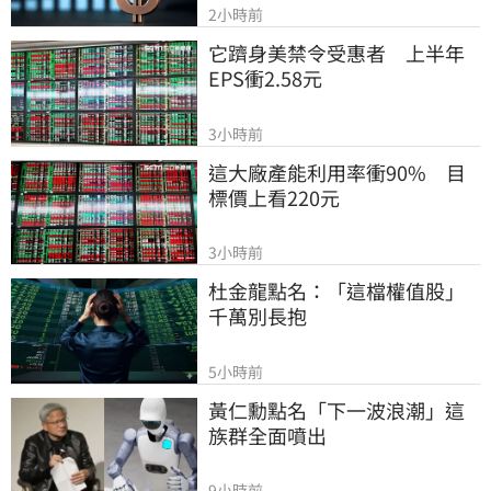
2小時前
它躋身美禁令受惠者　上半年
EPS衝2.58元
3小時前
這大廠產能利用率衝90%　目
標價上看220元
3小時前
杜金龍點名：「這檔權值股」
千萬別長抱
5小時前
黃仁勳點名「下一波浪潮」這
族群全面噴出
9小時前