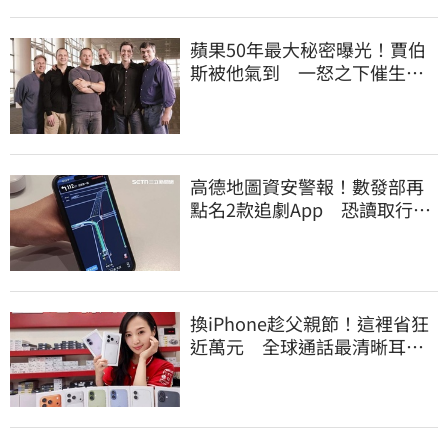
蘋果50年最大秘密曝光！賈伯
斯被他氣到 一怒之下催生
iPhone轟動世界
高德地圖資安警報！數發部再
點名2款追劇App 恐讀取行事
曆
換iPhone趁父親節！這裡省狂
近萬元 全球通話最清晰耳機
登台開賣了