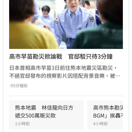
高市早苗勘災掀論戰　官邸駁只待3分鐘
日本首相高市早苗3日前往熊本地震災區勘災，
不過官邸發布的視察影片因搭配背景音樂，被不
少網友批評像是「宣傳片」。與此同時，網路也
-99分鐘前
流傳她在避難所「只停留3分鐘」的謠言，官邸
隨後出面闢謠，強調首相實際停留了51分鐘。
熊本地震　林佳龍向日方
高市熊本勘災片
遞交500萬賑災款
BGM」挨轟不恰
1小時前
4小時前