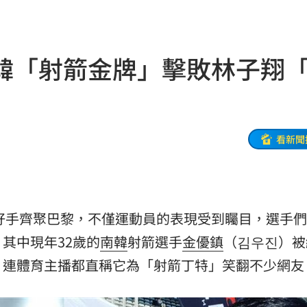
05
命
06:04
韓「射箭金牌」擊敗林子翔
曝光
06:00
看新聞
身分
05:50
05:48
！
05:45
好手齊聚巴黎，不僅運動員的表現受到矚目，選手們
其中現年32歲的
南韓
射箭選手
金優鎮
（김우진）被
受阻
05:39
，連體育主播都直稱它為「射箭丁特」笑翻不少網友
35
張了
05:33