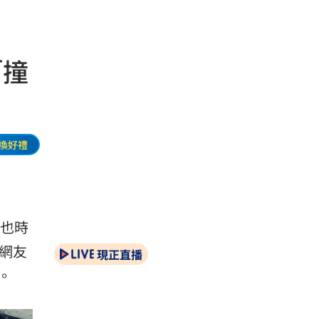
「撞
換好禮
也時
網友
現正直播
。