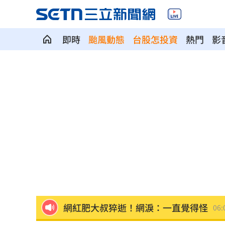
即時
颱風動態
台股怎投資
熱門
影
國道傳嚴重事故！2車碰撞「撇頭」3人
盤前／台指夜盤彈285點 台股拚延續反
美股多收黑！道瓊跌464點 費半小漲39
今迎立秋！「5星座、5生肖」財運旺到
白海豚恐發陸警？專家曝暴風圈觸陸2關
網紅肥大叔猝逝！網淚：一直覺得怪
06:
白海豚最快今發海警！專家曝停班停課