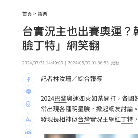
「這10檔」領漲狂飆！海外ETF反攻
06:
首頁
娛樂
19歲男上國道「離奇火燒車」3人急逃保
台實況主也出賽奧運？
避開財務盲點！學會跟家人談錢！
06:00
臉丁特」網笑翻
詐慈濟10.6億住豪宅 女律師豪奢生活
2024/07/31 14:40:00
2024/08/02 01:36:53
更新
女律師為何騙到慈濟10億？李怡貞驚揭
記者林汝珊／綜合報導
淚別高希均！沈春華悲痛揭私下真面目
外資買超20億元 狂掃這檔近4萬張居冠
2024
巴黎
奧運如火如荼開打，各國
常出現各種明星臉，掀起網友討論。
北京爆不滿對台軍售 美國防官員訪中
發現長相神似
台灣
實況主網紅
丁特
韓股又出事？高盛喊出「新目標價」
05:
台北市長投票結果曝 她驚喊：蔣該緊