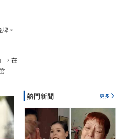
）
金牌。
。
」，在
岔
熱門新聞
更多