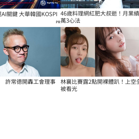
46歲料理網紅肥大叔逝！月業
握AI關鍵 大華韓國KOSPI
萬3心法
PR
　許常德開轟工會理事
林襄比賽露2點開裸體趴！上空
被看光