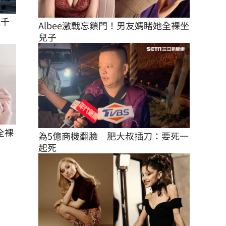
績千
Albee激戰忘鎖門！男友媽睹她全裸坐
兒子
全裸
為5億商機翻臉　肥大叔插刀：要死一
起死