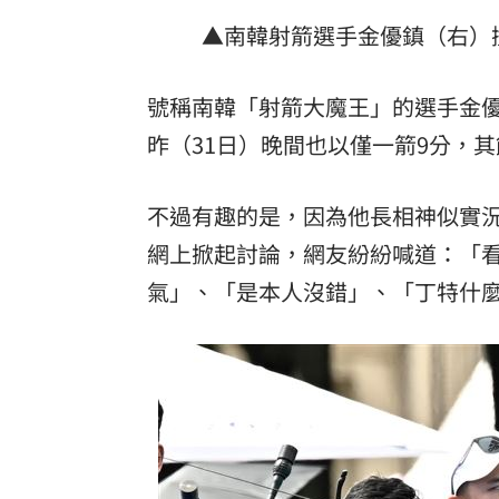
▲南韓射箭選手金優鎮（右）撞
號稱南韓「射箭大魔王」的選手金
昨（31日）晚間也以僅一箭9分，其
不過有趣的是，因為他長相神似實
網上掀起討論，網友紛紛喊道：「
氣」、「是本人沒錯」、「丁特什