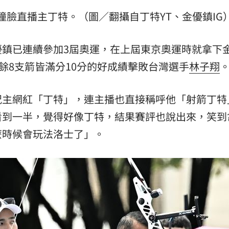
臉直播主丁特。（圖／翻攝自丁特YT、金優鎮IG
優鎮已連續參加3屆奧運，在上屆東京奧運時就拿下
餘8支箭皆滿分10分的好成績擊敗台灣選手
林子翔
況主網紅「丁特」，連主播也直接稱呼他「射箭丁特
看到一半，覺得好像丁特，結果賽評也說出來，笑到
麼時候會玩法洛士了」。