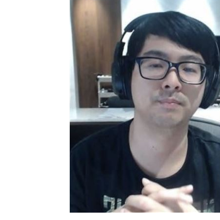
慈濟遭詐10億 陳時中4年前苦勸1句被
設備大廠的「他」！上半年獲利達去年6
外資砍它2萬張 38萬股東拿綠螢光棒自
台灣彩券開獎直播中
20:31
LIVE三立+24小時直播
15:27
三立iNEWS新聞台線上直播
18:00
理想混蛋號召粉絲跨海追星吃美食！
18: