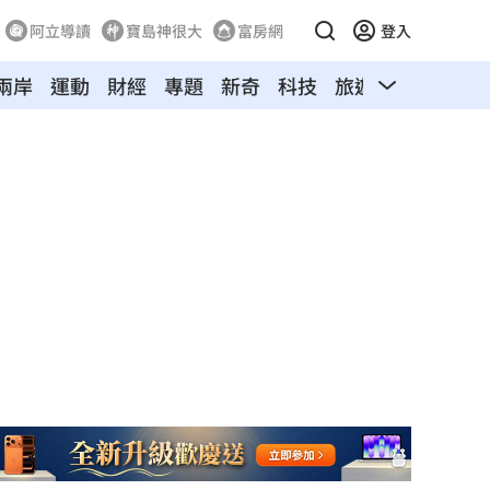
阿立導讀
寶島神很大
富房網
登入
兩岸
運動
財經
專題
新奇
科技
旅遊
汽車
寵物