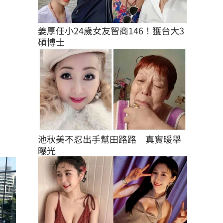
姜厚任小24歲女友智商146！獲台大3
碩博士
池秋美不忍出手幫田路路　真實暖舉
曝光