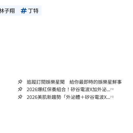
林子翔
丁特
追蹤訂閱娛樂星聞 給你最即時的娛樂星鮮事
2026爆紅保養組合！矽谷電波X加外泌...
PR
2026美肌新趨勢「外泌體＋矽谷電波X...
PR