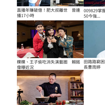
直播年賺破億！肥大叔離世　曾連
009829掌
播17小時
50今強...
田路路窮困
粿粿、王子偷吃消失演藝圈　賴銘
長曹雨婷
偉曝近況