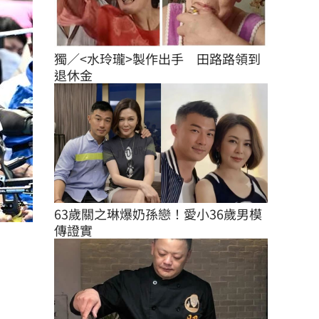
獨／<水玲瓏>製作出手　田路路領到
退休金
63歲關之琳爆奶孫戀！愛小36歲男模
傳證實