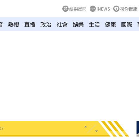
娛樂星聞
iNEWS
祝你健康
音
熱搜
直播
政治
社會
娛樂
生活
健康
國際
送醫
06:24
彈
06:21
點
06:12
爆
06:10
鍵
06:08
07
機率
06:06