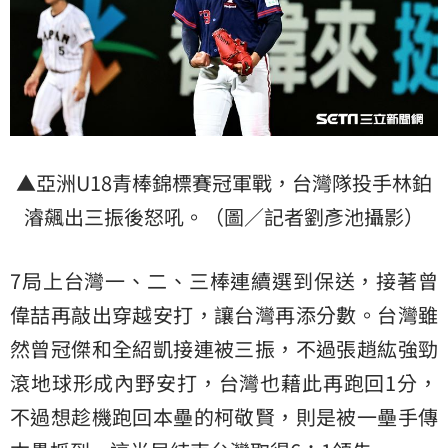
▲亞洲U18青棒錦標賽冠軍戰，台灣隊投手林鉑
濬飆出三振後怒吼。（圖／記者劉彥池攝影）
7局上台灣一、二、三棒連續選到保送，接著曾
偉喆再敲出穿越安打，讓台灣再添分數。台灣雖
然曾冠傑和全紹凱接連被三振，不過張趙紘強勁
滾地球形成內野安打，台灣也藉此再跑回1分，
不過想趁機跑回本壘的柯敬賢，則是被一壘手傳