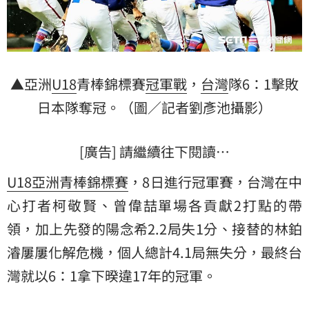
▲亞洲
U18
青棒錦標賽
冠軍戰
，
台灣
隊6：1擊敗
日本
隊奪冠。（圖／記者劉彥池攝影）
[廣告] 請繼續往下閱讀…
U18亞洲青棒錦標賽
，8日進行冠軍賽，台灣在中
心打者柯敬賢、曾偉喆單場各貢獻2打點的帶
領，加上先發的陽念希2.2局失1分、接替的林鉑
濬屢屢化解危機，個人總計4.1局無失分，最終台
灣就以6：1拿下暌違17年的冠軍。