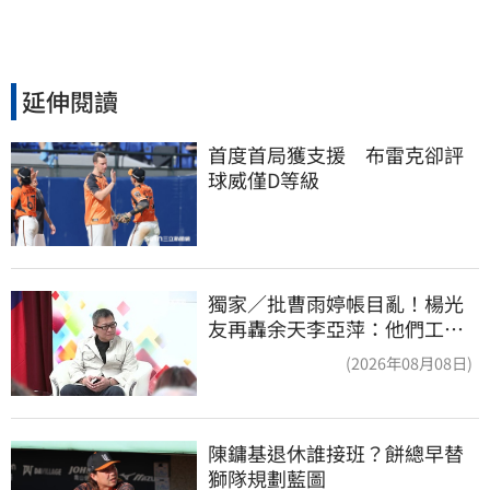
延伸閱讀
首度首局獲支援　布雷克卻評
球威僅D等級
獨家／批曹雨婷帳目亂！楊光
友再轟余天李亞萍：他們工會
跟演藝圈沒關
(2026年08月08日)
陳鏞基退休誰接班？餅總早替
獅隊規劃藍圖