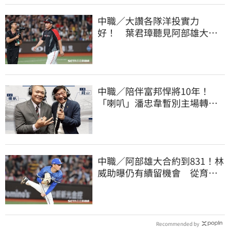
中職／大讚各隊洋投實力
好！ 葉君璋聽見阿部雄大被
註銷好吃驚
中職／陪伴富邦悍將10年！
「喇叭」潘忠韋暫別主場轉
播 感性發聲了
中職／阿部雄大合約到831！林
威助曝仍有續留機會 從育成
上一軍獲肯定
Recommended by