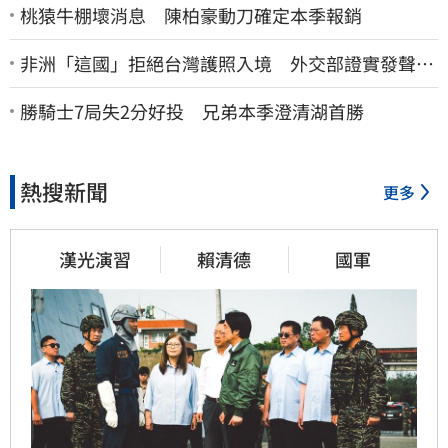
桃猿牛棚壞消息 陳柏豪動刀確定本季報銷
非洲「這國」拒絕台灣護照入境 外交部證實發聲
了：持續交涉聯繫
勝騎士7局失2分好投 兄弟本季澄清湖首勝
熱搜新聞
更多
漢光演習
賴清德
國軍