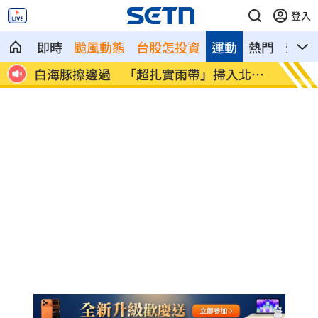
登入
即時
颱風動態
台股怎投資
運動
熱門
影音
準
白海豚擦邊過 「超扎實雨帶」掃入北台
Dee
灣
不住