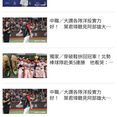
中職／大讚各隊洋投實力
好！ 葉君璋聽見阿部雄大被
註銷好吃驚
獨家／穿破鞋拚回冠軍！北勢
棒球隊赴美5連勝 他看哭：台
灣囡仔的韌性
中職／大讚各隊洋投實力
好！ 葉君璋聽見阿部雄大被
註銷好吃驚