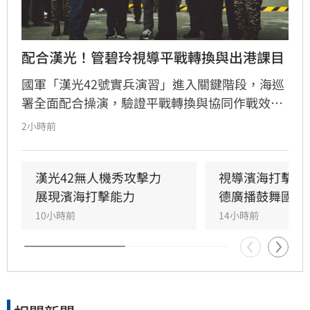
配合漢光！管碧玲視導平戰轉換與出港課目
國軍「漢光42號實兵演習」進入關鍵階段，海巡
署全面配合操演，驗證平戰轉換與協同作戰效
能。海委會主委管碧玲親赴台北港與左營軍港視
2小時前
導，肯定海巡艦艇在濱海打擊及反封鎖護航任務
中的整備狀況。
漢光42無人機秀攻擊力　
視導濱海打擊操
展現濱海打擊能力
德廣播鼓舞國軍
10小時前
14小時前