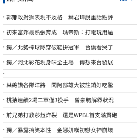
郭郁政對獅表現不及格 葉君璋說重話點評
初來富邦最熟張育成 瑪帝斯：打電玩用過
獨／北勢棒球隊穿破鞋拚冠軍 台僑看哭了
獨／河北彩花現身味全主場 傳想來台發展
葉總讚各隊洋將 聞阿部雄大被註銷好吃驚
桃猿連續2場二軍僅3投手 曾豪駒解釋狀況
前兄弟打教莎菈炸裂 還是WPBL首支滿貫砲
獨／暴露搞笑本性 金娜妍嘆初戀女神崩壞