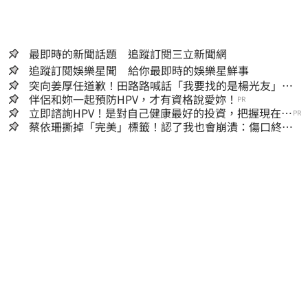
最即時的新聞話題 追蹤訂閱三立新聞網
追蹤訂閱娛樂星聞 給你最即時的娛樂星鮮事
突向姜厚任道歉！田路路喊話「我要找的是楊光友」：
當時太衝動
伴侶和妳一起預防HPV，才有資格說愛妳！
PR
立即諮詢HPV！是對自己健康最好的投資，把握現在不
PR
嫌晚！
蔡依珊撕掉「完美」標籤！認了我也會崩潰：傷口終究
會癒合