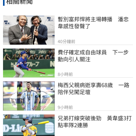
相關新聞
暫別富邦悍將主場轉播　潘忠
韋感性發聲了
40分鐘前
費仔確定成自由球員　下一步
動向引人關注
8小時前
梅西父親病逝享壽68歲　一路
陪伴兒闖足壇
9小時前
兄弟打線突破後勁　黃韋盛3打
點率隊2連勝