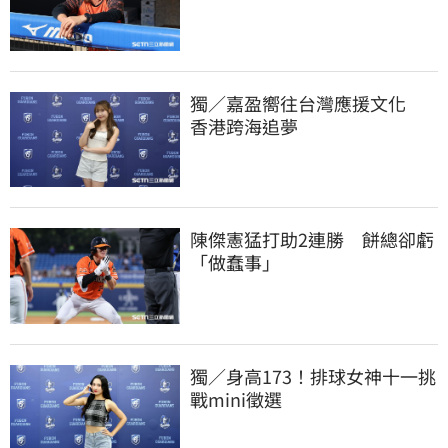
獨／嘉盈嚮往台灣應援文化　
香港跨海追夢
陳傑憲猛打助2連勝　餅總卻虧
「做蠢事」
獨／身高173！排球女神十一挑
戰mini徵選