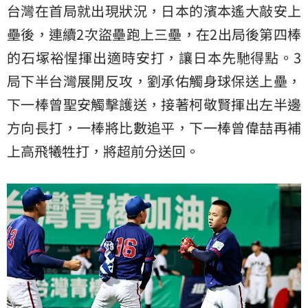
台灣在首局就出現狀況，日本的濱本遙大敲安上
壘後，連續2次盜壘跑上三壘，在2出局後第四棒
的石塚裕惺揮出適時安打，讓日本先馳得點。3
局下半台灣展開反攻，劉承佑觸身球保送上壘，
下一棒曾聖安觸擊護送，接著柯敬賢揮出左半邊
方向長打，一棒將比數追平，下一棒曾偉喆再補
上高飛犧牲打，將超前分送回。