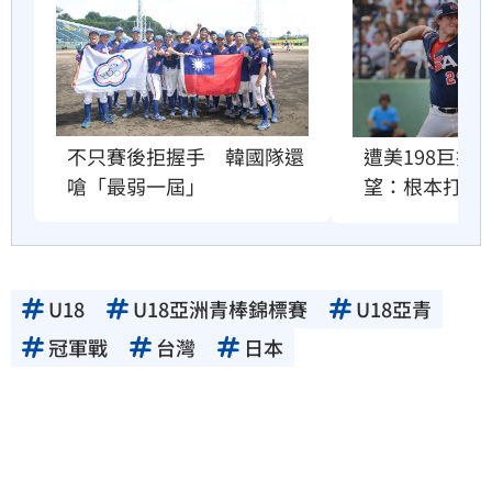
不只賽後拒握手　韓國隊還
遭美198巨投
嗆「最弱一屆」
望：根本打不
U18
U18亞洲青棒錦標賽
U18亞青
冠軍戰
台灣
日本