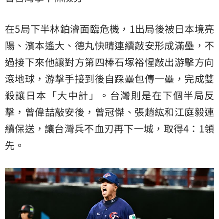
在5局下半林鉑濬面臨危機，1出局後被日本境亮
陽、濱本遙大、德丸快晴連續敲安形成滿壘，不
過接下來他讓對方第四棒石塚裕惺敲出游擊方向
滾地球，游擊手接到後自踩壘包傳一壘，完成雙
殺讓日本「大中計」。台灣則是在下個半局反
擊，曾偉喆敲安後，曾冠傑、張趙紘和江庭毅連
續保送，讓台灣兵不血刃再下一城，取得4：1領
先。