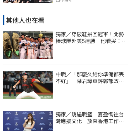
13小時前
其他人也在看
獨家／穿破鞋拚回冠軍！北勢
棒球隊赴美5連勝 他看哭：台
灣囡仔的韌性
中職／「那麼久給你準備都丟
不好」 葉君璋重評郭郁政對
獅表現
獨家／跳過職籃！嘉盈嚮往台
灣應援文化 放棄香港工作跨
海徵選mini追夢