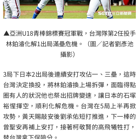
▲亞洲U18青棒錦標賽冠軍戰，台灣隊第2任投手
林鉑濬化解1出局滿壘危機。（圖／記者劉彥池
攝影）
3局下日本2出局後連續安打攻佔一、三壘，這時
台灣決定換投，將林鉑濬換上場拆彈，面臨得點
圈有人的狀況他也祭出招牌變速，讓日本的石塚
裕惺揮空，順利化解危機。台灣在5局上半再掀
攻勢，黃天賜敲安後劉承佑短打推進，下一棒的
曾聖安再補上安打，接著柯敬賢的高飛犧牲打，
替台灣拿下保險分。