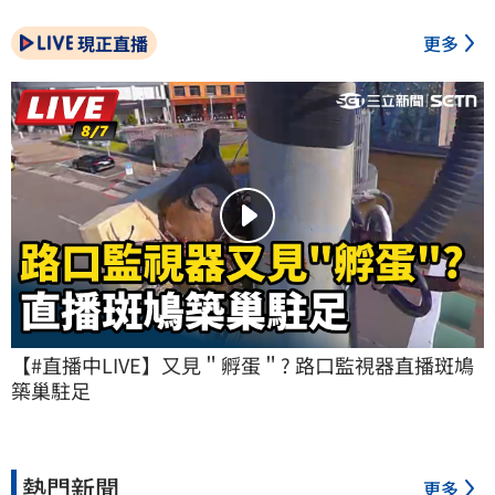
現正直播
更多
【#直播中LIVE】又見＂孵蛋＂? 路口監視器直播斑鳩
築巢駐足
熱門新聞
更多