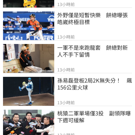
13小時前
外野僅是短暫快樂　餅總曝張
皓崴終極目標
13小時前
一軍不是來跑龍套　餅總對新
人不手下留情
13小時前
孫易磊登板2局2K無失分！　飆
156公里火球
13小時前
桃猿二軍單場僅3投　副領隊曝
下週可緩解