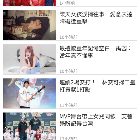
1小時前
樂天女孩淚揭往事　愛意表達
障礙遭重擊
10小時前
最遺憾童年記憶空白　禹菡：
當年真不懂事
10小時前
連續2場安打！　林安可掃二壘
打貢獻1打點
11小時前
MVP舞台帶上女兒同歡　艾菩
樂盼記得台灣
12小時前