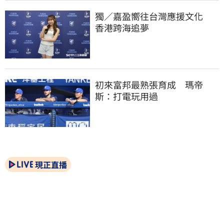
獨／嘉盈嚮往台灣應援文化　
香港跨海追夢
初來富邦最熟張育成　瑪帝
斯：打電玩用過
現正直播