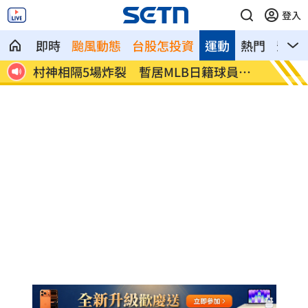
登入
即時
颱風動態
台股怎投資
運動
熱門
影音
排隊
村神相隔5場炸裂 暫居MLB日籍球員第2
昔被抹
多