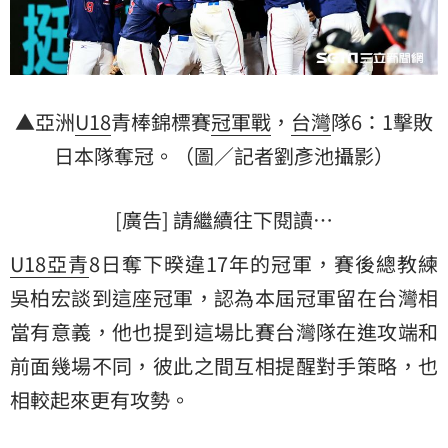
▲亞洲
U18
青棒錦標賽
冠軍戰
，
台灣
隊6：1擊敗
日本
隊奪冠。（圖／記者劉彥池攝影）
[廣告] 請繼續往下閱讀…
U18亞青
8日奪下暌違17年的冠軍，賽後總教練
吳柏宏談到這座冠軍，認為本屆冠軍留在台灣相
當有意義，他也提到這場比賽台灣隊在進攻端和
前面幾場不同，彼此之間互相提醒對手策略，也
相較起來更有攻勢。