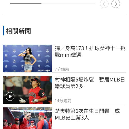
相關新聞
獨／身高173！排球女神十一挑
戰mini徵選
7分鐘前
村神相隔5場炸裂　暫居MLB日
籍球員第2多
14分鐘前
楚奧特第6次在生日開轟　成
MLB史上第3人