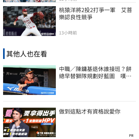
桃猿洋將2投2打爭一軍　艾菩
樂認良性競爭
13小時前
其他人也在看
中職／陳鏞基退休誰接班？餅
總早替獅隊規劃好藍圖 嘆新
生代安定感不足
做到這點才有資格說愛你
PR