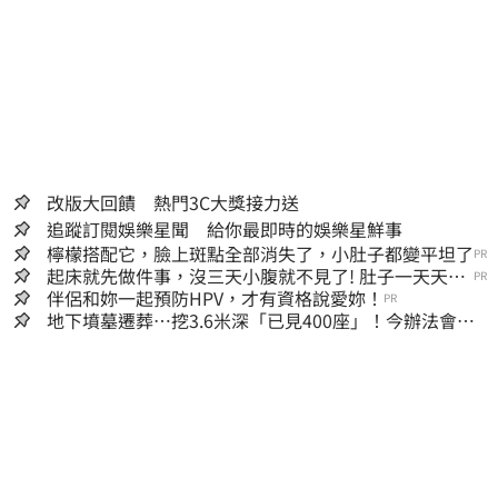
改版大回饋 熱門3C大獎接力送
追蹤訂閱娛樂星聞 給你最即時的娛樂星鮮事
檸檬搭配它，臉上斑點全部消失了，小肚子都變平坦了
PR
起床就先做件事，沒三天小腹就不見了! 肚子一天天變
PR
小！
伴侶和妳一起預防HPV，才有資格說愛妳！
PR
地下墳墓遷葬…挖3.6米深「已見400座」！今辦法會安
撫祖先