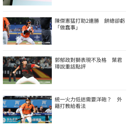
陳傑憲猛打助2連勝　餅總卻虧
「做蠢事」
郭郁政對獅表現不及格　葉君
璋說重話點評
統一火力低迷需要洋砲？　外
籍打教給看法