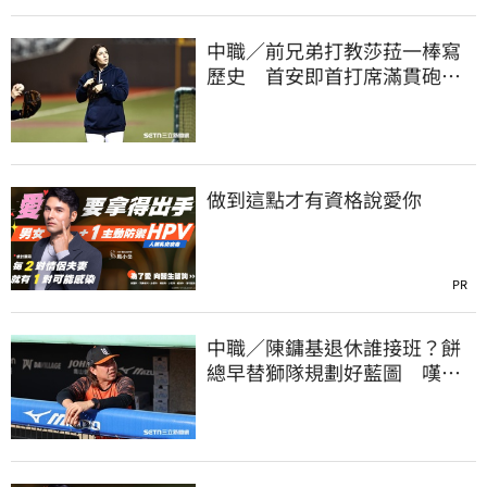
中職／前兄弟打教莎菈一棒寫
歷史 首安即首打席滿貫砲！
還是WPBL第一支
做到這點才有資格說愛你
PR
中職／陳鏞基退休誰接班？餅
總早替獅隊規劃好藍圖 嘆新
生代安定感不足