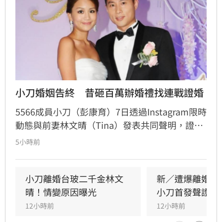
小刀婚姻告終　昔砸百萬辦婚禮找連戰證婚
5566成員小刀（彭康育）7日透過Instagram限時
動態與前妻林文晴（Tina）發表共同聲明，證實
兩人已結束14年婚姻。聲明中表示，兩人其實已
5小時前
分開一段時間，但至今仍是「充滿愛的一家
人」，彼此給予最深的祝福與支持，未來也將共
同陪伴、守護一對子女成長，同時希望外界尊重
小刀離婚台玻二千金林文
新／遭爆離婚台
雙方決定，之後不再對離婚一事做任何回應。
晴！情變原因曝光
小刀首發聲證實
12小時前
12小時前