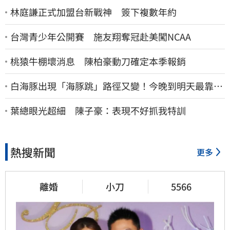
林庭謙正式加盟台新戰神 簽下複數年約
台灣青少年公開賽 施友翔奪冠赴美闖NCAA
桃猿牛棚壞消息 陳柏豪動刀確定本季報銷
白海豚出現「海豚跳」路徑又變！今晚到明天最靠
近 風雨搖滾區曝光
葉總眼光超細 陳子豪：表現不好抓我特訓
熱搜新聞
更多
離婚
小刀
5566