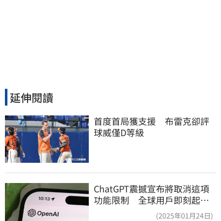
延伸閱讀
首度首局獲支援　布雷克卻評
球威僅D等級
ChatGPT震撼宣布將取消這項
功能限制 全球用戶即刻起
「免費」用到飽
(2025年01月24日)