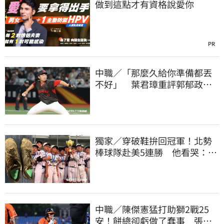
做到這點才有資格說愛你
PR
中職／「那麼久給你準備都丟
不好」 葉君璋重評郭郁政對
獅表現
獨家／穿破鞋拚回冠軍！北勢
棒球隊赴美5連勝 他看哭：台
灣囡仔的韌性
中職／陳傑憲猛打助獅2戰25
安！餅總卻虧做了蠢事 張翔