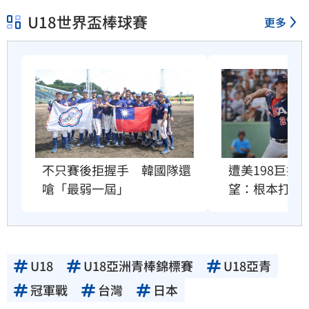
U18世界盃棒球賽
更多
不只賽後拒握手　韓國隊還
遭美198巨投
嗆「最弱一屆」
望：根本打不
U18
U18亞洲青棒錦標賽
U18亞青
冠軍戰
台灣
日本