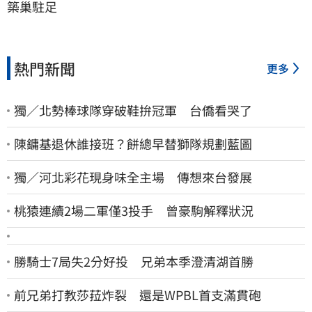
築巢駐足
熱門新聞
更多
獨／北勢棒球隊穿破鞋拚冠軍 台僑看哭了
陳鏞基退休誰接班？餅總早替獅隊規劃藍圖
獨／河北彩花現身味全主場 傳想來台發展
桃猿連續2場二軍僅3投手 曾豪駒解釋狀況
勝騎士7局失2分好投 兄弟本季澄清湖首勝
前兄弟打教莎菈炸裂 還是WPBL首支滿貫砲