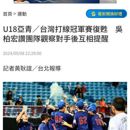
首頁
運動
看新聞換好禮
U18亞青／台灣打線冠軍賽復甦 吳
柏宏讚團隊觀察對手後互相提醒
2024/09/08 22:29:00
記者黃耿誼／台北報導