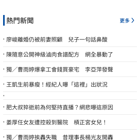
熱門新聞
更多
廖峻離婚仍被前妻照顧 兒子一句話鼻酸
陳隨意公開神級滷肉食譜配方 網全暴動了
獨／曹雨婷爆拿工會錢買豪宅 李亞萍發聲
王凱生前暴瘦！經紀人曝「這裡」出狀況
肥大叔猝逝前為何堅持直播？網悲曝這原因
姜厚任女友遭控殺到醫院 槓正宮女兒！
獨／曹雨婷挨轟失職 昔理事長楊光友開轟