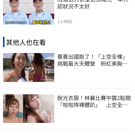
認狀況不太好
1小時前
其他人也在看
薔薔出國脫了！「上空全裸」
挑戰最大天體營 粉紅美胸被
路人狂讚
脫光衣服！林襄比賽中露2點開
「啦啦隊裸體趴」 上空全裸
被看光光