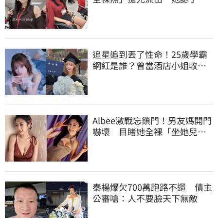
上班7個月沒男友
追星追到丟了性命！25歲學霸
網紅是誰？曾當酒店小姐收入
破億 警方證實
Albee激戰忘鎖門！男友媽開門
嚇壞 目睹她全裸「坐她兒子
身上」
秦楊爆欠700萬跑路不還 債主
公審嗆：人不要臉天下無敵