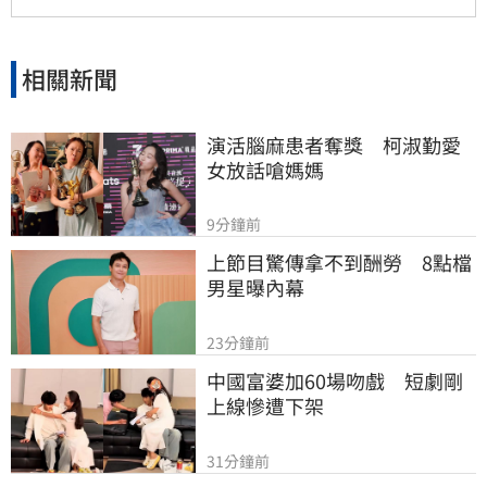
相關新聞
演活腦麻患者奪獎　柯淑勤愛
女放話嗆媽媽
9分鐘前
上節目驚傳拿不到酬勞　8點檔
男星曝內幕
23分鐘前
中國富婆加60場吻戲　短劇剛
上線慘遭下架
31分鐘前