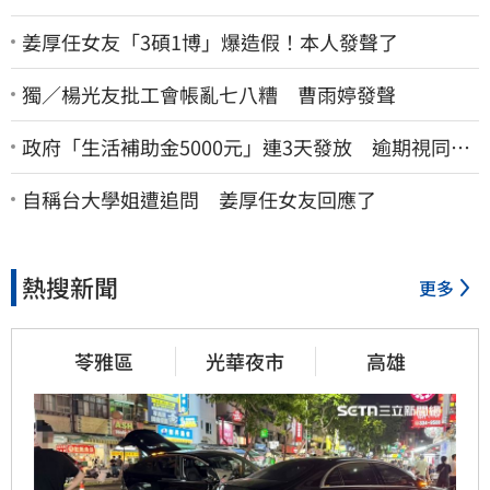
姜厚任女友「3碩1博」爆造假！本人發聲了
獨／楊光友批工會帳亂七八糟 曹雨婷發聲
政府「生活補助金5000元」連3天發放 逾期視同放
棄
自稱台大學姐遭追問 姜厚任女友回應了
熱搜新聞
更多
苓雅區
光華夜市
高雄