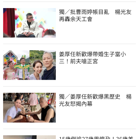
獨／批曹雨婷帳目亂　楊光友
再轟余天工會
姜厚任新歡爆帶婚生子當小
三！前夫嗆正宮
獨／姜厚任新歡爆黑歷史　楊
光友怒揭內幕
15歲倒追27歲男懷孕！36歲美