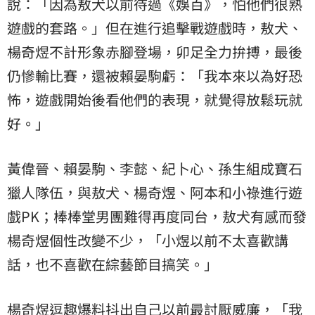
說：「因為敖犬以前待過《娛百》，怕他們很熟
遊戲的套路。」但在進行追擊戰遊戲時，敖犬、
楊奇煜不計形象赤腳登場，卯足全力拚搏，最後
仍慘輸比賽，還被賴晏駒虧：「我本來以為好恐
怖，遊戲開始後看他們的表現，就覺得放鬆玩就
好。」
黃偉晉、賴晏駒、李懿、紀卜心、孫生組成寶石
獵人隊伍，與敖犬、楊奇煜、阿本和小祿進行遊
戲PK；棒棒堂男團難得再度同台，敖犬有感而發
楊奇煜個性改變不少，「小煜以前不太喜歡講
話，也不喜歡在綜藝節目搞笑。」
楊奇煜逗趣爆料抖出自己以前最討厭威廉，「我