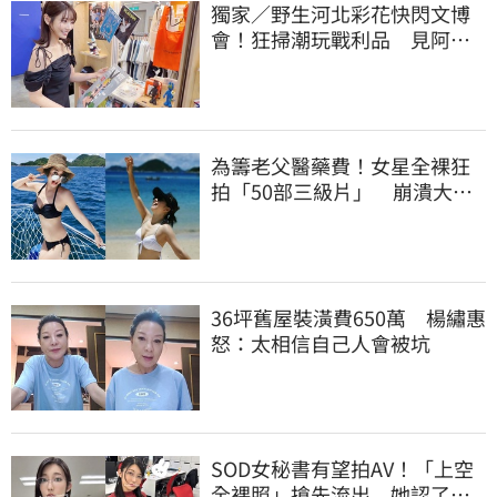
獨家／野生河北彩花快閃文博
會！狂掃潮玩戰利品 見阿信
公仔喊「超Q」
為籌老父醫藥費！女星全裸狂
拍「50部三級片」 崩潰大
哭：沒靈魂了
36坪舊屋裝潢費650萬 楊繡惠
怒：太相信自己人會被坑
SOD女秘書有望拍AV！「上空
全裸照」搶先流出 她認了：