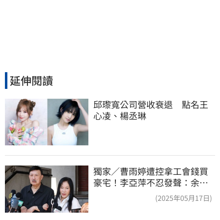
延伸閱讀
邱瓈寬公司營收衰退　點名王
心凌、楊丞琳
獨家／曹雨婷遭控拿工會錢買
豪宅！李亞萍不忍發聲：余天
管工會都貼錢
(2025年05月17日)