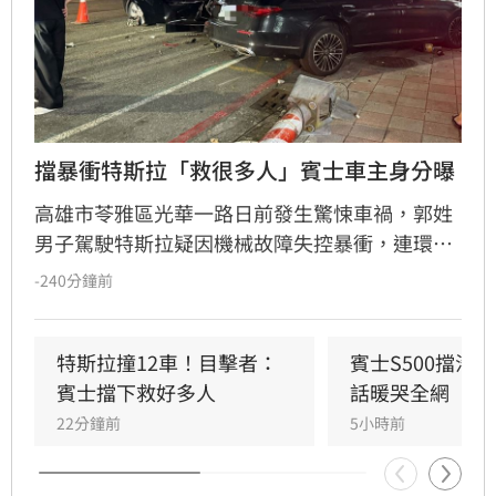
擋暴衝特斯拉「救很多人」賓士車主身分曝
高雄市苓雅區光華一路日前發生驚悚車禍，郭姓
男子駕駛特斯拉疑因機械故障失控暴衝，連環撞
擊12輛汽機車及單車，所幸僅造成3人輕傷。肇
-240分鐘前
事車輛最終撞上停放路邊的賓士車才停下，避免
衝入熱鬧的光華夜市。該名賓士車主身分隨後曝
光，竟是擁有1.4萬粉絲的網紅「超級土豆粉」，
特斯拉撞12車！目擊者：
賓士S500擋浩
同時也是嘉義知名甜甜圈店老闆。
賓士擋下救好多人
話暖哭全網
22分鐘前
5小時前