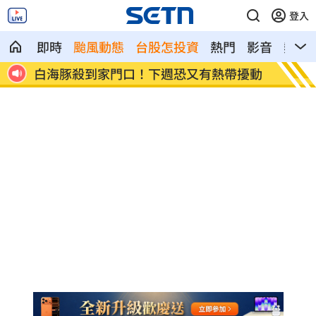
登入
即時
颱風動態
台股怎投資
熱門
影音
熱搜
曝內幕
白海豚殺到家門口！下週恐又有熱帶擾動
自稱台