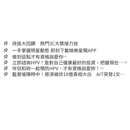
改版大回饋 熱門3C大獎接力送
一手掌握明星動態 即刻下載娛樂星聞APP
做到這點才有資格說愛你
PR
立即諮詢HPV！是對自己健康最好的投資，把握現在不
PR
嫌晚！
伴侶和妳一起預防HPV，才有資格說愛妳！
PR
藍曾嗆陳時中！慈濟被詐10億真相大白 AIT突發1文酸
爆…他笑：真的很會