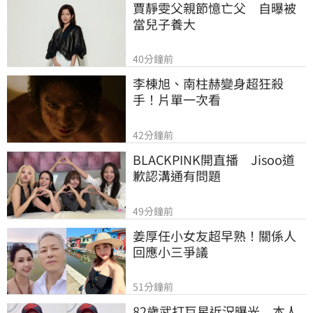
賈靜雯父親節憶亡父　自曝被
當兒子養大
40分鐘前
李棟旭、南柱赫變身超狂殺
手！片單一次看
42分鐘前
BLACKPINK開直播　Jisoo道
歉認溝通有問題
49分鐘前
姜厚任小女友超早熟！關係人
回應小三爭議
51分鐘前
82歲武打巨星近況曝光　本人