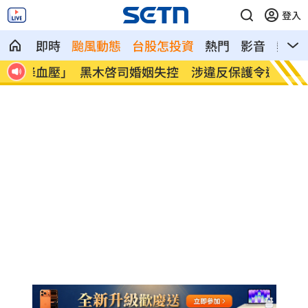
登入
即時
颱風動態
台股怎投資
熱門
影音
熱搜
血壓」
黑木啓司婚姻失控 涉違反保護令遭逮
嫌軍中