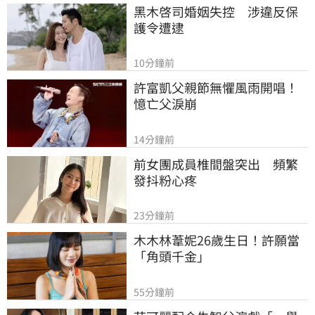
黑木啓司婚姻失控　涉違反保
護令遭逮
10分鐘前
許富凱父親節無懼風雨開唱！
憶亡父淚崩
14分鐘前
前女團成員椎間盤突出　頻繁
發抖粉心疼
23分鐘前
木木林葦妮26歲生日！許願當
「角頭千金」
55分鐘前