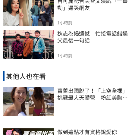
苗可麗配合失智父演戲「一舉
動」逼哭網友
1小時前
狄志為揭遺憾　忙接電話錯過
父最後一句話
1小時前
其他人也在看
薔薔出國脫了！「上空全裸」
挑戰最大天體營 粉紅美胸被
路人狂讚
做到這點才有資格說愛你