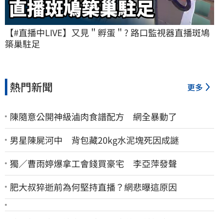
【#直播中LIVE】又見＂孵蛋＂? 路口監視器直播斑鳩
築巢駐足
熱門新聞
更多
陳隨意公開神級滷肉食譜配方 網全暴動了
男星陳屍河中 背包藏20kg水泥塊死因成謎
獨／曹雨婷爆拿工會錢買豪宅 李亞萍發聲
肥大叔猝逝前為何堅持直播？網悲曝這原因