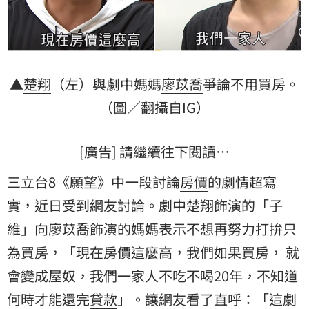
▲
楚翔
（左）與劇中媽媽
廖苡喬
爭論不用買房。
（圖／翻攝自IG）
[廣告] 請繼續往下閱讀…
三立台8《願望》中一段討論
房價
的劇情超寫
實，近日受到網友討論。劇中楚翔飾演的「子
維」向廖苡喬飾演的媽媽表示不想再努力打拚只
為買房，「現在房價這麼高，我們如果買房， 就
會變成屋奴，我們一家人不吃不喝20年，不知道
何時才能還完
貸款
」。讓網友看了直呼：「這劇