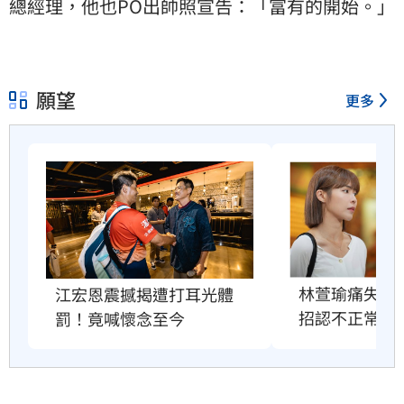
總經理，他也PO出帥照宣告：「富有的開始。」
願望
更多
林萱瑜痛失摯
江宏恩震撼揭遭打耳光體
招認不正常病
罰！竟喊懷念至今