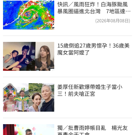
快訊／風雨狂炸！白海豚颱風
暴風圈逼進北台灣 7地區達停
班課標準
(2026年08月08日)
15歲倒追27歲男懷孕！36歲美
魔女當阿嬤了
姜厚任新歡爆帶婚生子當小
三！前夫嗆正宮
獨／批曹雨婷帳目亂　楊光友
再轟余天工會