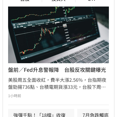
盤前／Fed升息警報降　台股反攻關鍵曝光
美股周五全面收紅，費半大漲2.56%，台指期夜
盤勁揚736點、台積電期貨漲33元，台股下周一
（10日）反攻氣勢升溫。美股4大指數全面收
1小時前
紅，道瓊工業指數上漲151.83點、漲幅0.28%，
收54,036.93點；標普500指數上漲47.68點、漲
幅0.62%，收7,757.64點，再創歷史新高；那斯
強彈千點！「18檔」收復
7月急跌觸底　