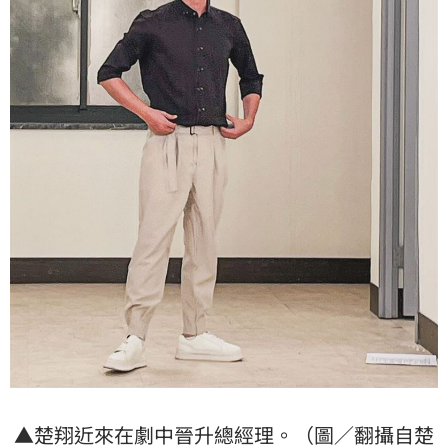
▲楚翔近來在劇中晉升總經理。（圖／翻攝自楚