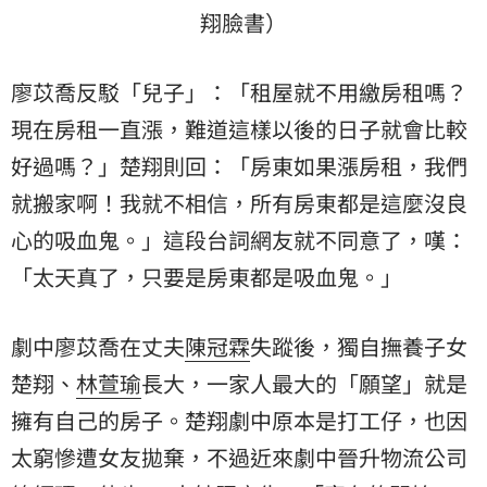
翔臉書）
廖苡喬反駁「兒子」：「租屋就不用繳房租嗎？
現在房租一直漲，難道這樣以後的日子就會比較
好過嗎？」楚翔則回：「房東如果漲房租，我們
就搬家啊！我就不相信，所有房東都是這麼沒良
心的吸血鬼。」這段台詞網友就不同意了，嘆：
「太天真了，只要是房東都是吸血鬼。」
劇中廖苡喬在丈夫
陳冠霖
失蹤後，獨自撫養子女
楚翔、
林萱瑜
長大，一家人最大的「願望」就是
擁有自己的房子。楚翔劇中原本是打工仔，也因
太窮慘遭女友拋棄，不過近來劇中晉升物流公司