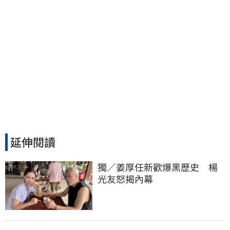
延伸閱讀
獨／姜厚任新歡爆黑歷史　楊
光友怒揭內幕