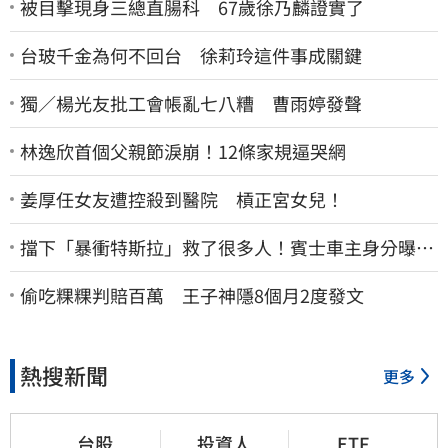
被目擊現身三總直腸科 67歲徐乃麟證實了
台玻千金為何不回台 徐莉玲這件事成關鍵
獨／楊光友批工會帳亂七八糟 曹雨婷發聲
林逸欣首個父親節淚崩！12條家規逼哭網
姜厚任女友遭控殺到醫院 槓正宮女兒！
擋下「暴衝特斯拉」救了很多人！賓士車主身分曝…
他社群擁1.4萬追蹤
偷吃粿粿判賠百萬 王子神隱8個月2度發文
熱搜新聞
更多
台股
投資人
ETF