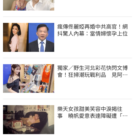
瘋傳佟麗婭再婚中共高官！網
抖驚人內幕：當情婦懷孕上位
獨家／野生河北彩花快閃文博
會！狂掃潮玩戰利品 見阿信
公仔喊「超Q」
樂天女孩甜美笑容中淚揭往
事 曉帆愛意表達障礙遭「粉
紅父愛」重擊