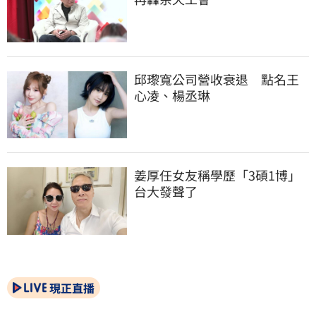
邱瓈寬公司營收衰退　點名王
心凌、楊丞琳
姜厚任女友稱學歷「3碩1博」 
台大發聲了
現正直播