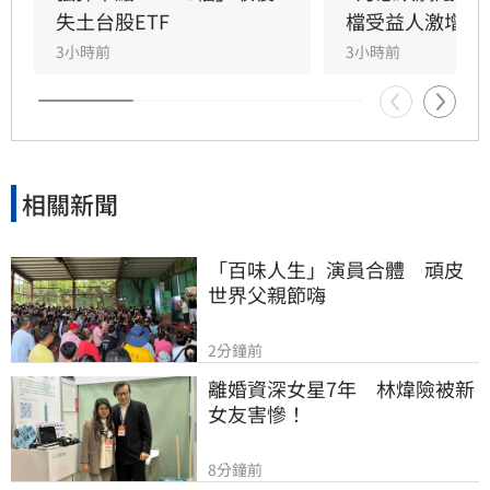
達克指數勁揚351.21點、漲幅1.33%，收
失土台股ETF
檔受益人激增！
26,690.62點；費城半導體指數表現最強，大漲
3小時前
3小時前
308.1點、漲幅2.56%，收12,356.79點，科技及
半導體股重新成為多頭主力。
相關新聞
「百味人生」演員合體　頑皮
世界父親節嗨
2分鐘前
離婚資深女星7年　林煒險被新
女友害慘！
8分鐘前