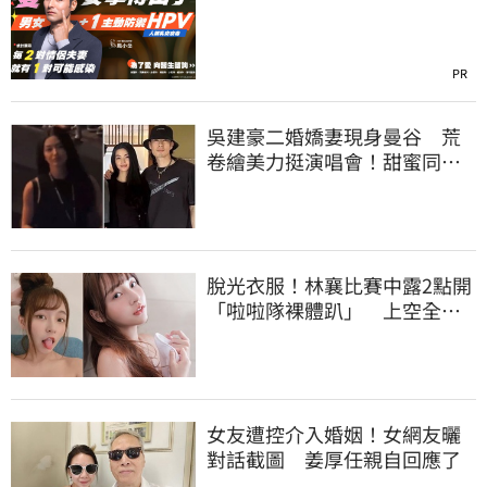
PR
吳建豪二婚嬌妻現身曼谷 荒
卷繪美力挺演唱會！甜蜜同框
合照首度曝光
脫光衣服！林襄比賽中露2點開
「啦啦隊裸體趴」 上空全裸
被看光光
女友遭控介入婚姻！女網友曬
對話截圖 姜厚任親自回應了