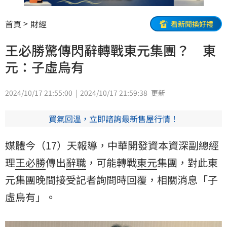
首頁
財經
看新聞換好禮
王必勝驚傳閃辭轉戰東元集團？ 東
元：子虛烏有
2024/10/17 21:55:00
2024/10/17 21:59:38
更新
買氣回溫，立即諮詢最新售屋行情！
媒體今（17）天報導，中華開發資本資深副總經
理
王必勝
傳出
辭職
，可能轉戰
東元
集團，對此
東
元集團
晚間接受記者詢問時回覆，相關消息「子
虛烏有」。