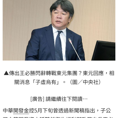
▲傳出王必勝閃辭轉戰東元集團？東元回應，相
關消息「子虛烏有」。（圖／中央社）
[廣告] 請繼續往下閱讀…
中華
開發金
控5月下旬曾透過新聞稿指出，子公