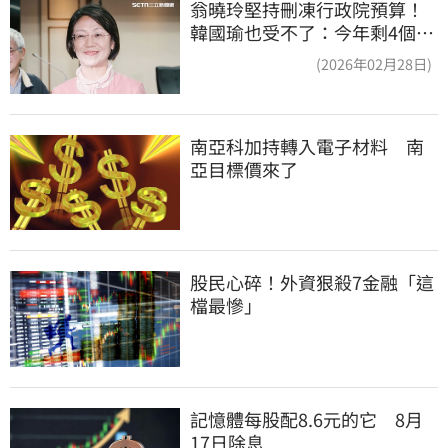
翁曉玲堅持刪凍行政院預算！
韓國瑜也受不了：今年剩4個月
你思考一下
(2026年02月28日)
南亞科加持轉入電子材料　南
亞目標價來了
股民心碎！外資狠殺7金融「這
檔最慘」
記憶體每股配8.6元的它　8月
17日除息