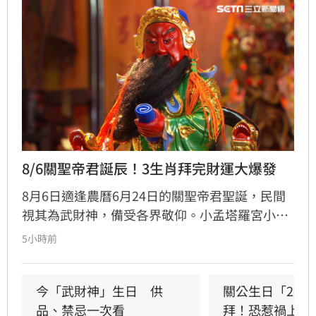
8/6關聖帝君誕辰！3生肖拜完財運大爆發
8月6日適逢農曆6月24日的關聖帝君聖誕，民間
視其為武財神，備受各界敬仰。小孟塔羅宮小立
指出，關聖帝君誕辰當日誠心祭拜，有望獲得神
5小時前
明加持。其中屬馬、虎、狗的民眾財運最旺，生
肖馬事業順遂帶動正財；生肖虎投資精準累積資
產；生肖狗偏財運強，有望獲意外之財。專家強
今「武財神」生日　供
關公生日「2類
調，無論生肖為何，只要虔誠備妥供品祭祀，皆
品、禁忌一次看
拜！恐惹禍上身