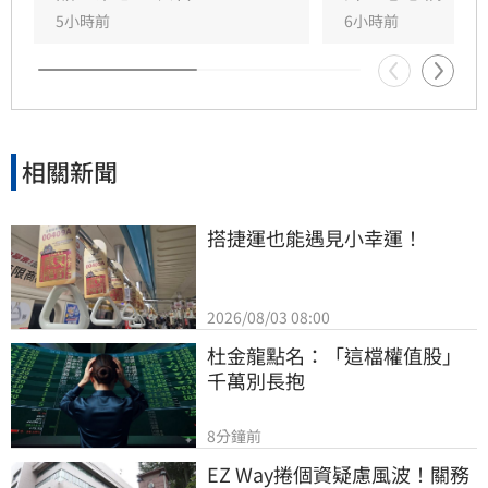
能祈求聖帝祖庇佑，迎來事業順遂與財源廣進的
5小時前
6小時前
好運勢，建議民眾把握良機，為下半年佈局求
財。
相關新聞
搭捷運也能遇見小幸運！
2026/08/03 08:00
杜金龍點名：「這檔權值股」
千萬別長抱
8分鐘前
EZ Way捲個資疑慮風波！關務