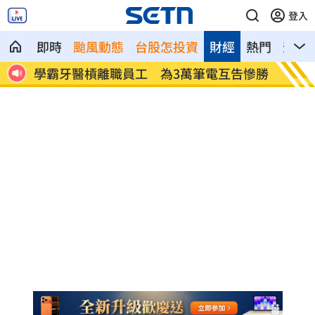
登入
即時
颱風動態
台股怎投資
財經
熱門
影音
降風
學霸牙醫槓離職員工 為3萬筆電互告慘勝
俄羅斯