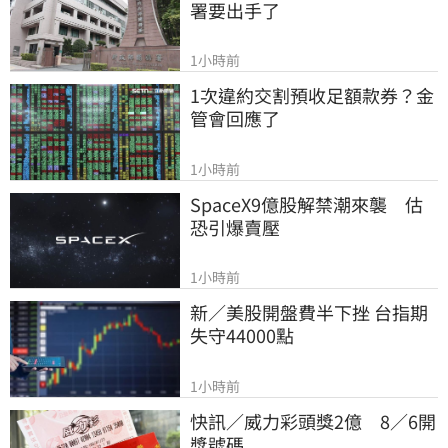
署要出手了
1小時前
1次違約交割預收足額款券？金
管會回應了
1小時前
SpaceX9億股解禁潮來襲　估
恐引爆賣壓
1小時前
新／美股開盤費半下挫 台指期
失守44000點
1小時前
快訊／威力彩頭獎2億　8／6開
獎號碼