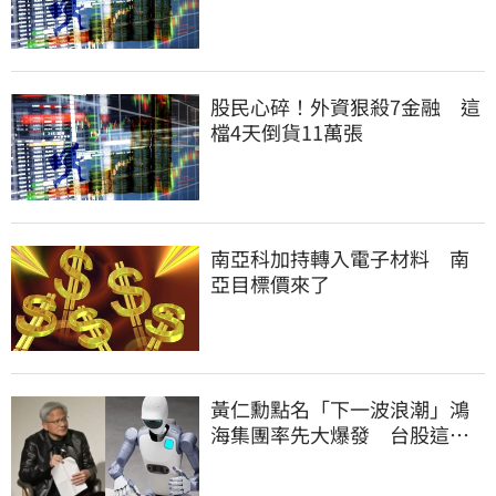
股民心碎！外資狠殺7金融 這
檔4天倒貨11萬張
南亞科加持轉入電子材料 南
亞目標價來了
黃仁勳點名「下一波浪潮」鴻
海集團率先大爆發 台股這族
群全面噴出