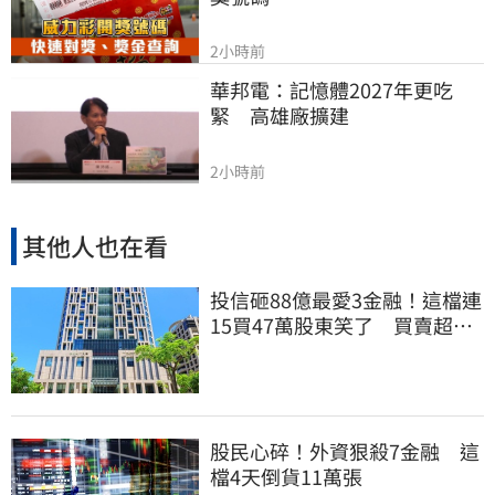
2小時前
華邦電：記憶體2027年更吃
緊　高雄廠擴建
2小時前
其他人也在看
投信砸88億最愛3金融！這檔連
15買47萬股東笑了 買賣超前
十一次看
股民心碎！外資狠殺7金融 這
檔4天倒貨11萬張