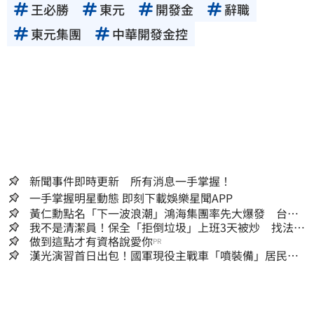
王必勝
東元
開發金
辭職
東元集團
中華開發金控
新聞事件即時更新 所有消息一手掌握！
一手掌握明星動態 即刻下載娛樂星聞APP
黃仁勳點名「下一波浪潮」鴻海集團率先大爆發 台股
這族群全面噴出
我不是清潔員！保全「拒倒垃圾」上班3天被炒 找法院
討公道結果出爐
做到這點才有資格說愛你
PR
漢光演習首日出包！國軍現役主戰車「噴裝備」居民撿
到零件…軍方說話了