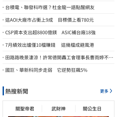
台積電、聯發科咋選？杜金龍一語點醒網友
這AOI大廠市占衝上9成 目標價上看780元
CSP資本支出超8800億鎂 ASIC補台廠18強
7月績效出爐僅10檔賺錢 這幾檔成避風港
田路路晚景淒涼！許常德開轟工會理事長曹雨婷不忍
了：別只包紅包慰問
國巨、華新科同步走弱 它逆勢狂飆5%
熱搜新聞
更多
關聖帝君
武財神
關公生日