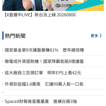
【#直播中LIVE】新台派上線 20260806
熱門新聞
更多
國安基金第9次護盤暴賺81% 歷年績效曝
聯電成外資提款機！國家隊霸氣砸8億護盤
這大廠吞三巨頭訂單 明年EPS上看42元
外資砍這檔3.8萬張 它讓99萬人鬆一口氣
SpaceX財報後星艦量產 進補台廠3強