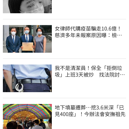
明堅持會提告
女律師代購疫苗騙走10.6億！
慈濟多年未報案原因曝：檢警
上門才知被騙
我不是清潔員！保全「拒倒垃
圾」上班3天被炒 找法院討公
道結果出爐
地下墳墓遷葬…挖3.6米深「已
見400座」！今辦法會安撫祖先