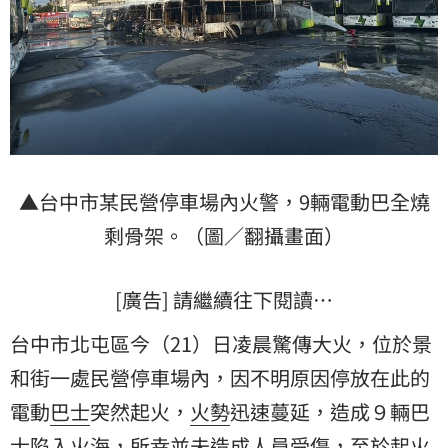
▲台中市某民營停車場內火警，9輛電動巴全燒
剩骨架。（圖／翻攝畫面）
[廣告] 請繼續往下閱讀…
台中市北屯區今（21）日凌晨驚傳大火，位於景
和街一處民營停車場內，因不明原因停放在此的
電動
巴士
突然起火，
火勢
迅速蔓延，造成９輛巴
士陷入火海，所幸並未造成人員受傷，至於起火