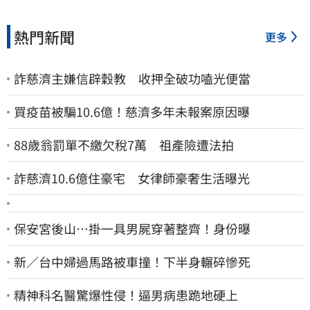
熱門新聞
更多
詐慈濟主嫌信辟穀教 收押全破功嗑光便當
買疫苗被騙10.6億！慈濟多年未報案原因曝
88歲翁罰單不繳欠稅7萬 祖產險遭法拍
詐慈濟10.6億住豪宅 女律師豪奢生活曝光
保安宮後山…掛一具男屍穿著整齊！身份曝
新／台中婦過馬路被車撞！下半身輾碎慘死
精神科名醫驚爆性侵！逼男病患跪地硬上