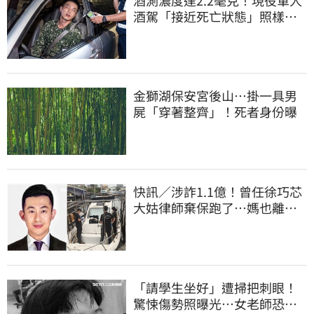
酒駕「接近死亡狀態」照樣開
車上路遭勒退
金獅湖保安宮後山…掛一具男
屍「穿著整齊」！死者身份曝
快訊／涉詐1.1億！曾任徐巧芯
大姑律師棄保跑了…媽也離
境 桃檢發通緝
「請學生坐好」遭掃把刺眼！
驚悚傷勢照曝光…女老師恐失