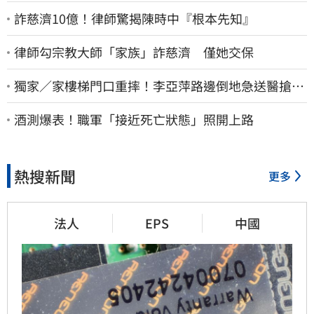
詐慈濟10億！律師驚揭陳時中『根本先知』
律師勾宗教大師「家族」詐慈濟 僅她交保
獨家／家樓梯門口重摔！李亞萍路邊倒地急送醫搶
命 「最新傷況」曝
酒測爆表！職軍「接近死亡狀態」照開上路
熱搜新聞
更多
法人
EPS
中國