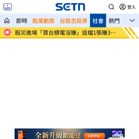
登入
即時
颱風動態
台股怎投資
社會
熱門
影音
00
方恩格拿國軍小泡芙作文章 遭1事實打臉
陳韻文
知