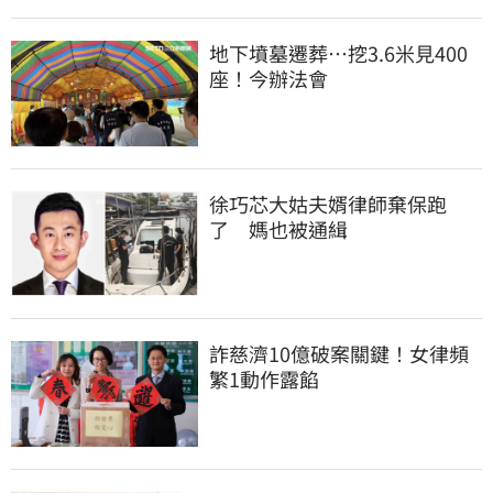
地下墳墓遷葬…挖3.6米見400
座！今辦法會
徐巧芯大姑夫婿律師棄保跑
了　媽也被通緝
詐慈濟10億破案關鍵！女律頻
繁1動作露餡