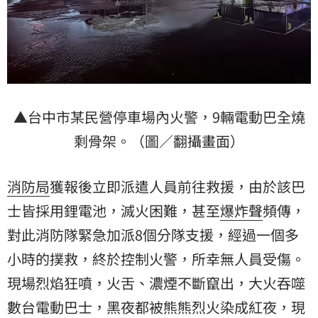
▲台中市某民營停車場內火警，9輛電動巴全燒
剩骨架。（圖／翻攝畫面）
消防局
獲報後立即派遣人員前往救援，由於該巴
士皆採用鋰電池，滅火困難，甚至
爆炸聲
頻傳，
對此消防隊緊急加派8個分隊支援，經過一個多
小時的撲救，終於控制火警，所幸無人員受傷。
現場烈焰狂噴，火舌、濃煙不斷竄出，大火吞噬
數台電動巴士，黑夜都被熊熊烈火染成紅夜，現