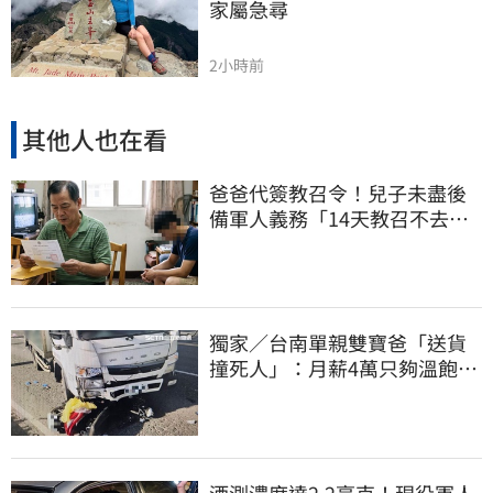
家屬急尋
2小時前
其他人也在看
爸爸代簽教召令！兒子未盡後
備軍人義務「14天教召不去」
換3個月刑期
獨家／台南單親雙寶爸「送貨
撞死人」：月薪4萬只夠溫飽
法官開恩免關
酒測濃度達2.2毫克！現役軍人