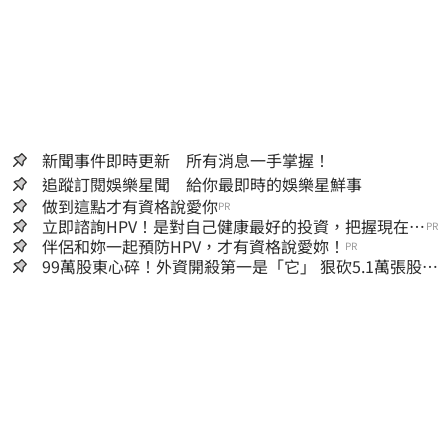
新聞事件即時更新 所有消息一手掌握！
追蹤訂閱娛樂星聞 給你最即時的娛樂星鮮事
做到這點才有資格說愛你
PR
立即諮詢HPV！是對自己健康最好的投資，把握現在不
PR
嫌晚！
伴侶和妳一起預防HPV，才有資格說愛妳！
PR
99萬股東心碎！外資開殺第一是「它」 狠砍5.1萬張股價
重挫近5%