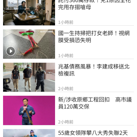
完甩存摺嗆母
1小時前
國一生持掃把打女老師！視網
膜受損恐失明
1小時前
兆基債務風暴！李建成移送北
檢複訊
2小時前
新/涉收原鄉工程回扣　高市議
員120萬交保
2小時前
55歲女領隊攀八大秀失聯2天　