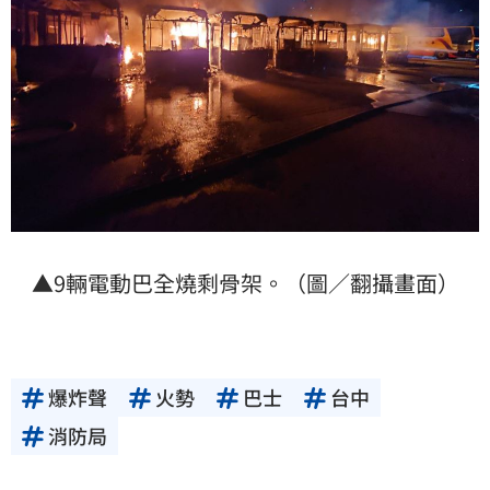
▲9輛電動巴全燒剩骨架。（圖／翻攝畫面）
爆炸聲
火勢
巴士
台中
消防局