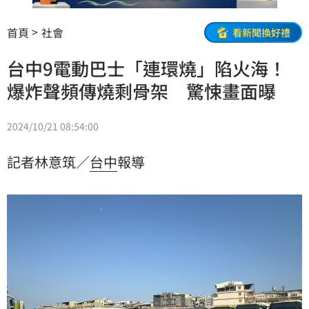
首頁
社會
看新聞換好禮
台中9電動巴士「連環燒」陷火海！
爆炸聲頻傳燒剩骨架 驚悚畫面曝
2024/10/21 08:54:00
記者林意筑／
台中
報導