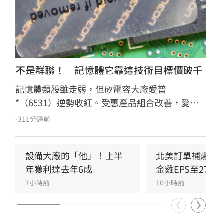
不是群聯！　記憶體它靠這技術目標價破千
記憶體類股雖走弱，但矽電容大廠愛普
*（6531）逆勢收紅。受惠產品組合改善，愛普
第2季每股純益達4.18元。展望第3季，因記憶體
-311分鐘前
價格上漲及整合被動元件放量，法人預估單季每
股純益可達6.18元。隨IoT RAM及矽電容等三大
產品線成長動能明確，法人看好2026年起進入爆
設備大廠的「他」！上半
北美訂單補爆　
發期，2027年獲利更有望挑戰每股逾35元。看好
年獲利達去年6成
金雞EPS至27.1
長線基本面，多家法人紛紛調升目標價，最高上
7小時前
10小時前
看1430元。惟投資人仍需留意晶圓代工產能及匯
率波動等潛在風險。投資一定有風險，決策前請