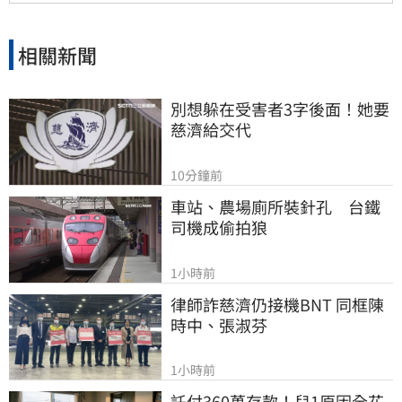
審慎評估。
相關新聞
別想躲在受害者3字後面！她要
慈濟給交代
10分鐘前
車站、農場廁所裝針孔　台鐵
司機成偷拍狼
1小時前
律師詐慈濟仍接機BNT 同框陳
時中、張淑芬
1小時前
託付360萬存款！兒1原因全花