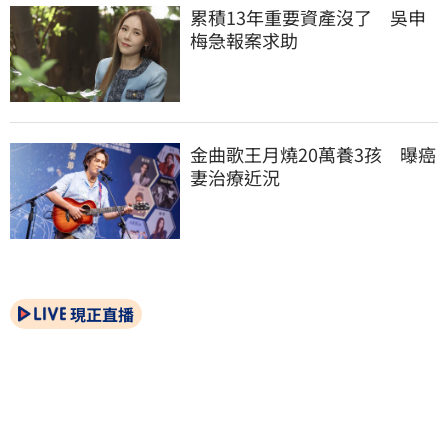
累積13年重要資產沒了　吳申
梅急報案求助
金曲歌王月燒20萬養3孩　曝癌
妻治療近況
現正直播