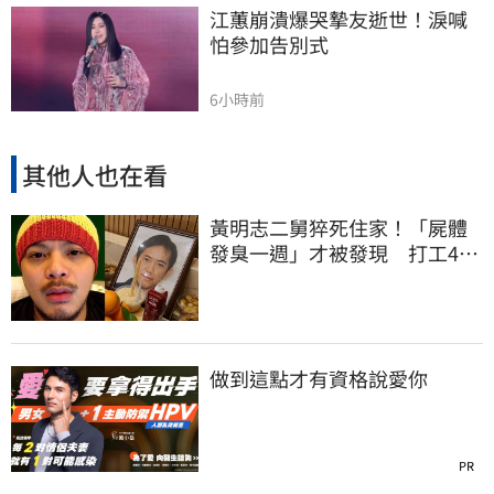
江蕙崩潰爆哭摯友逝世！淚喊
怕參加告別式
6小時前
其他人也在看
黃明志二舅猝死住家！「屍體
發臭一週」才被發現 打工40
年悲慘餘生曝
做到這點才有資格說愛你
PR