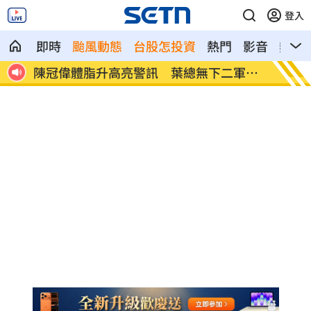
登入
即時
颱風動態
台股怎投資
熱門
影音
熱搜
軍打
梅西梅開二度 登北美聯賽盃歷史進球王
挖童骨
煞