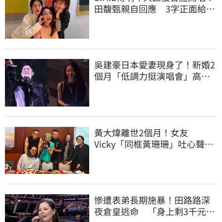
田馥甄親自回應 3字正面給答
案了
吳建豪日本愛妻現身了！新婚2
個月「低調力挺演唱會」高顏
值全被拍
黃大煒離世2個月！女友
Vicky「同框黃珊珊」吐心聲
消瘦近況曝光
慘遭表弟長期施暴！田路路深
夜倉皇逃命 「身上剩3千元」