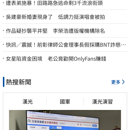
遭表弟施暴！田路路急逃命剩3千流浪街頭
吳建豪新婚妻現身了 低調力挺演唱會被拍
作品疑抄襲平井堅 李榮浩遭版權機構除名
快訊／震撼！前彰律師公會理事長假採購BNT詐慈濟
10億、洗錢囤232kg黃金
女星陷資金困境 老公竟勸開OnlyFans賺錢
熱搜新聞
更多
漢光
國軍
漢光演習