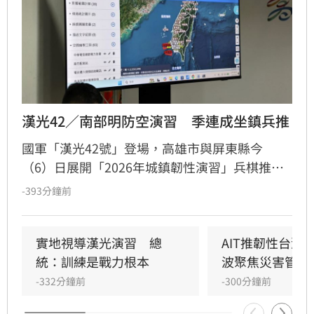
漢光42／南部明防空演習　季連成坐鎮兵推
國軍「漢光42號」登場，高雄市與屏東縣今
（6）日展開「2026年城鎮韌性演習」兵棋推
演，由高雄市長陳其邁、屏東縣長周春米主持，
-393分鐘前
行政院政務委員季連成等人坐鎮。台南市、高雄
市、屏東縣也將在8月7日上午10時至10時30分實
施城鎮韌性演習，屆時將發放「防空警報」、手
實地視導漢光演習　總
AIT推韌性台灣
機告警訊息。
統：訓練是戰力根本
波聚焦災害管理
-332分鐘前
-300分鐘前