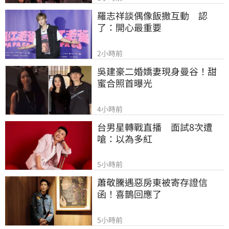
羅志祥談偶像飯撒互動　認
了：開心最重要
2小時前
吳建豪二婚嬌妻現身曼谷！甜
蜜合照首曝光
4小時前
台男星轉戰直播　面試8次遭
嗆：以為多紅
5小時前
蕭敬騰遇惡房東被寄存證信
函！喜鵲回應了
5小時前