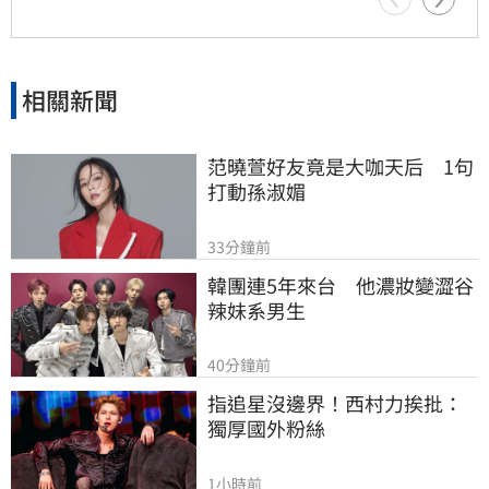
相關新聞
范曉萱好友竟是大咖天后　1句
打動孫淑媚
33分鐘前
韓團連5年來台　他濃妝變澀谷
辣妹系男生
40分鐘前
指追星沒邊界！西村力挨批：
獨厚國外粉絲
1小時前