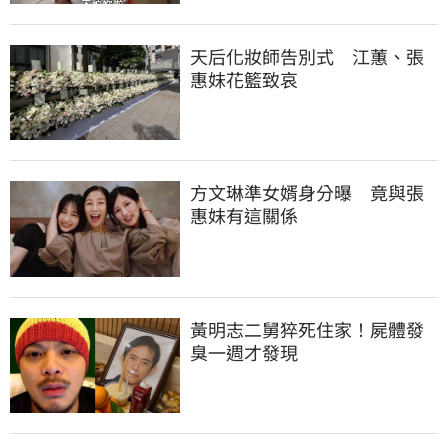
天后化妝師告別式　江蕙、張
惠妹花籃致哀
方文琳準女婿身分曝　竟與張
惠妹有這關係
黃明志二舅猝死住家！屍體發
臭一週才發現