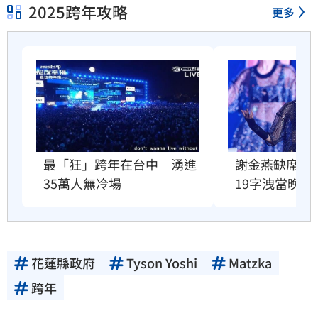
2025跨年攻略
更多
謝金燕缺席跨
最「狂」跨年在台中　湧進
19字洩當晚行
35萬人無冷場
花蓮縣政府
Tyson Yoshi
Matzka
跨年