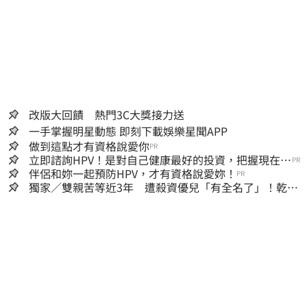
改版大回饋 熱門3C大獎接力送
一手掌握明星動態 即刻下載娛樂星聞APP
做到這點才有資格說愛你
PR
立即諮詢HPV！是對自己健康最好的投資，把握現在不
PR
嫌晚！
伴侶和妳一起預防HPV，才有資格說愛妳！
PR
獨家／雙親苦等近3年 遭殺資優兒「有全名了」！乾妹
稱賠償恐毀她未來