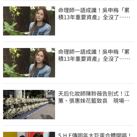
命理師一語成讖！吳申梅「累
積13年重要資產」全沒了…急
報案求助
命理師一語成讖！吳申梅「累
積13年重要資產」全沒了…急
報案求助
天后化妝師陳聆薇告別式！江
蕙、張惠妹花籃致哀 現場白
色花海圍繞
S.H.E傳明年大巨蛋合體開唱！