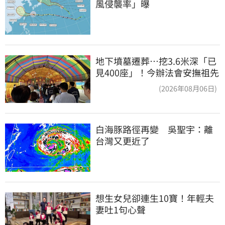
風侵襲率」曝
地下墳墓遷葬…挖3.6米深「已
見400座」！今辦法會安撫祖先
(2026年08月06日)
白海豚路徑再變　吳聖宇：離
台灣又更近了
想生女兒卻連生10寶！年輕夫
妻吐1句心聲