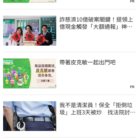
PR
詐慈濟10億破案關鍵！提領上
億現金觸發「大額通報」神鬼
律師遭擊落內幕
帶著皮克敏一起出門吧
PR
我不是清潔員！保全「拒倒垃
圾」上班3天被炒 找法院討公
道結果出爐