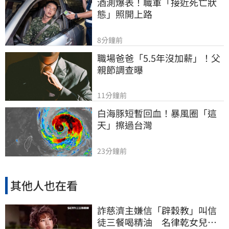
酒測爆表！職軍「接近死亡狀
態」照開上路
8分鐘前
職場爸爸「5.5年沒加薪」！父
親節調查曝
11分鐘前
白海豚短暫回血！暴風圈「這
天」擦過台灣
23分鐘前
其他人也在看
詐慈濟主嫌信「辟穀教」叫信
徒三餐喝精油 名律乾女兒卻