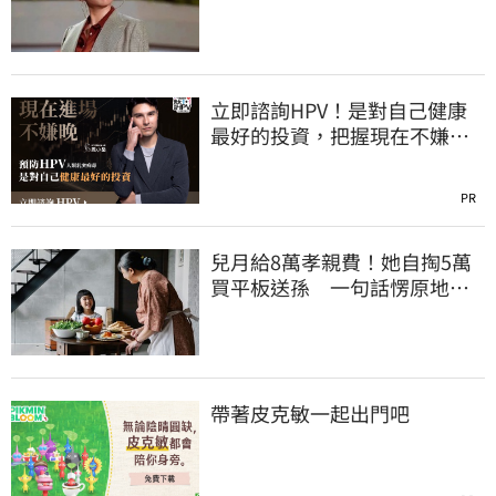
吃鮑魚喝紅酒
立即諮詢HPV！是對自己健康
最好的投資，把握現在不嫌
晚！
PR
兒月給8萬孝親費！她自掏5萬
買平板送孫 一句話愣原地
「傷心不已」
帶著皮克敏一起出門吧