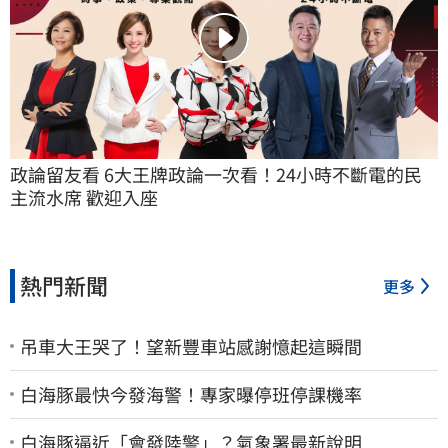
政論留友看 6大王牌政論一次看！24小時不斷電的民
主流水席 歡迎入座
熱門新聞
更多
吊車大王哭了！望新豐車站感謝憶起這瞬間
白海豚最快今發海警！專家曝停班停課機率
白海豚逼近「會發陸警」？氣象署最新說明