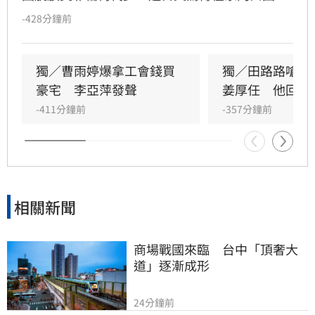
空石片慘摔，導致傷勢嚴重，仍敬業地靠打止痛
-428分鐘前
針錄製吳宗憲節目。此外，針對演藝工會近期爆
發的財務不透明爭議，李亞萍受訪時直言藝人應
團結，並回憶余天擔任理事長時期親力親為且累
獨／曹雨婷爆拿工會錢買
獨／田路路嗆曹
積數千萬公積金，反觀後續接手者卻將經費揮
豪宅　李亞萍發聲
姜厚任　他回應
霍，呼籲工會領導者應具備責任感與公信力，才
-411分鐘前
-357分鐘前
能真正為演藝人員爭取權益保障。
相關新聞
商場戰國來臨　台中「頂奢大
道」逐漸成形
24分鐘前