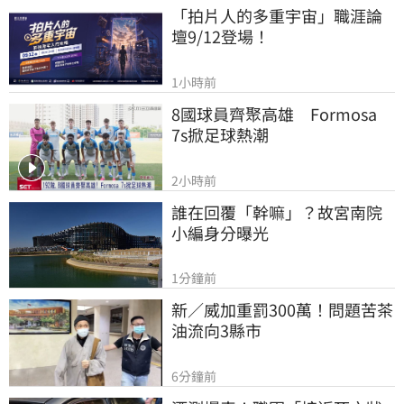
「拍片人的多重宇宙」職涯論
壇9/12登場！
1小時前
8國球員齊聚高雄　Formosa 
7s掀足球熱潮
2小時前
誰在回覆「幹嘛」？故宮南院
小編身分曝光
1分鐘前
新／威加重罰300萬！問題苦茶
油流向3縣市
6分鐘前