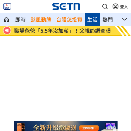
登入
即時
颱風動態
台股怎投資
生活
熱門
影音
開上
職場爸爸「5.5年沒加薪」！父親節調查曝
蘋果砍