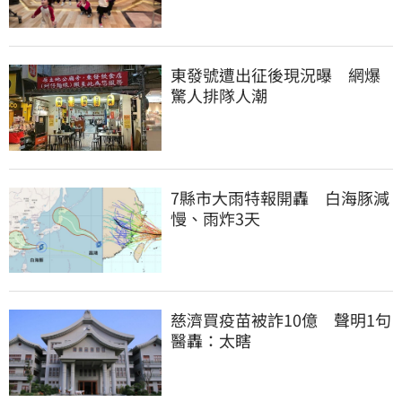
東發號遭出征後現況曝　網爆
驚人排隊人潮
7縣市大雨特報開轟　白海豚減
慢、雨炸3天
慈濟買疫苗被詐10億　聲明1句
醫轟：太瞎