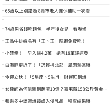
65歲以上別錯過 8縣市老人健保補助一次看
74歲男省錢吃麵包 半年後女兒一看嚇慘
王品牛排姓名有「王、玉」龍蝦免費吃！
小確幸！一早入帳4.2萬 還有18筆錢連發
白海豚更近了！「恐輕掃北部」風雨熱區曝
今迎立秋！「5星座、5生肖」財運旺到爆
女律師為何能騙到慈濟10億？豪宅藏158公斤黃金
李怡貞驚曝背後身分
養樂多中壢廠爆蟑螂入侵乳品 稽查結果曝