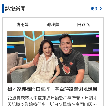
熱搜新聞
更多
曹雨婷
池秋美
田路路
獨／家樓梯門口重摔　李亞萍路邊倒地送醫
72歲資深藝人李亞萍近年飽受病痛所苦，年初才
因肌膜炎靠輪椅代步，近日又驚傳在家門口因踩