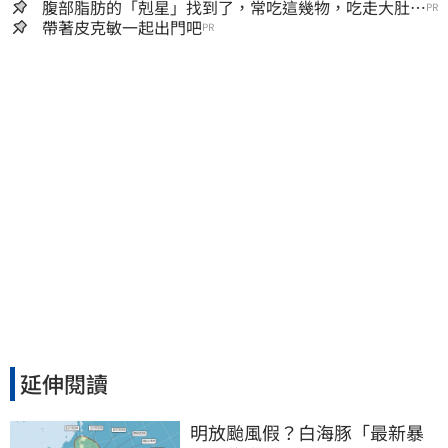
腹部脂肪的「剋星」找到了，常吃這幾物，吃走大肚
PR
囊，瘦出小蠻腰
帶著皮克敏一起出門吧
PR
延伸閱讀
明放颱風假？白海豚「最新暴