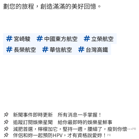
劃您的旅程，創造滿滿的美好回憶。
宮崎駿
中國東方航空
立榮航空
長榮航空
華信航空
台灣高鐵
新聞事件即時更新 所有消息一手掌握！
追蹤訂閱娛樂星聞 給你最即時的娛樂星鮮事
減肥首選，檸檬加它，堅持一週，腰細了，瘦到你懷疑
PR
人生
伴侶和妳一起預防HPV，才有資格說愛妳！
PR