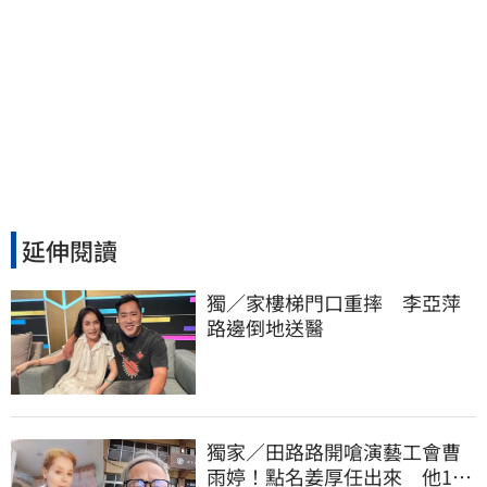
延伸閱讀
獨／家樓梯門口重摔　李亞萍
路邊倒地送醫
獨家／田路路開嗆演藝工會曹
雨婷！點名姜厚任出來 他16