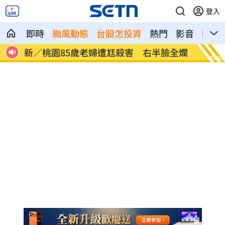
登入
即時
颱風動態
台股怎投資
熱門
影音
熱搜
擊命
新／桃園85歲老婦遭尪殺害 右半臉全爛
張員瑛