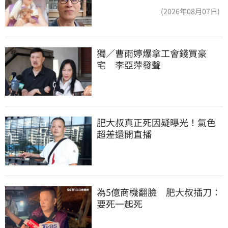
字回應了
(2026年08月07日)
獨／曹雨婷爆拿工會錢買豪
宅　李亞萍發聲
肥大叔真正死因疑曝光！氣色
超差還開直播
為5億商機翻臉　肥大叔插刀：
要死一起死