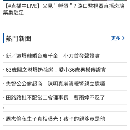
【#直播中LIVE】又見＂孵蛋＂? 路口監視器直播斑鳩
築巢駐足
熱門新聞
更多
新／遭爆離婚台玻千金 小刀首發聲證實
63歲關之琳爆奶孫戀！愛小36歲男模傳證實
失智公公偷超商 陳明真崩潰報警親立遺囑
田路路批不配當工會理事長 曹雨婷不忍了
周杰倫私生子真相曝光！孩子的親爹竟是他