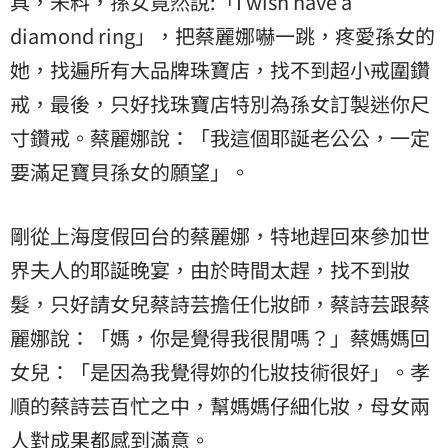
具，未料，孫女竟然說:「I wish have a
diamond ring」，把蔡麗娜嚇一跳，疼愛孫女的
她，找遍所有大品牌珠寶店，找不到超小戒圍
鑽
戒
，最後，只好找珠寶店特別為孫女訂製迷你尺
寸鑽戒。蔡麗娜說：「我這個耶誕老公公，一定
要滿足寶貝孫女的願望」。
剛從上海度假回台的蔡麗娜，特地趕回來參加世
界夫人的耶誕晚宴，由於時間太趕，找不到妝
髮，只好請女兒蔡詩芸擔任化妝師，蔡詩芸跟蔡
麗娜說：「媽，你是覺得我很閒嗎？」蔡媽媽回
女兒：「是因為我覺得妳的化妝技術很好」。孝
順的蔡詩芸百忙之中，幫媽媽仔細化妝，母女兩
人對成果都感到滿意。