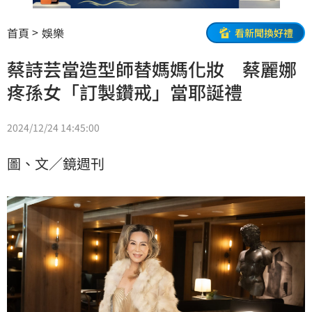
首頁
娛樂
看新聞換好禮
蔡詩芸當造型師替媽媽化妝 蔡麗娜
疼孫女「訂製鑽戒」當耶誕禮
2024/12/24 14:45:00
圖、文／鏡週刊