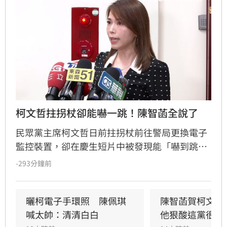
柯文哲拄拐杖卻能嚇一跳！陳智菡全說了
民眾黨主席柯文哲日前拄拐杖前往警局更換電子
監控裝置，卻在慶生短片中被發現能「嚇到跳起
來」，引發外界質疑。民眾黨團主任陳智菡強
-293分鐘前
調，柯文哲腳傷屬實，因長期配戴電子腳鐐導致
左右腳負重不均，陳智菡也駁斥假受傷說法，表
示慶生當下的反應僅是直覺動作，網友的酸言酸
曬柯電子手環照　陳佩琪
陳智菡賀柯文哲
語言過其實。
喊太帥：清清白白
他狠酸這黨很奇