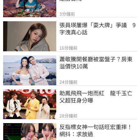
3分鐘前
張員瑛屢爆「耍大牌」爭議　9
字洩真心話
16分鐘前
蕭敬騰開餐廳被當盤子？房東
溢價快10萬
24分鐘前
助鳳飛飛一炮而紅　龍千玉亡
父超狂身分曝
28分鐘前
反指標女神一句話旺宏重摔！
網抖：求放過