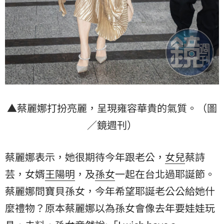
▲蔡麗娜打扮亮麗，呈現雍容華貴的氣質。（圖
／鏡週刊）
蔡麗娜表示，她很期待今年跟老公，
女兒
蔡詩
芸，女婿
王陽明
，及
孫女
一起在台北過耶誕節。
蔡麗娜問寶貝孫女，今年希望耶誕老公公給她什
麼禮物？原本蔡麗娜以為孫女會像去年要娃娃玩