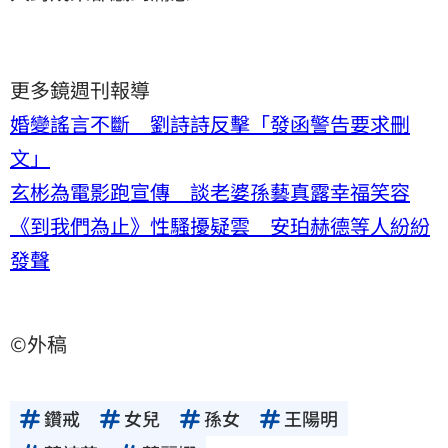
更多鏡週刊報導
婚變謠言不斷 劉詩詩反擊「發函警告要求刪
文」
玄彬為電影跑宣傳 談老婆孫藝真露幸福笑容
《到我們為止》性騷擾疑雲 安珀赫德等人紛紛
發聲
©外稿
鑽戒
女兒
孫女
王陽明