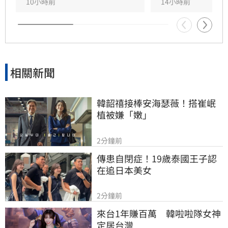
10小時前
14小時前
相關新聞
韓韶禧接棒安海瑟薇！搭崔岷
植被嫌「嫩」
2分鐘前
傳患自閉症！19歲泰國王子認
在追日本美女
2分鐘前
來台1年賺百萬　韓啦啦隊女神
定居台灣