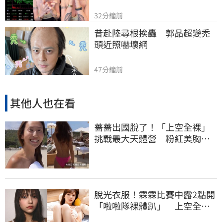
32分鐘前
昔赴陸尋根挨轟　郭品超變禿
頭近照嚇壞網
47分鐘前
其他人也在看
薔薔出國脫了！「上空全裸」
挑戰最大天體營 粉紅美胸被
路人狂讚
脫光衣服！霖霖比賽中露2點開
「啦啦隊裸體趴」 上空全裸
被看光光