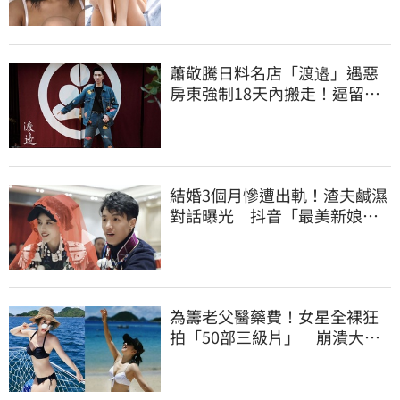
蕭敬騰日料名店「渡邉」遇惡
房東強制18天內搬走！逼留裝
潢：好聚好散
結婚3個月慘遭出軌！渣夫鹹濕
對話曝光 抖音「最美新娘」
崩潰哭了
為籌老父醫藥費！女星全裸狂
拍「50部三級片」 崩潰大
哭：沒靈魂了