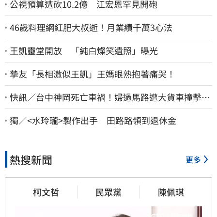
公視預算遭砍10.2億 江宏恩罕見開砲
46歲料理網紅肥大叔逝！月業績千萬3心法
王凱靈堂開放 「純白燦笑遺照」曝光
摯友「長相激似王凱」王媽眼熟抱著痛哭！
快訊／台中神岡死亡車禍！婦過馬路遭大貨車撞擊…
下半身輾碎慘死路口
獨／<水玲瓏>製作出手 田路路領到退休金
熱搜新聞
更多
柯文哲
民眾黨
陳佩琪