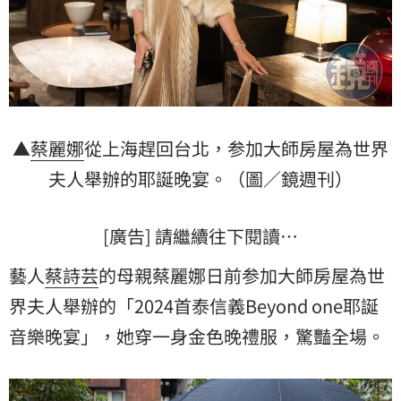
▲
蔡麗娜
從上海趕回台北，参加大師房屋為世界
夫人舉辦的耶誕晚宴。（圖／鏡週刊）
[廣告] 請繼續往下閱讀…
藝人
蔡詩芸
的母親蔡麗娜日前参加大師房屋為世
界夫人舉辦的「2024首泰信義Beyond one耶誕
音樂晚宴」，她穿一身金色晚禮服，驚豔全場。