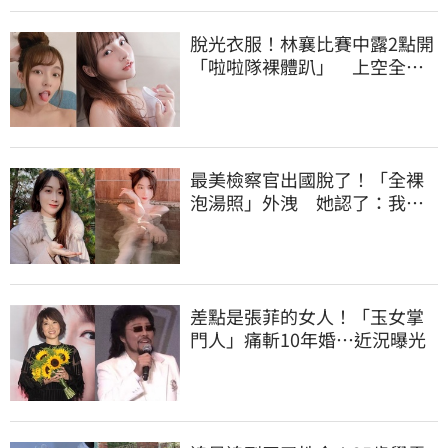
脫光衣服！林襄比賽中露2點開
「啦啦隊裸體趴」 上空全裸
被看光光
最美檢察官出國脫了！「全裸
泡湯照」外洩 她認了：我一
大突破
差點是張菲的女人！「玉女掌
門人」痛斬10年婚…近況曝光