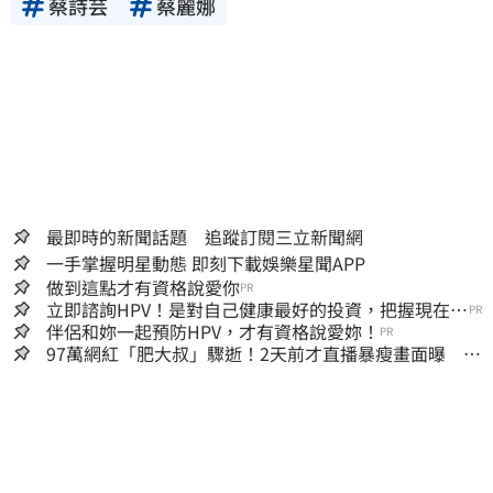
蔡詩芸
蔡麗娜
最即時的新聞話題 追蹤訂閱三立新聞網
一手掌握明星動態 即刻下載娛樂星聞APP
做到這點才有資格說愛你
PR
立即諮詢HPV！是對自己健康最好的投資，把握現在不
PR
嫌晚！
伴侶和妳一起預防HPV，才有資格說愛妳！
PR
97萬網紅「肥大叔」驟逝！2天前才直播暴瘦畫面曝 網
淚崩：一路好走