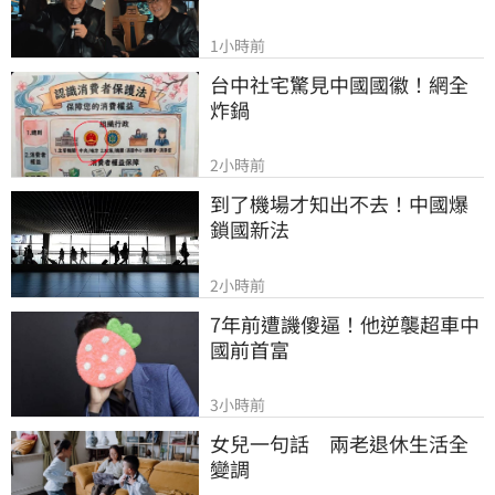
1小時前
台中社宅驚見中國國徽！網全
炸鍋
2小時前
到了機場才知出不去！中國爆
鎖國新法
2小時前
7年前遭譏傻逼！他逆襲超車中
國前首富
3小時前
女兒一句話　兩老退休生活全
變調