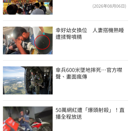
(2026年08月06日)
幸好幼女換位　人妻搭機熟睡
遭揉臀噴精
傘兵600米墜地摔死…官方噤
聲、畫面瘋傳
50萬網紅遭「爆頭射殺」！直
播全程放送