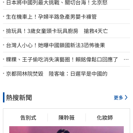
日本將中國列最大挑戰、關切台海！北京怒
生在機車上！孕婦半路急產男嬰卡褲管
撿玩具！3歲女童頭卡玩具廚房 搶救4天亡
台灣人小心！她曝中國鎖國新法3恐怖後果
粿粿、王子偷吃消失演藝圈！賴銘偉鬆口回應了 兩
人最新近況曝光
京都岡林院焚毀 陸客嗆：日遲早是中國的
熱搜新聞
更多
告別式
陳聆薇
化妝師