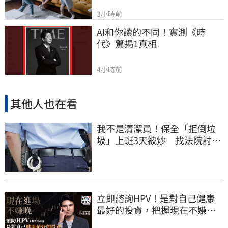
3小時前
AI和你讀的不同！實測《時
代》驚揭1真相
4小時前
其他人也在看
我不是清潔員！保全「拒倒垃
圾」上班3天被炒 找法院討公
道結果出爐
立即諮詢HPV！是對自己健康
最好的投資，把握現在不嫌
晚！