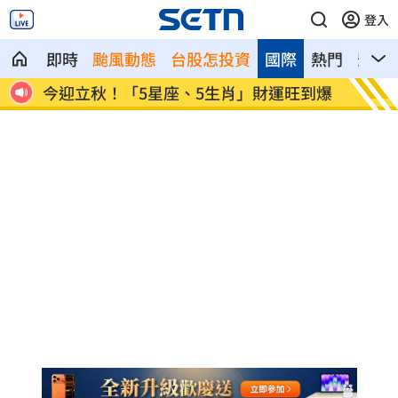
登入
即時
颱風動態
台股怎投資
國際
熱門
影音
39
今迎立秋！「5星座、5生肖」財運旺到爆
白海豚