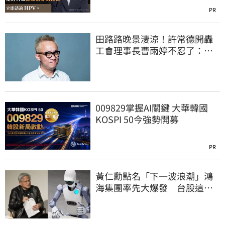
PR
田路路晚景淒涼！許常德開轟
工會理事長曹雨婷不忍了：別
只包紅包慰問
009829掌握AI關鍵 大華韓國
KOSPI 50今強勢開募
PR
黃仁勳點名「下一波浪潮」鴻
海集團率先大爆發 台股這族
群全面噴出