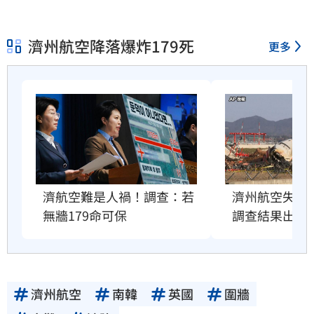
濟州航空降落爆炸179死
更多
濟航空難是人禍！調查：若
濟州航空失事釀
無牆179命可保
調查結果出爐
濟州航空
南韓
英國
圍牆