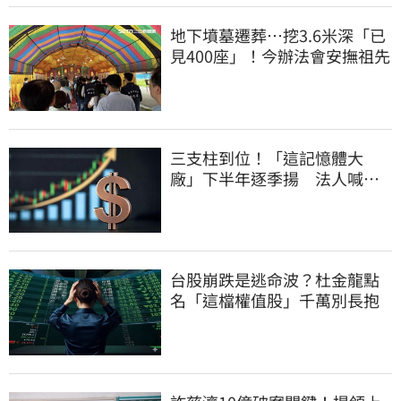
地下墳墓遷葬…挖3.6米深「已
見400座」！今辦法會安撫祖先
三支柱到位！「這記憶體大
廠」下半年逐季揚 法人喊
EPS上看5.68元
台股崩跌是逃命波？杜金龍點
名「這檔權值股」千萬別長抱