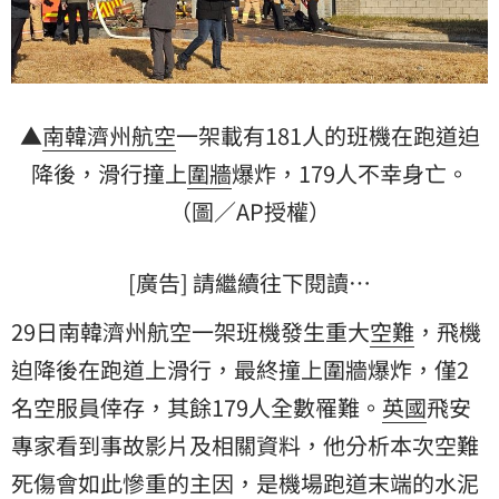
▲
南韓
濟州航空
一架載有181人的班機在跑道
迫
降
後，滑行撞上
圍牆
爆炸，179人不幸身亡。
（圖／AP授權）
[廣告] 請繼續往下閱讀…
29日南韓濟州航空一架班機發生重大
空難
，飛機
迫降後在跑道上滑行，最終撞上圍牆爆炸，僅2
名空服員倖存，其餘179人全數罹難。
英國
飛安
專家看到事故影片及相關資料，他分析本次空難
死傷會如此慘重的主因，是機場跑道末端的水泥