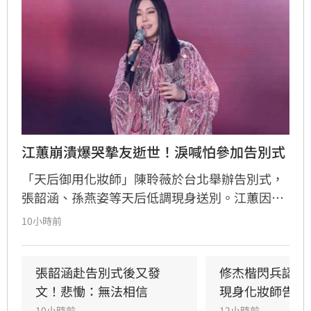
江蕙崩潰爆哭摯友逝世！淚喊怕參加告別式
「天后御用化妝師」陳聆薇於台北舉辦告別式，
張韶涵、孫燕姿等天后低調現身送別。江蕙因人
在國外無法出席，委託經紀人代為致意。江蕙經
10小時前
紀人透露，江蕙得知噩耗後悲痛不已，因無法面
對好友離世而不願到場。回憶過往，陳聆薇生前
抗癌仍敬業工作，令曾有抗癌經驗的江蕙十分心
張韶涵赴告別式後又發
修杰楷閃兵認罪
疼，如今遺憾好友離世。陳聆薇曾與眾多華語樂
文！悲慟：無法相信
現身化妝師告別
壇巨星合作，打造無數經典造型，在演藝圈地位
10小時前
12小時前