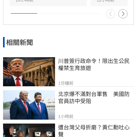
崇高且人緣極佳，此次告別式眾星雲集，展現其
在幕後無可取代的重要性，演藝圈好友皆對這位
專業且溫暖的幕後推手表達最深切的懷念與不
捨。
相關新聞
川普簽行政命令！限出生公民
權禁生育旅遊
1分鐘前
北京爆不滿對台軍售　美國防
官員訪中受阻
1小時前
遭台灣父母折磨？黃仁勳吐心
聲