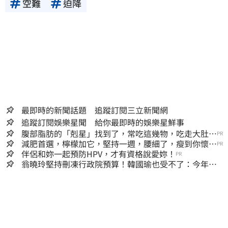
空難
迫降
最即時的新聞話題 追蹤訂閱三立新聞網
追蹤訂閱娛樂星聞 給你最即時的娛樂星鮮事
腹部脂肪的「剋星」找到了，常吃這幾物，吃走大肚
PR
囊，瘦出小蠻腰
減肥首選，檸檬加它，堅持一週，腰細了，瘦到你懷疑
PR
人生
伴侶和妳一起預防HPV，才有資格說愛妳！
PR
翁曉玲堅持刪凍行政院預算！韓國瑜也受不了：今年剩4
個月你思考一下